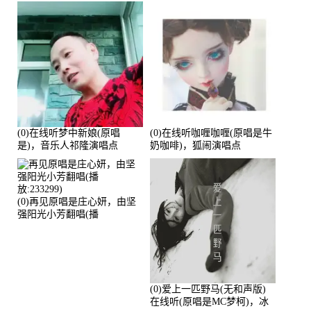
(0)在线听梦中新娘(原唱
(0)在线听咖喱咖喱(原唱是牛
是)，音乐人祁隆演唱点
奶咖啡)，狐闹演唱点
播:2713192次
播:287579次
(0)再见原唱是庄心妍，由坚
强阳光小芳翻唱(播
放:233299)
(0)爱上一匹野马(无和声版)
在线听(原唱是MC梦柯)，冰