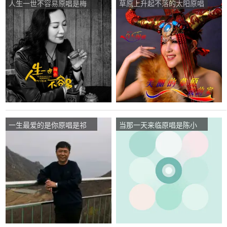
人生一世不容易原唱是梅
草原上升起不落的太阳原唱
朵，由快乐一生翻唱(播
是乌兰图雅，由快乐一生翻
放:121)
唱(播放:72)
一生最爱的是你原唱是祁
当那一天来临原唱是陈小
隆，由快乐一生翻唱(播
涛，由快乐一生翻唱(播
放:89)
放:35)