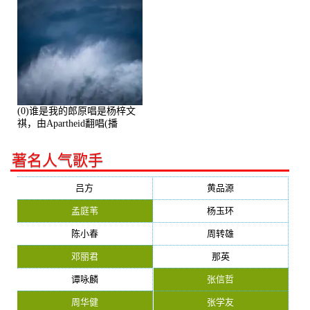
(0)谁是我的郎原唱是杨梓文
祺，由Apartheid翻唱(播
放:94178)
著名人气歌手
吕方
黄品源
孟庭苇
杨玉环
陈小春
周转雄
邓丽君
那英
谭咏麟
张信哲
周华健
张学友