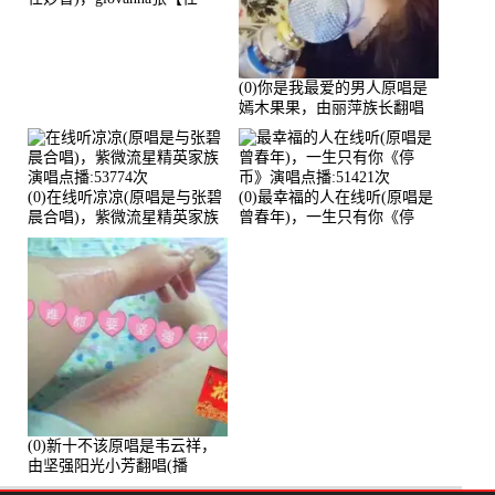
96】演唱点播:60173次
(0)你是我最爱的男人原唱是
嫣木果果，由丽萍族长翻唱
(播放:56258)
(0)在线听凉凉(原唱是与张碧
(0)最幸福的人在线听(原唱是
晨合唱)，紫微流星精英家族
曾春年)，一生只有你《停
演唱点播:53774次
币》演唱点播:51421次
(0)新十不该原唱是韦云祥，
由坚强阳光小芳翻唱(播
放:49861)