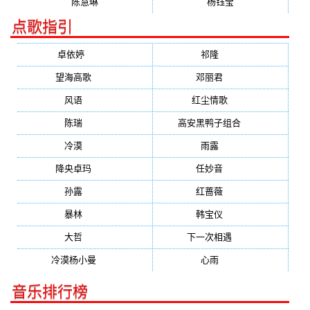
陈慧琳
杨钰莹
点歌指引
卓依婷
(1378)
祁隆
(647)
望海高歌
(601)
邓丽君
(555)
风语
(543)
红尘情歌
(472)
陈瑞
(459)
高安黑鸭子组合
(388)
冷漠
(355)
雨露
(350)
降央卓玛
(347)
任妙音
(321)
孙露
(321)
红蔷薇
(311)
暴林
(304)
韩宝仪
(274)
大哲
(247)
下一次相遇
(245)
冷漠杨小曼
(240)
心雨
(232)
音乐排行榜