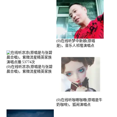
(0)在线听梦中新娘(原唱
是)，音乐人祁隆演唱点
播:2713192次
(0)在线听凉凉(原唱是与张碧
晨合唱)，紫微流星精英家族
演唱点播:53774次
(0)在线听咖喱咖喱(原唱是牛
奶咖啡)，狐闹演唱点
播:287579次