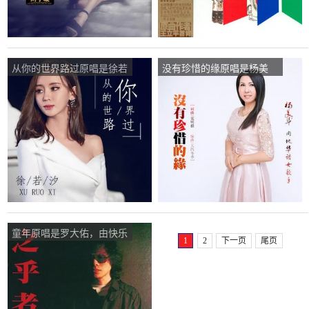
从你的世界路过原唱是徐若
没有珍惜的缘原唱是杨美
汐，由快乐一生翻唱(播
华，由快乐一生翻唱(播
放:39)
放:38)
童年原唱是罗大佑，由快乐
1
2
下一页
尾页
一生翻唱(播放:72)