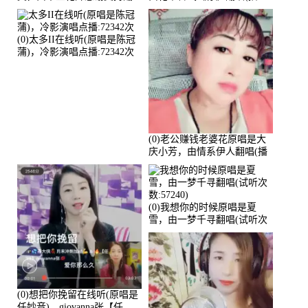
唱(播放:82339)
放:81215)
(0)太多II在线听(原唱是陈冠
蒲)，冷影演唱点播:72342次
(0)老公赚钱老婆花原唱是大
庆小芳，由情系伊人翻唱(播
放:72036)
(0)我想你的时候原唱是夏
雪，由一梦千寻翻唱(试听次
数:57240)
(0)想把你挽留在线听(原唱是
任妙音)，giovanna张【任