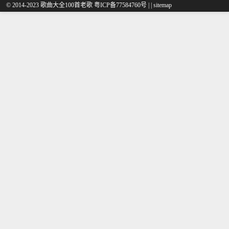
© 2014-2023 歌曲大全100首老歌
粤ICP备77584760号
|
|
sitemap