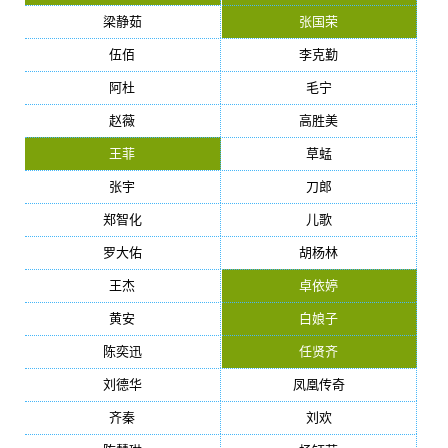
梁静茹
张国荣
伍佰
李克勤
阿杜
毛宁
赵薇
高胜美
王菲
草蜢
张宇
刀郎
郑智化
儿歌
罗大佑
胡杨林
王杰
卓依婷
黄安
白娘子
陈奕迅
任贤齐
刘德华
凤凰传奇
齐秦
刘欢