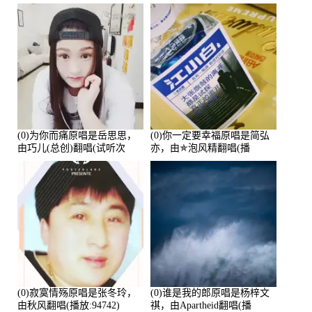
鑫Asce演唱点播:178815次
(0)为你而痛原唱是岳思思，
(0)你一定要幸福原唱是简弘
由巧儿(总创)翻唱(试听次
亦，由✯泡风精翻唱(播
数:108697)
放:102381)
(0)寂寞情殇原唱是张冬玲，
(0)谁是我的郎原唱是杨梓文
由秋风翻唱(播放:94742)
祺，由Apartheid翻唱(播