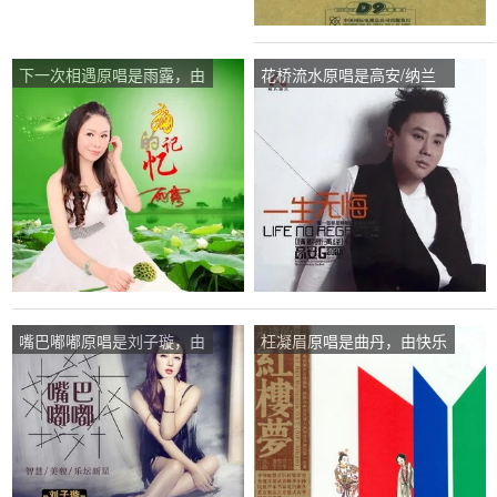
下一次相遇原唱是雨露，由
花桥流水原唱是高安/纳兰
快乐一生翻唱(播放:43)
珠儿，由快乐一生翻唱(播
放:35)
嘴巴嘟嘟原唱是刘子璇，由
枉凝眉原唱是曲丹，由快乐
快乐一生翻唱(播放:100)
一生翻唱(播放:29)