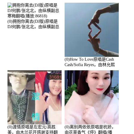
放:94178)
(0)拥抱你离去(DJ版)原唱是
DJ何鹏/张北北，由纵横副总
寒梅翻唱(播放:86818)
(0)How To Love原唱是Cash
Cash/Sofia Reyes，由林允熙
翻唱(播放:84447)
(0)渡情原唱是左宏元/高胜
(0)离别两依依原唱是杭娇，
美，由木兰花开感谢支持翻
由花草香气《停》翻唱(播