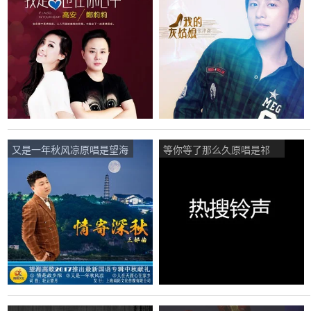
(原唱是高安/郑莉莉)，快乐
津涤/云菲菲)，快乐一生演
一生演唱点播:162次
唱点播:55次
又是一年秋风凉原唱是望海
等你等了那么久原唱是祁
高歌，由快乐一生翻唱(播
隆，由快乐一生翻唱(播
放:380)
放:33)