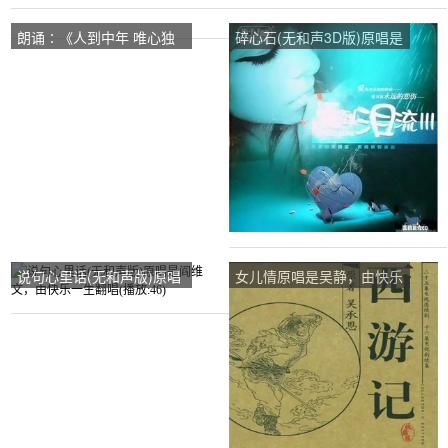
朗诵∶《人到中年 唯心独
碎心石(无和声3D版)原唱是
醉》原唱是作者∶云帆，由
谢军，由快乐一生翻唱(播
快乐一生翻唱(播放:82)
放:26)
说句心里话(无和声版)原唱
女儿情原唱是吴静，由快乐
是阎维文，由快乐一生翻唱
一生翻唱(播放:12)
(播放:46)