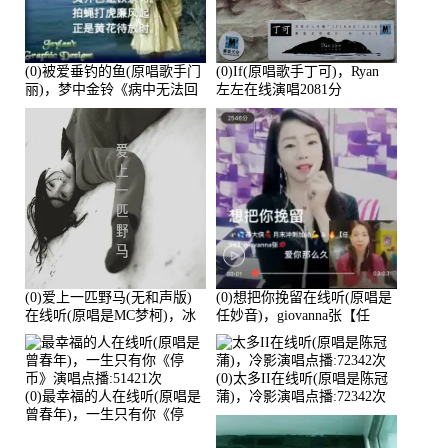
(0)被爱垂钓的鱼(原唱歌手门
(0)If(原唱歌手丁可)，Ryan
丽)，梦中金铃《病中无法回
左左在线演唱2081分
复大家》在线演唱3586分
(0)爱上一匹野马(无和声版)
(0)想把你挽留在线听(原唱是
在线听(原唱是MC梦柯)，冰
任妙音)，giovanna张【任
鑫Asce演唱点播:178815次
96】演唱点播:60173次
(0)太多II在线听(原唱是陈冠
(0)最幸福的人在线听(原唱是
蒲)，冷影演唱点播:72342次
曾春年)，一生只有你《停
币》演唱点播:51421次