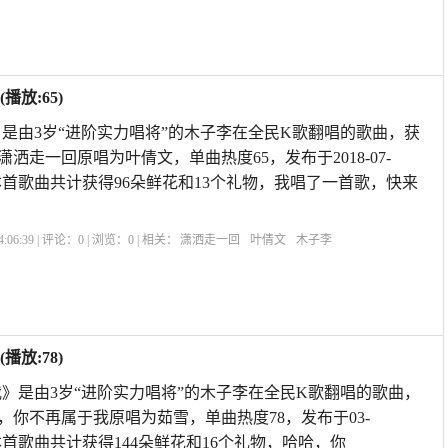
放:65)
是由3岁“进阶实力唱将”的木子李在全民K歌翻唱的歌曲，获
，潇洒走一回原唱为叶倩文，单曲热度65，发布于2018-07-
Y66iA,本首歌曲共计获得96朵鲜花和13个礼物，我唱了一首歌，快来
:06:39 | 评论：
0
| 浏览：
0
| 相关：
潇洒走一回
叶倩文
木子李
放:78)
》是由3岁“进阶实力唱将”的木子李在全民K歌翻唱的歌曲，
级，你不再属于我原唱为茹雪，单曲热度78，发布于03-
66iA,本首歌曲共计获得144朵鲜花和16个礼物，哈哈，你