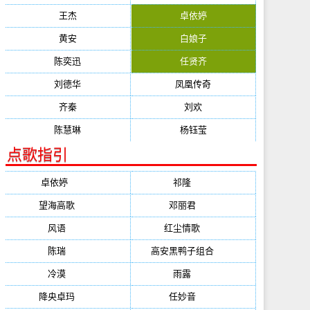
王杰
卓依婷
黄安
白娘子
陈奕迅
任贤齐
刘德华
凤凰传奇
齐秦
刘欢
陈慧琳
杨钰莹
点歌指引
卓依婷
(1378)
祁隆
(647)
望海高歌
(601)
邓丽君
(555)
风语
(543)
红尘情歌
(472)
陈瑞
(459)
高安黑鸭子组合
(388)
冷漠
(355)
雨露
(350)
降央卓玛
(347)
任妙音
(321)