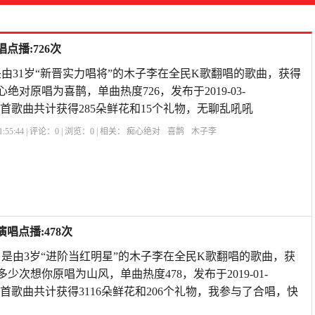
点播:726次
由31岁“新晋实力唱将”的木子李在全民K歌翻唱的歌曲，获得
心绝对原唱为喜鹊，单曲热度726，发布于2019-03-
A57,本首歌曲共计获得285朵鲜花和15个礼物，无聊乱吼吼
:55:44 | 评论：
0
| 浏览：
0
| 相关：
痴心绝对
喜鹊
木子李
唱点播:478次
是由3岁“进阶当红明星”的木子李在全民K歌翻唱的歌曲，获
多少次想你原唱为山风，单曲热度478，发布于2019-01-
A57,本首歌曲共计获得3116朵鲜花和206个礼物，我参与了合唱，快