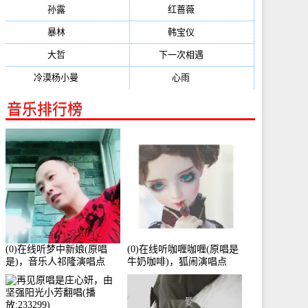
孙露
(321)
红蔷薇
(311)
暴林
(304)
韩宝仪
(274)
大哲
(247)
下一次相遇
(245)
冷漠杨小曼
(240)
心雨
(232)
音乐排行榜
(0)在线听梦中新娘(原唱
(0)在线听咖喱咖喱(原唱是
是)，音乐人祁隆演唱点
牛奶咖啡)，狐闹演唱点
播:2713192次
播:287579次