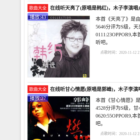
在线听天亮了(原唱是韩红)，木子李演唱点
歌曲大全
播放:43
本首《天亮了》是由
5646分评为S级，天
0111:23OPP
听吧。
点歌时间：2020-11-12 21
在线听甘心情愿(原唱是郭峰)，木子李演唱
歌曲大全
播放:27
本首《甘心情愿》是
4528分评为S级，甘
0620:55OPP
吧。
点歌时间：2020-11-12 21