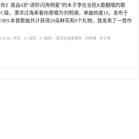
你》是由4岁“进阶闪亮明星”的木子李在全民K歌翻唱的歌
评为C级，漂洋过海来看你原唱为刘明湘，单曲热度19，发布于
:56OPPOR9,本首歌曲共计获得20朵鲜花和0个礼物，我发表了一首作
:50:46 | 评论：
0
| 浏览：
0
| 相关：
漂洋过海来看你
刘明湘
木子李