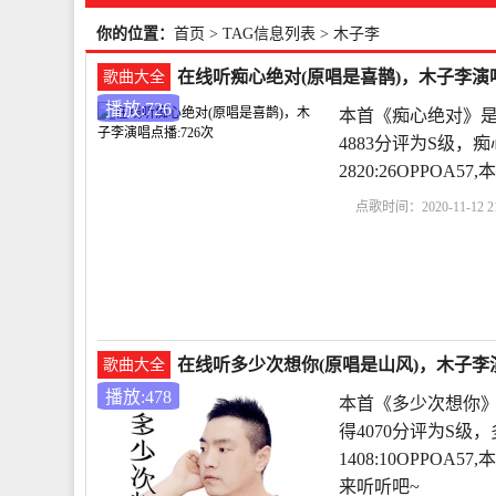
你的位置：
首页
> TAG信息列表 > 木子李
在线听痴心绝对(原唱是喜鹊)，木子李演唱
歌曲大全
播放:726
本首《痴心绝对》是
4883分评为S级，痴
2820:26OPPO
点歌时间：2020-11-12 21
在线听多少次想你(原唱是山风)，木子李演
歌曲大全
播放:478
本首《多少次想你》
得4070分评为S级，
1408:10OPPO
来听听吧~