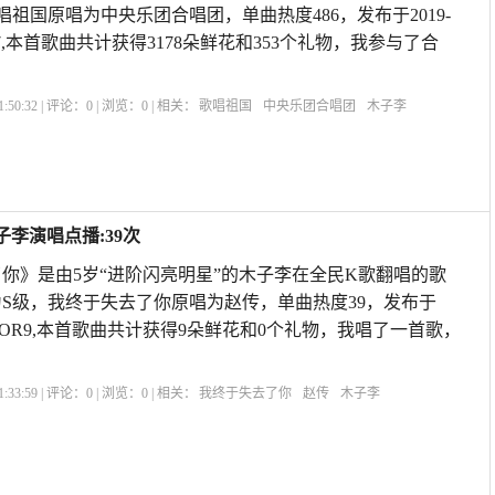
歌唱祖国原唱为中央乐团合唱团，单曲热度486，发布于2019-
POA57,本首歌曲共计获得3178朵鲜花和353个礼物，我参与了合
:50:32 | 评论：
0
| 浏览：
0
| 相关：
歌唱祖国
中央乐团合唱团
木子李
李演唱点播:39次
你》是由5岁“进阶闪亮明星”的木子李在全民K歌翻唱的歌
评为S级，我终于失去了你原唱为赵传，单曲热度39，发布于
9:25OPPOR9,本首歌曲共计获得9朵鲜花和0个礼物，我唱了一首歌，
:33:59 | 评论：
0
| 浏览：
0
| 相关：
我终于失去了你
赵传
木子李