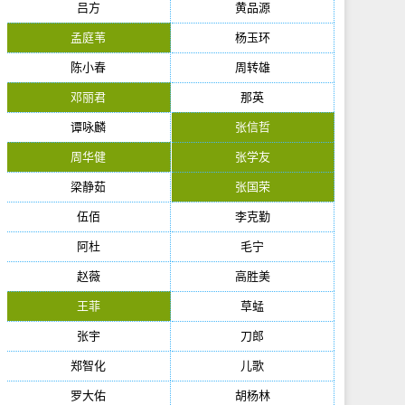
吕方
黄品源
孟庭苇
杨玉环
陈小春
周转雄
邓丽君
那英
谭咏麟
张信哲
周华健
张学友
梁静茹
张国荣
伍佰
李克勤
阿杜
毛宁
赵薇
高胜美
王菲
草蜢
张宇
刀郎
郑智化
儿歌
罗大佑
胡杨林