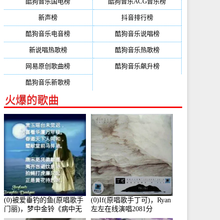
酷狗音乐国电榜
酷狗音乐ACG音乐榜
新声榜
抖音排行榜
酷狗音乐电音榜
酷狗音乐说唱榜
新说唱热歌榜
酷狗音乐热歌榜
网易原创歌曲榜
酷狗音乐飙升榜
酷狗音乐新歌榜
火爆的歌曲
(0)被爱垂钓的鱼(原唱歌手
(0)If(原唱歌手丁可)，Ryan
门丽)，梦中金铃《病中无
左左在线演唱2081分
法回复大家》在线演唱