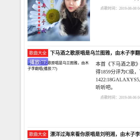
点歌时间：2019-08-08 04
下马酒之歌原唱是乌兰图雅，由木子李翻唱(
歌曲大全
播放:77
本首《下马酒之歌》
得1859分评为C级
1422:18GALA
听听吧。
点歌时间：2019-08-06 04
漂洋过海来看你原唱是刘明湘，由木子李翻唱
歌曲大全