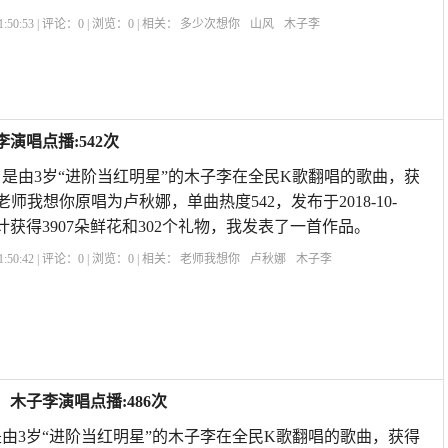
:50:53 | 评论：
0
| 浏览：
0
| 相关：
多少次想你
山风
木子李
演唱点播:542次
是由3岁“进阶当红明星”的木子李在全民K歌翻唱的歌曲，获
老师我想你原唱为卢秋娜，单曲热度542，发布于2018-10-
曲共计获得3907朵鲜花和302个礼物，我发表了一首作品。
:50:42 | 评论：
0
| 浏览：
0
| 相关：
老师我想你
卢秋娜
木子李
木子李演唱点播:486次
由3岁“进阶当红明星”的木子李在全民K歌翻唱的歌曲，获得