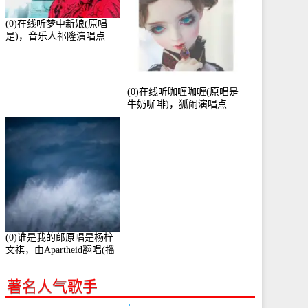
(0)在线听梦中新娘(原唱
是)，音乐人祁隆演唱点
播:2713192次
(0)在线听咖喱咖喱(原唱是
牛奶咖啡)，狐闹演唱点
播:287579次
(0)谁是我的郎原唱是杨梓
文祺，由Apartheid翻唱(播
放:94178)
著名人气歌手