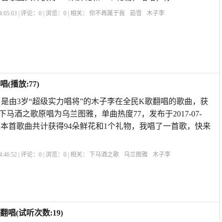
:05:03 | 评论：
0
| 浏览：
0
| 相关：
你不再属于我
茹雪
木子李
播放:77)
是由3岁“超级实力唱将”的木子李在全民K歌翻唱的歌曲，获
，下马酒之歌原唱为乌兰图雅，单曲热度77，发布于2017-07-
XYS5,本首歌曲共计获得94朵鲜花和1个礼物，我唱了一首歌，快来
:46:52 | 评论：
0
| 浏览：
0
| 相关：
下马酒之歌
乌兰图雅
木子李
(试听次数:19)