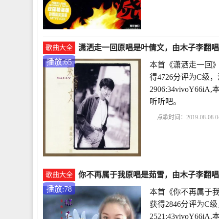
潇洒走一回原唱是叶倩文，由木子李翻唱(播
歌曲大全
播放:65
本首《潇洒走一回》
得4726分评为C级
2906:34vivo
听听吧。
点歌时间：2019-08-08 04
你不再属于我原唱是茹雪，由木子李翻唱(播
歌曲大全
播放:78
本首《你不再属于我
获得2846分评为C
2521:43vivoY