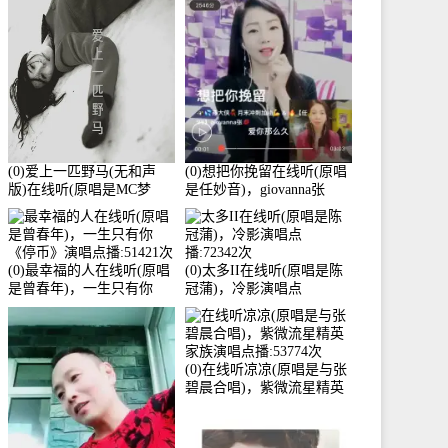
3586分
(0)爱上一匹野马(无和声
(0)想把你挽留在线听(原唱
版)在线听(原唱是MC梦
是任妙音)，giovanna张
柯)，冰鑫Asce演唱点
【任96】演唱点播:60173次
播:178815次
(0)最幸福的人在线听(原唱
(0)太多II在线听(原唱是陈
是曾春年)，一生只有你
冠蒲)，冷影演唱点
《停币》演唱点播:51421次
播:72342次
(0)在线听凉凉(原唱是与张
碧晨合唱)，紫微流星精英
家族演唱点播:53774次