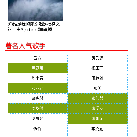
(0)谁是我的郎原唱是杨梓文
祺，由Apartheid翻唱(播
放:94178)
著名人气歌手
吕方
黄品源
孟庭苇
杨玉环
陈小春
周转雄
邓丽君
那英
谭咏麟
张信哲
周华健
张学友
梁静茹
张国荣
伍佰
李克勤