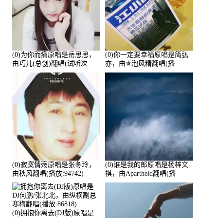
(0)为你而痛原唱是岳思思，
(0)你一定要幸福原唱是简弘
由巧儿(总创)翻唱(试听次
亦，由✯泡风精翻唱(播
数:108697)
放:102381)
(0)寂寞情殇原唱是张冬玲，
(0)谁是我的郎原唱是杨梓文
由秋风翻唱(播放:94742)
祺，由Apartheid翻唱(播
放:94178)
(0)拥抱你离去(DJ版)原唱是