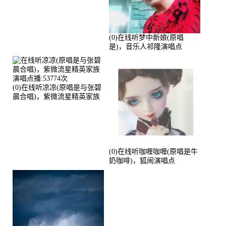
(0)在线听梦中新娘(原唱
是)，音乐人祁隆演唱点
播:2713192次
(0)在线听凉凉(原唱是与张碧
晨合唱)，紫微流星精英家族
演唱点播:53774次
(0)在线听咖喱咖喱(原唱是牛
奶咖啡)，狐闹演唱点
播:287579次