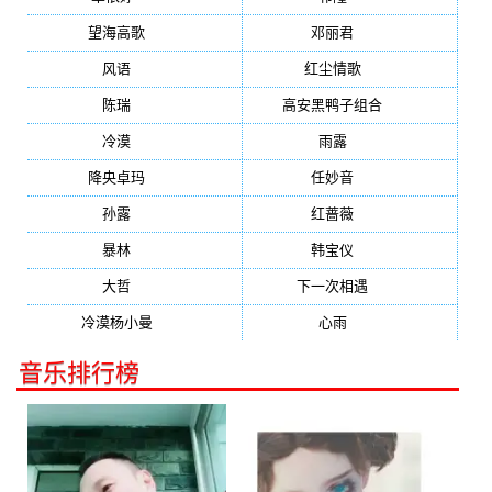
望海高歌
(601)
邓丽君
(555)
风语
(543)
红尘情歌
(472)
陈瑞
(459)
高安黑鸭子组合
(388)
冷漠
(355)
雨露
(350)
降央卓玛
(347)
任妙音
(321)
孙露
(321)
红蔷薇
(311)
暴林
(304)
韩宝仪
(274)
大哲
(247)
下一次相遇
(245)
冷漠杨小曼
(240)
心雨
(232)
音乐排行榜