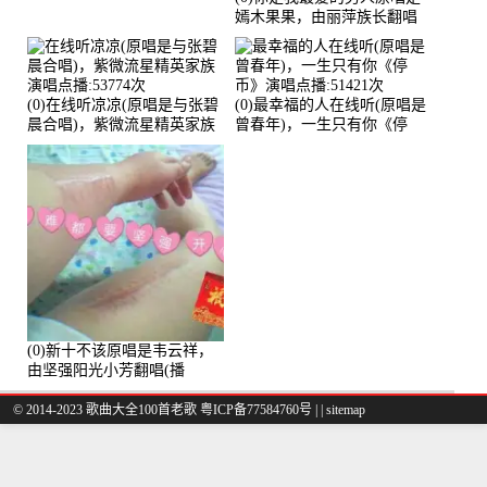
嫣木果果，由丽萍族长翻唱
(播放:56258)
(0)在线听凉凉(原唱是与张碧
(0)最幸福的人在线听(原唱是
晨合唱)，紫微流星精英家族
曾春年)，一生只有你《停
演唱点播:53774次
币》演唱点播:51421次
(0)新十不该原唱是韦云祥，
由坚强阳光小芳翻唱(播
放:49861)
© 2014-2023 歌曲大全100首老歌
粤ICP备77584760号
|
|
sitemap