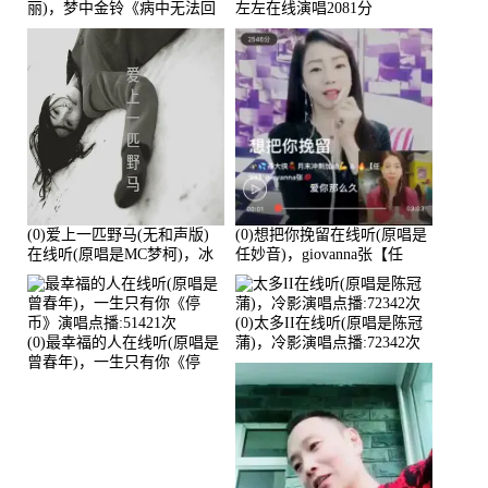
丽)，梦中金铃《病中无法回
左左在线演唱2081分
复大家》在线演唱3586分
(0)爱上一匹野马(无和声版)
(0)想把你挽留在线听(原唱是
在线听(原唱是MC梦柯)，冰
任妙音)，giovanna张【任
鑫Asce演唱点播:178815次
96】演唱点播:60173次
(0)太多II在线听(原唱是陈冠
(0)最幸福的人在线听(原唱是
蒲)，冷影演唱点播:72342次
曾春年)，一生只有你《停
币》演唱点播:51421次