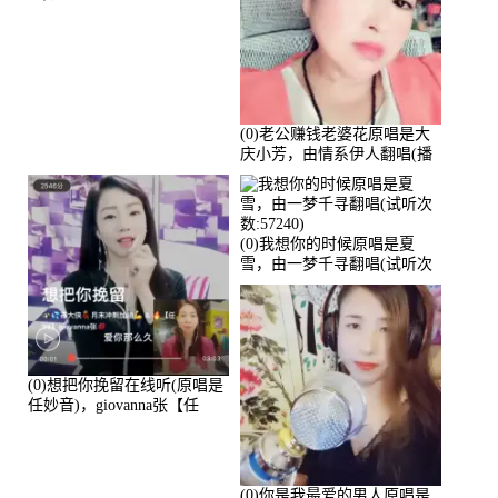
(0)老公赚钱老婆花原唱是大
庆小芳，由情系伊人翻唱(播
放:72036)
(0)我想你的时候原唱是夏
雪，由一梦千寻翻唱(试听次
数:57240)
(0)想把你挽留在线听(原唱是
任妙音)，giovanna张【任
96】演唱点播:60173次
(0)你是我最爱的男人原唱是