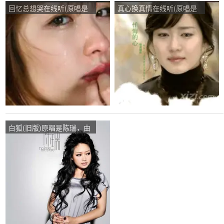
回忆总想哭在线听(原唱是
真心换真情在线听(原唱是
南宫嘉骏/姜玉阳)，落叶无
张可儿)，落叶无痕演唱点
痕演唱点播:207次
播:117次
白狐(旧版)原唱是陈瑞，由
落叶无痕翻唱(播放:36)