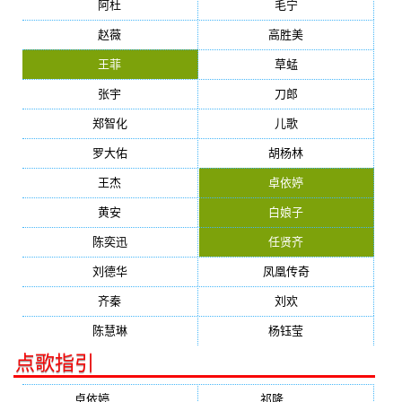
阿杜
毛宁
赵薇
高胜美
王菲
草蜢
张宇
刀郎
郑智化
儿歌
罗大佑
胡杨林
王杰
卓依婷
黄安
白娘子
陈奕迅
任贤齐
刘德华
凤凰传奇
齐秦
刘欢
陈慧琳
杨钰莹
点歌指引
卓依婷
(1378)
祁隆
(647)