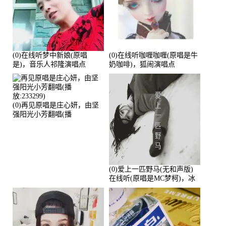
(0)在线听梦中新娘(原唱
(0)在线听咖喱咖喱(原唱是牛
是)，音乐人祁隆演唱点
奶咖啡)，狐闹演唱点
播:2713192次
播:287579次
(0)再见原唱是庄心妍，由坚
强阳光小芳翻唱(播
放:233299)
(0)爱上一匹野马(无和声版)
在线听(原唱是MC梦柯)，冰
鑫Asce演唱点播:178815次