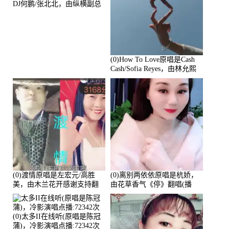
DJ何鹏/张北北，由纵横副总
寒梅翻唱(播放:86818)
(0)How To Love原唱是Cash
Cash/Sofia Reyes，由林允熙
翻唱(播放:84447)
(0)渡情原唱是左宏元/高胜
(0)离别两依依原唱是杭娇，
美，由木兰花开感谢支持翻
由花草香气《停》翻唱(播
唱(播放:82339)
放:81215)
(0)太多II在线听(原唱是陈冠
蒲)，冷影演唱点播:72342次