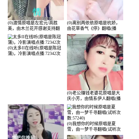
(0)渡情原唱是左宏元/高胜
(0)离别两依依原唱是杭娇，
美，由木兰花开感谢支持翻
由花草香气《停》翻唱(播
唱(播放:82339)
放:81215)
(0)太多II在线听(原唱是陈冠
蒲)，冷影演唱点播:72342次
(0)老公赚钱老婆花原唱是大
庆小芳，由情系伊人翻唱(播
放:72036)
(0)我想你的时候原唱是夏
雪，由一梦千寻翻唱(试听次
数:57240)