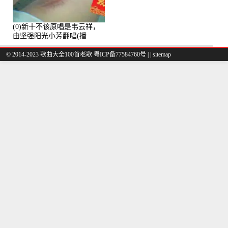
(0)新十不该原唱是韦云祥，
由坚强阳光小芳翻唱(播
放:49861)
© 2014-2023 歌曲大全100首老歌
粤ICP备77584760号
|
|
sitemap