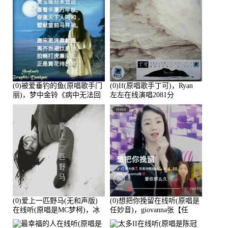
(0)被爱垂钓的鱼(原唱歌手门
(0)If(原唱歌手丁可)，Ryan
丽)，梦中金铃《病中无法回
左左在线演唱2081分
复大家》在线演唱3586分
(0)爱上一匹野马(无和声版)
(0)想把你挽留在线听(原唱是
在线听(原唱是MC梦柯)，冰
任妙音)，giovanna张【任
鑫Asce演唱点播:178815次
96】演唱点播:60173次