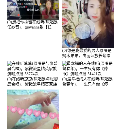
(0)想把你挽留在线听(原唱是
任妙音)，giovanna张【任
96】演唱点播:60173次
(0)你是我最爱的男人原唱是
嫣木果果，由丽萍族长翻唱
(播放:56258)
(0)在线听凉凉(原唱是与张碧
(0)最幸福的人在线听(原唱是
晨合唱)，紫微流星精英家族
曾春年)，一生只有你《停
演唱点播:53774次
币》演唱点播:51421次