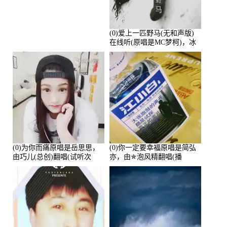
(0)爱上一匹野马(无和声版)
在线听(原唱是MC梦柯)，冰
鑫Asce演唱点播:178815次
(0)为你而痛原唱是岳思思，
(0)你一定要幸福原唱是简弘
由巧儿(总创)翻唱(试听次
亦，由✯泡风精翻唱(播
数:108697)
放:102381)