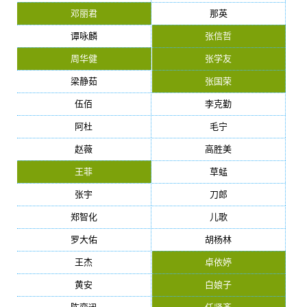
邓丽君
那英
谭咏麟
张信哲
周华健
张学友
梁静茹
张国荣
伍佰
李克勤
阿杜
毛宁
赵薇
高胜美
王菲
草蜢
张宇
刀郎
郑智化
儿歌
罗大佑
胡杨林
王杰
卓依婷
黄安
白娘子