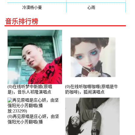
冷漠杨小曼
(240)
心雨
(232)
音乐排行榜
(0)在线听梦中新娘(原唱
(0)在线听咖喱咖喱(原唱是牛
是)，音乐人祁隆演唱点
奶咖啡)，狐闹演唱点
播:2713192次
播:287579次
(0)再见原唱是庄心妍，由坚
强阳光小芳翻唱(播
放:233299)