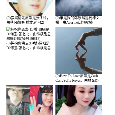
(0)寂寞情殇原唱是张冬玲，
(0)谁是我的郎原唱是杨梓文
由秋风翻唱(播放:94742)
祺，由Apartheid翻唱(播
放:94178)
(0)拥抱你离去(DJ版)原唱是
DJ何鹏/张北北，由纵横副总
寒梅翻唱(播放:86818)
(0)How To Love原唱是Cash
Cash/Sofia Reyes，由林允熙
翻唱(播放:84447)