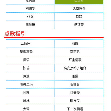
陈奕迅
任贤齐
刘德华
凤凰传奇
齐秦
刘欢
陈慧琳
杨钰莹
点歌指引
卓依婷
(1378)
祁隆
(647)
望海高歌
(601)
邓丽君
(555)
风语
(543)
红尘情歌
(472)
陈瑞
(459)
高安黑鸭子组合
(388)
冷漠
(355)
雨露
(350)
降央卓玛
(347)
任妙音
(321)
孙露
(321)
红蔷薇
(311)
暴林
(304)
韩宝仪
(274)
大哲
(247)
下一次相遇
(245)