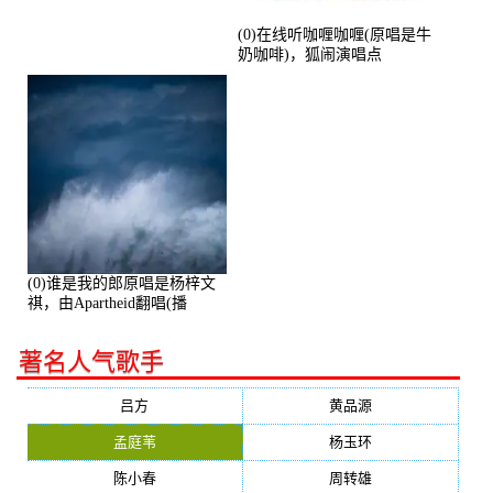
(0)在线听咖喱咖喱(原唱是牛
奶咖啡)，狐闹演唱点
播:287579次
(0)谁是我的郎原唱是杨梓文
祺，由Apartheid翻唱(播
放:94178)
著名人气歌手
吕方
黄品源
孟庭苇
杨玉环
陈小春
周转雄