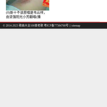
(0)新十不该原唱是韦云祥，
由坚强阳光小芳翻唱(播
放:49861)
© 2014-2023 歌曲大全100首老歌
粤ICP备77584760号
|
|
sitemap