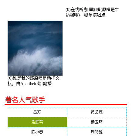
(0)在线听咖喱咖喱(原唱是牛
奶咖啡)，狐闹演唱点
播:287579次
(0)谁是我的郎原唱是杨梓文
祺，由Apartheid翻唱(播
放:94178)
著名人气歌手
吕方
黄品源
孟庭苇
杨玉环
陈小春
周转雄