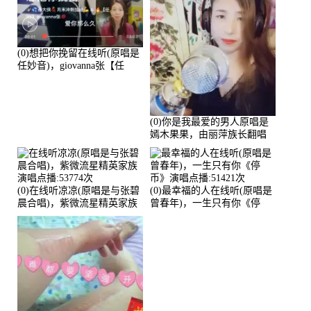
(0)想把你挽留在线听(原唱是
任妙音)，giovanna张【任
96】演唱点播:60173次
(0)你是我最爱的男人原唱是
嫣木果果，由丽萍族长翻唱
(播放:56258)
(0)在线听凉凉(原唱是与张碧
(0)最幸福的人在线听(原唱是
晨合唱)，紫微流星精英家族
曾春年)，一生只有你《停
演唱点播:53774次
币》演唱点播:51421次