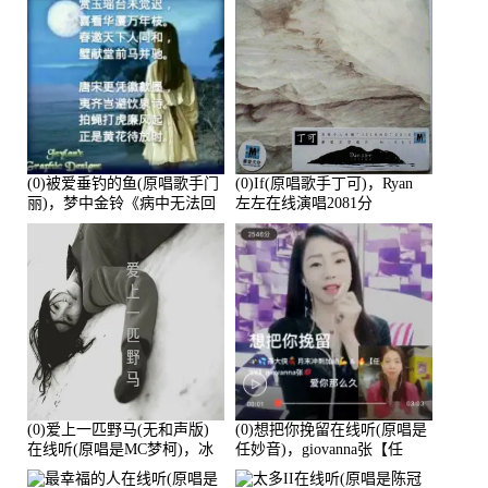
(0)被爱垂钓的鱼(原唱歌手门
(0)If(原唱歌手丁可)，Ryan
丽)，梦中金铃《病中无法回
左左在线演唱2081分
复大家》在线演唱3586分
(0)爱上一匹野马(无和声版)
(0)想把你挽留在线听(原唱是
在线听(原唱是MC梦柯)，冰
任妙音)，giovanna张【任
鑫Asce演唱点播:178815次
96】演唱点播:60173次