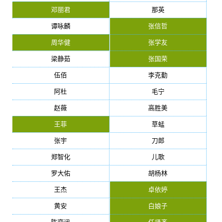
邓丽君
那英
谭咏麟
张信哲
周华健
张学友
梁静茹
张国荣
伍佰
李克勤
阿杜
毛宁
赵薇
高胜美
王菲
草蜢
张宇
刀郎
郑智化
儿歌
罗大佑
胡杨林
王杰
卓依婷
黄安
白娘子