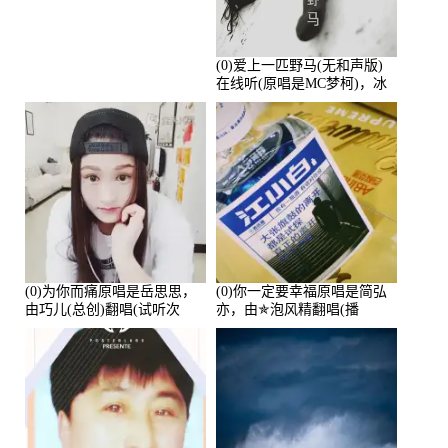
(0)爱上一匹野马(无和声版)
在线听(原唱是MC梦柯)，冰
鑫Asce演唱点播:178815次
(0)为你而痛原唱是岳思思，
(0)你一定要幸福原唱是简弘
由巧儿(总创)翻唱(试听次
亦，由✯泡风精翻唱(播
数:108697)
放:102381)