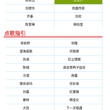
陈奕迅
任贤齐
刘德华
凤凰传奇
齐秦
刘欢
陈慧琳
杨钰莹
点歌指引
卓依婷
(1378)
祁隆
(647)
望海高歌
(601)
邓丽君
(555)
风语
(543)
红尘情歌
(472)
陈瑞
(459)
高安黑鸭子组合
(388)
冷漠
(355)
雨露
(350)
降央卓玛
(347)
任妙音
(321)
孙露
(321)
红蔷薇
(311)
暴林
(304)
韩宝仪
(274)
大哲
(247)
下一次相遇
(245)