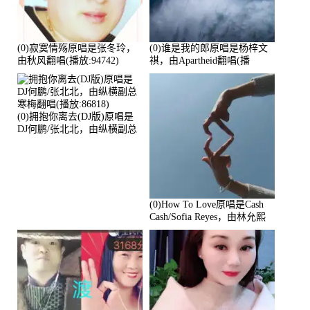
(0)寂寞情殇原唱是张冬玲，
(0)谁是我的郎原唱是杨梓文
由秋风翻唱(播放:94742)
祺，由Apartheid翻唱(播
放:94178)
(0)拥抱你离去(DJ版)原唱是
DJ何鹏/张北北，由纵横副总
寒梅翻唱(播放:86818)
(0)How To Love原唱是Cash
Cash/Sofia Reyes，由林允熙
翻唱(播放:84447)