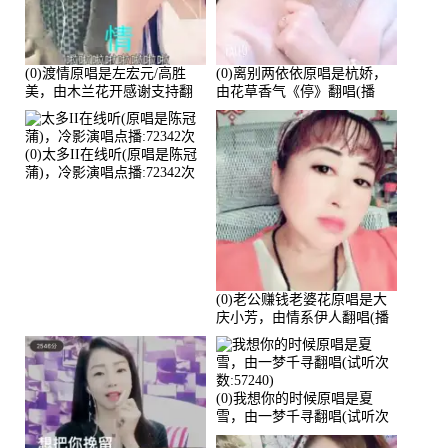
(0)渡情原唱是左宏元/高胜
(0)离别两依依原唱是杭娇，
美，由木兰花开感谢支持翻
由花草香气《停》翻唱(播
唱(播放:82339)
放:81215)
(0)太多II在线听(原唱是陈冠
蒲)，冷影演唱点播:72342次
(0)老公赚钱老婆花原唱是大
庆小芳，由情系伊人翻唱(播
放:72036)
(0)我想你的时候原唱是夏
雪，由一梦千寻翻唱(试听次
数:57240)