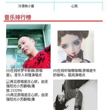
冷漠杨小曼
(240)
心雨
(232)
音乐排行榜
(0)在线听梦中新娘(原唱
(0)在线听咖喱咖喱(原唱是牛
是)，音乐人祁隆演唱点
奶咖啡)，狐闹演唱点
播:2713192次
播:287579次
(0)再见原唱是庄心妍，由坚
强阳光小芳翻唱(播
放:233299)