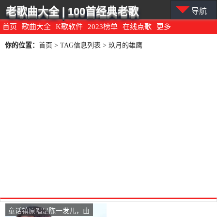
老歌曲大全 | 100首经典老歌
导航
首页
歌曲大全
K歌软件
2023榜单
在线点歌
更多
你的位置：
首页
> TAG信息列表 > 玖月的雄鹰
童话镇原唱是陈一发儿，由