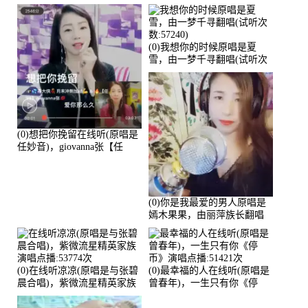
放:72036)
(0)我想你的时候原唱是夏
雪，由一梦千寻翻唱(试听次
数:57240)
(0)想把你挽留在线听(原唱是
任妙音)，giovanna张【任
96】演唱点播:60173次
(0)你是我最爱的男人原唱是
嫣木果果，由丽萍族长翻唱
(播放:56258)
(0)在线听凉凉(原唱是与张碧
(0)最幸福的人在线听(原唱是
晨合唱)，紫微流星精英家族
曾春年)，一生只有你《停
演唱点播:53774次
币》演唱点播:51421次