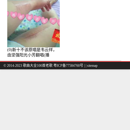
(0)新十不该原唱是韦云祥，
由坚强阳光小芳翻唱(播
放:49861)
© 2014-2023 歌曲大全100首老歌
粤ICP备77584760号
|
|
sitemap