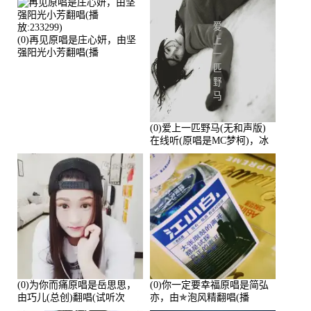
(0)再见原唱是庄心妍，由坚
强阳光小芳翻唱(播
放:233299)
(0)爱上一匹野马(无和声版)
在线听(原唱是MC梦柯)，冰
鑫Asce演唱点播:178815次
(0)为你而痛原唱是岳思思，
(0)你一定要幸福原唱是简弘
由巧儿(总创)翻唱(试听次
亦，由✯泡风精翻唱(播
数:108697)
放:102381)