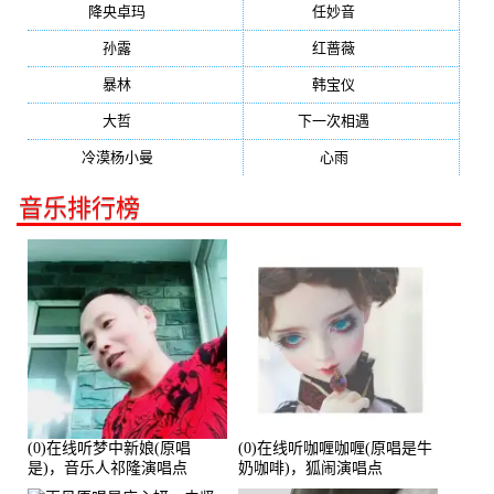
降央卓玛
(347)
任妙音
(321)
孙露
(321)
红蔷薇
(311)
暴林
(304)
韩宝仪
(274)
大哲
(247)
下一次相遇
(245)
冷漠杨小曼
(240)
心雨
(232)
音乐排行榜
(0)在线听梦中新娘(原唱
(0)在线听咖喱咖喱(原唱是牛
是)，音乐人祁隆演唱点
奶咖啡)，狐闹演唱点
播:2713192次
播:287579次