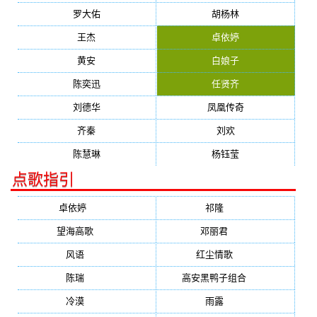
罗大佑
胡杨林
王杰
卓依婷
黄安
白娘子
陈奕迅
任贤齐
刘德华
凤凰传奇
齐秦
刘欢
陈慧琳
杨钰莹
点歌指引
卓依婷
(1378)
祁隆
(647)
望海高歌
(601)
邓丽君
(555)
风语
(543)
红尘情歌
(472)
陈瑞
(459)
高安黑鸭子组合
(388)
冷漠
(355)
雨露
(350)