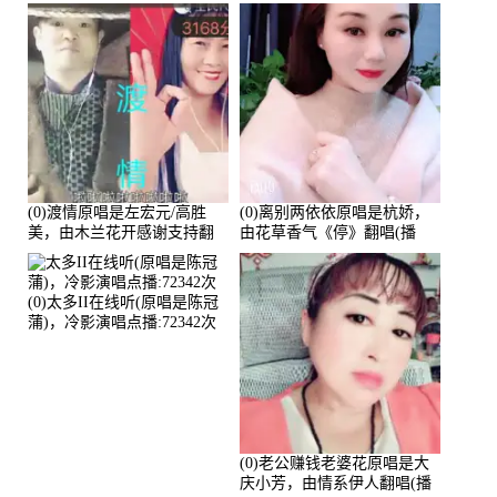
翻唱(播放:84447)
(0)渡情原唱是左宏元/高胜
(0)离别两依依原唱是杭娇，
美，由木兰花开感谢支持翻
由花草香气《停》翻唱(播
唱(播放:82339)
放:81215)
(0)太多II在线听(原唱是陈冠
蒲)，冷影演唱点播:72342次
(0)老公赚钱老婆花原唱是大
庆小芳，由情系伊人翻唱(播