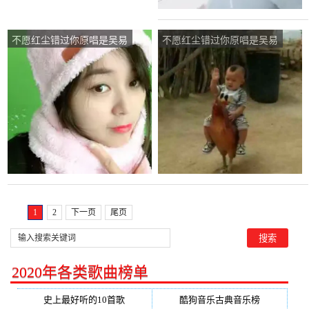
不愿红尘错过你原唱是吴易
不愿红尘错过你原唱是吴易
航，由完美翻唱(播放:174)
航，由山音司徒阿威^ω^小
白（2）T翻唱(播放:50)
1
2
下一页
尾页
2020年各类歌曲榜单
史上最好听的10首歌
酷狗音乐古典音乐榜