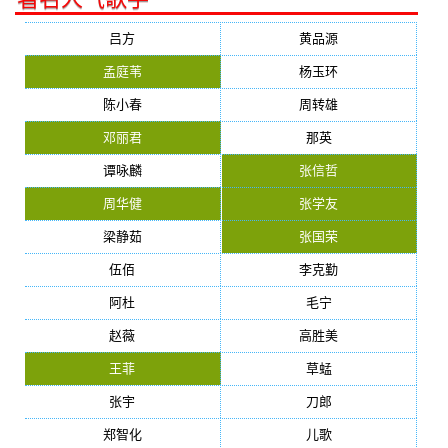
吕方
黄品源
孟庭苇
杨玉环
陈小春
周转雄
邓丽君
那英
谭咏麟
张信哲
周华健
张学友
梁静茹
张国荣
伍佰
李克勤
阿杜
毛宁
赵薇
高胜美
王菲
草蜢
张宇
刀郎
郑智化
儿歌