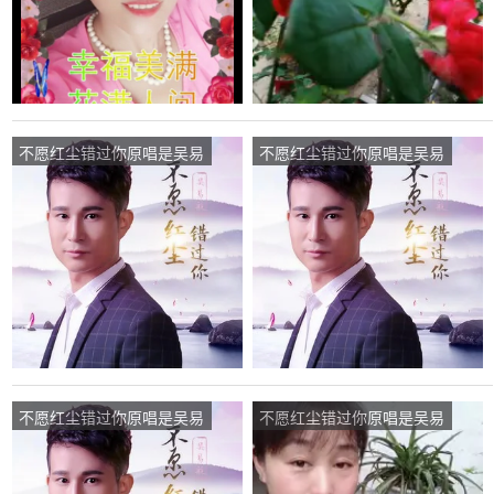
不愿红尘错过你原唱是吴易
不愿红尘错过你原唱是吴易
航，由你命里缺我，我命里
航，由鑫之梦翻唱(播
缺金！翻唱(播放:117)
放:34)
不愿红尘错过你原唱是吴易
不愿红尘错过你原唱是吴易
航，由平安一生翻唱(播
航，由天天开心翻唱(播
放:18)
放:60)