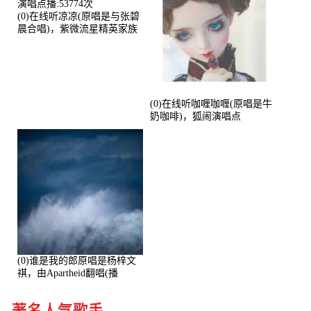
(0)在线听凉凉(原唱是与张碧
晨合唱)，紫微流星精英家族
演唱点播:53774次
(0)在线听咖喱咖喱(原唱是牛
奶咖啡)，狐闹演唱点
播:287579次
(0)谁是我的郎原唱是杨梓文
祺，由Apartheid翻唱(播
放:94178)
著名人气歌手