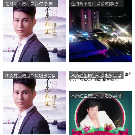
在线听不愿红尘错过你(原
在线听不愿红尘错过你(原
唱是吴易航)，皓月琸瑄然
唱是吴易航)，玉兰演唱点
演唱点播:48次
播:34次
不愿红尘错过你原唱是吴易
不愿红尘错过你原唱是吴易
航，由芬芳翻唱(播放:89)
航，由有努力！有幸运！翻
唱(播放:618)
不愿红尘错过你原唱是吴易
航，由雪儿飞飞翻唱(播
放:23)