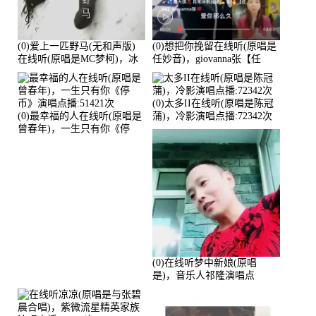
(0)爱上一匹野马(无和声版)
(0)想把你挽留在线听(原唱是
在线听(原唱是MC梦柯)，冰
任妙音)，giovanna张【任
鑫Asce演唱点播:178815次
96】演唱点播:60173次
(0)太多II在线听(原唱是陈冠
(0)最幸福的人在线听(原唱是
蒲)，冷影演唱点播:72342次
曾春年)，一生只有你《停
币》演唱点播:51421次
(0)在线听梦中新娘(原唱
是)，音乐人祁隆演唱点
播:2713192次