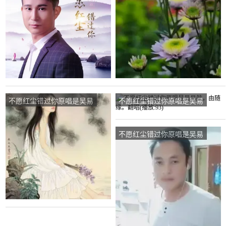
不愿红尘错过你原唱是吴易
不愿红尘错过你原唱是吴易
航，由风铃随缘翻唱(播
航，由随缘。翻唱(播
放:257)
放:93)
不愿红尘错过你原唱是吴易
航，由正午骄阳(不定时在
线)翻唱(播放:475)