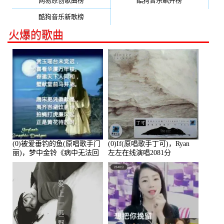
网易原创歌曲榜
酷狗音乐飙升榜
酷狗音乐新歌榜
火爆的歌曲
(0)被爱垂钓的鱼(原唱歌手门
(0)If(原唱歌手丁可)，Ryan
丽)，梦中金铃《病中无法回
左左在线演唱2081分
复大家》在线演唱3586分