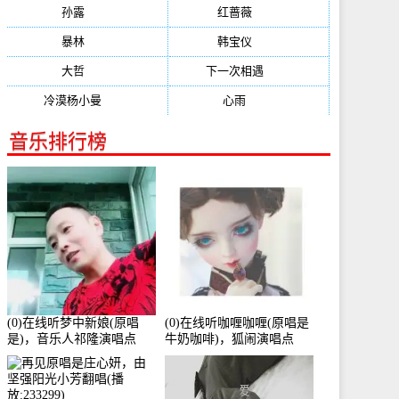
孙露
(321)
红蔷薇
(311)
暴林
(304)
韩宝仪
(274)
大哲
(247)
下一次相遇
(245)
冷漠杨小曼
(240)
心雨
(232)
音乐排行榜
(0)在线听梦中新娘(原唱
(0)在线听咖喱咖喱(原唱是
是)，音乐人祁隆演唱点
牛奶咖啡)，狐闹演唱点
播:2713192次
播:287579次