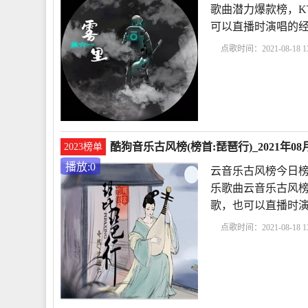
歌曲潜力爆款榜，K
可以直播时演唱的
点歌时间：2021-08-18 13
里
姚六一
酷狗音乐古风榜(榜首:琵琶行)_2021年0
2023榜单
播放:0
云音乐古风榜今日榜
乐歌曲云音乐古风榜
歌，也可以直播时
点歌时间：2021-08-18 13
琶行
奇然