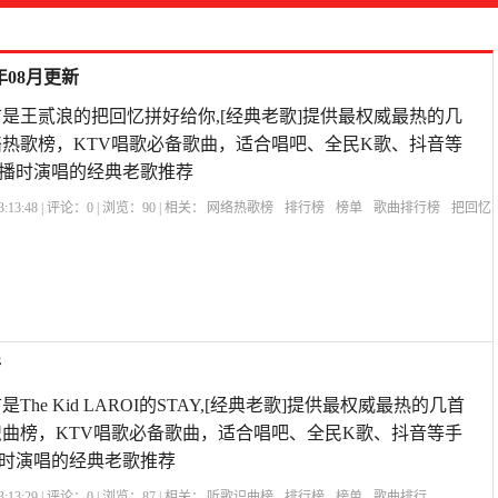
年08月更新
是王贰浪的把回忆拼好给你,[经典老歌]提供最权威最热的几
热歌榜，KTV唱歌必备歌曲，适合唱吧、全民K歌、抖音等
直播时演唱的经典老歌推荐
:13:48 | 评论：
0
| 浏览：
90
| 相关：
网络热歌榜
排行榜
榜单
歌曲排行榜
把回忆
新
he Kid LAROI的STAY,[经典老歌]提供最权威最热的几首
曲榜，KTV唱歌必备歌曲，适合唱吧、全民K歌、抖音等手
播时演唱的经典老歌推荐
:13:29 | 评论：
0
| 浏览：
87
| 相关：
听歌识曲榜
排行榜
榜单
歌曲排行