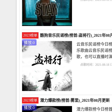
榜
STAY
The Kid LA
酷狗音乐民谣榜(榜首:盗将行)_2021年0
2023榜单
播放:0
云音乐民谣榜今日榜
乐歌曲云音乐民谣榜
歌，也可以直播时
点歌时间：2021-08-18 13
行
花粥
潜力爆款榜(榜首:雾里)_2021年08月更新
2023榜单
播放:0
潜力爆款榜今日榜首