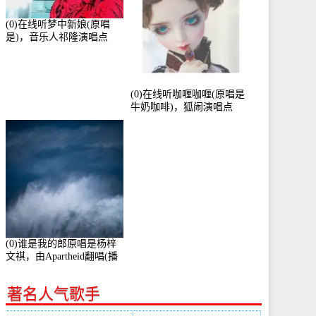
(0)在线听梦中新娘(原唱
是)，音乐人祁隆演唱点
播:2713192次
(0)在线听咖喱咖喱(原唱是
牛奶咖啡)，狐闹演唱点
播:287579次
(0)谁是我的郎原唱是杨梓
文祺，由Apartheid翻唱(播
放:94178)
著名人气歌手