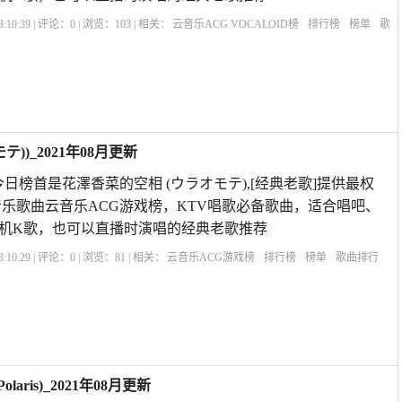
:10:39 | 评论：
0
| 浏览：
103
| 相关：
云音乐ACG VOCALOID榜
排行榜
榜单
歌
))_2021年08月更新
日榜首是花澤香菜的空相 (ウラオモテ),[经典老歌]提供最权
乐歌曲云音乐ACG游戏榜，KTV唱歌必备歌曲，适合唱吧、
机K歌，也可以直播时演唱的经典老歌推荐
:10:29 | 评论：
0
| 浏览：
81
| 相关：
云音乐ACG游戏榜
排行榜
榜单
歌曲排行
花澤香菜
laris)_2021年08月更新