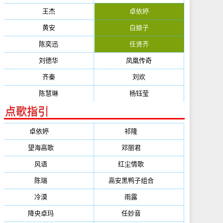
王杰
卓依婷
黄安
白娘子
陈奕迅
任贤齐
刘德华
凤凰传奇
齐秦
刘欢
陈慧琳
杨钰莹
点歌指引
卓依婷
(1378)
祁隆
(647)
望海高歌
(601)
邓丽君
(555)
风语
(543)
红尘情歌
(472)
陈瑞
(459)
高安黑鸭子组合
(388)
冷漠
(355)
雨露
(350)
降央卓玛
(347)
任妙音
(321)