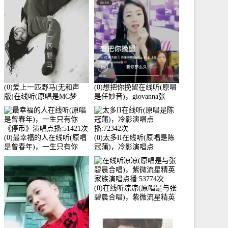
3586分
(0)爱上一匹野马(无和声
(0)想把你挽留在线听(原唱
版)在线听(原唱是MC梦
是任妙音)，giovanna张
柯)，冰鑫Asce演唱点
【任96】演唱点播:60173次
播:178815次
(0)最幸福的人在线听(原唱
(0)太多II在线听(原唱是陈
是曾春年)，一生只有你
冠蒲)，冷影演唱点
《停币》演唱点播:51421次
播:72342次
(0)在线听凉凉(原唱是与张
碧晨合唱)，紫微流星精英
家族演唱点播:53774次