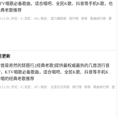
TV唱歌必备歌曲，适合唱吧、全民K歌、抖音等手机K歌，也
经典老歌推荐
:12:38 | 评论：
0
| 浏览：
194
| 相关：
潜力爆款榜
排行榜
榜单
歌曲排行榜
雾
8月更新
首是奇然的琵琶行,[经典老歌]提供最权威最热的几首流行音
，KTV唱歌必备歌曲，适合唱吧、全民K歌、抖音等手机K
演唱的经典老歌推荐
:12:29 | 评论：
0
| 浏览：
197
| 相关：
云音乐古风榜
排行榜
榜单
歌曲排行榜
琵