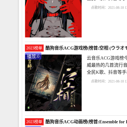
点歌时间：2021-08-18 13
曲排行榜
EYE
kanaria
酷狗音乐ACG游戏榜(榜首:空相 (ウラオモテ
2023榜单
播放:0
云音乐ACG游戏榜今
威最热的几首流行音
全民K歌、抖音等手
点歌时间：2021-08-18 13
榜
空相 (ウラオモテ)
酷狗音乐ACG动画榜(榜首:Ensemble for Po
2023榜单