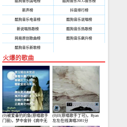
酷狗音乐国电榜
酷狗音乐ACG音乐榜
新声榜
抖音排行榜
酷狗音乐电音榜
酷狗音乐说唱榜
新说唱热歌榜
酷狗音乐热歌榜
网易原创歌曲榜
酷狗音乐飙升榜
酷狗音乐新歌榜
火爆的歌曲
(0)被爱垂钓的鱼(原唱歌手
(0)If(原唱歌手丁可)，Ryan
门丽)，梦中金铃《病中无
左左在线演唱2081分
法回复大家》在线演唱