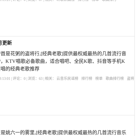
ROI
8月更新
首是花粥的盗将行,[经典老歌]提供最权威最热的几首流行音
，KTV唱歌必备歌曲，适合唱吧、全民K歌、抖音等手机K
演唱的经典老歌推荐
:13:01 | 评论：
0
| 浏览：
63
| 相关：
云音乐民谣榜
排行榜
榜单
歌曲排行榜
盗将
是姚六一的雾里,[经典老歌]提供最权威最热的几首流行音乐