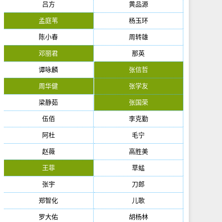
吕方
黄品源
孟庭苇
杨玉环
陈小春
周转雄
邓丽君
那英
谭咏麟
张信哲
周华健
张学友
梁静茹
张国荣
伍佰
李克勤
阿杜
毛宁
赵薇
高胜美
王菲
草蜢
张宇
刀郎
郑智化
儿歌
罗大佑
胡杨林