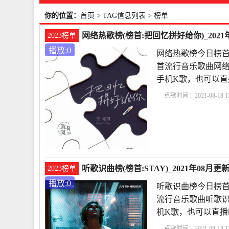
你的位置：
首页
> TAG信息列表 > 榜单
网络热歌榜(榜首:把回忆拼好给你)_2021
2023榜单
播放:0
网络热歌榜今日榜首
首流行音乐歌曲网络
手机K歌，也可以
点歌时间：2021-08-18 13
拼好给你
王贰浪
听歌识曲榜(榜首:STAY)_2021年08月更
2023榜单
播放:0
听歌识曲榜今日榜首是T
流行音乐歌曲听歌识
机K歌，也可以直
点歌时间：2021-08-18 13