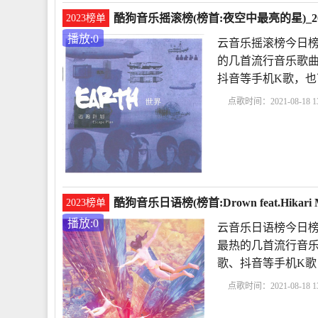
酷狗音乐摇滚榜(榜首:夜空中最亮的星)_20
2023榜单
播放:0
云音乐摇滚榜今日榜
的几首流行音乐歌曲
抖音等手机K歌，
点歌时间：2021-08-18 13
中最亮的星
逃跑计划
酷狗音乐日语榜(榜首:Drown feat.Hikari M
2023榜单
播放:0
云音乐日语榜今日榜首是Ka
最热的几首流行音乐
歌、抖音等手机K
点歌时间：2021-08-18 13
榜
Drown feat.Hikari Mi