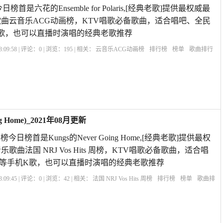
首是六花的Ensemble for Polaris,[经典老歌]提供最权威最
曲云音乐ACG动画榜，KTV唱歌必备歌曲，适合唱吧、全民
歌，也可以直播时演唱的经典老歌推荐
:09:58 | 评论：
0
| 浏览：
195
| 相关：
云音乐ACG动画榜
排行榜
榜单
歌曲排行
六花
ng Home)_2021年08月更新
s 周榜今日榜首是Kungs的Never Going Home,[经典老歌]提供最权
曲法国 NRJ Vos Hits 周榜，KTV唱歌必备歌曲，适合唱
等手机K歌，也可以直播时演唱的经典老歌推荐
:09:45 | 评论：
0
| 浏览：
42
| 相关：
法国 NRJ Vos Hits 周榜
排行榜
榜单
歌曲排
e
Kungs