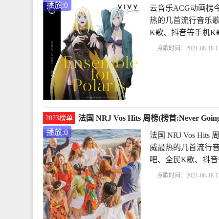
播放:0
云音乐ACG动画榜今日榜
热的几首流行音乐歌
K歌、抖音等手机K
点歌时间：2021-08-18 13
榜
Ensemble for Polaris
法国 NRJ Vos Hits 周榜(榜首:Never Goi
2023榜单
播放:0
法国 NRJ Vos Hit
威最热的几首流行音乐歌
吧、全民K歌、抖音
点歌时间：2021-08-18 13
行榜
Never Going Hom