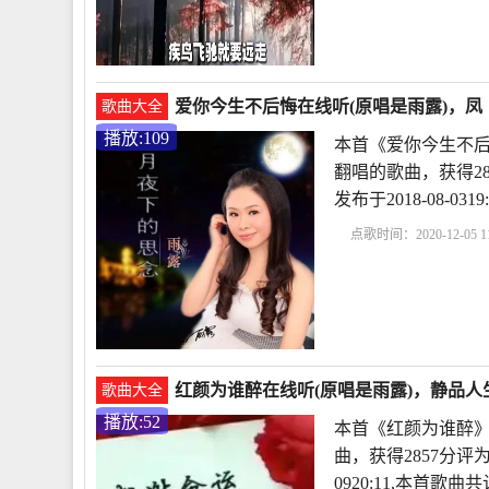
爱你今生不后悔在线听(原唱是雨露)，凤（
歌曲大全
播放:109
本首《爱你今生不后
翻唱的歌曲，获得2
发布于2018-08-
点歌时间：2020-12-05 11
红颜为谁醉在线听(原唱是雨露)，静品人生
歌曲大全
播放:52
本首《红颜为谁醉》
曲，获得2857分评
0920:11,本首