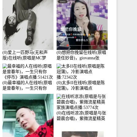
3586分
(0)爱上一匹野马(无和声
(0)想把你挽留在线听(原唱
版)在线听(原唱是MC梦
是任妙音)，giovanna张
柯)，冰鑫Asce演唱点
【任96】演唱点播:60173次
播:178815次
(0)最幸福的人在线听(原唱
(0)太多II在线听(原唱是陈
是曾春年)，一生只有你
冠蒲)，冷影演唱点
《停币》演唱点播:51421次
播:72342次
(0)在线听凉凉(原唱是与张
碧晨合唱)，紫微流星精英
家族演唱点播:53774次