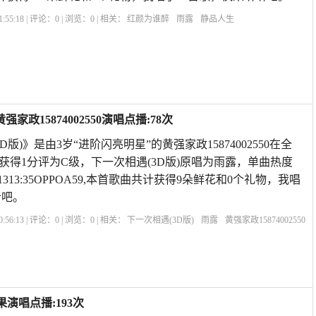
:55:18 | 评论：
0
| 浏览：
0
| 相关：
红颜为谁醉
雨露
静品人生
家政15874002550演唱点播:78次
版)》是由3岁“进阶闪亮明星”的黄强家政15874002550在全
获得1分评为C级，下一次相遇(3D版)原唱为雨露，单曲热度
2-1313:35OPPOA59,本首歌曲共计获得9朵鲜花和0个礼物，我唱
听吧。
:56:13 | 评论：
0
| 浏览：
0
| 相关：
下一次相遇(3D版)
雨露
黄强家政15874002550
演唱点播:193次