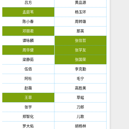
吕方
黄品源
孟庭苇
杨玉环
陈小春
周转雄
邓丽君
那英
谭咏麟
张信哲
周华健
张学友
梁静茹
张国荣
伍佰
李克勤
阿杜
毛宁
赵薇
高胜美
王菲
草蜢
张宇
刀郎
郑智化
儿歌
罗大佑
胡杨林