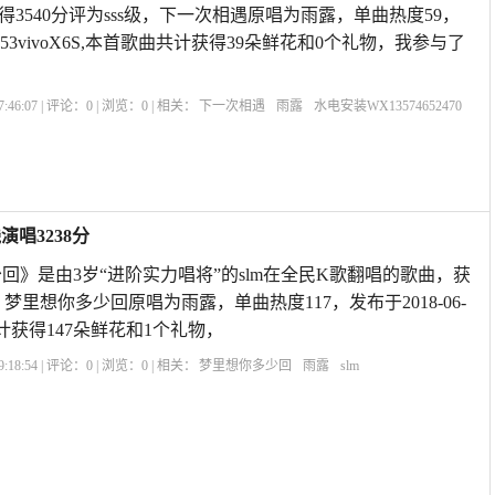
3540分评为sss级，下一次相遇原唱为雨露，单曲热度59，
120:53vivoX6S,本首歌曲共计获得39朵鲜花和0个礼物，我参与了
:46:07 | 评论：
0
| 浏览：
0
| 相关：
下一次相遇
雨露
水电安装WX13574652470
演唱3238分
回》是由3岁“进阶实力唱将”的slm在全民K歌翻唱的歌曲，获
级，梦里想你多少回原唱为雨露，单曲热度117，发布于2018-06-
曲共计获得147朵鲜花和1个礼物，
:18:54 | 评论：
0
| 浏览：
0
| 相关：
梦里想你多少回
雨露
slm