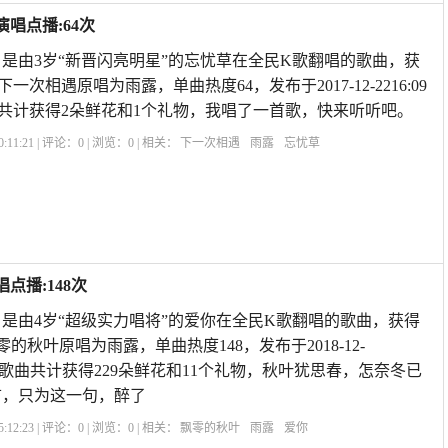
唱点播:64次
是由3岁“新晋闪亮明星”的忘忧草在全民K歌翻唱的歌曲，获
下一次相遇原唱为雨露，单曲热度64，发布于2017-12-2216:09
首歌曲共计获得2朵鲜花和1个礼物，我唱了一首歌，快来听听吧。
:11:21 | 评论：
0
| 浏览：
0
| 相关：
下一次相遇
雨露
忘忧草
点播:148次
是由4岁“超级实力唱将”的爱你在全民K歌翻唱的歌曲，获得
零的秋叶原唱为雨露，单曲热度148，发布于2018-12-
ne7,本首歌曲共计获得229朵鲜花和11个礼物，秋叶犹思春，怎奈冬已
首，只为这一句，醉了
:12:23 | 评论：
0
| 浏览：
0
| 相关：
飘零的秋叶
雨露
爱你