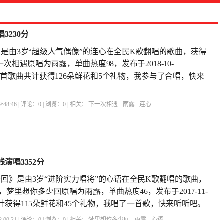
3230分
是由3岁“超级人气偶像”的连心在全民K歌翻唱的歌曲，获得
一次相遇原唱为雨露，单曲热度98，发布于2018-10-
A37,本首歌曲共计获得126朵鲜花和5个礼物，我参与了合唱，快来
:48:46 | 评论：
0
| 浏览：
0
| 相关：
下一次相遇
雨露
连心
演唱3352分
回》是由3岁“进阶实力唱将”的心语在全民K歌翻唱的歌曲，
级，梦里想你多少回原唱为雨露，单曲热度46，发布于2017-11-
歌曲共计获得115朵鲜花和45个礼物，我唱了一首歌，快来听听吧。
:00:31 | 评论：
0
| 浏览：
0
| 相关：
梦里想你多少回
雨露
心语