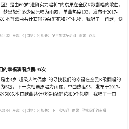
回》是由60岁“进阶实力唱将”的袁果在全民K歌翻唱的歌曲，
级，梦里想你多少回原唱为雨露，单曲热度193，发布于2017-
荣耀畅玩6X,本首歌曲共计获得79朵鲜花和7个礼物，我唱了一首歌，快
:14:32 | 评论：
0
| 浏览：
0
| 相关：
梦里想你多少回
雨露
袁果
们的幸福演唱点播:95次
是由3岁“超级人气偶像”的寻找我们的幸福在全民K歌翻唱的
评为S级，下一次相遇原唱为雨露，单曲热度95，发布于2017-
IONEEGN5005,本首歌曲共计获得4朵鲜花和0个礼物，我唱了一首
:31:04 | 评论：
0
| 浏览：
0
| 相关：
下一次相遇
雨露
寻找我们的幸福