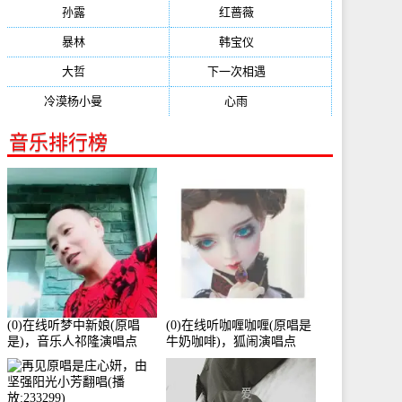
孙露
(321)
红蔷薇
(311)
暴林
(304)
韩宝仪
(274)
大哲
(247)
下一次相遇
(245)
冷漠杨小曼
(240)
心雨
(232)
音乐排行榜
(0)在线听梦中新娘(原唱
(0)在线听咖喱咖喱(原唱是
是)，音乐人祁隆演唱点
牛奶咖啡)，狐闹演唱点
播:2713192次
播:287579次