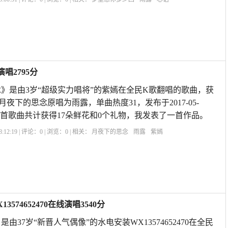
唱2795分
》是由3岁“超级实力唱将”的紫嫣在全民K歌翻唱的歌曲，获
，月夜下的思念原唱为雨露，单曲热度31，发布于2017-05-
A57,本首歌曲共计获得17朵鲜花和0个礼物，我发表了一首作品。
:12:19 | 评论：
0
| 浏览：
0
| 相关：
月夜下的思念
雨露
紫嫣
74652470在线演唱3540分
由37岁“新晋人气偶像”的水电安装WX13574652470在全民