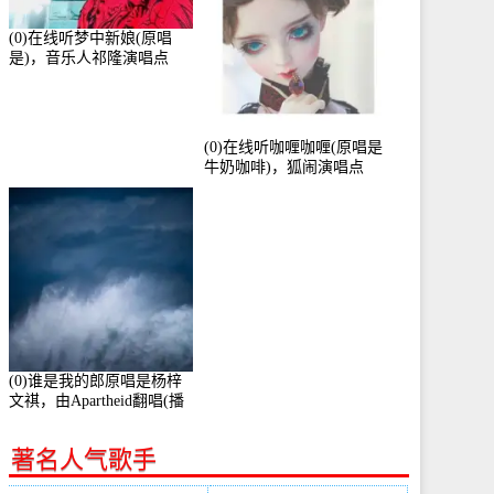
(0)在线听梦中新娘(原唱
是)，音乐人祁隆演唱点
播:2713192次
(0)在线听咖喱咖喱(原唱是
牛奶咖啡)，狐闹演唱点
播:287579次
(0)谁是我的郎原唱是杨梓
文祺，由Apartheid翻唱(播
放:94178)
著名人气歌手