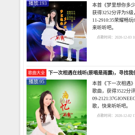
播放:193
本首《梦里想你多少
获得3252分评为S
11-2910:35
来听听吧。
点歌时间：2020-12-03 18
下一次相遇在线听(原唱是雨露)，寻找我
歌曲大全
播放:95
本首《下一次相遇》
歌曲，获得3522分
09-2121:37G
歌，快来听听吧。
点歌时间：2020-12-02 17