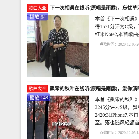
下一次相遇在线听(原唱是雨露)，忘忧草演
歌曲大全
播放:64
本首《下一次相遇》
得1571分评为C级，
红米Note2,本
点歌时间：2020-12-05 20
飘零的秋叶在线听(原唱是雨露)，爱你演唱
歌曲大全
播放:148
本首《飘零的秋叶》
3245分评为S级，飘
2420:31iPho
至。落也随风轻颔
点歌时间：2020-12-05 15