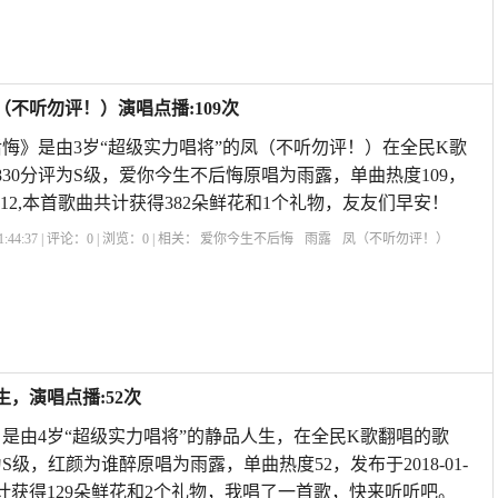
不听勿评！）演唱点播:109次
悔》是由3岁“超级实力唱将”的凤（不听勿评！）在全民K歌
830分评为S级，爱你今生不后悔原唱为雨露，单曲热度109，
0319:12,本首歌曲共计获得382朵鲜花和1个礼物，友友们早安！
:44:37 | 评论：
0
| 浏览：
0
| 相关：
爱你今生不后悔
雨露
凤（不听勿评！）
，演唱点播:52次
是由4岁“超级实力唱将”的静品人生，在全民K歌翻唱的歌
为S级，红颜为谁醉原唱为雨露，单曲热度52，发布于2018-01-
歌曲共计获得129朵鲜花和2个礼物，我唱了一首歌，快来听听吧。