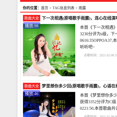
你的位置：
首页
> TAG信息列表 > 雨露
下一次相遇(原唱歌手雨露)，连心在线演唱
歌曲大全
播放:98
本首《下一次相遇》
3230分评为s级，下
0616:35OPPO
听听吧~
点歌时间：2021-02-08 19
梦里想你多少回(原唱歌手雨露)，心语在线
歌曲大全
播放:46
本首《梦里想你多少
获得3352分评为C
0221:50,本首
点歌时间：2021-02-08 08