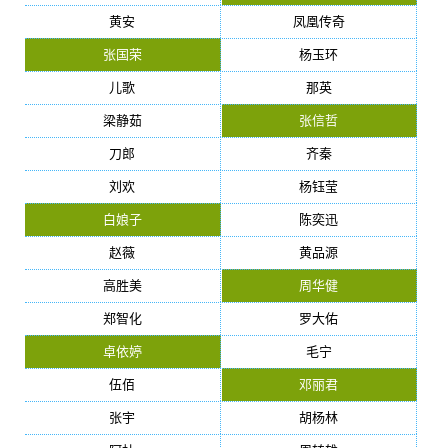
黄安
凤凰传奇
张国荣
杨玉环
儿歌
那英
梁静茹
张信哲
刀郎
齐秦
刘欢
杨钰莹
白娘子
陈奕迅
赵薇
黄品源
高胜美
周华健
郑智化
罗大佑
卓依婷
毛宁
伍佰
邓丽君
张宇
胡杨林