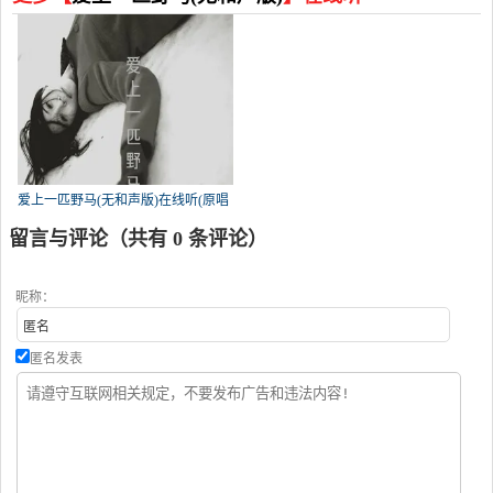
爱上一匹野马(无和声版)在线听(原唱
是MC梦柯)，冰鑫Asce演唱点
留言与评论（共有
0
条评论）
播:178815次
昵称：
匿名发表