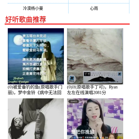
冷漠杨小曼
(240)
心雨
(232)
好听歌曲推荐
(0)被爱垂钓的鱼(原唱歌手门
(0)If(原唱歌手丁可)，Ryan
丽)，梦中金铃《病中无法回
左左在线演唱2081分
复大家》在线演唱3586分