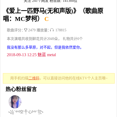
关注 241个网友
粉丝数: 141384位
《爱上一匹野马(无和声版)》（歌曲原
唱：MC梦柯）
C
歌曲评分：
2479 播放量：
178815
本次演唱共收到鲜花共计2049朵， 礼物共计0个
我没有那么多草原，对不起，但是我依然爱你。
2018-09-13 12:25 魅蓝 metal
用手机扫描
二维码
，可以直接访问他的在线KTV个人主页噢~
热心粉丝留言
꧁༺空༒心༻꧂