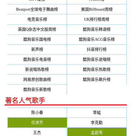
Beatport全球电子舞曲榜
美国Billboard周榜
电竞音乐榜
UK排行榜周榜
英国Q杂志中文版周榜
酷狗音乐韩语榜
酷狗音乐国电榜
酷狗音乐ACG音乐榜
新声榜
抖音排行榜
酷狗音乐电音榜
酷狗音乐说唱榜
新说唱热歌榜
酷狗音乐热歌榜
网易原创歌曲榜
酷狗音乐飙升榜
酷狗音乐新歌榜
著名人气歌手
陈小春
草蜢
任贤齐
李克勤
王杰
孟庭苇