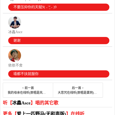
不要压抑你的天赋9( ˶˙º̬˙˶ )9
冰鑫Asce
谢谢
依依不舍
墙都不扶就服你
< 前一首
后一首 >
我的母亲在线听(原唱是风语)，gxs塞北寒演唱点播:546次
大悲咒在线听(原唱是龚玥)，波涛水  中鱼演唱点播:66次
听【
冰鑫Asce
】唱的其它歌
更多【
爱上一匹野马(无和声版)
】在线听