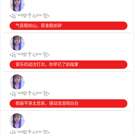
꧁༺空༒心༻꧂
气息稳如山，音准稳如钟
꧁༺空༒心༻꧂
音乐的动次打次，你早已了如指掌
꧁༺空༒心༻꧂
假装不哭太悲哀，感动流泪坦白白
꧁༺空༒心༻꧂