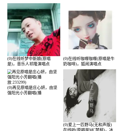
(0)在线听梦中新娘(原唱
(0)在线听咖喱咖喱(原唱是牛
是)，音乐人祁隆演唱点
奶咖啡)，狐闹演唱点
播:2713192次
播:287579次
(0)再见原唱是庄心妍，由坚
强阳光小芳翻唱(播
放:233299)
(0)爱上一匹野马(无和声版)
在线听(原唱是MC梦柯)，冰