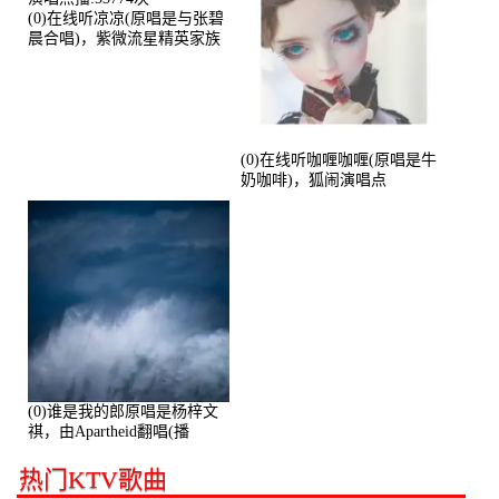
(0)在线听凉凉(原唱是与张碧
晨合唱)，紫微流星精英家族
演唱点播:53774次
(0)在线听咖喱咖喱(原唱是牛
奶咖啡)，狐闹演唱点
播:287579次
(0)谁是我的郎原唱是杨梓文
祺，由Apartheid翻唱(播
放:94178)
热门KTV歌曲