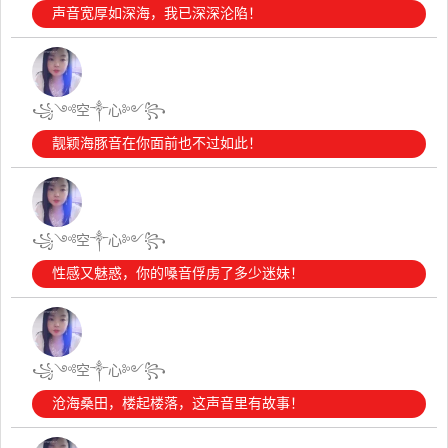
声音宽厚如深海，我已深深沦陷！
꧁༺空༒心༻꧂
靓颖海豚音在你面前也不过如此！
꧁༺空༒心༻꧂
性感又魅惑，你的嗓音俘虏了多少迷妹！
꧁༺空༒心༻꧂
沧海桑田，楼起楼落，这声音里有故事！