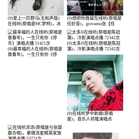
(0)爱上一匹野马(无和声版)
(0)想把你挽留在线听(原唱是
在线听(原唱是MC梦柯)，冰
任妙音)，giovanna张【任
鑫Asce演唱点播:178815次
96】演唱点播:60173次
(0)太多II在线听(原唱是陈冠
(0)最幸福的人在线听(原唱是
蒲)，冷影演唱点播:72342次
曾春年)，一生只有你《停
币》演唱点播:51421次
(0)在线听梦中新娘(原唱
是)，音乐人祁隆演唱点
播:2713192次