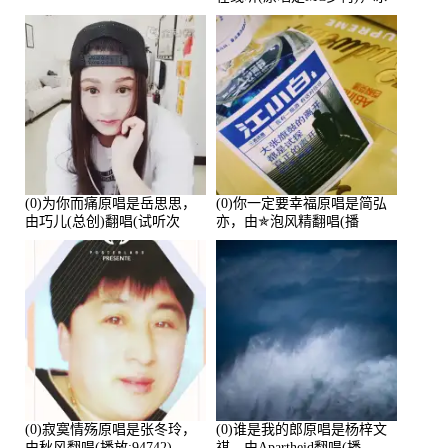
鑫Asce演唱点播:178815次
(0)为你而痛原唱是岳思思，
(0)你一定要幸福原唱是简弘
由巧儿(总创)翻唱(试听次
亦，由✯泡风精翻唱(播
数:108697)
放:102381)
(0)寂寞情殇原唱是张冬玲，
(0)谁是我的郎原唱是杨梓文
由秋风翻唱(播放:94742)
祺，由Apartheid翻唱(播