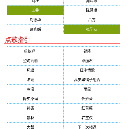
阿杜
周转雄
王菲
陈慧琳
刘德华
吕方
谭咏麟
张学友
点歌指引
卓依婷
(1378)
祁隆
(647)
望海高歌
(601)
邓丽君
(555)
风语
(543)
红尘情歌
(472)
陈瑞
(459)
高安黑鸭子组合
(388)
冷漠
(355)
雨露
(350)
降央卓玛
(347)
任妙音
(321)
孙露
(321)
红蔷薇
(311)
暴林
(304)
韩宝仪
(274)
大哲
(247)
下一次相遇
(245)