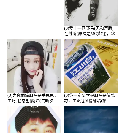
放:233299)
(0)爱上一匹野马(无和声版)
在线听(原唱是MC梦柯)，冰
鑫Asce演唱点播:178815次
(0)为你而痛原唱是岳思思，
(0)你一定要幸福原唱是简弘
由巧儿(总创)翻唱(试听次
亦，由✯泡风精翻唱(播
数:108697)
放:102381)