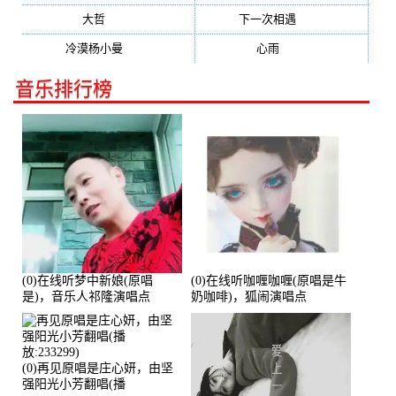
大哲
(247)
下一次相遇
(245)
冷漠杨小曼
(240)
心雨
(232)
音乐排行榜
(0)在线听梦中新娘(原唱
(0)在线听咖喱咖喱(原唱是牛
是)，音乐人祁隆演唱点
奶咖啡)，狐闹演唱点
播:2713192次
播:287579次
(0)再见原唱是庄心妍，由坚
强阳光小芳翻唱(播