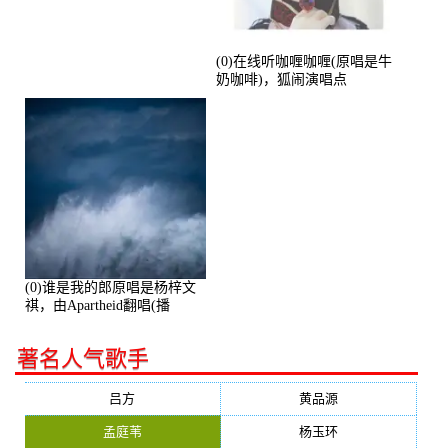
(0)在线听咖喱咖喱(原唱是牛
奶咖啡)，狐闹演唱点
播:287579次
(0)谁是我的郎原唱是杨梓文
祺，由Apartheid翻唱(播
放:94178)
著名人气歌手
吕方
黄品源
孟庭苇
杨玉环