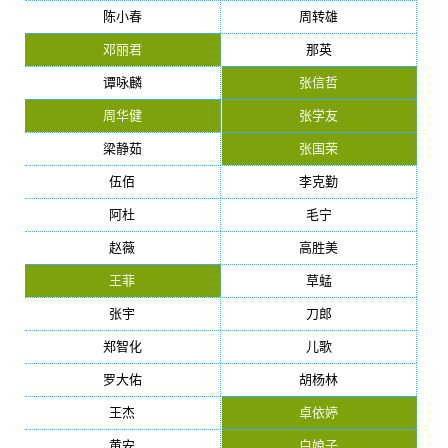
陈小春
周转雄
邓丽君
那英
谭咏麟
张信哲
周华健
张学友
梁静茹
张国荣
伍佰
李克勤
阿杜
毛宁
赵薇
高胜美
王菲
草蜢
张宇
刀郎
郑智化
儿歌
罗大佑
胡杨林
王杰
卓依婷
黄安
白娘子