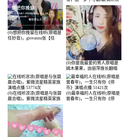
数:57240)
(0)想把你挽留在线听(原唱是
任妙音)，giovanna张【任
96】演唱点播:60173次
(0)你是我最爱的男人原唱是
嫣木果果，由丽萍族长翻唱
(播放:56258)
(0)在线听凉凉(原唱是与张碧
(0)最幸福的人在线听(原唱是
晨合唱)，紫微流星精英家族
曾春年)，一生只有你《停
演唱点播:53774次
币》演唱点播:51421次