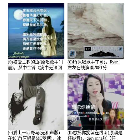
(0)被爱垂钓的鱼(原唱歌手门
(0)If(原唱歌手丁可)，Ryan
丽)，梦中金铃《病中无法回
左左在线演唱2081分
复大家》在线演唱3586分
(0)爱上一匹野马(无和声版)
(0)想把你挽留在线听(原唱是
在线听(原唱是MC梦柯)，冰
任妙音)，giovanna张【任