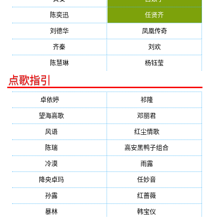
陈奕迅
任贤齐
刘德华
凤凰传奇
齐秦
刘欢
陈慧琳
杨钰莹
点歌指引
卓依婷
(1378)
祁隆
(647)
望海高歌
(601)
邓丽君
(555)
风语
(543)
红尘情歌
(472)
陈瑞
(459)
高安黑鸭子组合
(388)
冷漠
(355)
雨露
(350)
降央卓玛
(347)
任妙音
(321)
孙露
(321)
红蔷薇
(311)
暴林
(304)
韩宝仪
(274)