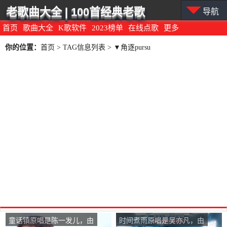
老歌曲大全 | 100首经典老歌
导航
首页
歌曲大全
K歌软件
2023榜单
在线点歌
更多
你的位置：
首页
> TAG信息列表 > ▼角逐pursu
童话镇原唱是陈一发儿，由
时间煮雨原唱是吴亦凡，由