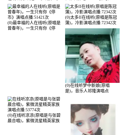
鑫Asce演唱点播:178815次
96】演唱点播:60173次
(0)太多II在线听(原唱是陈冠
(0)最幸福的人在线听(原唱是
蒲)，冷影演唱点播:72342次
曾春年)，一生只有你《停
币》演唱点播:51421次
(0)在线听梦中新娘(原唱
是)，音乐人祁隆演唱点
播:2713192次
(0)在线听凉凉(原唱是与张碧
晨合唱)，紫微流星精英家族
演唱点播:53774次