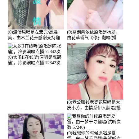
(0)渡情原唱是左宏元/高胜
(0)离别两依依原唱是杭娇，
美，由木兰花开感谢支持翻
由花草香气《停》翻唱(播
唱(播放:82339)
放:81215)
(0)太多II在线听(原唱是陈冠
蒲)，冷影演唱点播:72342次
(0)老公赚钱老婆花原唱是大
庆小芳，由情系伊人翻唱(播
放:72036)
(0)我想你的时候原唱是夏
雪，由一梦千寻翻唱(试听次