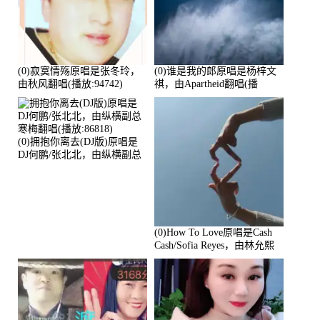
(0)寂寞情殇原唱是张冬玲，
(0)谁是我的郎原唱是杨梓文
由秋风翻唱(播放:94742)
祺，由Apartheid翻唱(播
放:94178)
(0)拥抱你离去(DJ版)原唱是
DJ何鹏/张北北，由纵横副总
寒梅翻唱(播放:86818)
(0)How To Love原唱是Cash
Cash/Sofia Reyes，由林允熙
翻唱(播放:84447)