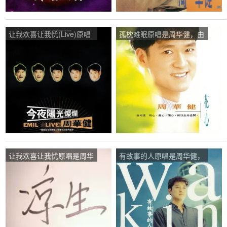
让我欢喜让我忧(Live)原唱
孤枕难眠原唱是周华健，由
是周华健，由lady゛小爷╰
听雨翻唱(播放:64)
宠你翻唱(播放:33)
让我欢喜让我忧原唱是周华
有故事的人原唱是周华健，
健，由a凉～～生翻唱(播
由肩书翻唱(播放:371)
放:77)