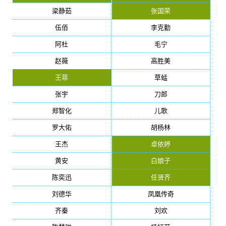
梁静茹
张国荣
伍佰
李克勤
阿杜
毛宁
赵薇
高胜美
王菲
草蜢
张宇
刀郎
郑智化
儿歌
罗大佑
胡杨林
王杰
卓依婷
黄安
白娘子
陈奕迅
任贤齐
刘德华
凤凰传奇
齐秦
刘欢