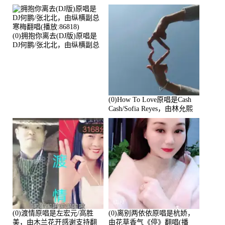
放:94178)
(0)拥抱你离去(DJ版)原唱是
DJ何鹏/张北北，由纵横副总
寒梅翻唱(播放:86818)
(0)How To Love原唱是Cash
Cash/Sofia Reyes，由林允熙
翻唱(播放:84447)
(0)渡情原唱是左宏元/高胜
(0)离别两依依原唱是杭娇，
美，由木兰花开感谢支持翻
由花草香气《停》翻唱(播