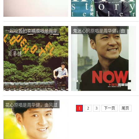
一起吃苦的幸福原唱是周华
鬼迷心窍原唱是周华健，由
健，由蕙质兰心翻唱(播
爱我你不配翻唱(播放:53)
放:34)
花心原唱是周华健，由风过
1
2
3
下一页
尾页
泪无痕翻唱(播放:80)