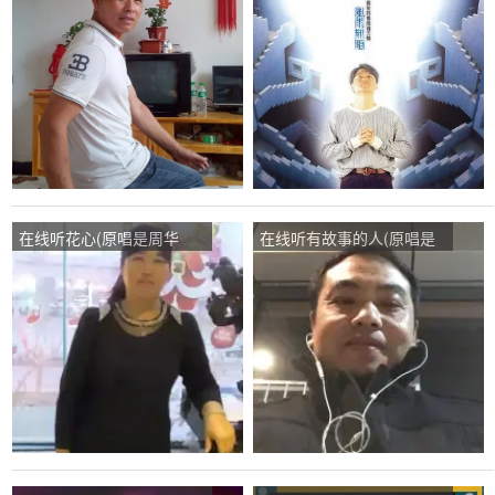
健)，健康快乐演唱点播:70
华健)，匿名演唱点播:87次
次
在线听花心(原唱是周华
在线听有故事的人(原唱是
健)，雪演唱点播:23次
周华健)，好人福林演唱点
播:22次