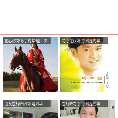
花心(原唱歌手周华健)，天
花心在线听(原唱是周华
生傲骨，怎能屈服导师在线
健)，平凡之人演唱点播:66
演唱3961分
次
朋友在线听(原唱是周华
在线听花心(原唱是周华
健)，拼搏演唱点播:131次
健)，歌声知音演唱点播:31
次