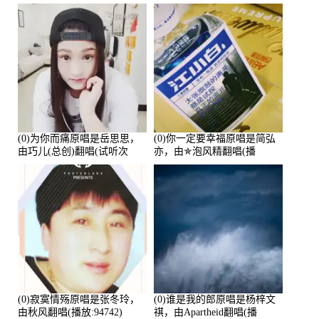
鑫Asce演唱点播:178815次
(0)为你而痛原唱是岳思思，
(0)你一定要幸福原唱是简弘
由巧儿(总创)翻唱(试听次
亦，由✯泡风精翻唱(播
数:108697)
放:102381)
(0)寂寞情殇原唱是张冬玲，
(0)谁是我的郎原唱是杨梓文
由秋风翻唱(播放:94742)
祺，由Apartheid翻唱(播