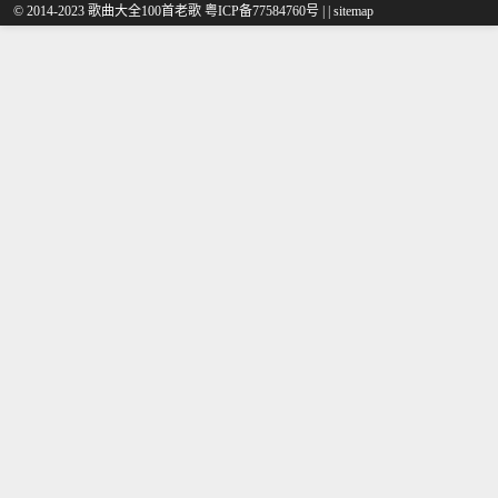
© 2014-2023 歌曲大全100首老歌
粤ICP备77584760号
|
|
sitemap