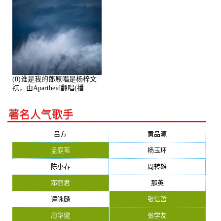
(0)谁是我的郎原唱是杨梓文
祺，由Apartheid翻唱(播
放:94178)
著名人气歌手
吕方
黄品源
孟庭苇
杨玉环
陈小春
周转雄
邓丽君
那英
谭咏麟
张信哲
周华健
张学友