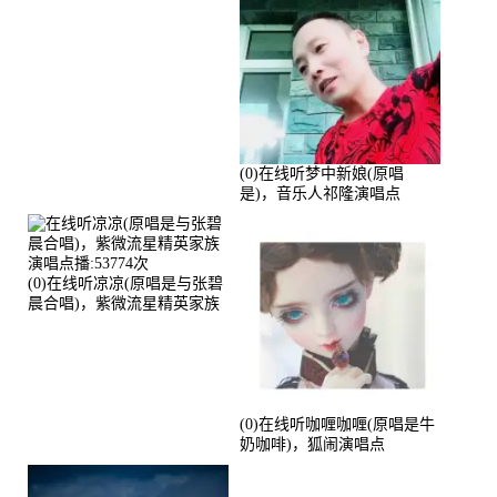
(0)在线听梦中新娘(原唱
是)，音乐人祁隆演唱点
播:2713192次
(0)在线听凉凉(原唱是与张碧
晨合唱)，紫微流星精英家族
演唱点播:53774次
(0)在线听咖喱咖喱(原唱是牛
奶咖啡)，狐闹演唱点
播:287579次