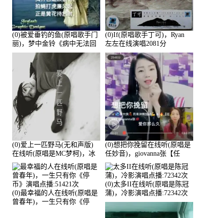
(0)被爱垂钓的鱼(原唱歌手门
(0)If(原唱歌手丁可)，Ryan
丽)，梦中金铃《病中无法回
左左在线演唱2081分
复大家》在线演唱3586分
(0)爱上一匹野马(无和声版)
(0)想把你挽留在线听(原唱是
在线听(原唱是MC梦柯)，冰
任妙音)，giovanna张【任
鑫Asce演唱点播:178815次
96】演唱点播:60173次
(0)太多II在线听(原唱是陈冠
(0)最幸福的人在线听(原唱是
蒲)，冷影演唱点播:72342次
曾春年)，一生只有你《停
币》演唱点播:51421次