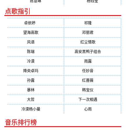
陈慧琳
杨钰莹
点歌指引
卓依婷
(1378)
祁隆
(647)
望海高歌
(601)
邓丽君
(555)
风语
(543)
红尘情歌
(472)
陈瑞
(459)
高安黑鸭子组合
(388)
冷漠
(355)
雨露
(350)
降央卓玛
(347)
任妙音
(321)
孙露
(321)
红蔷薇
(311)
暴林
(304)
韩宝仪
(274)
大哲
(247)
下一次相遇
(245)
冷漠杨小曼
(240)
心雨
(232)
音乐排行榜