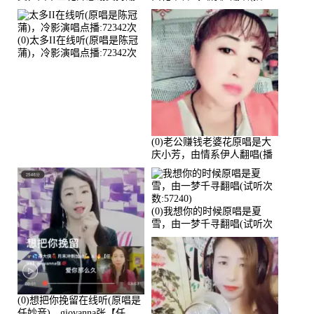
唱(播放:82339)
放:81215)
(0)太多II在线听(原唱是陈冠
蒲)，冷影演唱点播:72342次
(0)老公赚钱老婆花原唱是大
庆小芳，由情系伊人翻唱(播
放:72036)
(0)我想你的时候原唱是夏
雪，由一梦千寻翻唱(试听次
数:57240)
(0)想把你挽留在线听(原唱是
任妙音)，giovanna张【任