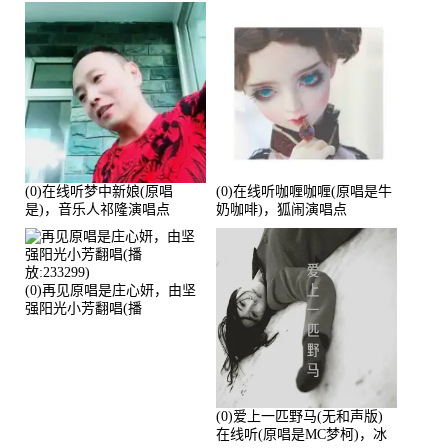
(0)在线听梦中新娘(原唱
(0)在线听咖喱咖喱(原唱是牛
是)，音乐人祁隆演唱点
奶咖啡)，狐闹演唱点
播:2713192次
播:287579次
(0)再见原唱是庄心妍，由坚
强阳光小芳翻唱(播
放:233299)
(0)爱上一匹野马(无和声版)
在线听(原唱是MC梦柯)，冰