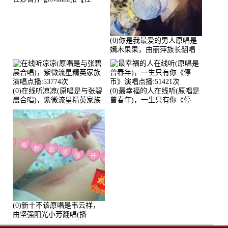
96】演唱点播:60173次
(0)你是我最爱的男人原唱是
嫣木果果，由丽萍族长翻唱
(播放:56258)
(0)在线听凉凉(原唱是与张碧
(0)最幸福的人在线听(原唱是
晨合唱)，紫微流星精英家族
曾春年)，一生只有你《停
演唱点播:53774次
币》演唱点播:51421次
(0)新十不该原唱是韦云祥，
由坚强阳光小芳翻唱(播
放:49861)