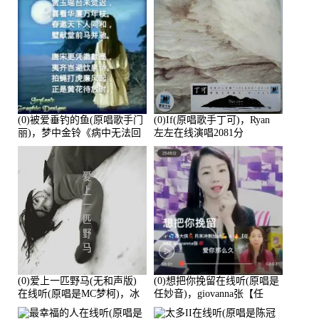
(0)被爱垂钓的鱼(原唱歌手门
(0)If(原唱歌手丁可)，Ryan
丽)，梦中金铃《病中无法回
左左在线演唱2081分
复大家》在线演唱3586分
(0)爱上一匹野马(无和声版)
(0)想把你挽留在线听(原唱是
在线听(原唱是MC梦柯)，冰
任妙音)，giovanna张【任
鑫Asce演唱点播:178815次
96】演唱点播:60173次