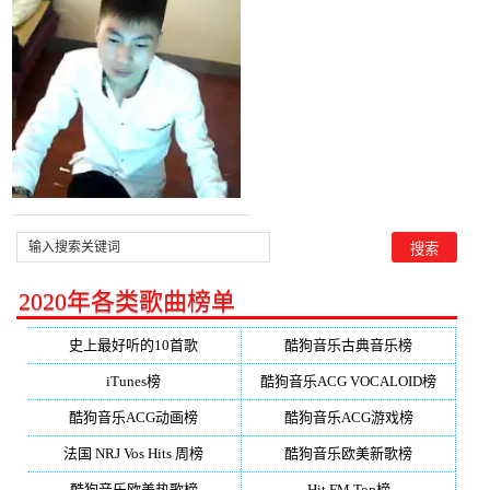
南宫嘉骏/姜玉阳)，宇╯轩
寶贝演唱点播:27次
2020年各类歌曲榜单
史上最好听的10首歌
酷狗音乐古典音乐榜
iTunes榜
酷狗音乐ACG VOCALOID榜
酷狗音乐ACG动画榜
酷狗音乐ACG游戏榜
法国 NRJ Vos Hits 周榜
酷狗音乐欧美新歌榜
酷狗音乐欧美热歌榜
Hit FM Top榜