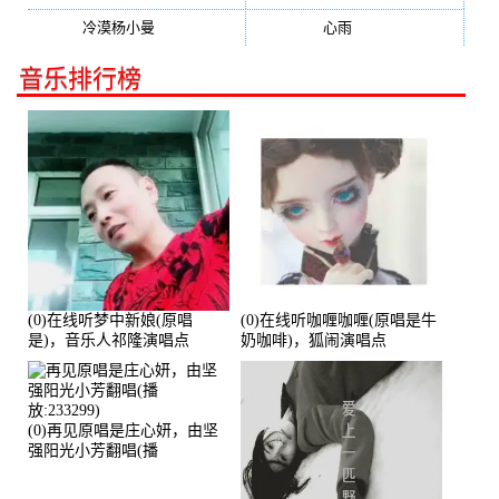
冷漠杨小曼
(240)
心雨
(232)
音乐排行榜
(0)在线听梦中新娘(原唱
(0)在线听咖喱咖喱(原唱是牛
是)，音乐人祁隆演唱点
奶咖啡)，狐闹演唱点
播:2713192次
播:287579次
(0)再见原唱是庄心妍，由坚
强阳光小芳翻唱(播
放:233299)