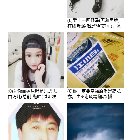
(0)爱上一匹野马(无和声版)
在线听(原唱是MC梦柯)，冰
鑫Asce演唱点播:178815次
(0)为你而痛原唱是岳思思，
(0)你一定要幸福原唱是简弘
由巧儿(总创)翻唱(试听次
亦，由✯泡风精翻唱(播
数:108697)
放:102381)