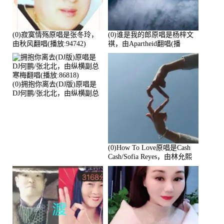
(0)寂寞情殇原唱是张冬玲，
(0)谁是我的郎原唱是杨梓文
由秋风翻唱(播放:94742)
祺，由Apartheid翻唱(播
放:94178)
(0)拥抱你离去(DJ版)原唱是
DJ何鹏/张北北，由纵横副总
寒梅翻唱(播放:86818)
(0)How To Love原唱是Cash
Cash/Sofia Reyes，由林允熙
翻唱(播放:84447)