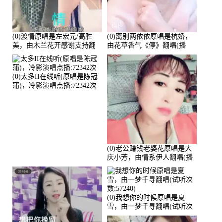
(0)渡情原唱是左宏元/高胜
(0)离别两依依原唱是杭娇，
美，由木兰花开感谢支持翻
由花草香气《停》翻唱(播
唱(播放:82339)
放:81215)
(0)太多II在线听(原唱是陈冠
蒲)，冷影演唱点播:72342次
(0)老公赚钱老婆花原唱是大
庆小芳，由情系伊人翻唱(播
放:72036)
(0)我想你的时候原唱是夏
雪，由一梦千寻翻唱(试听次
数:57240)