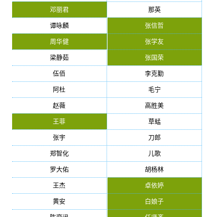
邓丽君
那英
谭咏麟
张信哲
周华健
张学友
梁静茹
张国荣
伍佰
李克勤
阿杜
毛宁
赵薇
高胜美
王菲
草蜢
张宇
刀郎
郑智化
儿歌
罗大佑
胡杨林
王杰
卓依婷
黄安
白娘子