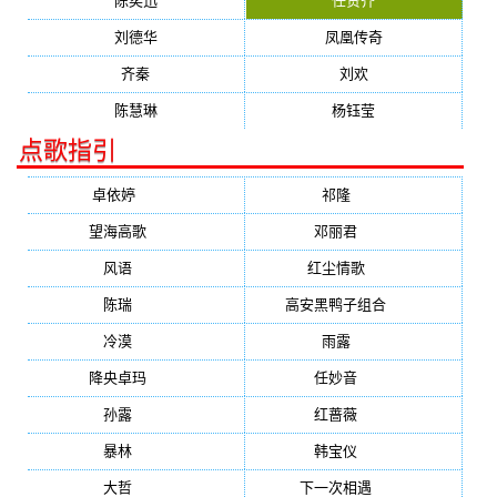
陈奕迅
任贤齐
刘德华
凤凰传奇
齐秦
刘欢
陈慧琳
杨钰莹
点歌指引
卓依婷
(1378)
祁隆
(647)
望海高歌
(601)
邓丽君
(555)
风语
(543)
红尘情歌
(472)
陈瑞
(459)
高安黑鸭子组合
(388)
冷漠
(355)
雨露
(350)
降央卓玛
(347)
任妙音
(321)
孙露
(321)
红蔷薇
(311)
暴林
(304)
韩宝仪
(274)
大哲
(247)
下一次相遇
(245)