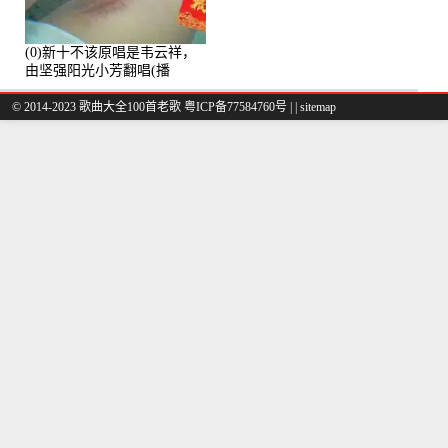
(0)新十不该原唱是韦云祥，
由坚强阳光小芳翻唱(播
放:49861)
© 2014-2023 歌曲大全100首老歌
粤ICP备77584760号
|
|
sitemap