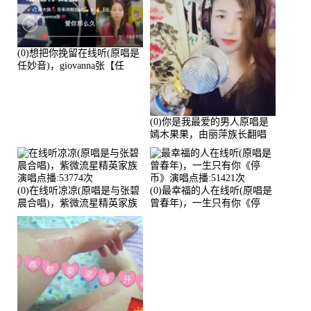
(0)想把你挽留在线听(原唱是
任妙音)，giovanna张【任
96】演唱点播:60173次
(0)你是我最爱的男人原唱是
嫣木果果，由丽萍族长翻唱
(播放:56258)
(0)在线听凉凉(原唱是与张碧
(0)最幸福的人在线听(原唱是
晨合唱)，紫微流星精英家族
曾春年)，一生只有你《停
演唱点播:53774次
币》演唱点播:51421次