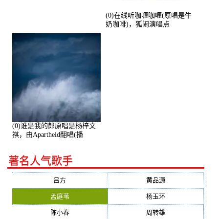
(0)在线听咖喱咖喱(原唱是牛
奶咖啡)，狐闹演唱点
播:287579次
(0)谁是我的郎原唱是杨梓文
祺，由Apartheid翻唱(播
放:94178)
著名人气歌手
吕方
黄品源
孟庭苇
杨玉环
陈小春
周转雄