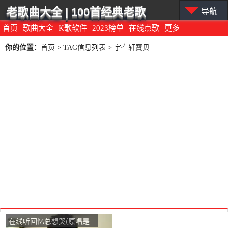
老歌曲大全 | 100首经典老歌
导航
首页
歌曲大全
K歌软件
2023榜单
在线点歌
更多
你的位置：
首页
> TAG信息列表 > 宇╯轩寶贝
在线听回忆总想哭(原唱是