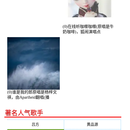
演唱点播:53774次
(0)在线听咖喱咖喱(原唱是牛
奶咖啡)，狐闹演唱点
播:287579次
(0)谁是我的郎原唱是杨梓文
祺，由Apartheid翻唱(播
放:94178)
著名人气歌手
吕方
黄品源