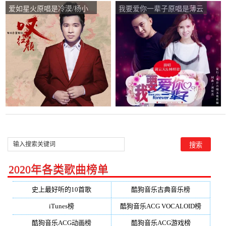
爱如星火原唱是冷漠/杨小
我要爱你一辈子原唱是薄云
曼，由家乐翻唱(播放:17)
天/林梓君，由家乐翻唱(播
放:22)
2020年各类歌曲榜单
史上最好听的10首歌
酷狗音乐古典音乐榜
iTunes榜
酷狗音乐ACG VOCALOID榜
酷狗音乐ACG动画榜
酷狗音乐ACG游戏榜