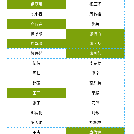
孟庭苇
杨玉环
陈小春
周转雄
邓丽君
那英
谭咏麟
张信哲
周华健
张学友
梁静茹
张国荣
伍佰
李克勤
阿杜
毛宁
赵薇
高胜美
王菲
草蜢
张宇
刀郎
郑智化
儿歌
罗大佑
胡杨林
王杰
卓依婷