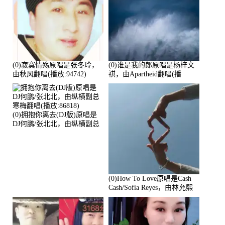
(0)寂寞情殇原唱是张冬玲，
(0)谁是我的郎原唱是杨梓文
由秋风翻唱(播放:94742)
祺，由Apartheid翻唱(播
放:94178)
(0)拥抱你离去(DJ版)原唱是
DJ何鹏/张北北，由纵横副总
寒梅翻唱(播放:86818)
(0)How To Love原唱是Cash
Cash/Sofia Reyes，由林允熙
翻唱(播放:84447)