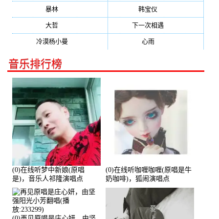
暴林
(304)
韩宝仪
(274)
大哲
(247)
下一次相遇
(245)
冷漠杨小曼
(240)
心雨
(232)
音乐排行榜
(0)在线听梦中新娘(原唱
(0)在线听咖喱咖喱(原唱是牛
是)，音乐人祁隆演唱点
奶咖啡)，狐闹演唱点
播:2713192次
播:287579次
(0)再见原唱是庄心妍，由坚