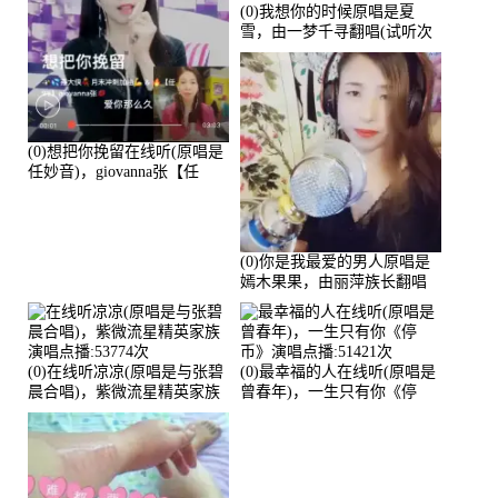
(0)我想你的时候原唱是夏
雪，由一梦千寻翻唱(试听次
数:57240)
(0)想把你挽留在线听(原唱是
任妙音)，giovanna张【任
96】演唱点播:60173次
(0)你是我最爱的男人原唱是
嫣木果果，由丽萍族长翻唱
(播放:56258)
(0)在线听凉凉(原唱是与张碧
(0)最幸福的人在线听(原唱是
晨合唱)，紫微流星精英家族
曾春年)，一生只有你《停
演唱点播:53774次
币》演唱点播:51421次