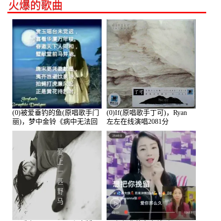
火爆的歌曲
(0)被爱垂钓的鱼(原唱歌手门
(0)If(原唱歌手丁可)，Ryan
丽)，梦中金铃《病中无法回
左左在线演唱2081分
复大家》在线演唱3586分