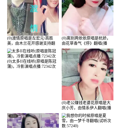
(0)渡情原唱是左宏元/高胜
(0)离别两依依原唱是杭娇，
美，由木兰花开感谢支持翻
由花草香气《停》翻唱(播
唱(播放:82339)
放:81215)
(0)太多II在线听(原唱是陈冠
蒲)，冷影演唱点播:72342次
(0)老公赚钱老婆花原唱是大
庆小芳，由情系伊人翻唱(播
放:72036)