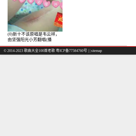
(0)新十不该原唱是韦云祥，
由坚强阳光小芳翻唱(播
放:49861)
© 2014-2023 歌曲大全100首老歌
粤ICP备77584760号
|
|
sitemap