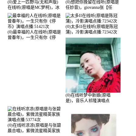
(0)爱上一匹野马(无和声版)
(0)想把你挽留在线听(原唱是
在线听(原唱是MC梦柯)，冰
任妙音)，giovanna张【任
鑫Asce演唱点播:178815次
96】演唱点播:60173次
(0)太多II在线听(原唱是陈冠
(0)最幸福的人在线听(原唱是
蒲)，冷影演唱点播:72342次
曾春年)，一生只有你《停
币》演唱点播:51421次
(0)在线听梦中新娘(原唱
是)，音乐人祁隆演唱点
播:2713192次
(0)在线听凉凉(原唱是与张碧
晨合唱)，紫微流星精英家族