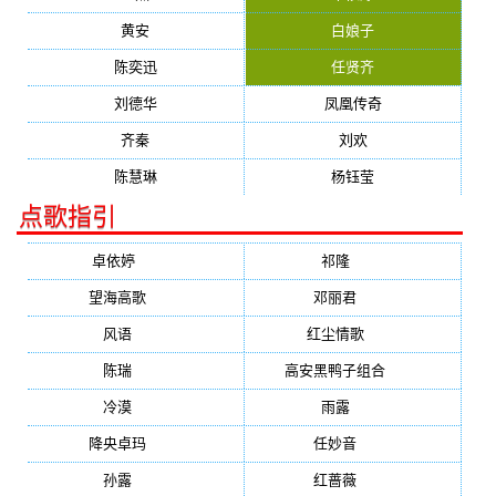
黄安
白娘子
陈奕迅
任贤齐
刘德华
凤凰传奇
齐秦
刘欢
陈慧琳
杨钰莹
点歌指引
卓依婷
(1378)
祁隆
(647)
望海高歌
(601)
邓丽君
(555)
风语
(543)
红尘情歌
(472)
陈瑞
(459)
高安黑鸭子组合
(388)
冷漠
(355)
雨露
(350)
降央卓玛
(347)
任妙音
(321)
孙露
(321)
红蔷薇
(311)