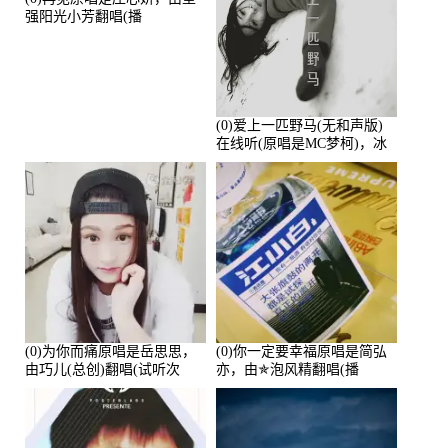
强阳光小芳翻唱(播
放:233299)
(0)爱上一匹野马(无和声版)
在线听(原唱是MC梦柯)，冰
鑫Asce演唱点播:178815次
(0)为你而痛原唱是岳思思，
(0)你一定要幸福原唱是简弘
由巧儿(总创)翻唱(试听次
亦，由✯泡风精翻唱(播
数:108697)
放:102381)