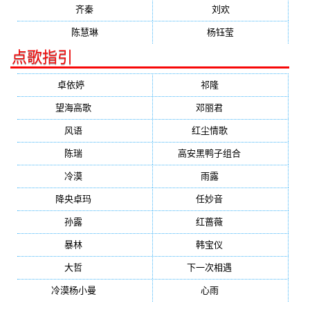
齐秦
刘欢
陈慧琳
杨钰莹
点歌指引
卓依婷
(1378)
祁隆
(647)
望海高歌
(601)
邓丽君
(555)
风语
(543)
红尘情歌
(472)
陈瑞
(459)
高安黑鸭子组合
(388)
冷漠
(355)
雨露
(350)
降央卓玛
(347)
任妙音
(321)
孙露
(321)
红蔷薇
(311)
暴林
(304)
韩宝仪
(274)
大哲
(247)
下一次相遇
(245)
冷漠杨小曼
(240)
心雨
(232)