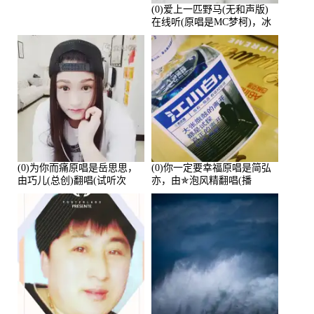
(0)爱上一匹野马(无和声版)
在线听(原唱是MC梦柯)，冰
鑫Asce演唱点播:178815次
(0)为你而痛原唱是岳思思，
(0)你一定要幸福原唱是简弘
由巧儿(总创)翻唱(试听次
亦，由✯泡风精翻唱(播
数:108697)
放:102381)