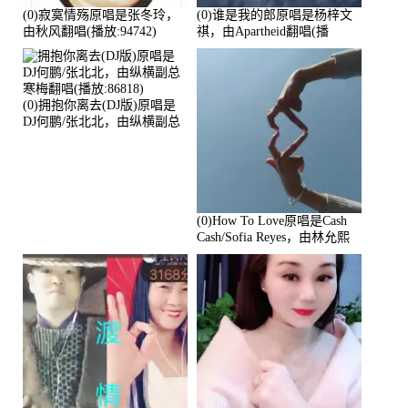
(0)寂寞情殇原唱是张冬玲，
(0)谁是我的郎原唱是杨梓文
由秋风翻唱(播放:94742)
祺，由Apartheid翻唱(播
放:94178)
(0)拥抱你离去(DJ版)原唱是
DJ何鹏/张北北，由纵横副总
寒梅翻唱(播放:86818)
(0)How To Love原唱是Cash
Cash/Sofia Reyes，由林允熙
翻唱(播放:84447)