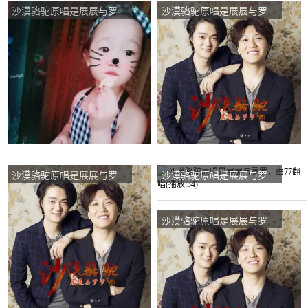
沙漠骆驼原唱是展展与罗
沙漠骆驼原唱是展展与罗
罗，由晶寳妈咪翻唱(播
罗，由带刺的玫瑰翻唱(播
放:10)
放:215)
沙漠骆驼原唱是展展与罗
沙漠骆驼原唱是展展与罗
罗，由鱼多多翻唱(播
罗，由77翻唱(播放:34)
放:79)
沙漠骆驼原唱是展展与罗
罗，由花儿朵朵♡守护木少
肆肆翻唱(播放:16)