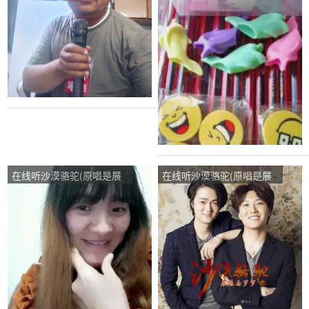
在线听沙漠骆驼(原唱是展
在线听沙漠骆驼(原唱是展
展与罗罗)，为你【家族主
展与罗罗)，请先说你好演
管】黄声华演唱点播:177次
唱点播:75次