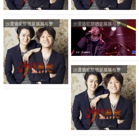
沙漠骆驼原唱是展展与罗
沙漠骆驼原唱是展展与罗
罗，由〆圉鍢﹄苼ゾ【休息
罗，由郑好仰望星空雨夜思
中】翻唱(播放:102)
月 翻唱(播放:68)
沙漠骆驼原唱是展展与罗
罗，由你不曾属于我翻唱
(播放:21)