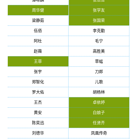
周华健
张学友
梁静茹
张国荣
伍佰
李克勤
阿杜
毛宁
赵薇
高胜美
王菲
草蜢
张宇
刀郎
郑智化
儿歌
罗大佑
胡杨林
王杰
卓依婷
黄安
白娘子
陈奕迅
任贤齐
刘德华
凤凰传奇