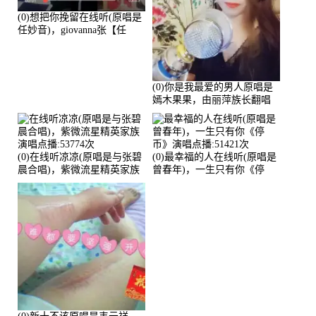
(0)想把你挽留在线听(原唱是
任妙音)，giovanna张【任
96】演唱点播:60173次
(0)你是我最爱的男人原唱是
嫣木果果，由丽萍族长翻唱
(播放:56258)
(0)在线听凉凉(原唱是与张碧
(0)最幸福的人在线听(原唱是
晨合唱)，紫微流星精英家族
曾春年)，一生只有你《停
演唱点播:53774次
币》演唱点播:51421次