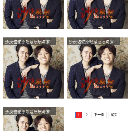
沙漠骆驼原唱是展展与罗
沙漠骆驼原唱是展展与罗
罗，由细嗅蔷薇翻唱(播
罗，由大花心(小号)翻唱(试
放:307)
听次数:76)
沙漠骆驼原唱是展展与罗
1
2
下一页
尾页
罗，由花颜、翻唱(试听次
数:58)