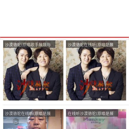
沙漠骆驼(原唱歌手展展与
沙漠骆驼在线听(原唱是展
罗罗)，暖馨一生有你在线
展与罗罗)，100－1＝0演
演唱7757分
唱点播:125次
沙漠骆驼在线听(原唱是展
在线听沙漠骆驼(原唱是展
展与罗罗)，无所谓演唱点
展与罗罗)，缘演唱点播:69
播:41次
次