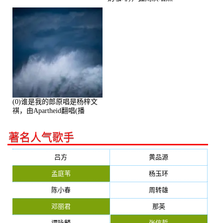
播:287579次
(0)谁是我的郎原唱是杨梓文
祺，由Apartheid翻唱(播
放:94178)
著名人气歌手
吕方
黄品源
孟庭苇
杨玉环
陈小春
周转雄
邓丽君
那英
谭咏麟
张信哲