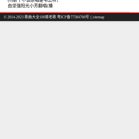
(0)新十不该原唱是韦云祥，
由坚强阳光小芳翻唱(播
放:49861)
© 2014-2023 歌曲大全100首老歌
粤ICP备77584760号
|
|
sitemap