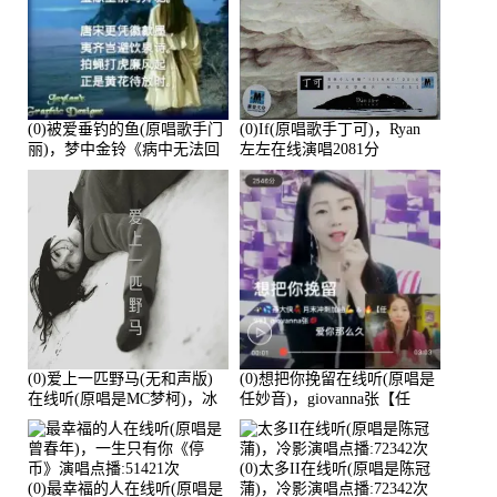
(0)被爱垂钓的鱼(原唱歌手门
(0)If(原唱歌手丁可)，Ryan
丽)，梦中金铃《病中无法回
左左在线演唱2081分
复大家》在线演唱3586分
(0)爱上一匹野马(无和声版)
(0)想把你挽留在线听(原唱是
在线听(原唱是MC梦柯)，冰
任妙音)，giovanna张【任
鑫Asce演唱点播:178815次
96】演唱点播:60173次
(0)太多II在线听(原唱是陈冠
(0)最幸福的人在线听(原唱是
蒲)，冷影演唱点播:72342次