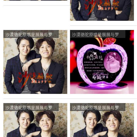
沙漠骆驼原唱是展展与罗
沙漠骆驼原唱是展展与罗
罗，由深情葬海旧人未亡翻
罗，由Imissyouagain翻唱
唱(播放:20)
(播放:301)
沙漠骆驼原唱是展展与罗
沙漠骆驼原唱是展展与罗
罗，由再见青春翻唱(播
罗，由姐94介么霸气_翻唱
放:118)
(播放:97)