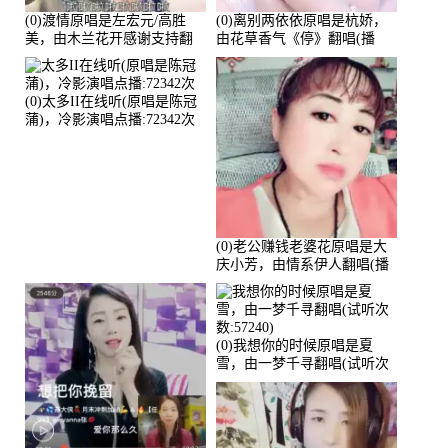
(0)渡情原唱是左宏元/高胜
(0)离别两依依原唱是杭娇，
美，由木兰花开感谢支持翻
由花草香气《停》翻唱(播
唱(播放:82339)
放:81215)
(0)太多II在线听(原唱是陈冠
蒲)，冷影演唱点播:72342次
(0)老公赚钱老婆花原唱是大
庆小芳，由情系伊人翻唱(播
放:72036)
(0)我想你的时候原唱是夏
雪，由一梦千寻翻唱(试听次
数:57240)