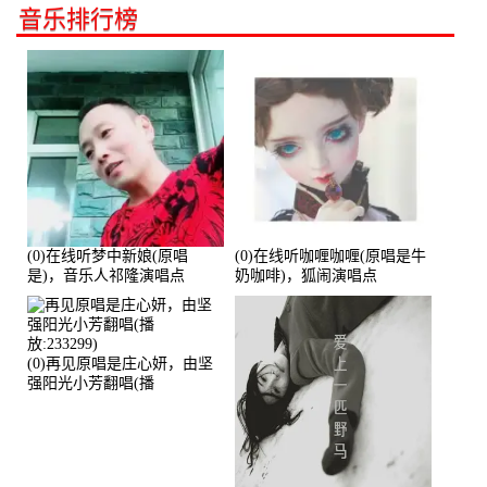
音乐排行榜
(0)在线听梦中新娘(原唱
(0)在线听咖喱咖喱(原唱是牛
是)，音乐人祁隆演唱点
奶咖啡)，狐闹演唱点
播:2713192次
播:287579次
(0)再见原唱是庄心妍，由坚
强阳光小芳翻唱(播
放:233299)