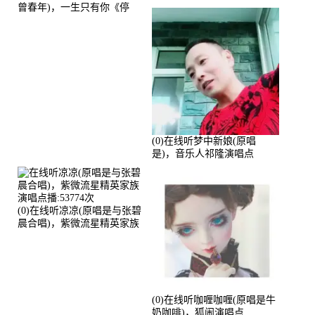
曾春年)，一生只有你《停
币》演唱点播:51421次
(0)在线听梦中新娘(原唱
是)，音乐人祁隆演唱点
播:2713192次
(0)在线听凉凉(原唱是与张碧
晨合唱)，紫微流星精英家族
演唱点播:53774次
(0)在线听咖喱咖喱(原唱是牛
奶咖啡)，狐闹演唱点