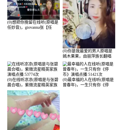
(0)想把你挽留在线听(原唱是
任妙音)，giovanna张【任
96】演唱点播:60173次
(0)你是我最爱的男人原唱是
嫣木果果，由丽萍族长翻唱
(播放:56258)
(0)在线听凉凉(原唱是与张碧
(0)最幸福的人在线听(原唱是
晨合唱)，紫微流星精英家族
曾春年)，一生只有你《停
演唱点播:53774次
币》演唱点播:51421次