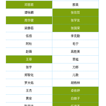
邓丽君
那英
谭咏麟
张信哲
周华健
张学友
梁静茹
张国荣
伍佰
李克勤
阿杜
毛宁
赵薇
高胜美
王菲
草蜢
张宇
刀郎
郑智化
儿歌
罗大佑
胡杨林
王杰
卓依婷
黄安
白娘子