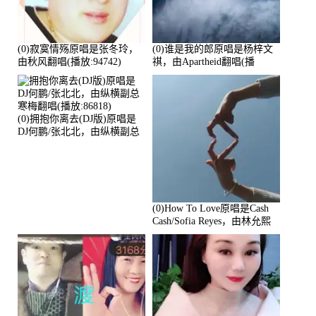
(0)寂寞情殇原唱是张冬玲，
(0)谁是我的郎原唱是杨梓文
由秋风翻唱(播放:94742)
祺，由Apartheid翻唱(播
放:94178)
(0)拥抱你离去(DJ版)原唱是
DJ何鹏/张北北，由纵横副总
寒梅翻唱(播放:86818)
(0)How To Love原唱是Cash
Cash/Sofia Reyes，由林允熙
翻唱(播放:84447)