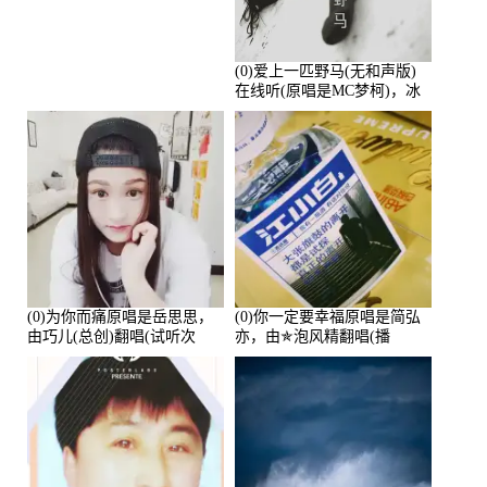
(0)爱上一匹野马(无和声版)
在线听(原唱是MC梦柯)，冰
鑫Asce演唱点播:178815次
(0)为你而痛原唱是岳思思，
(0)你一定要幸福原唱是简弘
由巧儿(总创)翻唱(试听次
亦，由✯泡风精翻唱(播
数:108697)
放:102381)