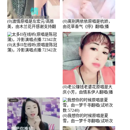
(0)渡情原唱是左宏元/高胜
(0)离别两依依原唱是杭娇，
美，由木兰花开感谢支持翻
由花草香气《停》翻唱(播
唱(播放:82339)
放:81215)
(0)太多II在线听(原唱是陈冠
蒲)，冷影演唱点播:72342次
(0)老公赚钱老婆花原唱是大
庆小芳，由情系伊人翻唱(播
放:72036)
(0)我想你的时候原唱是夏
雪，由一梦千寻翻唱(试听次
数:57240)