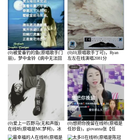
(0)被爱垂钓的鱼(原唱歌手门
(0)If(原唱歌手丁可)，Ryan
丽)，梦中金铃《病中无法回
左左在线演唱2081分
复大家》在线演唱3586分
(0)爱上一匹野马(无和声版)
(0)想把你挽留在线听(原唱是
在线听(原唱是MC梦柯)，冰
任妙音)，giovanna张【任
鑫Asce演唱点播:178815次
96】演唱点播:60173次