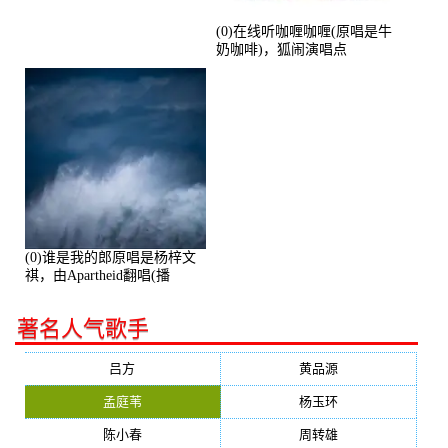
(0)在线听咖喱咖喱(原唱是牛
奶咖啡)，狐闹演唱点
播:287579次
(0)谁是我的郎原唱是杨梓文
祺，由Apartheid翻唱(播
放:94178)
著名人气歌手
吕方
黄品源
孟庭苇
杨玉环
陈小春
周转雄