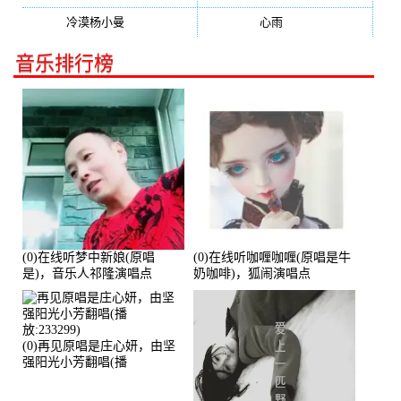
冷漠杨小曼
(240)
心雨
(232)
音乐排行榜
(0)在线听梦中新娘(原唱
(0)在线听咖喱咖喱(原唱是牛
是)，音乐人祁隆演唱点
奶咖啡)，狐闹演唱点
播:2713192次
播:287579次
(0)再见原唱是庄心妍，由坚
强阳光小芳翻唱(播
放:233299)