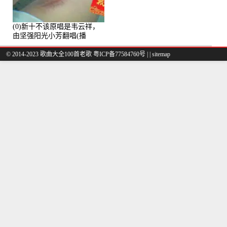
(0)新十不该原唱是韦云祥，
由坚强阳光小芳翻唱(播
放:49861)
© 2014-2023 歌曲大全100首老歌
粤ICP备77584760号
|
|
sitemap