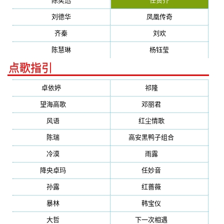
陈奕迅
任贤齐
刘德华
凤凰传奇
齐秦
刘欢
陈慧琳
杨钰莹
点歌指引
卓依婷
(1378)
祁隆
(647)
望海高歌
(601)
邓丽君
(555)
风语
(543)
红尘情歌
(472)
陈瑞
(459)
高安黑鸭子组合
(388)
冷漠
(355)
雨露
(350)
降央卓玛
(347)
任妙音
(321)
孙露
(321)
红蔷薇
(311)
暴林
(304)
韩宝仪
(274)
大哲
(247)
下一次相遇
(245)