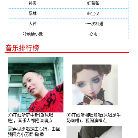
孙露
(321)
红蔷薇
(311)
暴林
(304)
韩宝仪
(274)
大哲
(247)
下一次相遇
(245)
冷漠杨小曼
(240)
心雨
(232)
音乐排行榜
(0)在线听梦中新娘(原唱
(0)在线听咖喱咖喱(原唱是牛
是)，音乐人祁隆演唱点
奶咖啡)，狐闹演唱点
播:2713192次
播:287579次