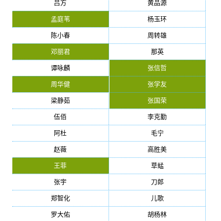
吕方
黄品源
孟庭苇
杨玉环
陈小春
周转雄
邓丽君
那英
谭咏麟
张信哲
周华健
张学友
梁静茹
张国荣
伍佰
李克勤
阿杜
毛宁
赵薇
高胜美
王菲
草蜢
张宇
刀郎
郑智化
儿歌
罗大佑
胡杨林