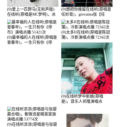
(0)爱上一匹野马(无和声版)
(0)想把你挽留在线听(原唱是
在线听(原唱是MC梦柯)，冰
任妙音)，giovanna张【任
鑫Asce演唱点播:178815次
96】演唱点播:60173次
(0)太多II在线听(原唱是陈冠
(0)最幸福的人在线听(原唱是
蒲)，冷影演唱点播:72342次
曾春年)，一生只有你《停
币》演唱点播:51421次
(0)在线听梦中新娘(原唱
是)，音乐人祁隆演唱点
播:2713192次
(0)在线听凉凉(原唱是与张碧