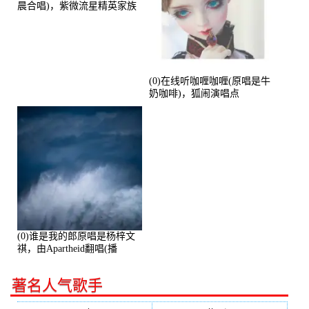
晨合唱)，紫微流星精英家族
演唱点播:53774次
(0)在线听咖喱咖喱(原唱是牛
奶咖啡)，狐闹演唱点
播:287579次
(0)谁是我的郎原唱是杨梓文
祺，由Apartheid翻唱(播
放:94178)
著名人气歌手