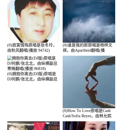
(0)寂寞情殇原唱是张冬玲，
(0)谁是我的郎原唱是杨梓文
由秋风翻唱(播放:94742)
祺，由Apartheid翻唱(播
放:94178)
(0)拥抱你离去(DJ版)原唱是
DJ何鹏/张北北，由纵横副总
寒梅翻唱(播放:86818)
(0)How To Love原唱是Cash
Cash/Sofia Reyes，由林允熙
翻唱(播放:84447)