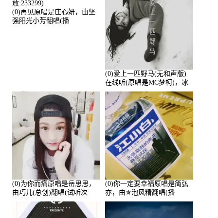
(0)再见原唱是庄心妍，由坚
强阳光小芳翻唱(播
放:233299)
(0)爱上一匹野马(无和声版)
在线听(原唱是MC梦柯)，冰
鑫Asce演唱点播:178815次
(0)为你而痛原唱是岳思思，
(0)你一定要幸福原唱是简弘
由巧儿(总创)翻唱(试听次
亦，由✯泡风精翻唱(播
数:108697)
放:102381)