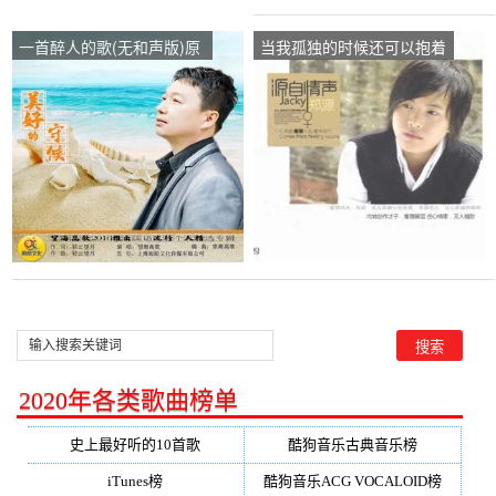
一首醉人的歌(无和声版)原
当我孤独的时候还可以抱着
唱是望海高歌，由平凡人生
你原唱是郑源，由平凡人生
翻唱(试听次数:823)
翻唱(试听次数:20)
2020年各类歌曲榜单
史上最好听的10首歌
酷狗音乐古典音乐榜
iTunes榜
酷狗音乐ACG VOCALOID榜