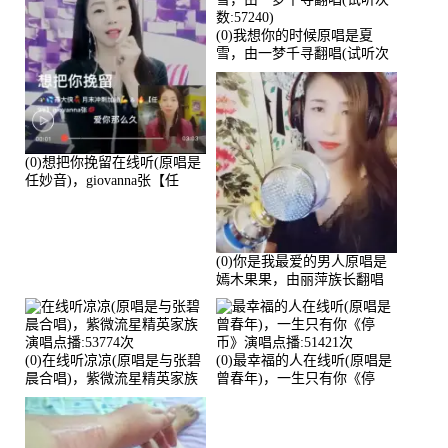
(0)我想你的时候原唱是夏
雪，由一梦千寻翻唱(试听次
数:57240)
(0)想把你挽留在线听(原唱是
任妙音)，giovanna张【任
96】演唱点播:60173次
(0)你是我最爱的男人原唱是
嫣木果果，由丽萍族长翻唱
(播放:56258)
(0)在线听凉凉(原唱是与张碧
(0)最幸福的人在线听(原唱是
晨合唱)，紫微流星精英家族
曾春年)，一生只有你《停
演唱点播:53774次
币》演唱点播:51421次