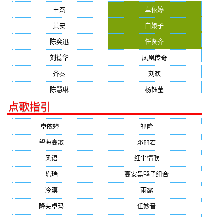
王杰
卓依婷
黄安
白娘子
陈奕迅
任贤齐
刘德华
凤凰传奇
齐秦
刘欢
陈慧琳
杨钰莹
点歌指引
卓依婷
(1378)
祁隆
(647)
望海高歌
(601)
邓丽君
(555)
风语
(543)
红尘情歌
(472)
陈瑞
(459)
高安黑鸭子组合
(388)
冷漠
(355)
雨露
(350)
降央卓玛
(347)
任妙音
(321)