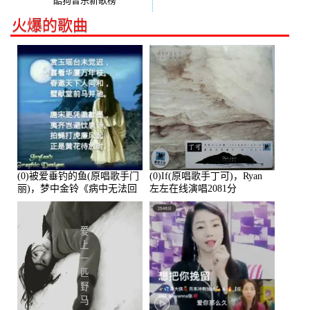
酷狗音乐新歌榜
火爆的歌曲
(0)被爱垂钓的鱼(原唱歌手门
(0)If(原唱歌手丁可)，Ryan
丽)，梦中金铃《病中无法回
左左在线演唱2081分
复大家》在线演唱3586分