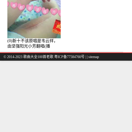
(0)新十不该原唱是韦云祥，
由坚强阳光小芳翻唱(播
放:49861)
© 2014-2023 歌曲大全100首老歌
粤ICP备77584760号
|
|
sitemap