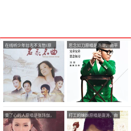
在线听少年壮志不言愁(原
思念如刀原唱是汤潮，由平
唱是刘欢)，平凡人生演唱
凡人生翻唱(播放:22)
点播:53次
变了心的人原唱是张玮伽，
打工的妹妹原唱是唐涛，由
由平凡人生翻唱(播放:11)
平凡人生翻唱(播放:63)