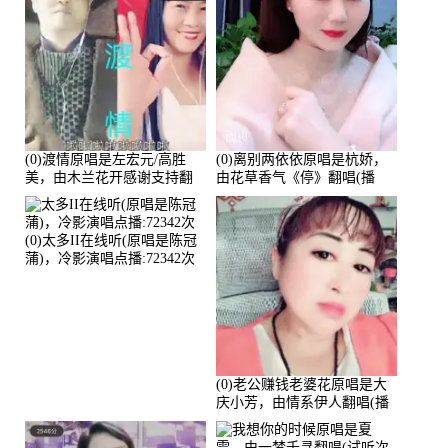
(0)渡情原唱是左宏元/高胜
(0)离别两依依原唱是杭娇，
美，由木兰花开感谢支持翻
由花草香气《停》翻唱(播
唱(播放:82339)
放:81215)
(0)太多II在线听(原唱是陈冠
蒲)，冷影演唱点播:72342次
(0)老公赚钱老婆花原唱是大
庆小芳，由情系伊人翻唱(播
放:72036)