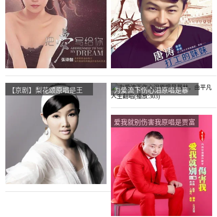
【京剧】梨花颂原唱是王
为爱流下伤心泪原唱是暴
莉，由平凡人生翻唱(播
林，由平凡人生翻唱(播
放:10)
放:303)
爱我就别伤害我原唱是贾富
营，由平凡人生翻唱(播
放:34)