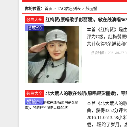
你的位置：
首页
> TAG信息列表 > 彭丽媛
红梅赞(原唱歌手彭丽媛)，敏在线演唱56
歌曲大全
播放:90
本首《红梅赞》是由
评为C级，红梅赞原唱为
共计获得9朵鲜花和
点歌时间：2021-01-27 05
北大荒人的歌在线听(原唱是彭丽媛)，琴韵
歌曲大全
播放:59
本首《北大荒人的歌
曲，获得3352分
2016-11-051
载，.蹉跎了岁月，