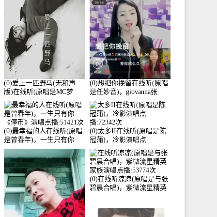
3586分
(0)爱上一匹野马(无和声
(0)想把你挽留在线听(原唱
版)在线听(原唱是MC梦
是任妙音)，giovanna张
柯)，冰鑫Asce演唱点
【任96】演唱点播:60173次
播:178815次
(0)最幸福的人在线听(原唱
(0)太多II在线听(原唱是陈
是曾春年)，一生只有你
冠蒲)，冷影演唱点
《停币》演唱点播:51421次
播:72342次
(0)在线听凉凉(原唱是与张
碧晨合唱)，紫微流星精英
家族演唱点播:53774次