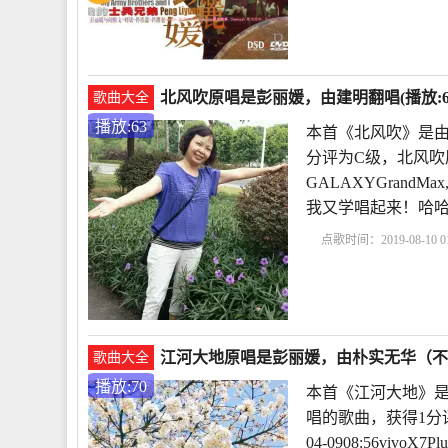
北风吹原唱是彭丽媛，由建明翻唱(播放:6
歌曲大全
播放:63
本首《北风吹》是由
分评为C级，北风吹原唱
GALAXYGran
我又学唱起来！哈
点歌时间：2019-08-10 01
江河大地原唱是彭丽媛，由朴实无华（不忘
歌曲大全
播放:70
本首《江河大地》是
唱的歌曲，获得1分
04-0908:56vi