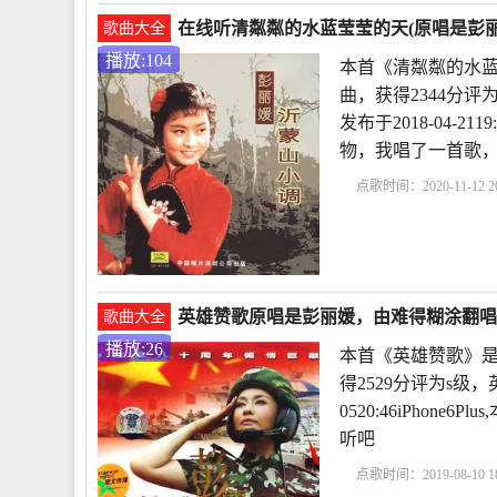
在线听清粼粼的水蓝莹莹的天(原唱是彭丽媛
歌曲大全
播放:104
本首《清粼粼的水蓝
曲，获得2344分
发布于2018-04-2
物，我唱了一首歌
点歌时间：2020-11-12 20
英雄赞歌原唱是彭丽媛，由难得糊涂翻唱(播
歌曲大全
播放:26
本首《英雄赞歌》是
得2529分评为s级，
0520:46iPhon
听吧
点歌时间：2019-08-10 18