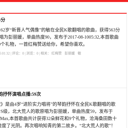
3分
62岁“新晋人气偶像”的敏在全民K歌翻唱的歌曲，获得563分
彭丽媛，单曲热度90，发布于2017-08-1005:32,本首歌曲
0个礼物，一首红梅赞送给你，希望你喜欢。
:01:32 | 评论：
0
| 浏览：
0
| 相关：
红梅赞
彭丽媛
敏
抒怀演唱点播:59次
》是由4岁“进阶实力唱将”的琴韵抒怀在全民K歌翻唱的歌
评为S级，北大荒人的歌原唱为彭丽媛，单曲热度59，发布于
3:58小米Max,本首歌曲共计获得32朵鲜花和9个礼物，沧海桑田数十
虚度了光阴。再次唱响知青的第二故乡。“北大荒人的歌”！