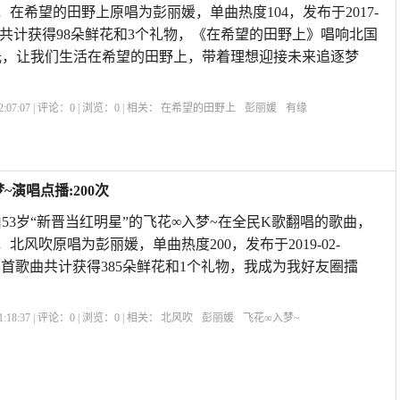
级，在希望的田野上原唱为彭丽媛，单曲热度104，发布于2017-
,本首歌曲共计获得98朵鲜花和3个礼物，《在希望的田野上》唱响北国
光，让我们生活在希望的田野上，带着理想迎接未来追逐梦
:07:07 | 评论：
0
| 浏览：
0
| 相关：
在希望的田野上
彭丽媛
有缘
演唱点播:200次
53岁“新晋当红明星”的飞花∞入梦~在全民K歌翻唱的歌曲，
，北风吹原唱为彭丽媛，单曲热度200，发布于2019-02-
te5,本首歌曲共计获得385朵鲜花和1个礼物，我成为我好友圈擂
:18:37 | 评论：
0
| 浏览：
0
| 相关：
北风吹
彭丽媛
飞花∞入梦~