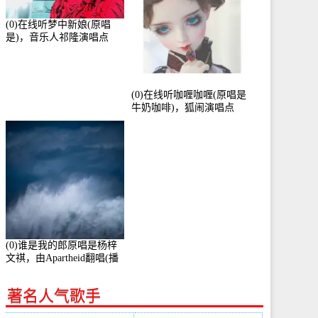
(0)在线听梦中新娘(原唱
是)，音乐人祁隆演唱点
播:2713192次
(0)在线听咖喱咖喱(原唱是
牛奶咖啡)，狐闹演唱点
播:287579次
(0)谁是我的郎原唱是杨梓
文祺，由Apartheid翻唱(播
放:94178)
著名人气歌手