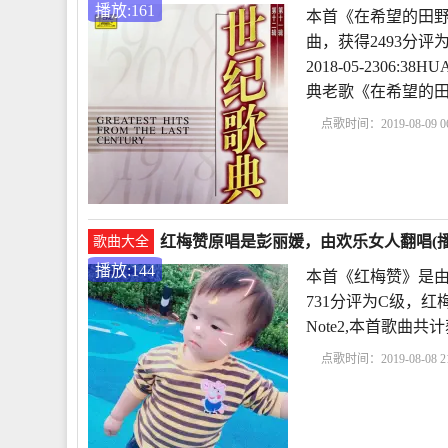
播放:161
本首《在希望的田野
曲，获得2493分
2018-05-2306
典老歌《在希望的
点歌时间：2019-08-09 06
红梅赞原唱是彭丽媛，由欢乐女人翻唱(播放
歌曲大全
播放:144
本首《红梅赞》是由
731分评为C级，红梅
Note2,本首歌曲共
点歌时间：2019-08-08 21