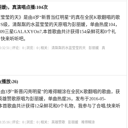
)，真演唱点播:104次
莹莹的天》是由4岁“新晋当红明星”的真在全民K歌翻唱的歌
评为S级，清粼粼的水蓝莹莹的天原唱为彭丽媛，单曲热度104，
119:09三星GALAXYOn7,本首歌曲共计获得154朵鲜花和0个礼
，快来听听吧。
:32:51 | 评论：
0
| 浏览：
0
| 相关：
清粼粼的水蓝莹莹的天
彭丽媛
真
放:26)
由3岁“新晋闪亮明星”的难得糊涂在全民K歌翻唱的歌曲，获
英雄赞歌原唱为彭丽媛，单曲热度26，发布于2016-05-
e6Plus,本首歌曲共计获得12朵鲜花和0个礼物，我参与了合唱,快来听
:35:16 | 评论：
0
| 浏览：
0
| 相关：
英雄赞歌
彭丽媛
难得糊涂