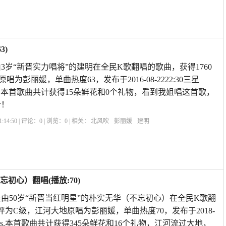
3)
3岁“新晋实力唱将”的建明在全民K歌翻唱的歌曲，获得1760
为彭丽媛，单曲热度63，发布于2016-08-2222:30三星
dMax,本首歌曲共计获得15朵鲜花和0个礼物，看到我姐唱这首歌，
哈！
:14:50 | 评论：
0
| 浏览：
0
| 相关：
北风吹
彭丽媛
建明
初心）翻唱(播放:70)
由50岁“新晋当红明星”的朴实无华（不忘初心）在全民K歌翻
评为C级，江河大地原唱为彭丽媛，单曲热度70，发布于2018-
voX7Plus,本首歌曲共计获得345朵鲜花和16个礼物，江河流过大地，