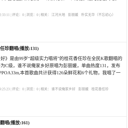
:33:11 | 评论：
0
| 浏览：
0
| 相关：
江河大地
彭丽媛
朴实无华（不忘初心）
翻唱(播放:131)
好》是由99岁“超级实力唱将”的桂花香任珍在全民K歌翻唱的
分评为C级，谁不说俺家乡好原唱为彭丽媛，单曲热度131，发布
2:23OPPOA33m,本首歌曲共计获得126朵鲜花和6个礼物，我唱了一
。
:25:23 | 评论：
0
| 浏览：
0
| 相关：
谁不说俺家乡好
彭丽媛
桂花香任珍
(播放:161)