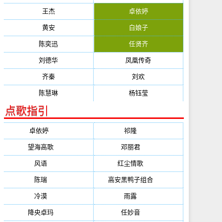
王杰
卓依婷
黄安
白娘子
陈奕迅
任贤齐
刘德华
凤凰传奇
齐秦
刘欢
陈慧琳
杨钰莹
点歌指引
卓依婷
(1378)
祁隆
(647)
望海高歌
(601)
邓丽君
(555)
风语
(543)
红尘情歌
(472)
陈瑞
(459)
高安黑鸭子组合
(388)
冷漠
(355)
雨露
(350)
降央卓玛
(347)
任妙音
(321)