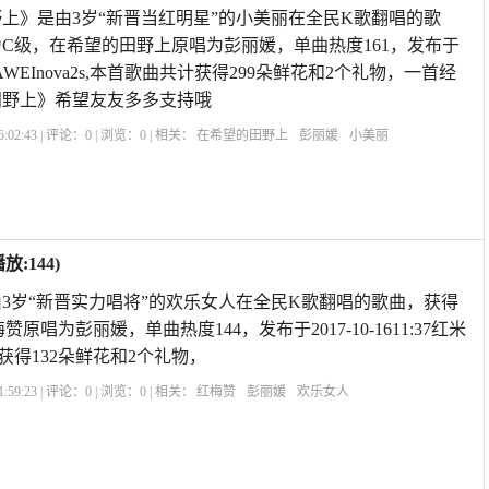
上》是由3岁“新晋当红明星”的小美丽在全民K歌翻唱的歌
评为C级，在希望的田野上原唱为彭丽媛，单曲热度161，发布于
:38HUAWEInova2s,本首歌曲共计获得299朵鲜花和2个礼物，一首经
田野上》希望友友多多支持哦
:02:43 | 评论：
0
| 浏览：
0
| 相关：
在希望的田野上
彭丽媛
小美丽
:144)
3岁“新晋实力唱将”的欢乐女人在全民K歌翻唱的歌曲，获得
赞原唱为彭丽媛，单曲热度144，发布于2017-10-1611:37红米
计获得132朵鲜花和2个礼物，
:59:23 | 评论：
0
| 浏览：
0
| 相关：
红梅赞
彭丽媛
欢乐女人