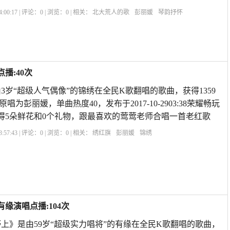
:00:17 | 评论：
0
| 浏览：
0
| 相关：
北大荒人的歌
彭丽媛
琴韵抒怀
播:40次
3岁“超级人气偶像”的锦绣在全民K歌翻唱的歌曲，获得1359
为彭丽媛，单曲热度40，发布于2017-10-2903:38荣耀畅玩
获得5朵鲜花和0个礼物，跟最喜欢的莺莺老师合唱一首老红歌
:57:43 | 评论：
0
| 浏览：
0
| 相关：
绣红旗
彭丽媛
锦绣
缘演唱点播:104次
上》是由59岁“超级实力唱将”的有缘在全民K歌翻唱的歌曲，