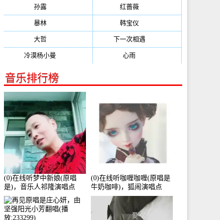
孙露
(321)
红蔷薇
(311)
暴林
(304)
韩宝仪
(274)
大哲
(247)
下一次相遇
(245)
冷漠杨小曼
(240)
心雨
(232)
音乐排行榜
(0)在线听梦中新娘(原唱
(0)在线听咖喱咖喱(原唱是
是)，音乐人祁隆演唱点
牛奶咖啡)，狐闹演唱点
播:2713192次
播:287579次