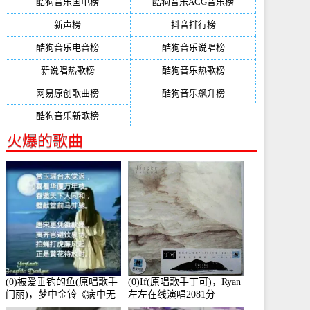
酷狗音乐国电榜
酷狗音乐ACG音乐榜
新声榜
抖音排行榜
酷狗音乐电音榜
酷狗音乐说唱榜
新说唱热歌榜
酷狗音乐热歌榜
网易原创歌曲榜
酷狗音乐飙升榜
酷狗音乐新歌榜
火爆的歌曲
(0)被爱垂钓的鱼(原唱歌手
(0)If(原唱歌手丁可)，Ryan
门丽)，梦中金铃《病中无
左左在线演唱2081分
法回复大家》在线演唱