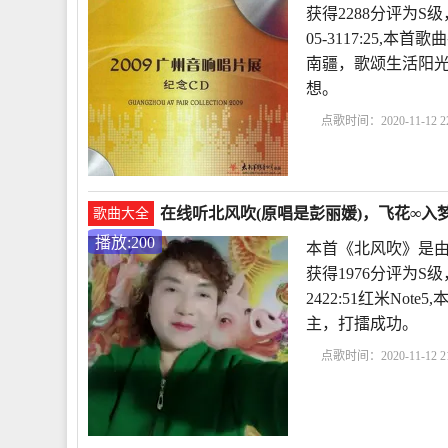
获得2288分评为S
05-3117:25
南疆，歌颂生活阳
想。
点歌时间：2020-11-12 22
在线听北风吹(原唱是彭丽媛)，飞花∞入梦~
歌曲大全
播放:200
本首《北风吹》是由
获得1976分评为S级
2422:51红米No
主，打擂成功。
点歌时间：2020-11-12 21