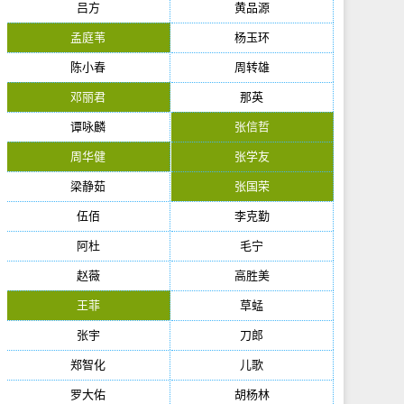
吕方
黄品源
孟庭苇
杨玉环
陈小春
周转雄
邓丽君
那英
谭咏麟
张信哲
周华健
张学友
梁静茹
张国荣
伍佰
李克勤
阿杜
毛宁
赵薇
高胜美
王菲
草蜢
张宇
刀郎
郑智化
儿歌
罗大佑
胡杨林