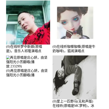
(0)在线听梦中新娘(原唱
(0)在线听咖喱咖喱(原唱是牛
是)，音乐人祁隆演唱点
奶咖啡)，狐闹演唱点
播:2713192次
播:287579次
(0)再见原唱是庄心妍，由坚
强阳光小芳翻唱(播
放:233299)
(0)爱上一匹野马(无和声版)
在线听(原唱是MC梦柯)，冰