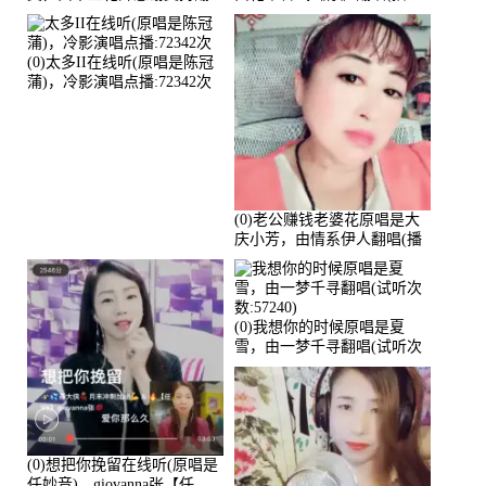
唱(播放:82339)
放:81215)
(0)太多II在线听(原唱是陈冠
蒲)，冷影演唱点播:72342次
(0)老公赚钱老婆花原唱是大
庆小芳，由情系伊人翻唱(播
放:72036)
(0)我想你的时候原唱是夏
雪，由一梦千寻翻唱(试听次
数:57240)
(0)想把你挽留在线听(原唱是
任妙音)，giovanna张【任