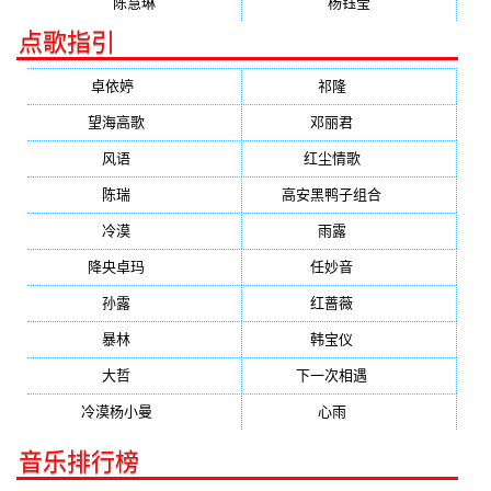
陈慧琳
杨钰莹
点歌指引
卓依婷
(1378)
祁隆
(647)
望海高歌
(601)
邓丽君
(555)
风语
(543)
红尘情歌
(472)
陈瑞
(459)
高安黑鸭子组合
(388)
冷漠
(355)
雨露
(350)
降央卓玛
(347)
任妙音
(321)
孙露
(321)
红蔷薇
(311)
暴林
(304)
韩宝仪
(274)
大哲
(247)
下一次相遇
(245)
冷漠杨小曼
(240)
心雨
(232)
音乐排行榜