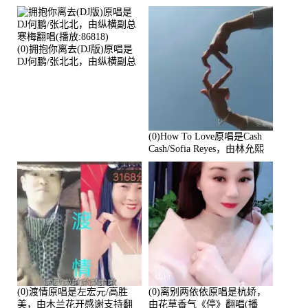
放:94178)
(0)拥抱你离去(DJ版)原唱是
DJ何鹏/张北北，由纵横副总
寒梅翻唱(播放:86818)
(0)How To Love原唱是Cash
Cash/Sofia Reyes，由林允熙
翻唱(播放:84447)
(0)渡情原唱是左宏元/高胜
(0)离别两依依原唱是杭娇，
美，由木兰花开感谢支持翻
由花草香气《停》翻唱(播