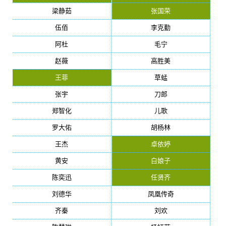
梁静茹
张国荣
伍佰
李克勤
阿杜
毛宁
赵薇
高胜美
王菲
草蜢
张宇
刀郎
郑智化
儿歌
罗大佑
胡杨林
王杰
卓依婷
黄安
白娘子
陈奕迅
任贤齐
刘德华
凤凰传奇
齐秦
刘欢