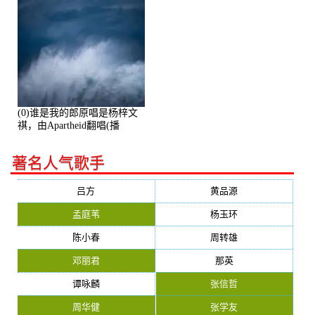
(0)谁是我的郎原唱是杨梓文
祺，由Apartheid翻唱(播
放:94178)
著名人气歌手
吕方
黄品源
孟庭苇
杨玉环
陈小春
周转雄
邓丽君
那英
谭咏麟
张信哲
周华健
张学友