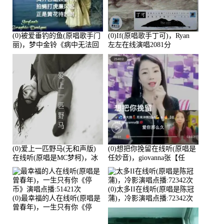
(0)被爱垂钓的鱼(原唱歌手门
(0)If(原唱歌手丁可)，Ryan
丽)，梦中金铃《病中无法回
左左在线演唱2081分
复大家》在线演唱3586分
(0)爱上一匹野马(无和声版)
(0)想把你挽留在线听(原唱是
在线听(原唱是MC梦柯)，冰
任妙音)，giovanna张【任
鑫Asce演唱点播:178815次
96】演唱点播:60173次
(0)太多II在线听(原唱是陈冠
(0)最幸福的人在线听(原唱是
蒲)，冷影演唱点播:72342次
曾春年)，一生只有你《停
币》演唱点播:51421次