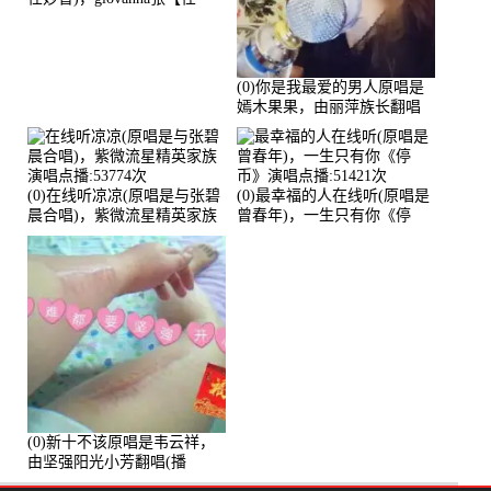
96】演唱点播:60173次
(0)你是我最爱的男人原唱是
嫣木果果，由丽萍族长翻唱
(播放:56258)
(0)在线听凉凉(原唱是与张碧
(0)最幸福的人在线听(原唱是
晨合唱)，紫微流星精英家族
曾春年)，一生只有你《停
演唱点播:53774次
币》演唱点播:51421次
(0)新十不该原唱是韦云祥，
由坚强阳光小芳翻唱(播
放:49861)