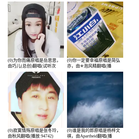
鑫Asce演唱点播:178815次
(0)为你而痛原唱是岳思思，
(0)你一定要幸福原唱是简弘
由巧儿(总创)翻唱(试听次
亦，由✯泡风精翻唱(播
数:108697)
放:102381)
(0)寂寞情殇原唱是张冬玲，
(0)谁是我的郎原唱是杨梓文
由秋风翻唱(播放:94742)
祺，由Apartheid翻唱(播