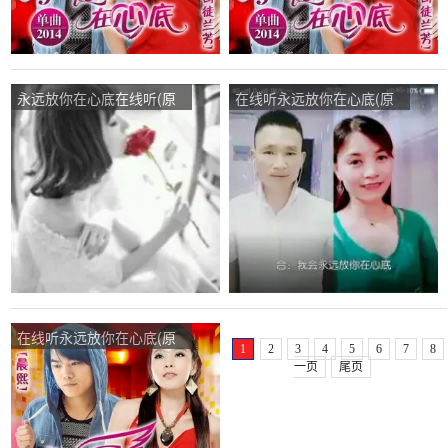
永远放你在心底在线听(原
在线听永远放你在心底(原
唱是晨熙/司徒兰芳)，故乡
唱是晨熙/司徒兰芳)，从新
雨演唱点播:12次
开始演唱点播:234次
在线听永远放你在心底(原
1
2
3
4
5
6
7
8
唱是晨熙/司徒兰芳)，雨后
一页
尾页
的彩虹演唱点播:419次