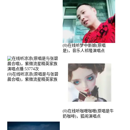
(0)在线听梦中新娘(原唱
是)，音乐人祁隆演唱点
播:2713192次
(0)在线听凉凉(原唱是与张碧
晨合唱)，紫微流星精英家族
演唱点播:53774次
(0)在线听咖喱咖喱(原唱是牛
奶咖啡)，狐闹演唱点
播:287579次