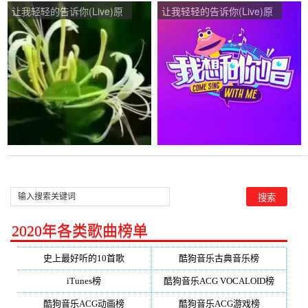
让我轻轻的告诉你(Live)原
让我轻轻的告诉你(Live)原
唱是杨钰莹/王添翼，由展
唱是杨钰莹/王添翼，由凤
望未来翻唱(播放:49)
舞莺歌翻唱(播放:38)
2020年各类歌曲榜单
史上最好听的10首歌
酷狗音乐古典音乐榜
iTunes榜
酷狗音乐ACG VOCALOID榜
酷狗音乐ACG动画榜
酷狗音乐ACG游戏榜