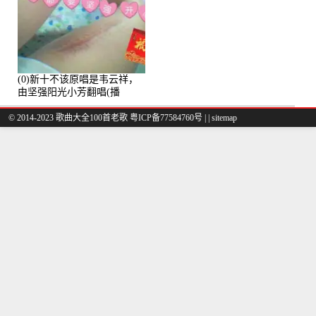
(0)新十不该原唱是韦云祥，
由坚强阳光小芳翻唱(播
放:49861)
© 2014-2023 歌曲大全100首老歌
粤ICP备77584760号
|
|
sitemap