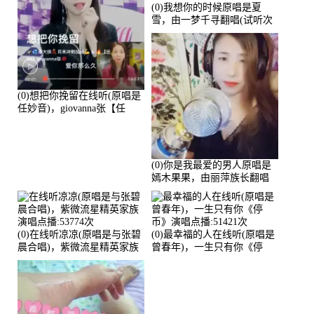
(0)我想你的时候原唱是夏
雪，由一梦千寻翻唱(试听次
数:57240)
(0)想把你挽留在线听(原唱是
任妙音)，giovanna张【任
96】演唱点播:60173次
(0)你是我最爱的男人原唱是
嫣木果果，由丽萍族长翻唱
(播放:56258)
(0)在线听凉凉(原唱是与张碧
(0)最幸福的人在线听(原唱是
晨合唱)，紫微流星精英家族
曾春年)，一生只有你《停
演唱点播:53774次
币》演唱点播:51421次