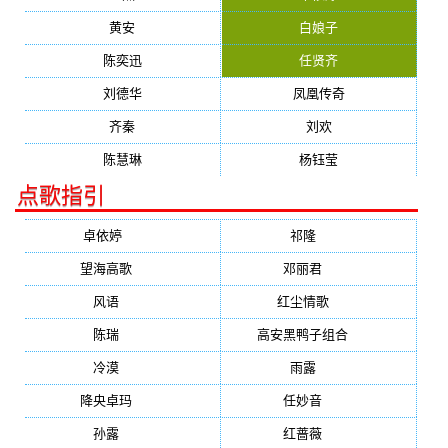
黄安
白娘子
陈奕迅
任贤齐
刘德华
凤凰传奇
齐秦
刘欢
陈慧琳
杨钰莹
点歌指引
卓依婷
(1378)
祁隆
(647)
望海高歌
(601)
邓丽君
(555)
风语
(543)
红尘情歌
(472)
陈瑞
(459)
高安黑鸭子组合
(388)
冷漠
(355)
雨露
(350)
降央卓玛
(347)
任妙音
(321)
孙露
(321)
红蔷薇
(311)