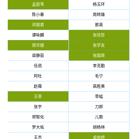
孟庭苇
杨玉环
陈小春
周转雄
邓丽君
那英
谭咏麟
张信哲
周华健
张学友
梁静茹
张国荣
伍佰
李克勤
阿杜
毛宁
赵薇
高胜美
王菲
草蜢
张宇
刀郎
郑智化
儿歌
罗大佑
胡杨林
王杰
卓依婷