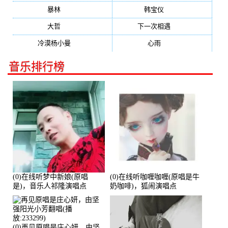
暴林
(304)
韩宝仪
(274)
大哲
(247)
下一次相遇
(245)
冷漠杨小曼
(240)
心雨
(232)
音乐排行榜
(0)在线听梦中新娘(原唱
(0)在线听咖喱咖喱(原唱是牛
是)，音乐人祁隆演唱点
奶咖啡)，狐闹演唱点
播:2713192次
播:287579次
(0)再见原唱是庄心妍，由坚