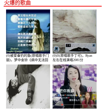
火爆的歌曲
(0)被爱垂钓的鱼(原唱歌手门
(0)If(原唱歌手丁可)，Ryan
丽)，梦中金铃《病中无法回
左左在线演唱2081分
复大家》在线演唱3586分