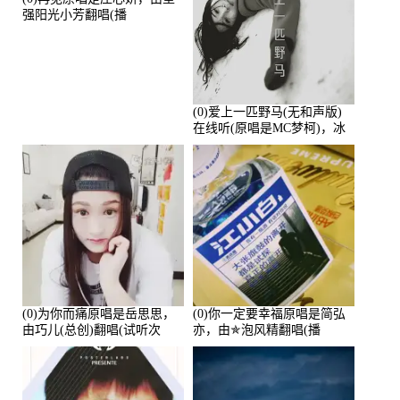
强阳光小芳翻唱(播
放:233299)
(0)爱上一匹野马(无和声版)
在线听(原唱是MC梦柯)，冰
鑫Asce演唱点播:178815次
(0)为你而痛原唱是岳思思，
(0)你一定要幸福原唱是简弘
由巧儿(总创)翻唱(试听次
亦，由✯泡风精翻唱(播
数:108697)
放:102381)