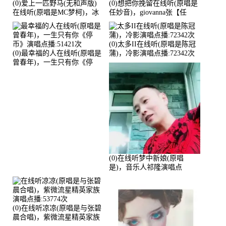
(0)爱上一匹野马(无和声版)
(0)想把你挽留在线听(原唱是
在线听(原唱是MC梦柯)，冰
任妙音)，giovanna张【任
鑫Asce演唱点播:178815次
96】演唱点播:60173次
(0)太多II在线听(原唱是陈冠
(0)最幸福的人在线听(原唱是
蒲)，冷影演唱点播:72342次
曾春年)，一生只有你《停
币》演唱点播:51421次
(0)在线听梦中新娘(原唱
是)，音乐人祁隆演唱点
播:2713192次
(0)在线听凉凉(原唱是与张碧
晨合唱)，紫微流星精英家族