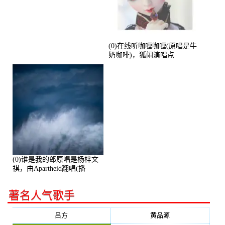
演唱点播:53774次
(0)在线听咖喱咖喱(原唱是牛
奶咖啡)，狐闹演唱点
播:287579次
(0)谁是我的郎原唱是杨梓文
祺，由Apartheid翻唱(播
放:94178)
著名人气歌手
吕方
黄品源