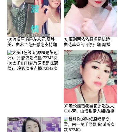
(0)渡情原唱是左宏元/高胜
(0)离别两依依原唱是杭娇，
美，由木兰花开感谢支持翻
由花草香气《停》翻唱(播
唱(播放:82339)
放:81215)
(0)太多II在线听(原唱是陈冠
蒲)，冷影演唱点播:72342次
(0)老公赚钱老婆花原唱是大
庆小芳，由情系伊人翻唱(播
放:72036)