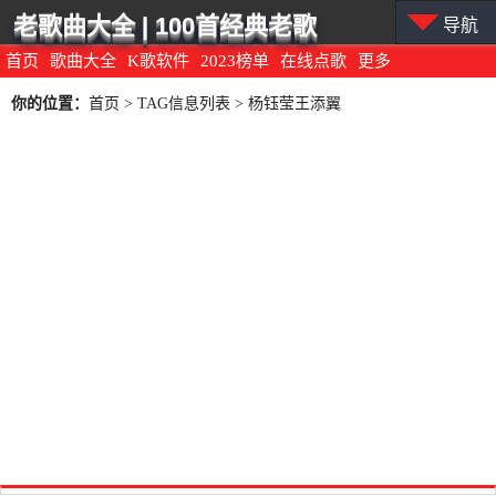
老歌曲大全 | 100首经典老歌
导航
首页
歌曲大全
K歌软件
2023榜单
在线点歌
更多
你的位置：
首页
> TAG信息列表 > 杨钰莹王添翼