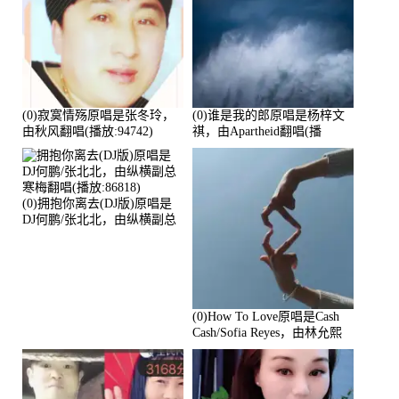
(0)寂寞情殇原唱是张冬玲，
(0)谁是我的郎原唱是杨梓文
由秋风翻唱(播放:94742)
祺，由Apartheid翻唱(播
放:94178)
(0)拥抱你离去(DJ版)原唱是
DJ何鹏/张北北，由纵横副总
寒梅翻唱(播放:86818)
(0)How To Love原唱是Cash
Cash/Sofia Reyes，由林允熙
翻唱(播放:84447)