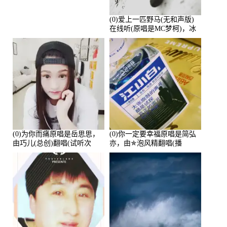
(0)爱上一匹野马(无和声版)
在线听(原唱是MC梦柯)，冰
鑫Asce演唱点播:178815次
(0)为你而痛原唱是岳思思，
(0)你一定要幸福原唱是简弘
由巧儿(总创)翻唱(试听次
亦，由✯泡风精翻唱(播
数:108697)
放:102381)