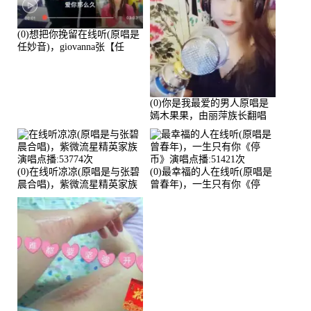
(0)想把你挽留在线听(原唱是
任妙音)，giovanna张【任
96】演唱点播:60173次
(0)你是我最爱的男人原唱是
嫣木果果，由丽萍族长翻唱
(播放:56258)
(0)在线听凉凉(原唱是与张碧
(0)最幸福的人在线听(原唱是
晨合唱)，紫微流星精英家族
曾春年)，一生只有你《停
演唱点播:53774次
币》演唱点播:51421次