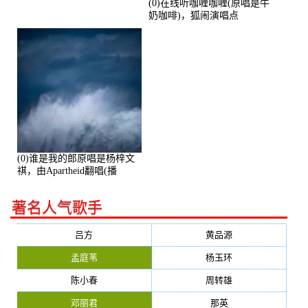
(0)在线听咖喱咖喱(原唱是牛
奶咖啡)，狐闹演唱点
播:287579次
(0)谁是我的郎原唱是杨梓文
祺，由Apartheid翻唱(播
放:94178)
著名人气歌手
吕方
黄品源
孟庭苇
杨玉环
陈小春
周转雄
邓丽君
那英