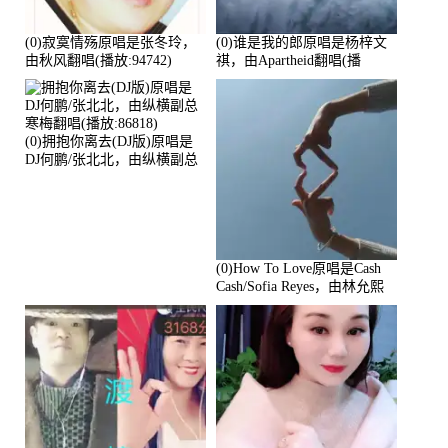
(0)寂寞情殇原唱是张冬玲，
(0)谁是我的郎原唱是杨梓文
由秋风翻唱(播放:94742)
祺，由Apartheid翻唱(播
放:94178)
(0)拥抱你离去(DJ版)原唱是
DJ何鹏/张北北，由纵横副总
寒梅翻唱(播放:86818)
(0)How To Love原唱是Cash
Cash/Sofia Reyes，由林允熙
翻唱(播放:84447)