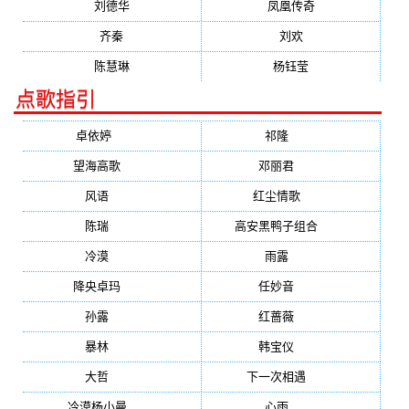
刘德华
凤凰传奇
齐秦
刘欢
陈慧琳
杨钰莹
点歌指引
卓依婷
(1378)
祁隆
(647)
望海高歌
(601)
邓丽君
(555)
风语
(543)
红尘情歌
(472)
陈瑞
(459)
高安黑鸭子组合
(388)
冷漠
(355)
雨露
(350)
降央卓玛
(347)
任妙音
(321)
孙露
(321)
红蔷薇
(311)
暴林
(304)
韩宝仪
(274)
大哲
(247)
下一次相遇
(245)
冷漠杨小曼
(240)
心雨
(232)