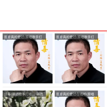
我是真的爱过(原唱歌手灯
我是真的爱过(原唱歌手灯
塔)，永远幸福在线演唱
塔)，永远幸福在线演唱
3210分
3210分
情毒(原唱歌手灯塔)，碎雨
我是真的爱过在线听(原唱
轩创始人杰森【拒礼物】在
是灯塔)，快乐天使演唱点
线演唱3476分
播:356次