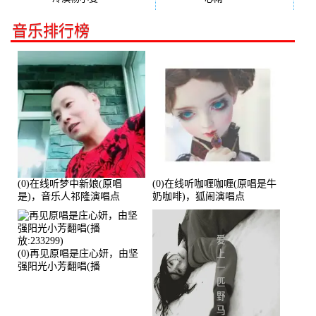
音乐排行榜
(0)在线听梦中新娘(原唱
(0)在线听咖喱咖喱(原唱是牛
是)，音乐人祁隆演唱点
奶咖啡)，狐闹演唱点
播:2713192次
播:287579次
(0)再见原唱是庄心妍，由坚
强阳光小芳翻唱(播
放:233299)