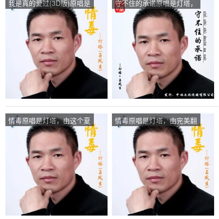
我是真的爱过(3D版)原唱是
守不住的承诺原唱是灯塔，
灯塔，由闫丽娟翻唱(播
由爱不悔翻唱(播放:12)
放:37)
情毒原唱是灯塔，由这个夏
情毒原唱是灯塔，由完美翻
天有点凉翻唱(播放:89)
唱(播放:13626)