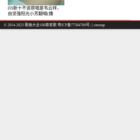
(0)新十不该原唱是韦云祥，
由坚强阳光小芳翻唱(播
放:49861)
© 2014-2023 歌曲大全100首老歌
粤ICP备77584760号
|
|
sitemap