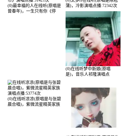
(0)太多II在线听(原唱是陈冠
(0)最幸福的人在线听(原唱是
蒲)，冷影演唱点播:72342次
曾春年)，一生只有你《停
币》演唱点播:51421次
(0)在线听梦中新娘(原唱
是)，音乐人祁隆演唱点
播:2713192次
(0)在线听凉凉(原唱是与张碧
晨合唱)，紫微流星精英家族
演唱点播:53774次