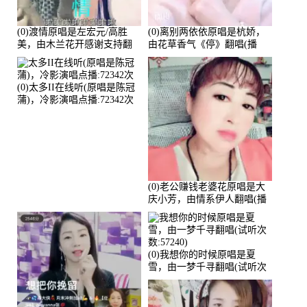
(0)渡情原唱是左宏元/高胜
(0)离别两依依原唱是杭娇，
美，由木兰花开感谢支持翻
由花草香气《停》翻唱(播
唱(播放:82339)
放:81215)
(0)太多II在线听(原唱是陈冠
蒲)，冷影演唱点播:72342次
(0)老公赚钱老婆花原唱是大
庆小芳，由情系伊人翻唱(播
放:72036)
(0)我想你的时候原唱是夏
雪，由一梦千寻翻唱(试听次
数:57240)