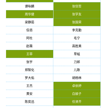
谭咏麟
张信哲
周华健
张学友
梁静茹
张国荣
伍佰
李克勤
阿杜
毛宁
赵薇
高胜美
王菲
草蜢
张宇
刀郎
郑智化
儿歌
罗大佑
胡杨林
王杰
卓依婷
黄安
白娘子
陈奕迅
任贤齐