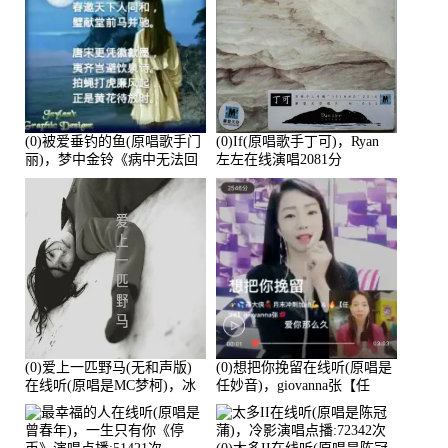
(0)被爱垂钓的鱼(原唱歌手门
(0)If(原唱歌手丁可)，Ryan
丽)，梦中金铃《病中无法回
左左在线演唱2081分
复大家》在线演唱3586分
(0)爱上一匹野马(无和声版)
(0)想把你挽留在线听(原唱是
在线听(原唱是MC梦柯)，冰
任妙音)，giovanna张【任
鑫Asce演唱点播:178815次
96】演唱点播:60173次