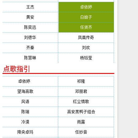
王杰
卓依婷
黄安
白娘子
陈奕迅
任贤齐
刘德华
凤凰传奇
齐秦
刘欢
陈慧琳
杨钰莹
点歌指引
卓依婷
(1378)
祁隆
(647)
望海高歌
(601)
邓丽君
(555)
风语
(543)
红尘情歌
(472)
陈瑞
(459)
高安黑鸭子组合
(388)
冷漠
(355)
雨露
(350)
降央卓玛
(347)
任妙音
(321)