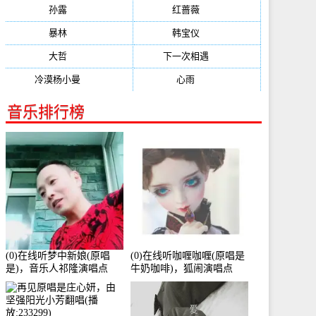
孙露
(321)
红蔷薇
(311)
暴林
(304)
韩宝仪
(274)
大哲
(247)
下一次相遇
(245)
冷漠杨小曼
(240)
心雨
(232)
音乐排行榜
(0)在线听梦中新娘(原唱
(0)在线听咖喱咖喱(原唱是
是)，音乐人祁隆演唱点
牛奶咖啡)，狐闹演唱点
播:2713192次
播:287579次