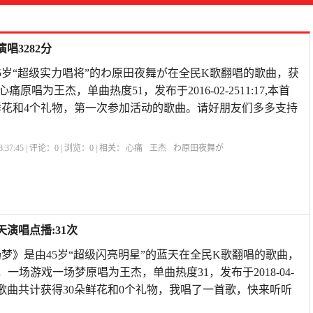
唱3282分
5岁“超级实力唱将”的わ原田夜舞が在全民K歌翻唱的歌曲，获
心痛原唱为王杰，单曲热度51，发布于2016-02-2511:17,本首
鲜花和4个礼物，第一次参加活动的歌曲。请好朋友们多多支持
:37:45 | 评论：
0
| 浏览：
0
| 相关：
心痛
王杰
わ原田夜舞が
演唱点播:31次
梦》是由45岁“超级闪亮明星”的蓝天在全民K歌翻唱的歌曲，
级，一场游戏一场梦原唱为王杰，单曲热度31，发布于2018-04-
X9,本首歌曲共计获得30朵鲜花和0个礼物，我唱了一首歌，快来听听