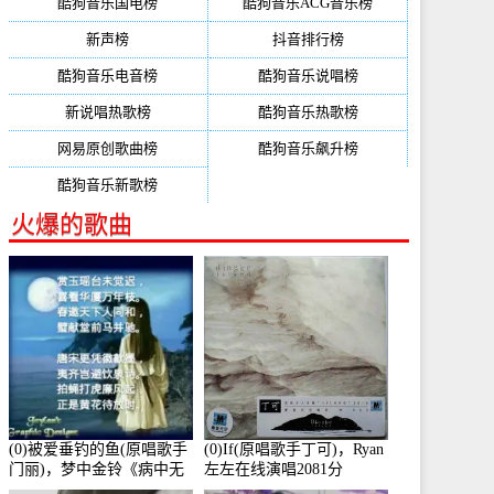
酷狗音乐国电榜
酷狗音乐ACG音乐榜
新声榜
抖音排行榜
酷狗音乐电音榜
酷狗音乐说唱榜
新说唱热歌榜
酷狗音乐热歌榜
网易原创歌曲榜
酷狗音乐飙升榜
酷狗音乐新歌榜
火爆的歌曲
(0)被爱垂钓的鱼(原唱歌手
(0)If(原唱歌手丁可)，Ryan
门丽)，梦中金铃《病中无
左左在线演唱2081分
法回复大家》在线演唱