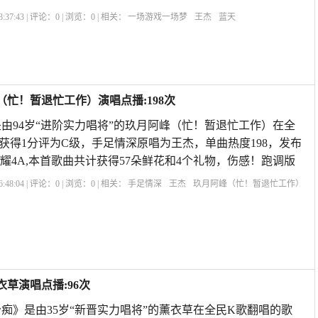
:37:43 | 评论：
0
| 浏览：
0
| 相关：
一场游戏一场梦
王杰
蓝天
（忙！暂退忙工作）演唱点播:198次
由94岁“进阶实力唱将”的玖月阿峰（忙！暂退忙工作）在全
获得1分评为C级，手足情深原唱为王杰，单曲热度198，发布
23:28荣耀4A,本首歌曲共计获得57朵鲜花和4个礼物，伤感！跑调版
:48:04 | 评论：
0
| 浏览：
0
| 相关：
手足情深
王杰
玖月阿峰（忙！暂退忙工作）
草演唱点播:96次
痴》是由35岁“新晋实力唱将”的薰衣草在全民K歌翻唱的歌