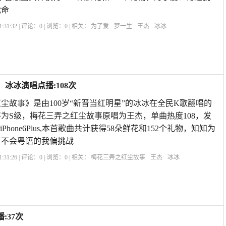
我命
:31:32 | 评论：
0
| 浏览：
0
| 相关：
为了爱
梦一生
王杰
冰冰
冰冰演唱点播:108次
尘故事》是由100岁“新晋当红明星”的冰冰在全民K歌翻唱的
分评为S级，梅花三弄之红尘故事原唱为王杰，单曲热度108，发
7:09iPhone6Plus,本首歌曲共计获得58朵鲜花和152个礼物，知知为
，不会粤语的我偏挑战
:31:26 | 评论：
0
| 浏览：
0
| 相关：
梅花三弄之红尘故事
王杰
冰冰
:37次