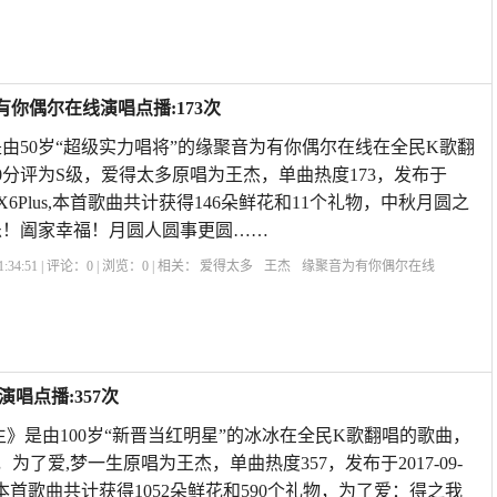
你偶尔在线演唱点播:173次
由50岁“超级实力唱将”的缘聚音为有你偶尔在线在全民K歌翻
90分评为S级，爱得太多原唱为王杰，单曲热度173，发布于
16vivoX6Plus,本首歌曲共计获得146朵鲜花和11个礼物，中秋月圆之
乐！阖家幸福！月圆人圆事更圆……
:34:51 | 评论：
0
| 浏览：
0
| 相关：
爱得太多
王杰
缘聚音为有你偶尔在线
唱点播:357次
生》是由100岁“新晋当红明星”的冰冰在全民K歌翻唱的歌曲，
，为了爱,梦一生原唱为王杰，单曲热度357，发布于2017-09-
e6Plus,本首歌曲共计获得1052朵鲜花和590个礼物，为了爱：得之我