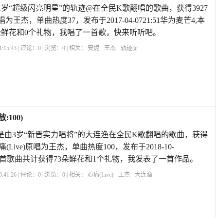
1岁“超级闪亮明星”的轨迹@在全民K歌翻唱的歌曲，获得3927
王杰，单曲热度37，发布于2017-04-0721:51华为麦芒4,本
朵鲜花和0个礼物，我唱了一首歌，快来听听吧。
:15:43 | 评论：
0
| 浏览：
0
| 相关：
安妮
王杰
轨迹@
100)
)》是由3岁“新晋实力唱将”的大连渔在全民K歌翻唱的歌曲，获得
(Live)原唱为王杰，单曲热度100，发布于2018-10-
Y71A,本首歌曲共计获得73朵鲜花和1个礼物，我发表了一首作品。
:41:26 | 评论：
0
| 浏览：
0
| 相关：
心痛(Live)
王杰
大连渔