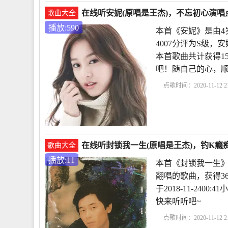
在线听安妮(原唱是王杰)，不忘初心演唱点
歌曲大全
播放:590
本首《安妮》是由4
4007分评为S级，安妮
本首歌曲共计获得1
吧！随自己的心，
点歌时间：2020-11-12 21
在线听封锁我一生(原唱是王杰)，钓K瘾痴
歌曲大全
播放:11
本首《封锁我一生》
翻唱的歌曲，获得3
于2018-11-24
快来听听吧~
点歌时间：2020-11-12 21