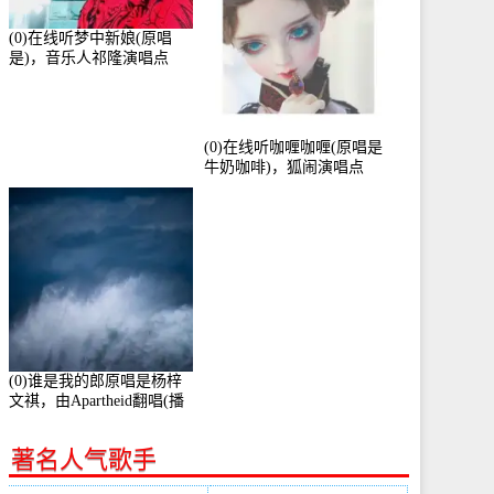
(0)在线听梦中新娘(原唱
是)，音乐人祁隆演唱点
播:2713192次
(0)在线听咖喱咖喱(原唱是
牛奶咖啡)，狐闹演唱点
播:287579次
(0)谁是我的郎原唱是杨梓
文祺，由Apartheid翻唱(播
放:94178)
著名人气歌手