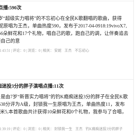
播:590次
岁“超级实力唱将”的不忘初心在全民K歌翻唱的歌曲，获得
原唱为王杰，单曲热度590，发布于2017-04-0918:19vivoX7,
56朵鲜花和17个礼物，唱自己的歌，跑自己的调，让伴奏追去
顺自己的意
:43:51 | 评论：
0
| 浏览：
0
| 相关：
安妮
王杰
不忘初心
迷投3分的胖子演唱点播:11次
是由7岁“新晋实力唱将”的钓K瘾痴迷投3分的胖子在全民K歌
638分评为A级，封锁我一生原唱为王杰，单曲热度11，发布
00:41小米5,本首歌曲共计获得10朵鲜花和0个礼物，我参与了合唱，
:39:19 | 评论：
0
| 浏览：
0
| 相关：
封锁我一生
王杰
钓K瘾痴迷投3分的胖子