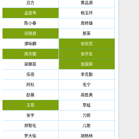
吕方
黄品源
孟庭苇
杨玉环
陈小春
周转雄
邓丽君
那英
谭咏麟
张信哲
周华健
张学友
梁静茹
张国荣
伍佰
李克勤
阿杜
毛宁
赵薇
高胜美
王菲
草蜢
张宇
刀郎
郑智化
儿歌
罗大佑
胡杨林