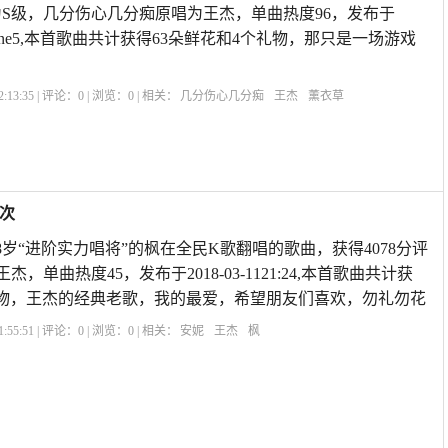
评为S级，几分伤心几分痴原唱为王杰，单曲热度96，发布于
:01iPhone5,本首歌曲共计获得63朵鲜花和4个礼物，那只是一场游戏
:13:35 | 评论：
0
| 浏览：
0
| 相关：
几分伤心几分痴
王杰
薰衣草
5次
8岁“进阶实力唱将”的枫在全民K歌翻唱的歌曲，获得4078分评
，单曲热度45，发布于2018-03-1121:24,本首歌曲共计获
礼物，王杰的经典老歌，我的最爱，希望朋友们喜欢，勿礼勿花
:55:51 | 评论：
0
| 浏览：
0
| 相关：
安妮
王杰
枫