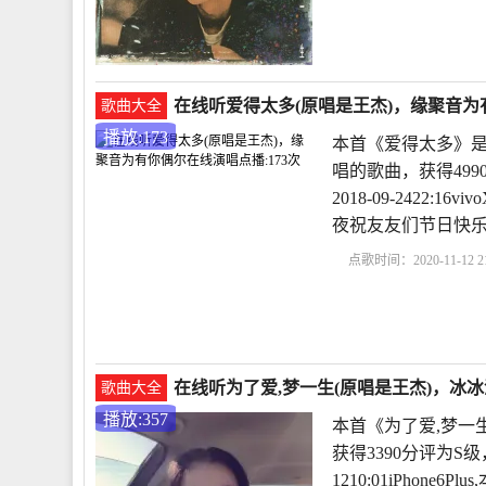
在线听爱得太多(原唱是王杰)，缘聚音为有
歌曲大全
播放:173
本首《爱得太多》是
唱的歌曲，获得49
2018-09-2422:
夜祝友友们节日快
点歌时间：2020-11-12 21
在线听为了爱,梦一生(原唱是王杰)，冰冰演
歌曲大全
播放:357
本首《为了爱,梦一
获得3390分评为S级
1210:01iPhon