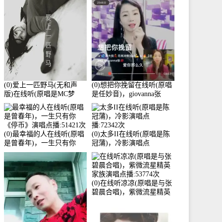
3586分
(0)爱上一匹野马(无和声
(0)想把你挽留在线听(原唱
版)在线听(原唱是MC梦
是任妙音)，giovanna张
柯)，冰鑫Asce演唱点
【任96】演唱点播:60173次
播:178815次
(0)最幸福的人在线听(原唱
(0)太多II在线听(原唱是陈
是曾春年)，一生只有你
冠蒲)，冷影演唱点
《停币》演唱点播:51421次
播:72342次
(0)在线听凉凉(原唱是与张
碧晨合唱)，紫微流星精英
家族演唱点播:53774次