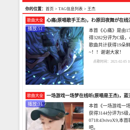
你的位置：
首页
> TAG信息列表 > 王杰
心痛(原唱歌手王杰)，わ原田夜舞が在线演
歌曲大全
播放:51
本首《心痛》是由1
得3282分评为C级，
歌曲共计获得19朵
~！！谢谢大家！
点歌时间：2021-02-05 18
一场游戏一场梦在线听(原唱是王杰)，蓝天
歌曲大全
播放:31
本首《一场游戏一场
获得3144分评为S
0718:43vivo
吧。