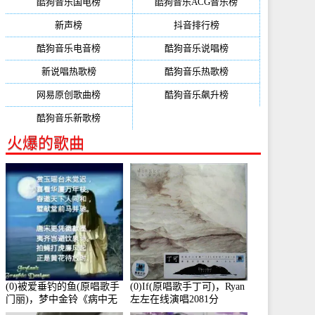
酷狗音乐国电榜
酷狗音乐ACG音乐榜
新声榜
抖音排行榜
酷狗音乐电音榜
酷狗音乐说唱榜
新说唱热歌榜
酷狗音乐热歌榜
网易原创歌曲榜
酷狗音乐飙升榜
酷狗音乐新歌榜
火爆的歌曲
(0)被爱垂钓的鱼(原唱歌手
(0)If(原唱歌手丁可)，Ryan
门丽)，梦中金铃《病中无
左左在线演唱2081分
法回复大家》在线演唱