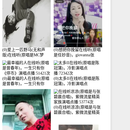
3586分
(0)爱上一匹野马(无和声
(0)想把你挽留在线听(原唱
版)在线听(原唱是MC梦
是任妙音)，giovanna张
柯)，冰鑫Asce演唱点
【任96】演唱点播:60173次
播:178815次
(0)最幸福的人在线听(原唱
(0)太多II在线听(原唱是陈
是曾春年)，一生只有你
冠蒲)，冷影演唱点
《停币》演唱点播:51421次
播:72342次
(0)在线听凉凉(原唱是与张
碧晨合唱)，紫微流星精英
家族演唱点播:53774次