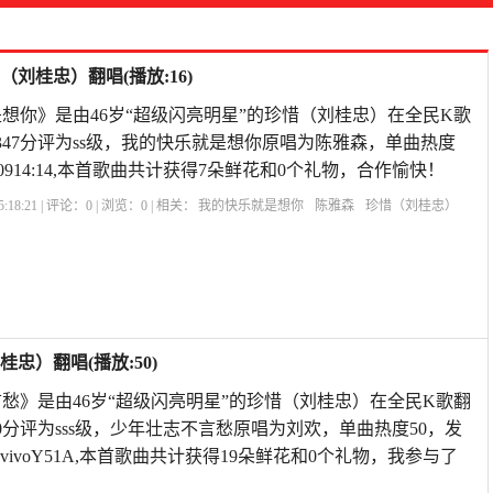
刘桂忠）翻唱(播放:16)
想你》是由46岁“超级闪亮明星”的珍惜（刘桂忠）在全民K歌
347分评为ss级，我的快乐就是想你原唱为陈雅森，单曲热度
08-0914:14,本首歌曲共计获得7朵鲜花和0个礼物，合作愉快！
:18:21 | 评论：
0
| 浏览：
0
| 相关：
我的快乐就是想你
陈雅森
珍惜（刘桂忠）
）翻唱(播放:50)
愁》是由46岁“超级闪亮明星”的珍惜（刘桂忠）在全民K歌翻
0分评为sss级，少年壮志不言愁原唱为刘欢，单曲热度50，发
14:38vivoY51A,本首歌曲共计获得19朵鲜花和0个礼物，我参与了