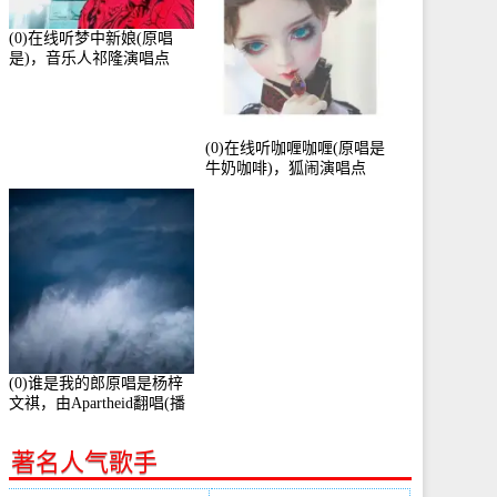
(0)在线听梦中新娘(原唱
是)，音乐人祁隆演唱点
播:2713192次
(0)在线听咖喱咖喱(原唱是
牛奶咖啡)，狐闹演唱点
播:287579次
(0)谁是我的郎原唱是杨梓
文祺，由Apartheid翻唱(播
放:94178)
著名人气歌手