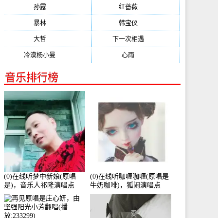
孙露
(321)
红蔷薇
(311)
暴林
(304)
韩宝仪
(274)
大哲
(247)
下一次相遇
(245)
冷漠杨小曼
(240)
心雨
(232)
音乐排行榜
(0)在线听梦中新娘(原唱
(0)在线听咖喱咖喱(原唱是
是)，音乐人祁隆演唱点
牛奶咖啡)，狐闹演唱点
播:2713192次
播:287579次