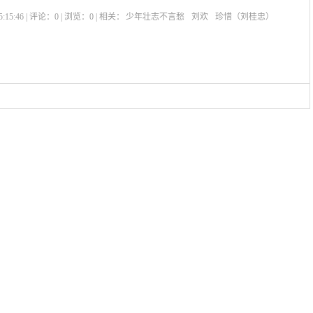
:15:46 | 评论：
0
| 浏览：
0
| 相关：
少年壮志不言愁
刘欢
珍惜（刘桂忠）