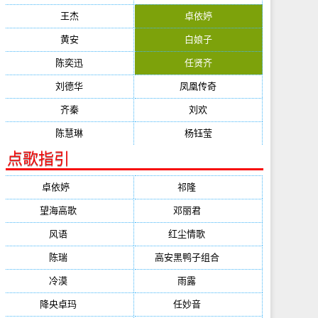
王杰
卓依婷
黄安
白娘子
陈奕迅
任贤齐
刘德华
凤凰传奇
齐秦
刘欢
陈慧琳
杨钰莹
点歌指引
卓依婷
(1378)
祁隆
(647)
望海高歌
(601)
邓丽君
(555)
风语
(543)
红尘情歌
(472)
陈瑞
(459)
高安黑鸭子组合
(388)
冷漠
(355)
雨露
(350)
降央卓玛
(347)
任妙音
(321)