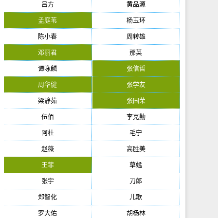
吕方
黄品源
孟庭苇
杨玉环
陈小春
周转雄
邓丽君
那英
谭咏麟
张信哲
周华健
张学友
梁静茹
张国荣
伍佰
李克勤
阿杜
毛宁
赵薇
高胜美
王菲
草蜢
张宇
刀郎
郑智化
儿歌
罗大佑
胡杨林