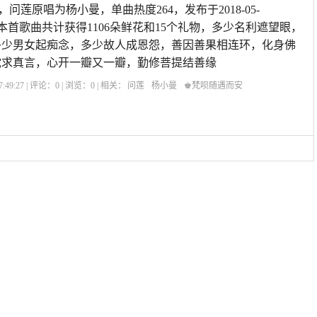
，问莲原唱为杨小曼，单曲热度264，发布于2018-05-
9sPlus,本首歌曲共计获得1106朵鲜花和15个礼物，多少名利遮望眼，
多少男女起痴念，多少故人成恩怨，善因善果相连环，化身佛
陀求真言，心开一瓣又一瓣，勤修菩提结善缘
:49:27 | 评论：
0
| 浏览：
0
| 相关：
问莲
杨小曼
♚梵呗随遇而安