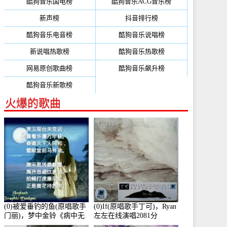
酷狗音乐国电榜
酷狗音乐ACG音乐榜
新声榜
抖音排行榜
酷狗音乐电音榜
酷狗音乐说唱榜
新说唱热歌榜
酷狗音乐热歌榜
网易原创歌曲榜
酷狗音乐飙升榜
酷狗音乐新歌榜
火爆的歌曲
(0)被爱垂钓的鱼(原唱歌手
(0)If(原唱歌手丁可)，Ryan
门丽)，梦中金铃《病中无
左左在线演唱2081分
法回复大家》在线演唱