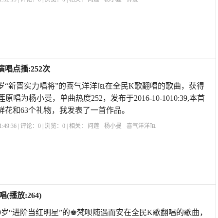
唱点播:252次
岁“新晋实力唱将”的喜气洋洋℡在全民K歌翻唱的歌曲，获得
原唱为杨小曼，单曲热度252，发布于2016-10-1010:39,本首
朵鲜花和63个礼物，我发表了一首作品。
:49:36 | 评论：
0
| 浏览：
0
| 相关：
问莲
杨小曼
喜气洋洋℡
播放:264)
9岁“进阶当红明星”的♚梵呗随遇而安在全民K歌翻唱的歌曲，