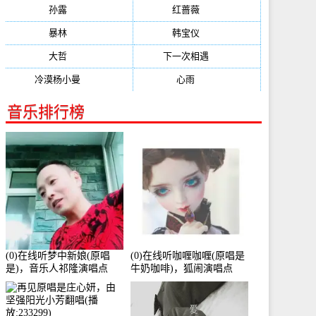
孙露
(321)
红蔷薇
(311)
暴林
(304)
韩宝仪
(274)
大哲
(247)
下一次相遇
(245)
冷漠杨小曼
(240)
心雨
(232)
音乐排行榜
(0)在线听梦中新娘(原唱
(0)在线听咖喱咖喱(原唱是
是)，音乐人祁隆演唱点
牛奶咖啡)，狐闹演唱点
播:2713192次
播:287579次