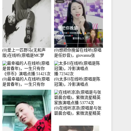
3586分
(0)爱上一匹野马(无和声
(0)想把你挽留在线听(原唱
版)在线听(原唱是MC梦
是任妙音)，giovanna张
柯)，冰鑫Asce演唱点
【任96】演唱点播:60173次
播:178815次
(0)最幸福的人在线听(原唱
(0)太多II在线听(原唱是陈
是曾春年)，一生只有你
冠蒲)，冷影演唱点
《停币》演唱点播:51421次
播:72342次
(0)在线听凉凉(原唱是与张
碧晨合唱)，紫微流星精英
家族演唱点播:53774次