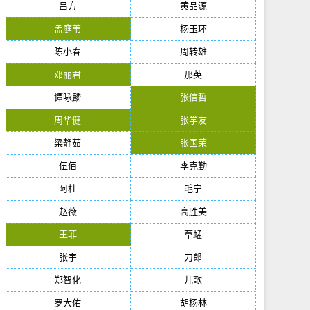
吕方
黄品源
孟庭苇
杨玉环
陈小春
周转雄
邓丽君
那英
谭咏麟
张信哲
周华健
张学友
梁静茹
张国荣
伍佰
李克勤
阿杜
毛宁
赵薇
高胜美
王菲
草蜢
张宇
刀郎
郑智化
儿歌
罗大佑
胡杨林