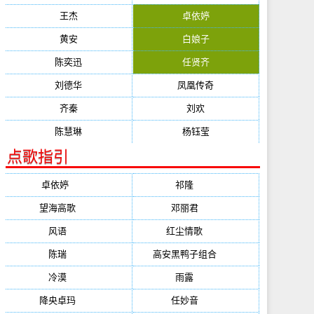
王杰
卓依婷
黄安
白娘子
陈奕迅
任贤齐
刘德华
凤凰传奇
齐秦
刘欢
陈慧琳
杨钰莹
点歌指引
卓依婷
(1378)
祁隆
(647)
望海高歌
(601)
邓丽君
(555)
风语
(543)
红尘情歌
(472)
陈瑞
(459)
高安黑鸭子组合
(388)
冷漠
(355)
雨露
(350)
降央卓玛
(347)
任妙音
(321)