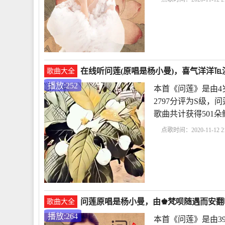
在线听问莲(原唱是杨小曼)，喜气洋洋℡演
歌曲大全
播放:252
本首《问莲》是由4
2797分评为S级，问莲
歌曲共计获得501
点歌时间：2020-11-12 21
问莲原唱是杨小曼，由♚梵呗随遇而安翻唱(
歌曲大全
播放:264
本首《问莲》是由3