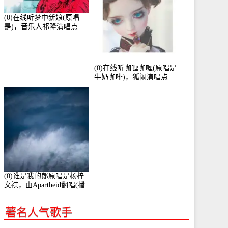
(0)在线听梦中新娘(原唱
是)，音乐人祁隆演唱点
播:2713192次
(0)在线听咖喱咖喱(原唱是
牛奶咖啡)，狐闹演唱点
播:287579次
(0)谁是我的郎原唱是杨梓
文祺，由Apartheid翻唱(播
放:94178)
著名人气歌手