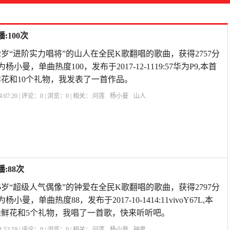
:100次
2岁“进阶实力唱将”的山人在全民K歌翻唱的歌曲，获得2757分
小曼，单曲热度100，发布于2017-12-1119:57华为P9,本首
鲜花和10个礼物，我发表了一首作品。
:07:20 | 评论：
0
| 浏览：
0
| 相关：
问莲
杨小曼
山人
:88次
5岁“超级人气偶像”的钟爱在全民K歌翻唱的歌曲，获得2797分
曼，单曲热度88，发布于2017-10-1414:11vivoY67L,本
朵鲜花和5个礼物，我唱了一首歌，快来听听吧。
:52:19 | 评论：
0
| 浏览：
0
| 相关：
问莲
杨小曼
钟爱