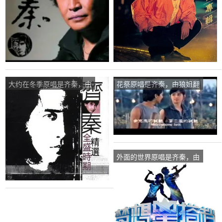
大约在冬季原唱是齐秦，由
花祭原唱是齐秦，由狼姐翻
心平气和翻唱(播放:97)
唱(播放:81)
外面的世界原唱是齐秦，由
想着你的好翻唱(播放:91)