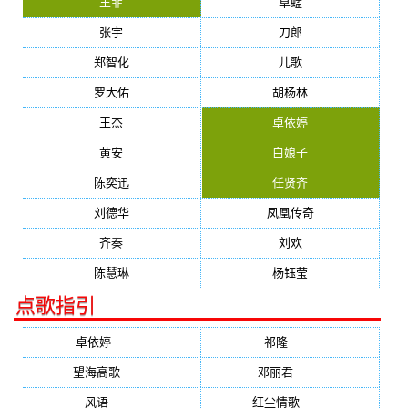
王菲
草蜢
张宇
刀郎
郑智化
儿歌
罗大佑
胡杨林
王杰
卓依婷
黄安
白娘子
陈奕迅
任贤齐
刘德华
凤凰传奇
齐秦
刘欢
陈慧琳
杨钰莹
点歌指引
卓依婷
(1378)
祁隆
(647)
望海高歌
(601)
邓丽君
(555)
风语
(543)
红尘情歌
(472)