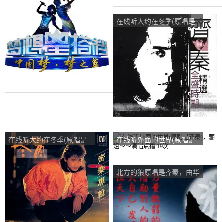
齐秦)，我的世界你来过演
秦)，丢了幸福的演唱点
唱点播:37次
播:47次
在线听大约在冬季(原唱是
齐秦)，晶晶演唱点播:27次
在线听大约在冬季(原唱是
在线听外面的世界(原唱是
齐秦)，SY演唱点播:14次
齐秦)，骊姐～～演唱点
播:19次
北方的狼原唱是齐秦，由华
哥翻唱(播放:41)