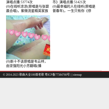
(0)在线听凉凉(原唱是与张碧
(0)最幸福的人在线听(原唱是
晨合唱)，紫微流星精英家族
曾春年)，一生只有你《停
演唱点播:53774次
币》演唱点播:51421次
(0)新十不该原唱是韦云祥，
由坚强阳光小芳翻唱(播
放:49861)
© 2014-2023 歌曲大全100首老歌
粤ICP备77584760号
|
|
sitemap