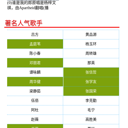
(0)谁是我的郎原唱是杨梓文
祺，由Apartheid翻唱(播
放:94178)
著名人气歌手
吕方
黄品源
孟庭苇
杨玉环
陈小春
周转雄
邓丽君
那英
谭咏麟
张信哲
周华健
张学友
梁静茹
张国荣
伍佰
李克勤
阿杜
毛宁
赵薇
高胜美