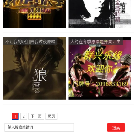
不让我的眼泪陪我过夜原唱
大约在冬季原唱是齐秦，由
是齐秦，由初高中数理化补
小马金牌主唱群兴乐缘翻唱
习翻唱(播放:152)
(播放:131)
1
2
下一页
尾页