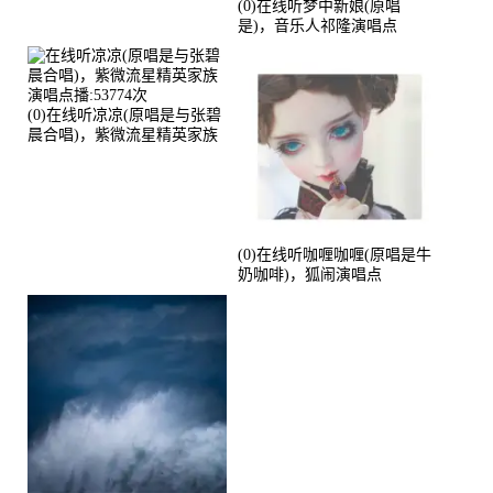
(0)在线听梦中新娘(原唱
是)，音乐人祁隆演唱点
播:2713192次
(0)在线听凉凉(原唱是与张碧
晨合唱)，紫微流星精英家族
演唱点播:53774次
(0)在线听咖喱咖喱(原唱是牛
奶咖啡)，狐闹演唱点
播:287579次