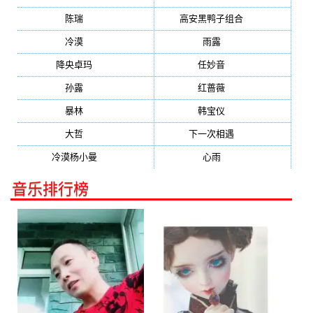
陈瑞
(459)
高安黑鸭子组合
(388)
冷漠
(355)
雨露
(350)
降央卓玛
(347)
任妙音
(321)
孙露
(321)
红蔷薇
(311)
暴林
(304)
韩宝仪
(274)
大哲
(247)
下一次相遇
(245)
冷漠杨小曼
(240)
心雨
(232)
音乐排行榜