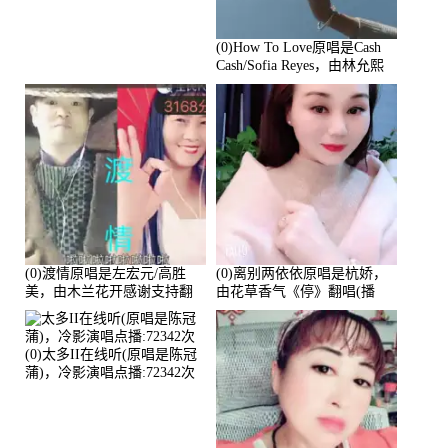
(0)How To Love原唱是Cash
Cash/Sofia Reyes，由林允熙
翻唱(播放:84447)
(0)渡情原唱是左宏元/高胜
(0)离别两依依原唱是杭娇，
美，由木兰花开感谢支持翻
由花草香气《停》翻唱(播
唱(播放:82339)
放:81215)
(0)太多II在线听(原唱是陈冠
蒲)，冷影演唱点播:72342次