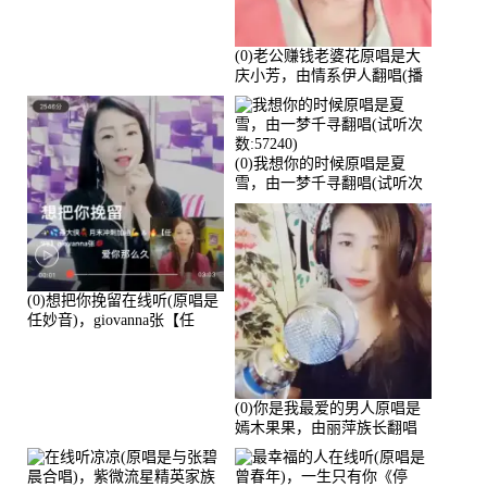
(0)老公赚钱老婆花原唱是大
庆小芳，由情系伊人翻唱(播
放:72036)
(0)我想你的时候原唱是夏
雪，由一梦千寻翻唱(试听次
数:57240)
(0)想把你挽留在线听(原唱是
任妙音)，giovanna张【任
96】演唱点播:60173次
(0)你是我最爱的男人原唱是
嫣木果果，由丽萍族长翻唱
(播放:56258)