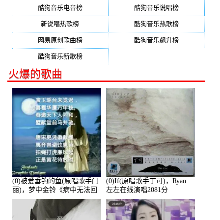
酷狗音乐电音榜
酷狗音乐说唱榜
新说唱热歌榜
酷狗音乐热歌榜
网易原创歌曲榜
酷狗音乐飙升榜
酷狗音乐新歌榜
火爆的歌曲
(0)被爱垂钓的鱼(原唱歌手门
(0)If(原唱歌手丁可)，Ryan
丽)，梦中金铃《病中无法回
左左在线演唱2081分
复大家》在线演唱3586分