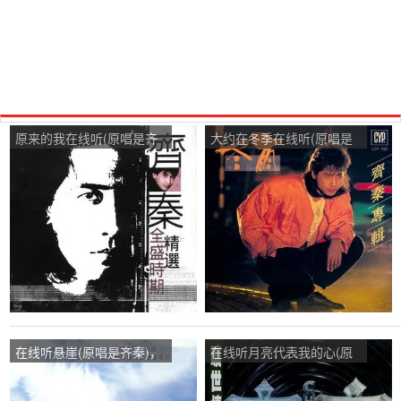
原来的我在线听(原唱是齐
大约在冬季在线听(原唱是
秦)，22演唱点播:45次
齐秦)，昨夜的雨⋯演唱点
播:27次
在线听悬崖(原唱是齐秦)，
在线听月亮代表我的心(原
红卫演唱点播:20次
唱是齐秦)，2020年加油～
加油～加油演唱点播:140次