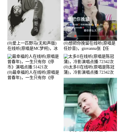
(0)爱上一匹野马(无和声版)
(0)想把你挽留在线听(原唱是
在线听(原唱是MC梦柯)，冰
任妙音)，giovanna张【任
鑫Asce演唱点播:178815次
96】演唱点播:60173次
(0)太多II在线听(原唱是陈冠
(0)最幸福的人在线听(原唱是
蒲)，冷影演唱点播:72342次
曾春年)，一生只有你《停
币》演唱点播:51421次