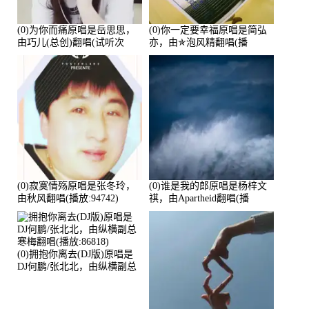
(0)为你而痛原唱是岳思思，
(0)你一定要幸福原唱是简弘
由巧儿(总创)翻唱(试听次
亦，由✯泡风精翻唱(播
数:108697)
放:102381)
(0)寂寞情殇原唱是张冬玲，
(0)谁是我的郎原唱是杨梓文
由秋风翻唱(播放:94742)
祺，由Apartheid翻唱(播
放:94178)
(0)拥抱你离去(DJ版)原唱是
DJ何鹏/张北北，由纵横副总
寒梅翻唱(播放:86818)