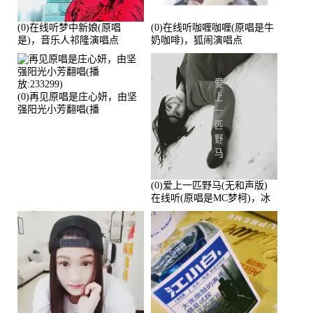
(0)在线听梦中新娘(原唱
(0)在线听咖喱咖喱(原唱是牛
是)，音乐人祁隆演唱点
奶咖啡)，狐闹演唱点
播:2713192次
播:287579次
(0)再见原唱是庄心妍，由坚
强阳光小芳翻唱(播
放:233299)
(0)爱上一匹野马(无和声版)
在线听(原唱是MC梦柯)，冰
鑫Asce演唱点播:178815次