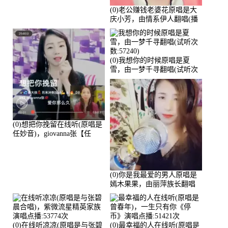
(0)老公赚钱老婆花原唱是大
庆小芳，由情系伊人翻唱(播
放:72036)
(0)我想你的时候原唱是夏
雪，由一梦千寻翻唱(试听次
数:57240)
(0)想把你挽留在线听(原唱是
任妙音)，giovanna张【任
96】演唱点播:60173次
(0)你是我最爱的男人原唱是
嫣木果果，由丽萍族长翻唱
(播放:56258)
(0)在线听凉凉(原唱是与张碧
(0)最幸福的人在线听(原唱是