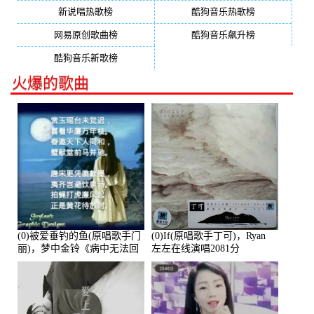
新说唱热歌榜
酷狗音乐热歌榜
网易原创歌曲榜
酷狗音乐飙升榜
酷狗音乐新歌榜
火爆的歌曲
(0)被爱垂钓的鱼(原唱歌手门
(0)If(原唱歌手丁可)，Ryan
丽)，梦中金铃《病中无法回
左左在线演唱2081分
复大家》在线演唱3586分