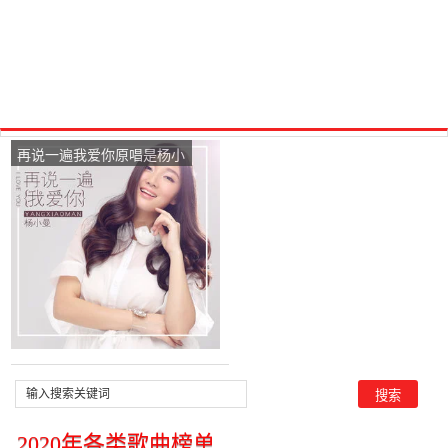
再说一遍我爱你原唱是杨小
曼，由.:四川泸州翻唱(播
放:14)
2020年各类歌曲榜单