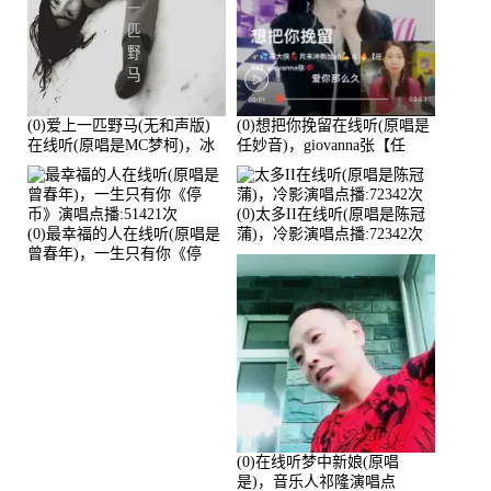
(0)爱上一匹野马(无和声版)
(0)想把你挽留在线听(原唱是
在线听(原唱是MC梦柯)，冰
任妙音)，giovanna张【任
鑫Asce演唱点播:178815次
96】演唱点播:60173次
(0)太多II在线听(原唱是陈冠
(0)最幸福的人在线听(原唱是
蒲)，冷影演唱点播:72342次
曾春年)，一生只有你《停
币》演唱点播:51421次
(0)在线听梦中新娘(原唱
是)，音乐人祁隆演唱点