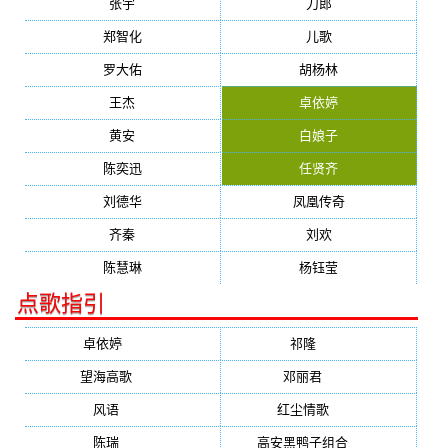
张宇
刀郎
郑智化
儿歌
罗大佑
胡杨林
王杰
卓依婷
黄安
白娘子
陈奕迅
任贤齐
刘德华
凤凰传奇
齐秦
刘欢
陈慧琳
杨钰莹
点歌指引
卓依婷
(1378)
祁隆
(647)
望海高歌
(601)
邓丽君
(555)
风语
(543)
红尘情歌
(472)
陈瑞
(459)
高安黑鸭子组合
(388)