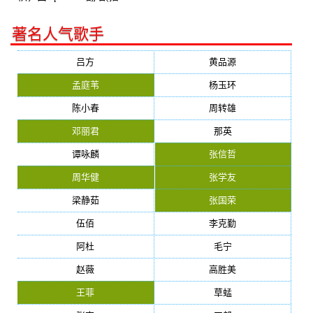
放:94178)
著名人气歌手
吕方
黄品源
孟庭苇
杨玉环
陈小春
周转雄
邓丽君
那英
谭咏麟
张信哲
周华健
张学友
梁静茹
张国荣
伍佰
李克勤
阿杜
毛宁
赵薇
高胜美
王菲
草蜢