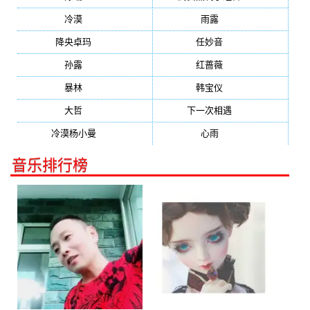
冷漠
(355)
雨露
(350)
降央卓玛
(347)
任妙音
(321)
孙露
(321)
红蔷薇
(311)
暴林
(304)
韩宝仪
(274)
大哲
(247)
下一次相遇
(245)
冷漠杨小曼
(240)
心雨
(232)
音乐排行榜