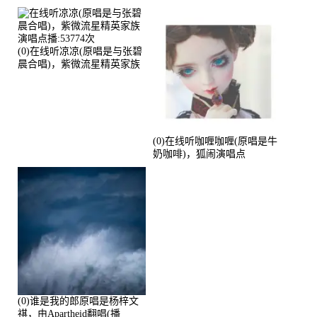
播:2713192次
(0)在线听凉凉(原唱是与张碧
晨合唱)，紫微流星精英家族
演唱点播:53774次
(0)在线听咖喱咖喱(原唱是牛
奶咖啡)，狐闹演唱点
播:287579次
(0)谁是我的郎原唱是杨梓文
祺，由Apartheid翻唱(播