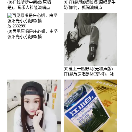
(0)在线听梦中新娘(原唱
(0)在线听咖喱咖喱(原唱是牛
是)，音乐人祁隆演唱点
奶咖啡)，狐闹演唱点
播:2713192次
播:287579次
(0)再见原唱是庄心妍，由坚
强阳光小芳翻唱(播
放:233299)
(0)爱上一匹野马(无和声版)
在线听(原唱是MC梦柯)，冰
鑫Asce演唱点播:178815次