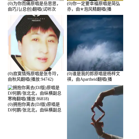
(0)为你而痛原唱是岳思思，
(0)你一定要幸福原唱是简弘
由巧儿(总创)翻唱(试听次
亦，由✯泡风精翻唱(播
数:108697)
放:102381)
(0)寂寞情殇原唱是张冬玲，
(0)谁是我的郎原唱是杨梓文
由秋风翻唱(播放:94742)
祺，由Apartheid翻唱(播
放:94178)
(0)拥抱你离去(DJ版)原唱是
DJ何鹏/张北北，由纵横副总
寒梅翻唱(播放:86818)