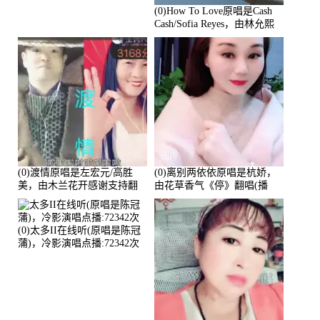
(0)How To Love原唱是Cash
Cash/Sofia Reyes，由林允熙
翻唱(播放:84447)
(0)渡情原唱是左宏元/高胜
(0)离别两依依原唱是杭娇，
美，由木兰花开感谢支持翻
由花草香气《停》翻唱(播
唱(播放:82339)
放:81215)
(0)太多II在线听(原唱是陈冠
蒲)，冷影演唱点播:72342次