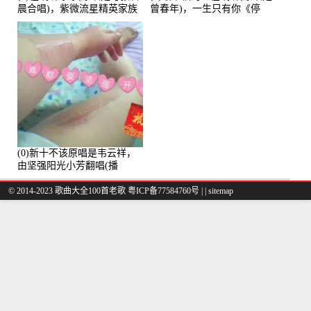
晨合唱)，紫微流星精英家族
曾春年)，一生只有你《停
演唱点播:53774次
币》演唱点播:51421次
(0)新十不该原唱是韦云祥，
由坚强阳光小芳翻唱(播
放:49861)
© 2014-2023 歌曲大全100首老歌
粤ICP备77584760号
|
|
sitemap