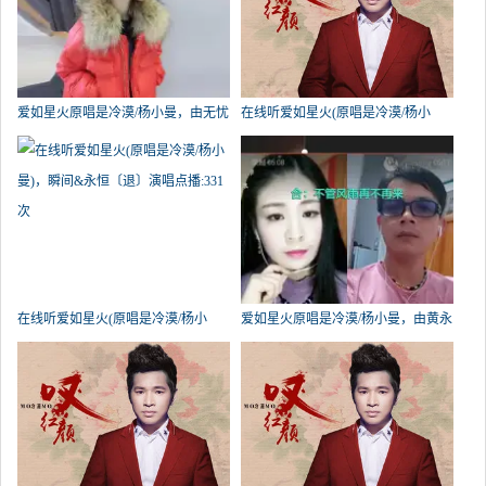
爱如星火原唱是冷漠/杨小曼，由无忧
在线听爱如星火(原唱是冷漠/杨小
翻唱(播放:7304)
曼)，静心演唱点播:3221次
在线听爱如星火(原唱是冷漠/杨小
爱如星火原唱是冷漠/杨小曼，由黄永
曼)，瞬间&永恒〔退〕演唱点播:331
贵翻唱(试听次数:218)
次