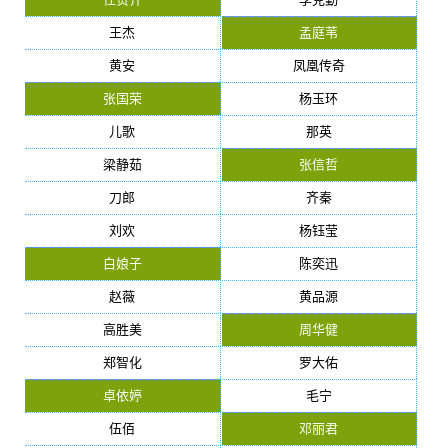
王杰
孟庭苇
黄安
凤凰传奇
张国荣
杨玉环
儿歌
那英
梁静茹
张信哲
刀郎
齐秦
刘欢
杨钰莹
白娘子
陈奕迅
赵薇
黄品源
高胜美
周华健
郑智化
罗大佑
卓依婷
毛宁
伍佰
邓丽君