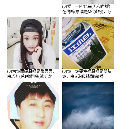
(0)爱上一匹野马(无和声版)
在线听(原唱是MC梦柯)，冰
鑫Asce演唱点播:178815次
(0)为你而痛原唱是岳思思，
(0)你一定要幸福原唱是简弘
由巧儿(总创)翻唱(试听次
亦，由✯泡风精翻唱(播
数:108697)
放:102381)