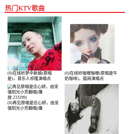
放:94178)
热门KTV歌曲
(0)在线听梦中新娘(原唱
(0)在线听咖喱咖喱(原唱是牛
是)，音乐人祁隆演唱点
奶咖啡)，狐闹演唱点
播:2713192次
播:287579次
(0)再见原唱是庄心妍，由坚
强阳光小芳翻唱(播
放:233299)