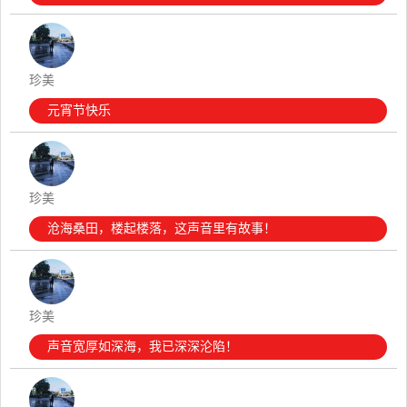
珍美
元宵节快乐
珍美
沧海桑田，楼起楼落，这声音里有故事！
珍美
声音宽厚如深海，我已深深沦陷！