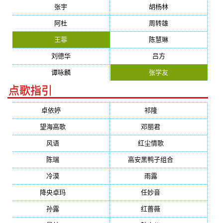
张宇
胡杨林
阿杜
周转雄
王菲
陈慧琳
刘德华
吕方
谭咏麟
张学友
点歌指引
卓依婷
(1378)
祁隆
(647)
望海高歌
(601)
邓丽君
(555)
风语
(543)
红尘情歌
(472)
陈瑞
(459)
高安黑鸭子组合
(388)
冷漠
(355)
雨露
(350)
降央卓玛
(347)
任妙音
(321)
孙露
(321)
红蔷薇
(311)