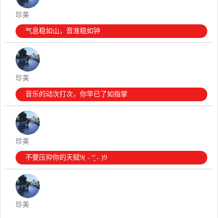
珍美
气息稳如山，音准稳如钟
珍美
音乐的动次打次，你早已了如指掌
珍美
不要压抑你的天赋9( ˶˙º̬˙˶ )9
珍美