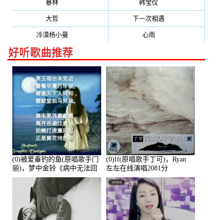
暴林
(304)
韩宝仪
(274)
大哲
(247)
下一次相遇
(245)
冷漠杨小曼
(240)
心雨
(232)
好听歌曲推荐
(0)被爱垂钓的鱼(原唱歌手门
(0)If(原唱歌手丁可)，Ryan
丽)，梦中金铃《病中无法回
左左在线演唱2081分
复大家》在线演唱3586分