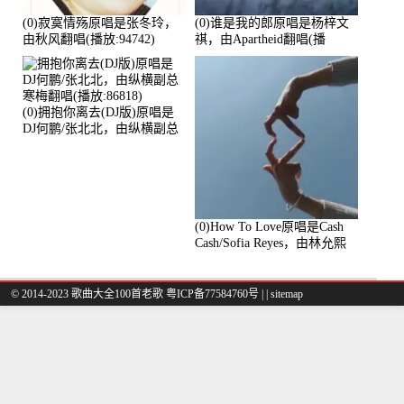
(0)寂寞情殇原唱是张冬玲，
(0)谁是我的郎原唱是杨梓文
由秋风翻唱(播放:94742)
祺，由Apartheid翻唱(播
放:94178)
(0)拥抱你离去(DJ版)原唱是
DJ何鹏/张北北，由纵横副总
寒梅翻唱(播放:86818)
(0)How To Love原唱是Cash
Cash/Sofia Reyes，由林允熙
翻唱(播放:84447)
© 2014-2023 歌曲大全100首老歌
粤ICP备77584760号
|
|
sitemap