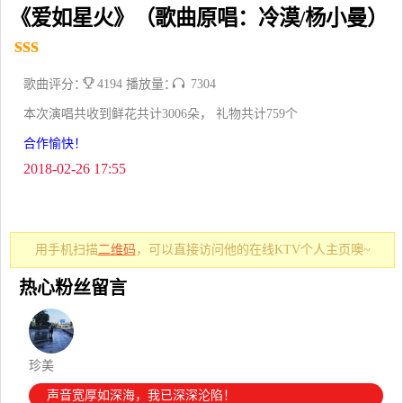
《爱如星火》（歌曲原唱：冷漠/杨小曼）
sss
歌曲评分：
4194 播放量：
7304
本次演唱共收到鲜花共计3006朵， 礼物共计759个
合作愉快！
2018-02-26 17:55
用手机扫描
二维码
，可以直接访问他的在线KTV个人主页噢~
热心粉丝留言
珍美
声音宽厚如深海，我已深深沦陷！