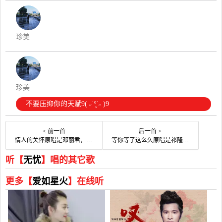
珍美
珍美
不要压抑你的天赋9( ˶˙º̬˙˶ )9
< 前一首
后一首 >
情人的关怀原唱是邓丽君，由田野蛙鸣翻唱(播放:84)
等你等了这么久原唱是祁隆，由笑对人生翻唱(播放:257)
听【
无忧
】唱的其它歌
更多【
爱如星火
】在线听