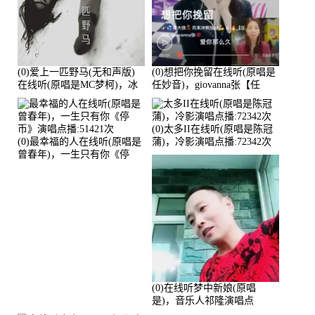
(0)爱上一匹野马(无和声版)
(0)想把你挽留在线听(原唱是
在线听(原唱是MC梦柯)，冰
任妙音)，giovanna张【任
鑫Asce演唱点播:178815次
96】演唱点播:60173次
(0)太多II在线听(原唱是陈冠
(0)最幸福的人在线听(原唱是
蒲)，冷影演唱点播:72342次
曾春年)，一生只有你《停
币》演唱点播:51421次
(0)在线听梦中新娘(原唱
是)，音乐人祁隆演唱点
播:2713192次