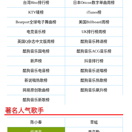
台湾Hito排行榜
日本Oricon数字单曲周榜
KTV唛榜
iTunes榜
Beatport全球电子舞曲榜
美国Billboard周榜
电竞音乐榜
UK排行榜周榜
英国Q杂志中文版周榜
酷狗音乐韩语榜
酷狗音乐国电榜
酷狗音乐ACG音乐榜
新声榜
抖音排行榜
酷狗音乐电音榜
酷狗音乐说唱榜
新说唱热歌榜
酷狗音乐热歌榜
网易原创歌曲榜
酷狗音乐飙升榜
酷狗音乐新歌榜
著名人气歌手
陈小春
草蜢
任贤齐
李克勤