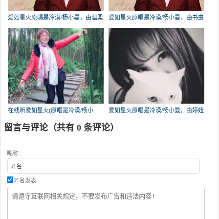
爱如星火原唱是冷漠/杨小曼，由温柔
爱如星火原唱是冷漠/杨小曼，由书虫
的天份 〔有访必回〕翻唱(播放:150)
翻唱(播放:142)
在线听爱如星火(原唱是冷漠/杨小
爱如星火原唱是冷漠/杨小曼，由婷妞
曼)，雪霸天下演唱点播:135次
翻唱(播放:126)
留言与评论（共有
0
条评论）
昵称：
匿名发表