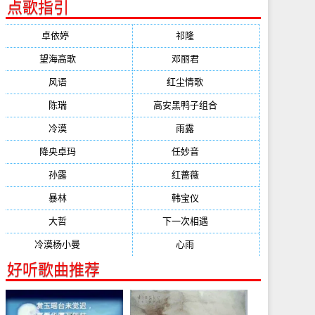
点歌指引
卓依婷
(1378)
祁隆
(647)
望海高歌
(601)
邓丽君
(555)
风语
(543)
红尘情歌
(472)
陈瑞
(459)
高安黑鸭子组合
(388)
冷漠
(355)
雨露
(350)
降央卓玛
(347)
任妙音
(321)
孙露
(321)
红蔷薇
(311)
暴林
(304)
韩宝仪
(274)
大哲
(247)
下一次相遇
(245)
冷漠杨小曼
(240)
心雨
(232)
好听歌曲推荐