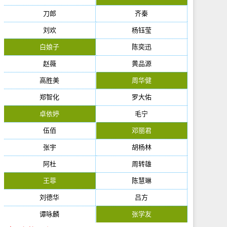
刀郎
齐秦
刘欢
杨钰莹
白娘子
陈奕迅
赵薇
黄品源
高胜美
周华健
郑智化
罗大佑
卓依婷
毛宁
伍佰
邓丽君
张宇
胡杨林
阿杜
周转雄
王菲
陈慧琳
刘德华
吕方
谭咏麟
张学友