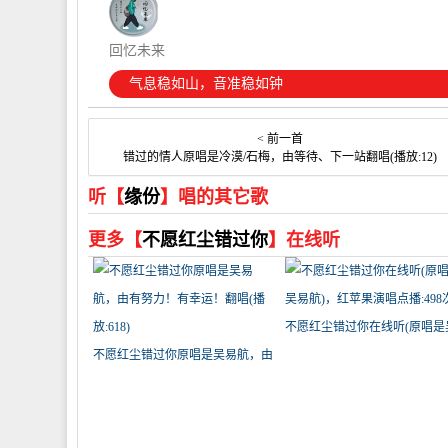
回忆未来
气息稳如山，音准稳如钟
< 前一首
错过的情人原唱是冷漠/石梅，由等待、下一站翻唱(播放:12)
听【
缘份
】唱的其它歌
更多【
不愿红尘错过你
】在线听
不愿红尘错过你在线听(原唱是
不愿红尘错过你原唱是吴易航，由
易航)，红苹果演唱点播:498次
有努力！有幸运！翻唱(播放:618)