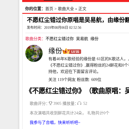
你的位置：
首页
>
歌曲大全
» 正文
不愿红尘错过你原唱是吴易航，由缘份翻唱(
发布时间：2019年08月06日 02:52:56
歌曲分类：
不愿红尘错过你
吴易航
缘份
缘份
有着46年K歌经验的缘份是 61区的K歌达人
《不愿红尘错过你》,赢得粉丝的24鲜花和0个
持他，欢迎在下面留言评论。
关注 119个网友
粉丝数: 609位
《不愿红尘错过你》（歌曲原唱：
歌曲评分：
3905 播放量：
52
本次演唱共收到鲜花共计24朵， 礼物共计0个
我参与了合唱，快来听听吧~