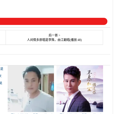
后一首 >
人间情多原唱是李殊，由江翻唱(播放:48)
吴