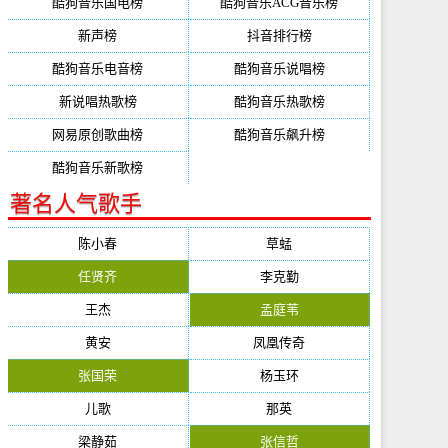
酷狗音乐国电榜
酷狗音乐ACG音乐榜
新声榜
抖音排行榜
酷狗音乐电音榜
酷狗音乐说唱榜
新说唱热歌榜
酷狗音乐热歌榜
网易原创歌曲榜
酷狗音乐飙升榜
酷狗音乐新歌榜
著名人气歌手
陈小春
草蜢
任贤齐
李克勤
王杰
孟庭苇
黄安
凤凰传奇
张国荣
杨玉环
儿歌
那英
梁静茹
张信哲