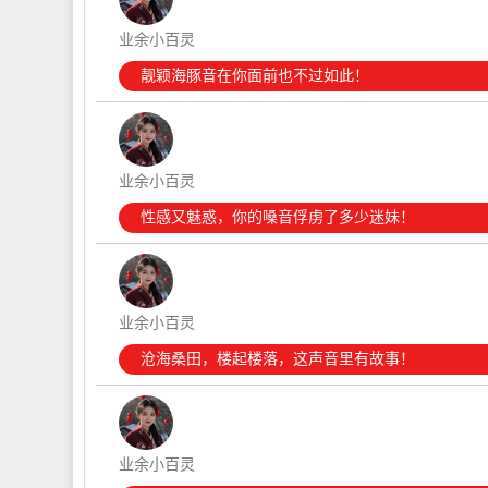
业余小百灵
靓颖海豚音在你面前也不过如此！
业余小百灵
性感又魅惑，你的嗓音俘虏了多少迷妹！
业余小百灵
沧海桑田，楼起楼落，这声音里有故事！
业余小百灵