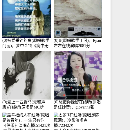
(0)被爱垂钓的鱼(原唱歌手
(0)If(原唱歌手丁可)，Ryan
门丽)，梦中金铃《病中无
左左在线演唱2081分
法回复大家》在线演唱
3586分
(0)爱上一匹野马(无和声
(0)想把你挽留在线听(原唱
版)在线听(原唱是MC梦
是任妙音)，giovanna张
柯)，冰鑫Asce演唱点
【任96】演唱点播:60173次
播:178815次