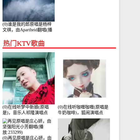
(0)谁是我的郎原唱是杨梓
文祺，由Apartheid翻唱(播
放:94178)
热门KTV歌曲
(0)在线听梦中新娘(原唱
(0)在线听咖喱咖喱(原唱是
是)，音乐人祁隆演唱点
牛奶咖啡)，狐闹演唱点
播:2713192次
播:287579次
(0)再见原唱是庄心妍，由