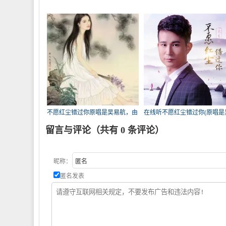
不愿红尘错过你原唱是吴易航，由
在线听不愿红尘错过你(原唱是
风铃随缘翻唱(播放:257)
易航)，冬梅演唱点播:208次
留言与评论（共有
0
条评论）
昵称：
匿名发表