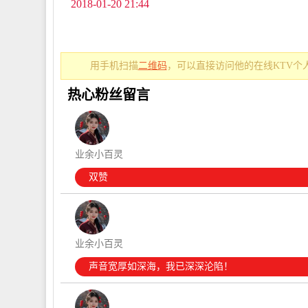
2018-01-20 21:44
用手机扫描
二维码
，可以直接访问他的在线KTV个
热心粉丝留言
业余小百灵
双赞
业余小百灵
声音宽厚如深海，我已深深沦陷！