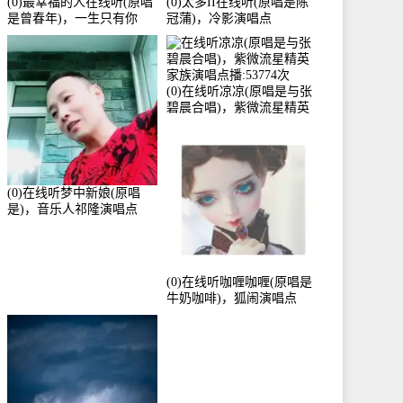
(0)最幸福的人在线听(原唱
(0)太多II在线听(原唱是陈
是曾春年)，一生只有你
冠蒲)，冷影演唱点
《停币》演唱点播:51421次
播:72342次
(0)在线听凉凉(原唱是与张
碧晨合唱)，紫微流星精英
家族演唱点播:53774次
(0)在线听梦中新娘(原唱
是)，音乐人祁隆演唱点
播:2713192次
(0)在线听咖喱咖喱(原唱是
牛奶咖啡)，狐闹演唱点
播:287579次