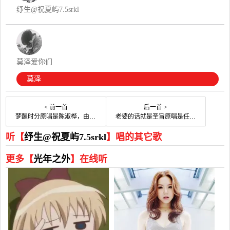
纾生@祝夏屿7.5srkl
莫泽爱你们
莫泽
< 前一首
后一首 >
梦醒时分原唱是陈淑桦，由行者翻唱(播放:15)
老婆的话就是圣旨原唱是任军太，由妖あ灵翻唱(播放:96)
听【
纾生@祝夏屿7.5srkl
】唱的其它歌
更多【
光年之外
】在线听