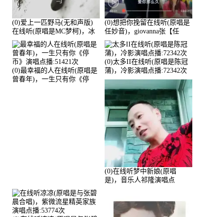
(0)爱上一匹野马(无和声版)
(0)想把你挽留在线听(原唱是
在线听(原唱是MC梦柯)，冰
任妙音)，giovanna张【任
鑫Asce演唱点播:178815次
96】演唱点播:60173次
(0)太多II在线听(原唱是陈冠
(0)最幸福的人在线听(原唱是
蒲)，冷影演唱点播:72342次
曾春年)，一生只有你《停
币》演唱点播:51421次
(0)在线听梦中新娘(原唱
是)，音乐人祁隆演唱点
播:2713192次