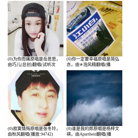
鑫Asce演唱点播:178815次
(0)为你而痛原唱是岳思思，
(0)你一定要幸福原唱是简弘
由巧儿(总创)翻唱(试听次
亦，由✯泡风精翻唱(播
数:108697)
放:102381)
(0)寂寞情殇原唱是张冬玲，
(0)谁是我的郎原唱是杨梓文
由秋风翻唱(播放:94742)
祺，由Apartheid翻唱(播