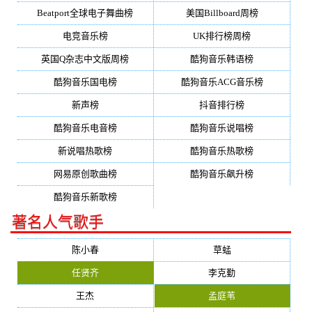
Beatport全球电子舞曲榜
美国Billboard周榜
电竞音乐榜
UK排行榜周榜
英国Q杂志中文版周榜
酷狗音乐韩语榜
酷狗音乐国电榜
酷狗音乐ACG音乐榜
新声榜
抖音排行榜
酷狗音乐电音榜
酷狗音乐说唱榜
新说唱热歌榜
酷狗音乐热歌榜
网易原创歌曲榜
酷狗音乐飙升榜
酷狗音乐新歌榜
著名人气歌手
陈小春
草蜢
任贤齐
李克勤
王杰
孟庭苇