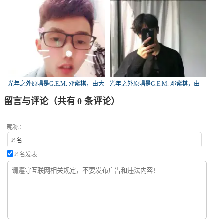
eight翻唱(播放:59)
子翻唱(播放:42)
光年之外原唱是G.E.M. 邓紫棋，由大
光年之外原唱是G.E.M. 邓紫棋，由
头波波翻唱(播放:38)
『凌晨』@北屿！翻唱(播放:33)
留言与评论（共有
0
条评论）
昵称：
匿名发表