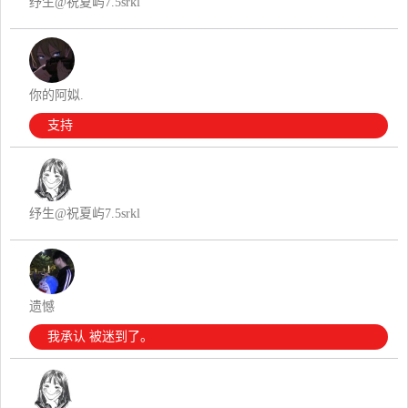
纾生@祝夏屿7.5srkl
你的阿姒.
支持
纾生@祝夏屿7.5srkl
遗憾
我承认 被迷到了。