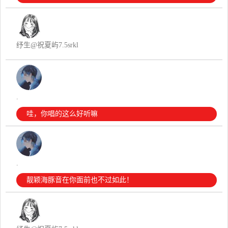
纾生@祝夏屿7.5srkl
.
哇，你唱的这么好听嘛
.
靓颖海豚音在你面前也不过如此！