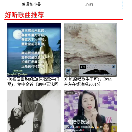
冷漠杨小曼
(240)
心雨
(232)
好听歌曲推荐
(0)被爱垂钓的鱼(原唱歌手门
(0)If(原唱歌手丁可)，Ryan
丽)，梦中金铃《病中无法回
左左在线演唱2081分
复大家》在线演唱3586分