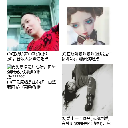
(0)在线听梦中新娘(原唱
(0)在线听咖喱咖喱(原唱是牛
是)，音乐人祁隆演唱点
奶咖啡)，狐闹演唱点
播:2713192次
播:287579次
(0)再见原唱是庄心妍，由坚
强阳光小芳翻唱(播
放:233299)
(0)爱上一匹野马(无和声版)
在线听(原唱是MC梦柯)，冰