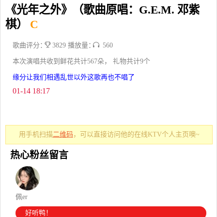
《光年之外》（歌曲原唱：G.E.M. 邓紫
棋）
C
歌曲评分：
3829 播放量：
560
本次演唱共收到鲜花共计567朵， 礼物共计9个
缘分让我们相遇乱世以外这歌再也不唱了
01-14 18:17
用手机扫描
二维码
，可以直接访问他的在线KTV个人主页噢~
热心粉丝留言
佩er
好听鸭！