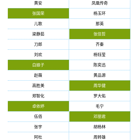
黄安
凤凰传奇
张国荣
杨玉环
儿歌
那英
梁静茹
张信哲
刀郎
齐秦
刘欢
杨钰莹
白娘子
陈奕迅
赵薇
黄品源
高胜美
周华健
郑智化
罗大佑
卓依婷
毛宁
伍佰
邓丽君
张宇
胡杨林
阿杜
周转雄