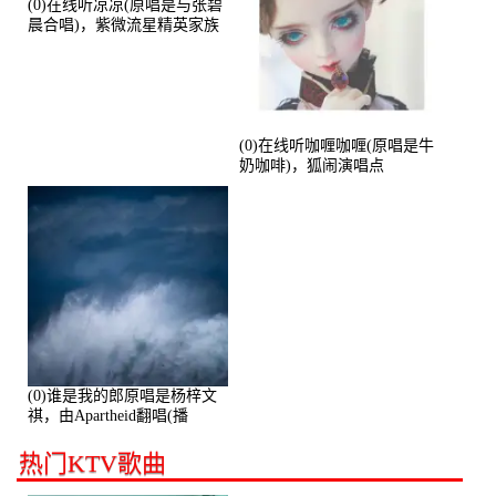
(0)在线听凉凉(原唱是与张碧
晨合唱)，紫微流星精英家族
演唱点播:53774次
(0)在线听咖喱咖喱(原唱是牛
奶咖啡)，狐闹演唱点
播:287579次
(0)谁是我的郎原唱是杨梓文
祺，由Apartheid翻唱(播
放:94178)
热门KTV歌曲