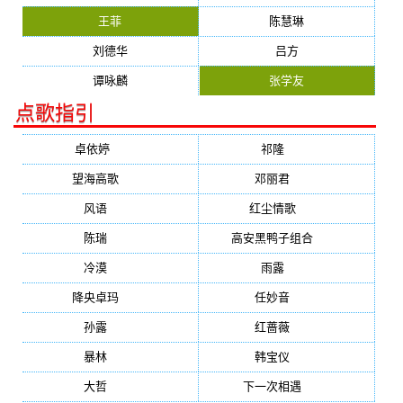
王菲
陈慧琳
刘德华
吕方
谭咏麟
张学友
点歌指引
卓依婷
(1378)
祁隆
(647)
望海高歌
(601)
邓丽君
(555)
风语
(543)
红尘情歌
(472)
陈瑞
(459)
高安黑鸭子组合
(388)
冷漠
(355)
雨露
(350)
降央卓玛
(347)
任妙音
(321)
孙露
(321)
红蔷薇
(311)
暴林
(304)
韩宝仪
(274)
大哲
(247)
下一次相遇
(245)