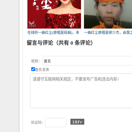
在线听一曲红尘(原唱是段娟)，幸
一曲红尘原唱是郭少杰，由慧
福人生演唱点播:269次
沉默是金翻唱(播放:258)
留言与评论（共有
0
条评论）
昵称：
匿名发表
验证码：