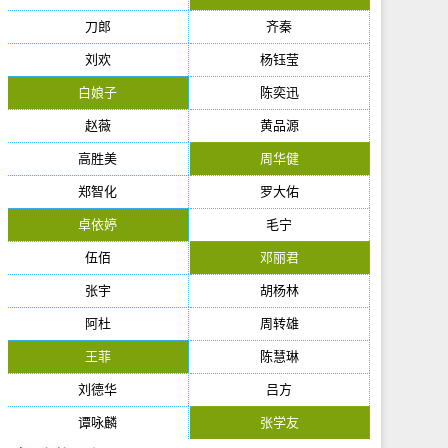
刀郎
齐秦
刘欢
杨钰莹
白娘子
陈奕迅
赵薇
黄品源
高胜美
周华健
郑智化
罗大佑
卓依婷
毛宁
伍佰
邓丽君
张宇
胡杨林
阿杜
周转雄
王菲
陈慧琳
刘德华
吕方
谭咏麟
张学友