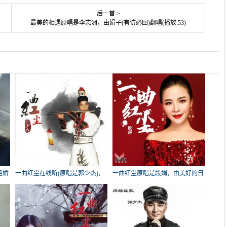
后一首 >
最美的相遇原唱是李志洲，由娟子(有访必回)翻唱(播放:53)
艳娇
一曲红尘在线听(原唱是郭少杰)，
一曲红尘原唱是段娟，由美好的日
忆穗金演唱点播:378次
子翻唱(播放:374)