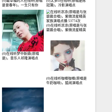
(0)最幸福的人在线听(原唱
(0)太多II在线听(原唱是陈
是曾春年)，一生只有你
冠蒲)，冷影演唱点
《停币》演唱点播:51421次
播:72342次
(0)在线听凉凉(原唱是与张
碧晨合唱)，紫微流星精英
家族演唱点播:53774次
(0)在线听梦中新娘(原唱
是)，音乐人祁隆演唱点
播:2713192次
(0)在线听咖喱咖喱(原唱是
牛奶咖啡)，狐闹演唱点
播:287579次