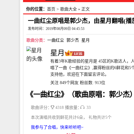
你的位置：
首页
>
歌曲大全
» 正文
一曲红尘原唱是郭少杰，由星月翻唱(播放:
发布时间：2019年08月09日 04:45:53
歌曲分类：
一曲红尘
郭少杰
星月
星月
有着3年K歌经验的星月是 45区的K歌达人，
唱了一曲《一曲红尘》,赢得粉丝的6鲜花和5个
支持他，欢迎在下面留言评论。
关注 849个网友
粉丝数: 913位
《一曲红尘》（歌曲原唱：郭少杰
歌曲评分：
4318 播放量：
33
本次演唱共收到鲜花共计6朵， 礼物共计5个
我参与了合唱，快来听听吧~