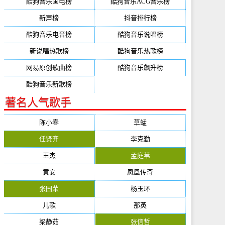
酷狗音乐国电榜
酷狗音乐ACG音乐榜
新声榜
抖音排行榜
酷狗音乐电音榜
酷狗音乐说唱榜
新说唱热歌榜
酷狗音乐热歌榜
网易原创歌曲榜
酷狗音乐飙升榜
酷狗音乐新歌榜
著名人气歌手
陈小春
草蜢
任贤齐
李克勤
王杰
孟庭苇
黄安
凤凰传奇
张国荣
杨玉环
儿歌
那英
梁静茹
张信哲