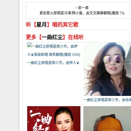
< 前一首
爱如星火原唱是冷漠/杨小曼，由文文静静翻唱(播放:73)
听【
星月
】唱的其它歌
更多【
一曲红尘
】在线听
一曲红尘原唱是郭少杰，由伊人♛
高级助理.微笑翻唱(播放:1930)
一曲红尘原唱是郭少杰，由岳
娇翻唱(播放:450)