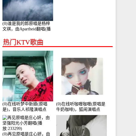
(0)谁是我的郎原唱是杨梓
文祺，由Apartheid翻唱(播
放:94178)
热门KTV歌曲
(0)在线听梦中新娘(原唱
(0)在线听咖喱咖喱(原唱是
是)，音乐人祁隆演唱点
牛奶咖啡)，狐闹演唱点
播:2713192次
播:287579次
(0)再见原唱是庄心妍，由