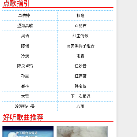
点歌指引
卓依婷
(1378)
祁隆
(647)
望海高歌
(601)
邓丽君
(555)
风语
(543)
红尘情歌
(472)
陈瑞
(459)
高安黑鸭子组合
(388)
冷漠
(355)
雨露
(350)
降央卓玛
(347)
任妙音
(321)
孙露
(321)
红蔷薇
(311)
暴林
(304)
韩宝仪
(274)
大哲
(247)
下一次相遇
(245)
冷漠杨小曼
(240)
心雨
(232)
好听歌曲推荐