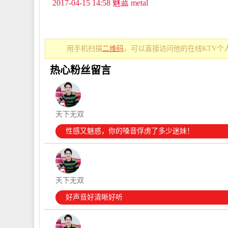
2017-04-15 14:58 魅蓝 metal
用手机扫描
二维码
，可以直接访问他的在线KTV个
热心粉丝留言
天下无双
性感又魅惑，你的嗓音俘虏了多少迷妹！
天下无双
好声音好清晰好听