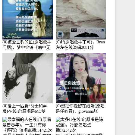
(0)被爱垂钓的鱼(原唱歌手
(0)If(原唱歌手丁可)，Ryan
门丽)，梦中金铃《病中无
左左在线演唱2081分
法回复大家》在线演唱
3586分
(0)爱上一匹野马(无和声
(0)想把你挽留在线听(原唱
版)在线听(原唱是MC梦
是任妙音)，giovanna张
柯)，冰鑫Asce演唱点
【任96】演唱点播:60173次
播:178815次