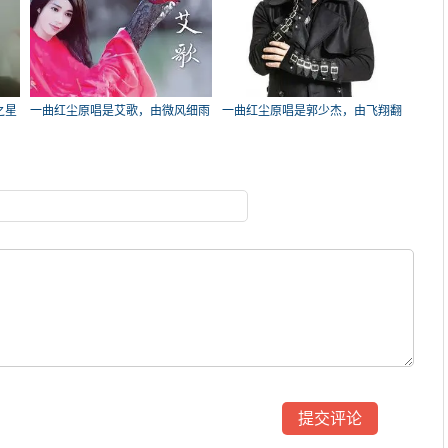
之星
一曲红尘原唱是艾歌，由微风细雨
一曲红尘原唱是郭少杰，由飞翔翻
(退)翻唱(播放:237)
唱(试听次数:230)