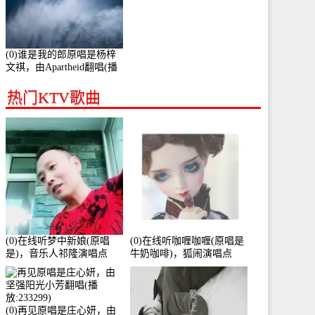
(0)谁是我的郎原唱是杨梓
文祺，由Apartheid翻唱(播
放:94178)
热门KTV歌曲
(0)在线听梦中新娘(原唱
(0)在线听咖喱咖喱(原唱是
是)，音乐人祁隆演唱点
牛奶咖啡)，狐闹演唱点
播:2713192次
播:287579次
(0)再见原唱是庄心妍，由