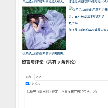
你还是从前的你吗原唱是天籁天，
你还是从前的你吗原唱是天籁
由高兴就好！翻唱(试听次数:813)
由喜欢你没道理翻唱(播放:719)
你还是从前的你吗原唱是天籁
由人生如戏翻唱(试听次数:266)
你还是从前的你吗原唱是天籁天，
由心动白衣天使【停币】翻唱(试
留言与评论（共有
0
条评论）
听次数:333)
昵称：
匿名发表