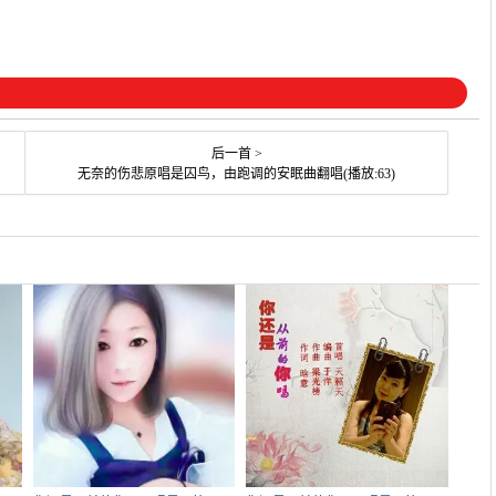
后一首 >
无奈的伤悲原唱是囚鸟，由跑调的安眠曲翻唱(播放:63)