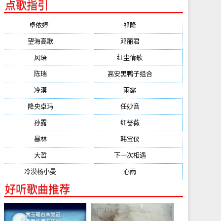
点歌指引
卓依婷
(1378)
祁隆
(647)
望海高歌
(601)
邓丽君
(555)
风语
(543)
红尘情歌
(472)
陈瑞
(459)
高安黑鸭子组合
(388)
冷漠
(355)
雨露
(350)
降央卓玛
(347)
任妙音
(321)
孙露
(321)
红蔷薇
(311)
暴林
(304)
韩宝仪
(274)
大哲
(247)
下一次相遇
(245)
冷漠杨小曼
(240)
心雨
(232)
好听歌曲推荐