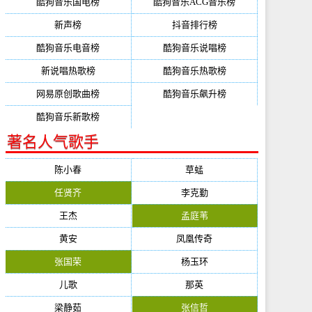
酷狗音乐国电榜
酷狗音乐ACG音乐榜
新声榜
抖音排行榜
酷狗音乐电音榜
酷狗音乐说唱榜
新说唱热歌榜
酷狗音乐热歌榜
网易原创歌曲榜
酷狗音乐飙升榜
酷狗音乐新歌榜
著名人气歌手
陈小春
草蜢
任贤齐
李克勤
王杰
孟庭苇
黄安
凤凰传奇
张国荣
杨玉环
儿歌
那英
梁静茹
张信哲