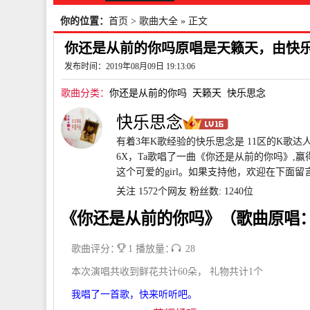
你的位置：
首页
>
歌曲大全
» 正文
你还是从前的你吗原唱是天籁天，由快乐思
发布时间：2019年08月09日 19:13:06
歌曲分类：
你还是从前的你吗
天籁天
快乐思念
快乐思念
有着3年K歌经验的快乐思念是 11区的K歌达
6X，Ta歌唱了一曲《你还是从前的你吗》,赢
这个可爱的girl。如果支持他，欢迎在下面留
关注 1572个网友
粉丝数: 1240位
《你还是从前的你吗》（歌曲原唱
歌曲评分：
1 播放量：
28
本次演唱共收到鲜花共计60朵， 礼物共计1个
我唱了一首歌，快来听听吧。