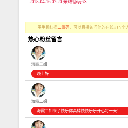
2018-04-16 07:20 荣耀畅玩6X
用手机扫描
二维码
，可以直接访问他的在线KTV个
热心粉丝留言
海霞二姐
晚上好
海霞二姐
海霞二姐来了快乐你真棒快快乐乐开心每一天！