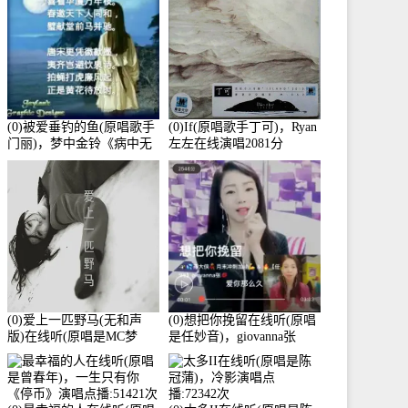
(0)被爱垂钓的鱼(原唱歌手
(0)If(原唱歌手丁可)，Ryan
门丽)，梦中金铃《病中无
左左在线演唱2081分
法回复大家》在线演唱
3586分
(0)爱上一匹野马(无和声
(0)想把你挽留在线听(原唱
版)在线听(原唱是MC梦
是任妙音)，giovanna张
柯)，冰鑫Asce演唱点
【任96】演唱点播:60173次
播:178815次