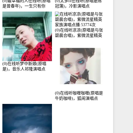
(0)最幸福的人在线听(原唱
(0)太多II在线听(原唱是陈
是曾春年)，一生只有你
冠蒲)，冷影演唱点
《停币》演唱点播:51421次
播:72342次
(0)在线听凉凉(原唱是与张
碧晨合唱)，紫微流星精英
家族演唱点播:53774次
(0)在线听梦中新娘(原唱
是)，音乐人祁隆演唱点
播:2713192次
(0)在线听咖喱咖喱(原唱是
牛奶咖啡)，狐闹演唱点
播:287579次