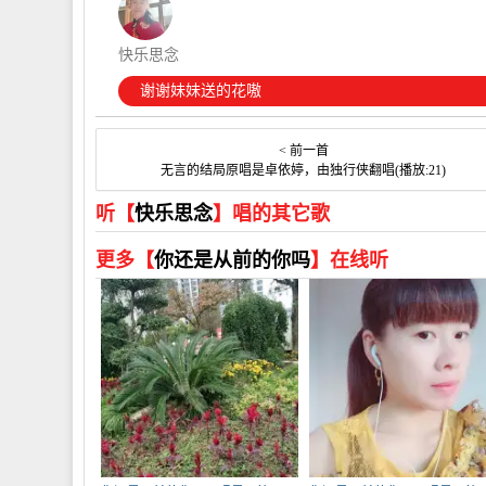
快乐思念
谢谢妹妹送的花嗷
< 前一首
无言的结局原唱是卓依婷，由独行侠翻唱(播放:21)
听【
快乐思念
】唱的其它歌
更多【
你还是从前的你吗
】在线听