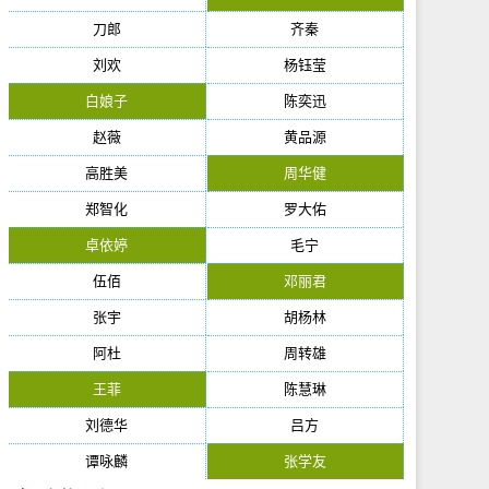
刀郎
齐秦
刘欢
杨钰莹
白娘子
陈奕迅
赵薇
黄品源
高胜美
周华健
郑智化
罗大佑
卓依婷
毛宁
伍佰
邓丽君
张宇
胡杨林
阿杜
周转雄
王菲
陈慧琳
刘德华
吕方
谭咏麟
张学友