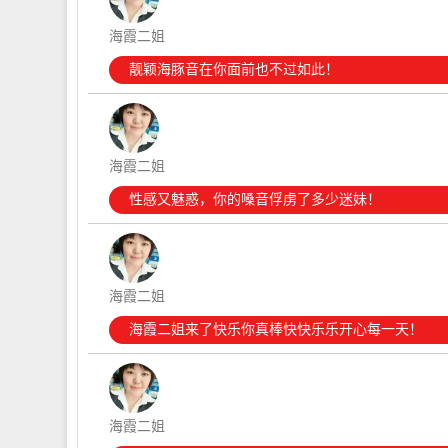
海霞二姐
靓颖海豚音在你面前也不过如此！
海霞二姐
性感又魅惑，你的嗓音俘虏了多少迷妹！
海霞二姐
海霞二姐来了快乐你真棒快快乐乐开心每一天！
海霞二姐