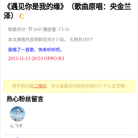
《遇见你是我的缘》（歌曲原唱：央金兰
泽）
C
歌曲评分：
2645 播放量：
65
本次演唱共收到鲜花共计17朵， 礼物共计0个
我唱了一首歌，快来听听吧。
2015-11-13 20:53 OPPO R3
用手机扫描
二维码
，可以直接访问他的在线KTV个人主页噢~
热心粉丝留言
心飞羊