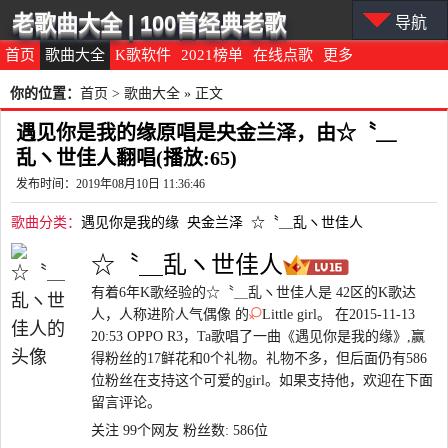
老歌曲大全 | 100首经典老歌
导航
首页
歌曲大全
K歌软件
2021榜单
在线点歌
更多
你的位置：
首页
>
歌曲大全
» 正文
遇见你是我的缘原唱是央金兰泽，由☆〝＿
乱ヽ世佳人翻唱(播放:65)
发布时间：2019年08月10日 11:36:46
歌曲分类：
遇见你是我的缘
央金兰泽
☆〝＿乱ヽ世佳人
☆〝＿乱ヽ世佳人
有着6年K歌经验的☆〝＿乱ヽ世佳人是 42区的K歌达
人，人称进阶人气偶像 的
Little girl。 在2015-11-13
20:53 OPPO R3，Ta歌唱了一曲《遇见你是我的缘》,赢
得粉丝的17鲜花和0个礼物。礼物不多，但后面仍有586
位粉丝在支持这个可爱的girl。如果支持他，欢迎在下面
留言评论。
关注 99个网友
粉丝数: 586位