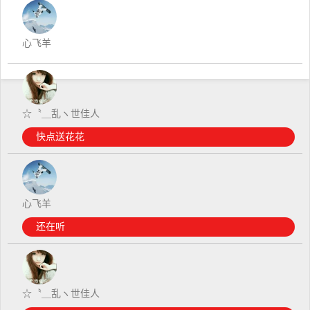
心飞羊
☆〝＿乱ヽ世佳人
快点送花花
心飞羊
还在听
☆〝＿乱ヽ世佳人