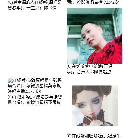
(0)最幸福的人在线听(原唱是
蒲)，冷影演唱点播:72342次
曾春年)，一生只有你《停
币》演唱点播:51421次
(0)在线听梦中新娘(原唱
是)，音乐人祁隆演唱点
播:2713192次
(0)在线听凉凉(原唱是与张碧
晨合唱)，紫微流星精英家族
演唱点播:53774次
(0)在线听咖喱咖喱(原唱是牛