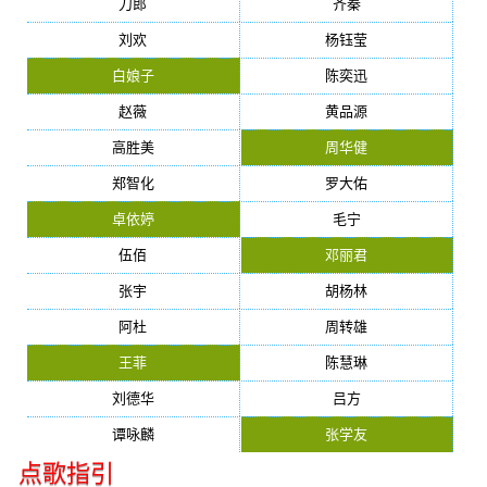
刀郎
齐秦
刘欢
杨钰莹
白娘子
陈奕迅
赵薇
黄品源
高胜美
周华健
郑智化
罗大佑
卓依婷
毛宁
伍佰
邓丽君
张宇
胡杨林
阿杜
周转雄
王菲
陈慧琳
刘德华
吕方
谭咏麟
张学友
点歌指引