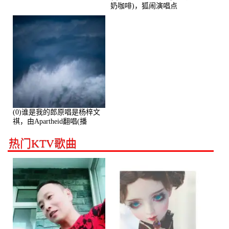
奶咖啡)，狐闹演唱点
播:287579次
(0)谁是我的郎原唱是杨梓文
祺，由Apartheid翻唱(播
放:94178)
热门KTV歌曲