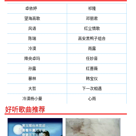
卓依婷
(1378)
祁隆
(647)
望海高歌
(601)
邓丽君
(555)
风语
(543)
红尘情歌
(472)
陈瑞
(459)
高安黑鸭子组合
(388)
冷漠
(355)
雨露
(350)
降央卓玛
(347)
任妙音
(321)
孙露
(321)
红蔷薇
(311)
暴林
(304)
韩宝仪
(274)
大哲
(247)
下一次相遇
(245)
冷漠杨小曼
(240)
心雨
(232)
好听歌曲推荐