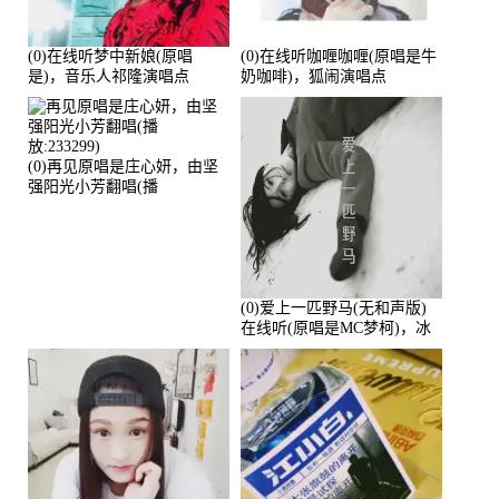
(0)在线听梦中新娘(原唱
(0)在线听咖喱咖喱(原唱是牛
是)，音乐人祁隆演唱点
奶咖啡)，狐闹演唱点
播:2713192次
播:287579次
(0)再见原唱是庄心妍，由坚
强阳光小芳翻唱(播
放:233299)
(0)爱上一匹野马(无和声版)
在线听(原唱是MC梦柯)，冰
鑫Asce演唱点播:178815次