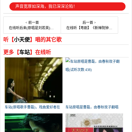
声音宽厚如深海，我已深深沦陷！
< 前一首
后一首 >
在线听后来(原唱是刘若英)，开心快乐演唱点播:31次
在线听【粤剧】《新禅院钟声》(原唱是陈浩德)，@喜歌演唱点播:93次
听【
小天使
】唱的其它歌
更多【
车站
】在线听
车站(原唱歌手曹磊)，戏曲爱好者在
车站原唱是曹磊，由春秋玫子翻唱
线演唱2576分
(试听次数:438)