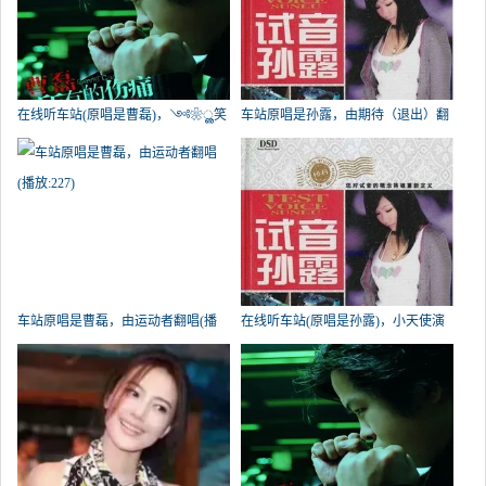
在线听车站(原唱是曹磊)，༺❀ൢ笑
车站原唱是孙露，由期待（退出）翻
看༒人生❀ൢ༻《暂退》演唱点
唱(播放:282)
播:356次
车站原唱是曹磊，由运动者翻唱(播
在线听车站(原唱是孙露)，小天使演
放:227)
唱点播:214次