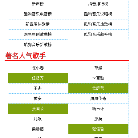
新声榜
抖音排行榜
酷狗音乐电音榜
酷狗音乐说唱榜
新说唱热歌榜
酷狗音乐热歌榜
网易原创歌曲榜
酷狗音乐飙升榜
酷狗音乐新歌榜
著名人气歌手
陈小春
草蜢
任贤齐
李克勤
王杰
孟庭苇
黄安
凤凰传奇
张国荣
杨玉环
儿歌
那英
梁静茹
张信哲