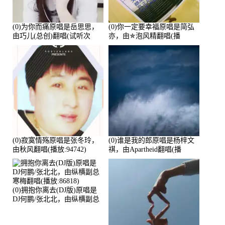
(0)为你而痛原唱是岳思思，
(0)你一定要幸福原唱是简弘
由巧儿(总创)翻唱(试听次
亦，由✯泡风精翻唱(播
数:108697)
放:102381)
(0)寂寞情殇原唱是张冬玲，
(0)谁是我的郎原唱是杨梓文
由秋风翻唱(播放:94742)
祺，由Apartheid翻唱(播
放:94178)
(0)拥抱你离去(DJ版)原唱是
DJ何鹏/张北北，由纵横副总
寒梅翻唱(播放:86818)