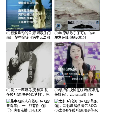
(0)被爱垂钓的鱼(原唱歌手门
(0)If(原唱歌手丁可)，Ryan
丽)，梦中金铃《病中无法回
左左在线演唱2081分
复大家》在线演唱3586分
(0)爱上一匹野马(无和声版)
(0)想把你挽留在线听(原唱是
在线听(原唱是MC梦柯)，冰
任妙音)，giovanna张【任
鑫Asce演唱点播:178815次
96】演唱点播:60173次
(0)太多II在线听(原唱是陈冠