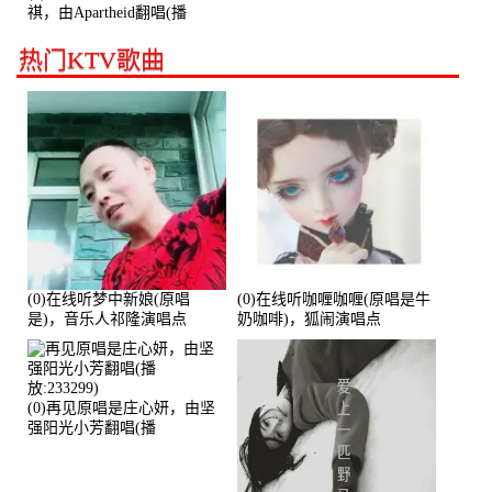
祺，由Apartheid翻唱(播
放:94178)
热门KTV歌曲
(0)在线听梦中新娘(原唱
(0)在线听咖喱咖喱(原唱是牛
是)，音乐人祁隆演唱点
奶咖啡)，狐闹演唱点
播:2713192次
播:287579次
(0)再见原唱是庄心妍，由坚
强阳光小芳翻唱(播
放:233299)