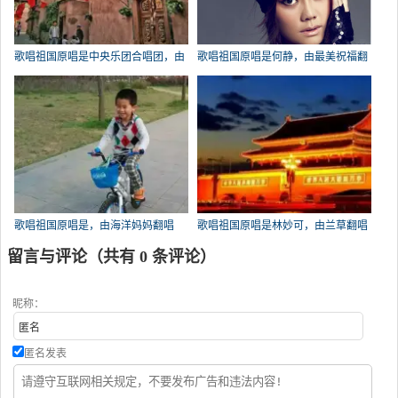
歌唱祖国原唱是中央乐团合唱团，由
歌唱祖国原唱是何静，由最美祝福翻
大师兄翻唱(播放:128)
唱(播放:81)
歌唱祖国原唱是，由海洋妈妈翻唱
歌唱祖国原唱是林妙可，由兰草翻唱
(播放:63)
(播放:62)
留言与评论（共有
0
条评论）
昵称：
匿名发表