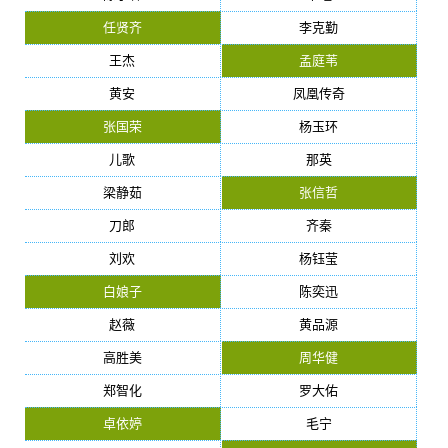
任贤齐
李克勤
王杰
孟庭苇
黄安
凤凰传奇
张国荣
杨玉环
儿歌
那英
梁静茹
张信哲
刀郎
齐秦
刘欢
杨钰莹
白娘子
陈奕迅
赵薇
黄品源
高胜美
周华健
郑智化
罗大佑
卓依婷
毛宁