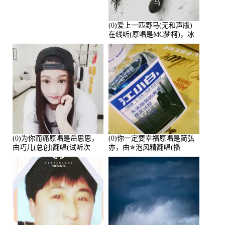
(0)爱上一匹野马(无和声版)
在线听(原唱是MC梦柯)，冰
鑫Asce演唱点播:178815次
(0)为你而痛原唱是岳思思，
(0)你一定要幸福原唱是简弘
由巧儿(总创)翻唱(试听次
亦，由✯泡风精翻唱(播
数:108697)
放:102381)