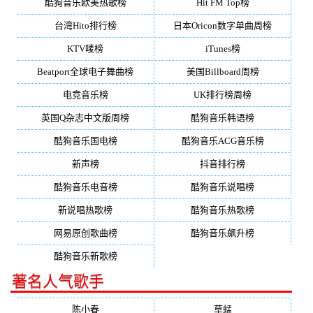
酷狗音乐欧美热歌榜
Hit FM Top榜
台湾Hito排行榜
日本Oricon数字单曲周榜
KTV唛榜
iTunes榜
Beatport全球电子舞曲榜
美国Billboard周榜
电竞音乐榜
UK排行榜周榜
英国Q杂志中文版周榜
酷狗音乐韩语榜
酷狗音乐国电榜
酷狗音乐ACG音乐榜
新声榜
抖音排行榜
酷狗音乐电音榜
酷狗音乐说唱榜
新说唱热歌榜
酷狗音乐热歌榜
网易原创歌曲榜
酷狗音乐飙升榜
酷狗音乐新歌榜
著名人气歌手
陈小春
草蜢