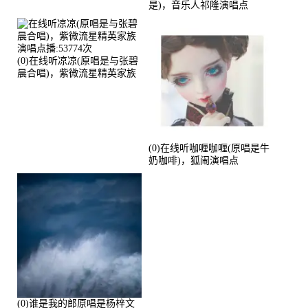
是)，音乐人祁隆演唱点
播:2713192次
(0)在线听凉凉(原唱是与张碧
晨合唱)，紫微流星精英家族
演唱点播:53774次
(0)在线听咖喱咖喱(原唱是牛
奶咖啡)，狐闹演唱点
播:287579次
(0)谁是我的郎原唱是杨梓文