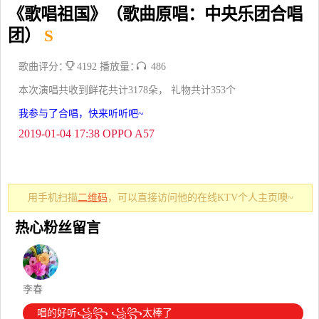
《歌唱祖国》（歌曲原唱：中央乐团合唱
团）
S
歌曲评分：
4192 播放量：
486
本次演唱共收到鲜花共计3178朵， 礼物共计353个
我参与了合唱，快来听听吧~
2019-01-04 17:38 OPPO A57
用手机扫描
二维码
，可以直接访问他的在线KTV个人主页噢~
热心粉丝留言
李春
唱的好听꧁꧂ ꧁꧂太棒了