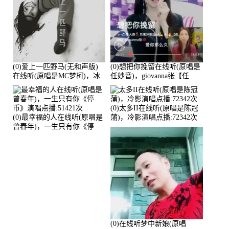
(0)爱上一匹野马(无和声版)
(0)想把你挽留在线听(原唱是
在线听(原唱是MC梦柯)，冰
任妙音)，giovanna张【任
鑫Asce演唱点播:178815次
96】演唱点播:60173次
(0)太多II在线听(原唱是陈冠
(0)最幸福的人在线听(原唱是
蒲)，冷影演唱点播:72342次
曾春年)，一生只有你《停
币》演唱点播:51421次
(0)在线听梦中新娘(原唱