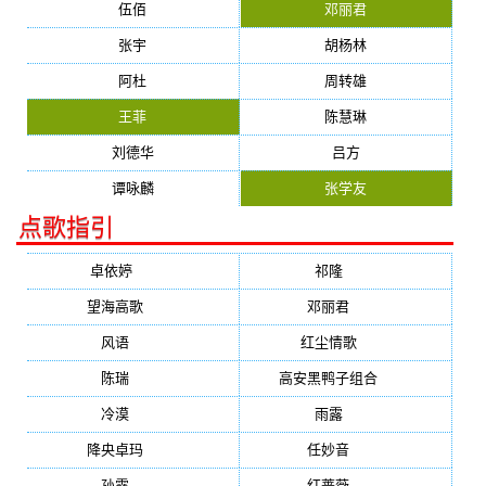
伍佰
邓丽君
张宇
胡杨林
阿杜
周转雄
王菲
陈慧琳
刘德华
吕方
谭咏麟
张学友
点歌指引
卓依婷
(1378)
祁隆
(647)
望海高歌
(601)
邓丽君
(555)
风语
(543)
红尘情歌
(472)
陈瑞
(459)
高安黑鸭子组合
(388)
冷漠
(355)
雨露
(350)
降央卓玛
(347)
任妙音
(321)
孙露
(321)
红蔷薇
(311)