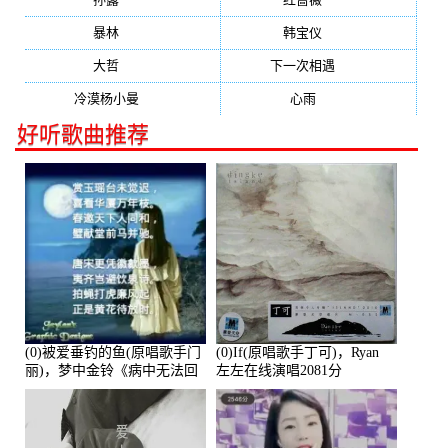
暴林
(304)
韩宝仪
(274)
大哲
(247)
下一次相遇
(245)
冷漠杨小曼
(240)
心雨
(232)
好听歌曲推荐
(0)被爱垂钓的鱼(原唱歌手门
(0)If(原唱歌手丁可)，Ryan
丽)，梦中金铃《病中无法回
左左在线演唱2081分
复大家》在线演唱3586分