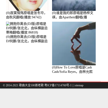
(0)寂寞情殇原唱是张冬玲，
(0)谁是我的郎原唱是杨梓文
由秋风翻唱(播放:94742)
祺，由Apartheid翻唱(播
放:94178)
(0)拥抱你离去(DJ版)原唱是
DJ何鹏/张北北，由纵横副总
寒梅翻唱(播放:86818)
(0)How To Love原唱是Cash
Cash/Sofia Reyes，由林允熙
翻唱(播放:84447)
© 2014-2021 歌曲大全100首老歌
粤ICP备17114760号-1
|
|
sitemap