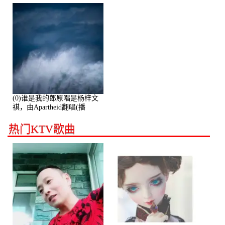
播:287579次
(0)谁是我的郎原唱是杨梓文
祺，由Apartheid翻唱(播
放:94178)
热门KTV歌曲