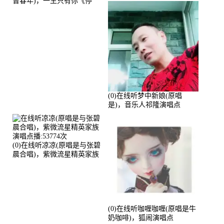
曾春年)，一生只有你《停
币》演唱点播:51421次
(0)在线听梦中新娘(原唱
是)，音乐人祁隆演唱点
播:2713192次
(0)在线听凉凉(原唱是与张碧
晨合唱)，紫微流星精英家族
演唱点播:53774次
(0)在线听咖喱咖喱(原唱是牛
奶咖啡)，狐闹演唱点