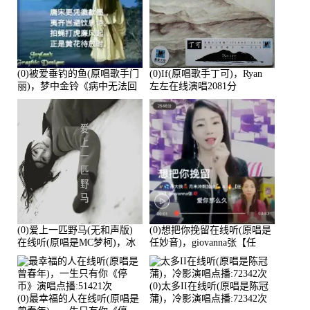
(0)被爱垂钓的鱼(原唱歌手门
(0)If(原唱歌手丁可)，Ryan
丽)，梦中金铃《病中无法回
左左在线演唱2081分
复大家》在线演唱3586分
(0)爱上一匹野马(无和声版)
(0)想把你挽留在线听(原唱是
在线听(原唱是MC梦柯)，冰
任妙音)，giovanna张【任
鑫Asce演唱点播:178815次
96】演唱点播:60173次
(0)太多II在线听(原唱是陈冠
(0)最幸福的人在线听(原唱是
蒲)，冷影演唱点播:72342次