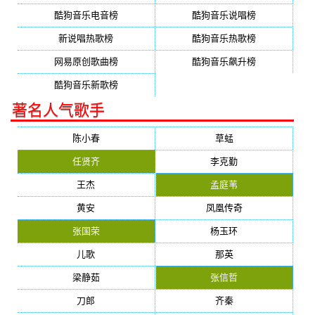
酷狗音乐电音榜
酷狗音乐说唱榜
新说唱热歌榜
酷狗音乐热歌榜
网易原创歌曲榜
酷狗音乐飙升榜
酷狗音乐新歌榜
著名人气歌手
陈小春
草蜢
任贤齐
李克勤
王杰
孟庭苇
黄安
凤凰传奇
张国荣
杨玉环
儿歌
那英
梁静茹
张信哲
刀郎
齐秦