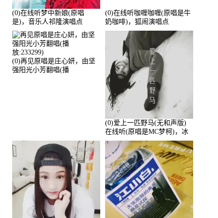
(0)在线听梦中新娘(原唱
(0)在线听咖喱咖喱(原唱是牛
是)，音乐人祁隆演唱点
奶咖啡)，狐闹演唱点
播:2713192次
播:287579次
(0)再见原唱是庄心妍，由坚
强阳光小芳翻唱(播
放:233299)
(0)爱上一匹野马(无和声版)
在线听(原唱是MC梦柯)，冰
鑫Asce演唱点播:178815次