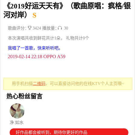
《2019好运天天有》（歌曲原唱：疯格/银
河对岸）
S
歌曲评分：
3424 播放量：
30
本次演唱共收到鲜花共计1朵， 礼物共计0个
我唱了一首歌，快来听听吧。
2019-02-14 22:18 OPPO A59
用手机扫描
二维码
，可以直接访问他的在线KTV个人主页噢~
热心粉丝留言
净.如水
好作品都会被听到，期待你更好的作品