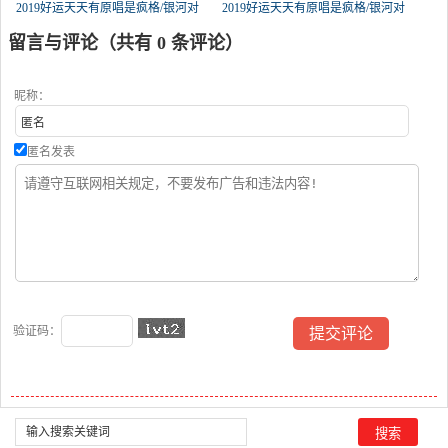
2019好运天天有原唱是疯格/银河对
2019好运天天有原唱是疯格/银河对
岸，由君子兰香翻唱(播放:209)
岸，由迷音三姐翻唱(试听次数:159)
留言与评论（共有
0
条评论）
昵称：
匿名发表
验证码：