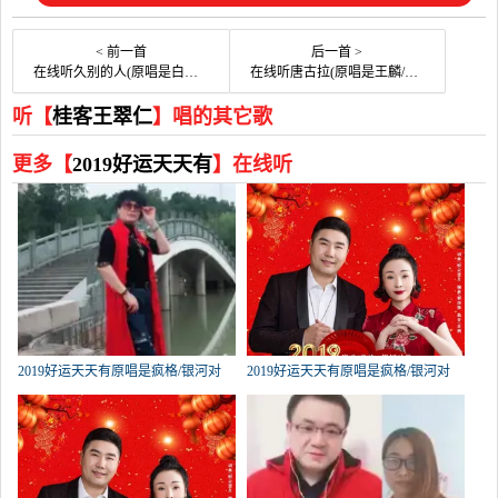
< 前一首
后一首 >
在线听久别的人(原唱是白雪)，孔雀白云白云演唱点播:111次
在线听唐古拉(原唱是王麟/完玛三智)，桂客王翠仁演唱点播:33次
听【
桂客王翠仁
】唱的其它歌
更多【
2019好运天天有
】在线听
2019好运天天有原唱是疯格/银河对
2019好运天天有原唱是疯格/银河对
岸，由[李秀秀][停币]翻唱(播放:891)
岸，由鸿雁翻唱(播放:351)