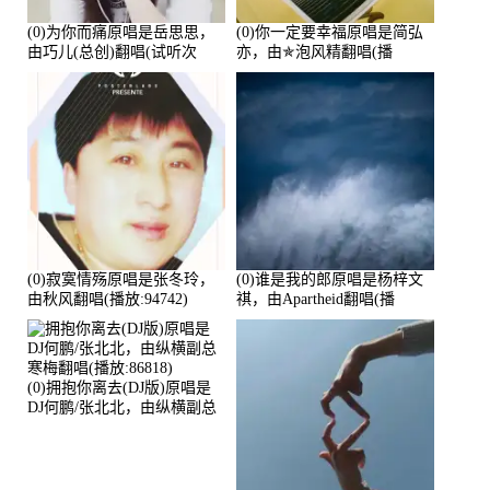
(0)为你而痛原唱是岳思思，
(0)你一定要幸福原唱是简弘
由巧儿(总创)翻唱(试听次
亦，由✯泡风精翻唱(播
数:108697)
放:102381)
(0)寂寞情殇原唱是张冬玲，
(0)谁是我的郎原唱是杨梓文
由秋风翻唱(播放:94742)
祺，由Apartheid翻唱(播
放:94178)
(0)拥抱你离去(DJ版)原唱是
DJ何鹏/张北北，由纵横副总
寒梅翻唱(播放:86818)