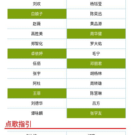
刘欢
杨钰莹
白娘子
陈奕迅
赵薇
黄品源
高胜美
周华健
郑智化
罗大佑
卓依婷
毛宁
伍佰
邓丽君
张宇
胡杨林
阿杜
周转雄
王菲
陈慧琳
刘德华
吕方
谭咏麟
张学友
点歌指引