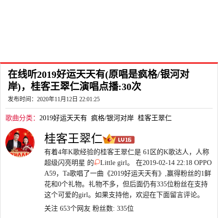
在线听2019好运天天有(原唱是疯格/银河对
岸)，桂客王翠仁演唱点播:30次
发布时间：2020年11月12日 22:01:25
歌曲分类：
2019好运天天有
疯格/银河对岸
桂客王翠仁
桂客王翠仁
有着4年K歌经验的桂客王翠仁是 61区的K歌达人，人称
超级闪亮明星 的
Little girl。 在2019-02-14 22:18 OPPO
A59，Ta歌唱了一曲《2019好运天天有》,赢得粉丝的1鲜
花和0个礼物。礼物不多，但后面仍有335位粉丝在支持
这个可爱的girl。如果支持他，欢迎在下面留言评论。
关注 653个网友
粉丝数: 335位