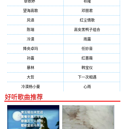
卓依婷
(1378)
祁隆
(647)
望海高歌
(601)
邓丽君
(555)
风语
(543)
红尘情歌
(472)
陈瑞
(459)
高安黑鸭子组合
(388)
冷漠
(355)
雨露
(350)
降央卓玛
(347)
任妙音
(321)
孙露
(321)
红蔷薇
(311)
暴林
(304)
韩宝仪
(274)
大哲
(247)
下一次相遇
(245)
冷漠杨小曼
(240)
心雨
(232)
好听歌曲推荐