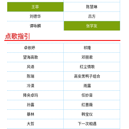
王菲
陈慧琳
刘德华
吕方
谭咏麟
张学友
点歌指引
卓依婷
(1378)
祁隆
(647)
望海高歌
(601)
邓丽君
(555)
风语
(543)
红尘情歌
(472)
陈瑞
(459)
高安黑鸭子组合
(388)
冷漠
(355)
雨露
(350)
降央卓玛
(347)
任妙音
(321)
孙露
(321)
红蔷薇
(311)
暴林
(304)
韩宝仪
(274)
大哲
(247)
下一次相遇
(245)