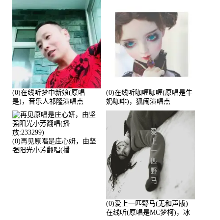
(0)在线听梦中新娘(原唱
(0)在线听咖喱咖喱(原唱是牛
是)，音乐人祁隆演唱点
奶咖啡)，狐闹演唱点
播:2713192次
播:287579次
(0)再见原唱是庄心妍，由坚
强阳光小芳翻唱(播
放:233299)
(0)爱上一匹野马(无和声版)
在线听(原唱是MC梦柯)，冰