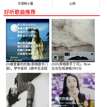
冷漠杨小曼
(240)
心雨
(232)
好听歌曲推荐
(0)被爱垂钓的鱼(原唱歌手门
(0)If(原唱歌手丁可)，Ryan
丽)，梦中金铃《病中无法回
左左在线演唱2081分
复大家》在线演唱3586分