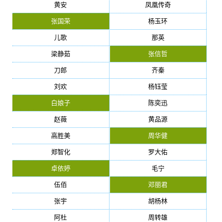
黄安
凤凰传奇
张国荣
杨玉环
儿歌
那英
梁静茹
张信哲
刀郎
齐秦
刘欢
杨钰莹
白娘子
陈奕迅
赵薇
黄品源
高胜美
周华健
郑智化
罗大佑
卓依婷
毛宁
伍佰
邓丽君
张宇
胡杨林
阿杜
周转雄