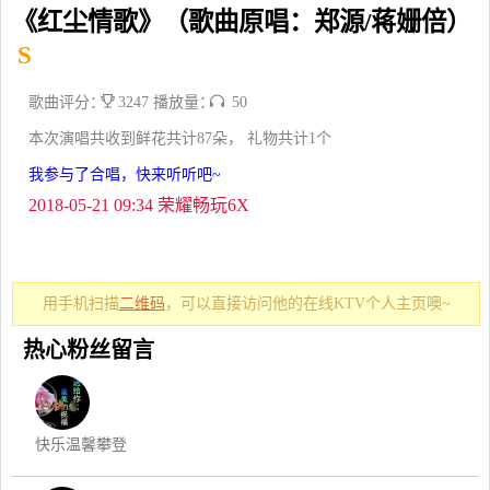
《红尘情歌》（歌曲原唱：郑源/蒋姗倍）
S
歌曲评分：
3247 播放量：
50
本次演唱共收到鲜花共计87朵， 礼物共计1个
我参与了合唱，快来听听吧~
2018-05-21 09:34 荣耀畅玩6X
用手机扫描
二维码
，可以直接访问他的在线KTV个人主页噢~
热心粉丝留言
快乐温馨攀登