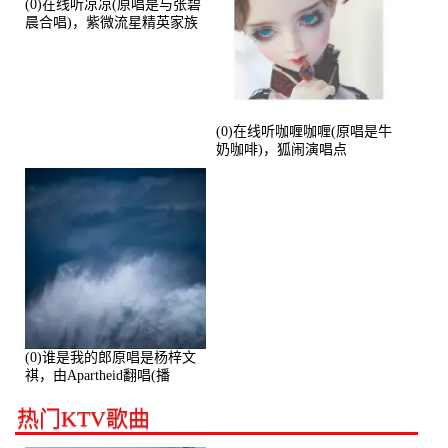
(0)在线听凉凉(原唱是与张碧
晨合唱)，紫微流星精英家族
演唱点播:53774次
(0)在线听咖喱咖喱(原唱是牛
奶咖啡)，狐闹演唱点
播:287579次
(0)谁是我的郎原唱是杨梓文
祺，由Apartheid翻唱(播
放:94178)
热门KTV歌曲