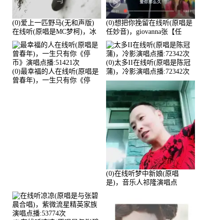
(0)爱上一匹野马(无和声版)
(0)想把你挽留在线听(原唱是
在线听(原唱是MC梦柯)，冰
任妙音)，giovanna张【任
鑫Asce演唱点播:178815次
96】演唱点播:60173次
(0)太多II在线听(原唱是陈冠
(0)最幸福的人在线听(原唱是
蒲)，冷影演唱点播:72342次
曾春年)，一生只有你《停
币》演唱点播:51421次
(0)在线听梦中新娘(原唱
是)，音乐人祁隆演唱点
播:2713192次