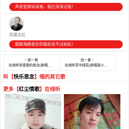
声音宽厚如深海，我已深深沦陷！
凤凰太后
靓颖海豚音在你面前也不过如此！
< 前一首
后一首 >
在线听风雪夜的思念(原唱是杨毅)，快乐思念演唱点播:29次
在线听军中绿花(原唱是小曾)，快乐思念演唱点播:22次
听【
快乐思念
】唱的其它歌
更多【
红尘情歌
】在线听