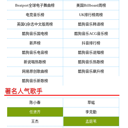
Beatport全球电子舞曲榜
美国Billboard周榜
电竞音乐榜
UK排行榜周榜
英国Q杂志中文版周榜
酷狗音乐韩语榜
酷狗音乐国电榜
酷狗音乐ACG音乐榜
新声榜
抖音排行榜
酷狗音乐电音榜
酷狗音乐说唱榜
新说唱热歌榜
酷狗音乐热歌榜
网易原创歌曲榜
酷狗音乐飙升榜
酷狗音乐新歌榜
著名人气歌手
陈小春
草蜢
任贤齐
李克勤
王杰
孟庭苇