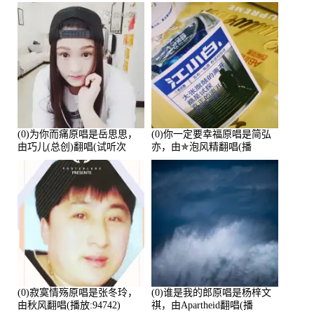
鑫Asce演唱点播:178815次
(0)为你而痛原唱是岳思思，
(0)你一定要幸福原唱是简弘
由巧儿(总创)翻唱(试听次
亦，由✯泡风精翻唱(播
数:108697)
放:102381)
(0)寂寞情殇原唱是张冬玲，
(0)谁是我的郎原唱是杨梓文
由秋风翻唱(播放:94742)
祺，由Apartheid翻唱(播