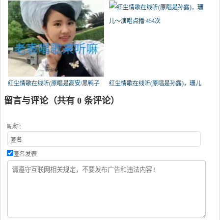
开心果翻唱(播放:666)
(播放:565)
红尘情歌在线听(原唱是高安/黑鸭子
红尘情歌在线听(原唱是孙露)，珊儿
组合)，难得糊涂演唱点播:484次
～演唱点播:454次
留言与评论（共有
0
条评论）
昵称：
匿名发表