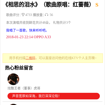
《相思的泪水》（歌曲原唱：红蔷薇）
S
歌曲评分：
4733 播放量：
56
本次演唱共收到鲜花共计48朵， 礼物共计3个
我唱了一首歌，快来听听吧。
2018-01-23 22:14 OPPO A33
用手机扫描
二维码
，可以直接访问他的在线KTV个人主页噢~
热心粉丝留言
炫酷王者（董事）虎哥
声音宽厚如深海，我已深深沦陷！