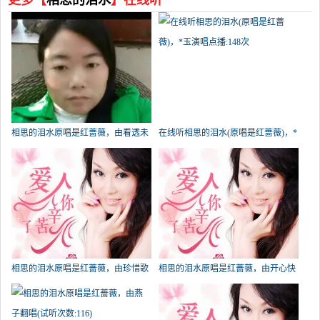
更多【
相思的泪水
】在线听
相思的泪水原唱是红蔷薇，由看透未
在线听相思的泪水(原唱是红蔷薇)，*
来翻唱(播放:417)
玉演唱点播:148次
相思的泪水原唱是红蔷薇，由珍惜歌
相思的泪水原唱是红蔷薇，由开心快
缘陆菊萍翻唱(播放:146)
乐（停币）翻唱(播放:124)