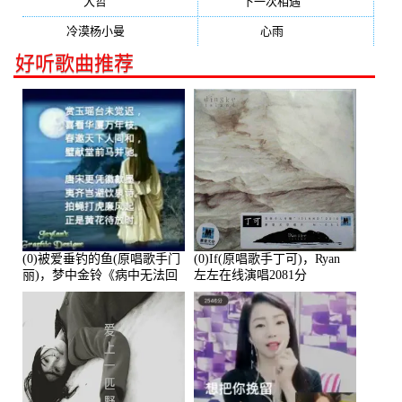
大哲
(247)
下一次相遇
(245)
冷漠杨小曼
(240)
心雨
(232)
好听歌曲推荐
(0)被爱垂钓的鱼(原唱歌手门
(0)If(原唱歌手丁可)，Ryan
丽)，梦中金铃《病中无法回
左左在线演唱2081分
复大家》在线演唱3586分