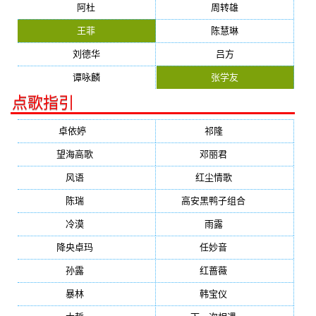
阿杜
周转雄
王菲
陈慧琳
刘德华
吕方
谭咏麟
张学友
点歌指引
卓依婷
(1378)
祁隆
(647)
望海高歌
(601)
邓丽君
(555)
风语
(543)
红尘情歌
(472)
陈瑞
(459)
高安黑鸭子组合
(388)
冷漠
(355)
雨露
(350)
降央卓玛
(347)
任妙音
(321)
孙露
(321)
红蔷薇
(311)
暴林
(304)
韩宝仪
(274)