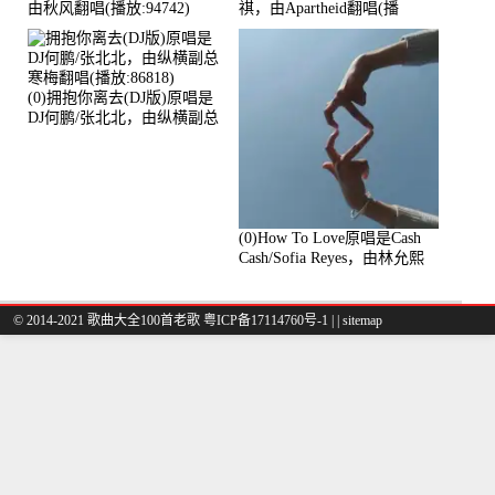
由秋风翻唱(播放:94742)
祺，由Apartheid翻唱(播
放:94178)
(0)拥抱你离去(DJ版)原唱是
DJ何鹏/张北北，由纵横副总
寒梅翻唱(播放:86818)
(0)How To Love原唱是Cash
Cash/Sofia Reyes，由林允熙
翻唱(播放:84447)
© 2014-2021 歌曲大全100首老歌
粤ICP备17114760号-1
|
|
sitemap