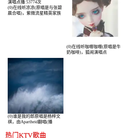
(0)在线听凉凉(原唱是与张碧
晨合唱)，紫微流星精英家族
演唱点播:53774次
(0)在线听咖喱咖喱(原唱是牛
奶咖啡)，狐闹演唱点
播:287579次
(0)谁是我的郎原唱是杨梓文
祺，由Apartheid翻唱(播
放:94178)
热门KTV歌曲