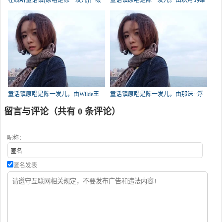
在线听童话镇(原唱是陈一发儿)，吸
童话镇原唱是陈一发儿，由玖月的雄
血鬼＠伯爵演唱点播:24次
鹰翻唱(播放:20)
童话镇原唱是陈一发儿，由Wilde王
童话镇原唱是陈一发儿，由那沫··浮
哈哈翻唱(播放:20)
翻唱(播放:14)
留言与评论（共有
0
条评论）
昵称：
匿名发表