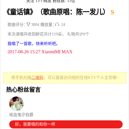
关注 13个网友
粉丝数: 11位
《童话镇》（歌曲原唱：陈一发儿）
S
歌曲评分：
3804 播放量：
24
本次演唱共收到鲜花共计119朵， 礼物共计0个
我唱了一首歌，快来听听吧。
2017-08-26 15:27 XiaomiMI MAX
用手机扫描
二维码
，可以直接访问他的在线KTV个人主页噢~
热心粉丝留言
吸血鬼＠伯爵
好，我要唱的和你一样