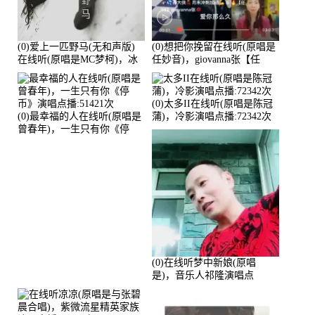
(0)爱上一匹野马(无和声版)
(0)想把你挽留在线听(原唱是
在线听(原唱是MC梦柯)，冰
任妙音)，giovanna张【任
鑫Asce演唱点播:178815次
96】演唱点播:60173次
(0)太多II在线听(原唱是陈冠
(0)最幸福的人在线听(原唱是
蒲)，冷影演唱点播:72342次
曾春年)，一生只有你《停
币》演唱点播:51421次
(0)在线听梦中新娘(原唱
是)，音乐人祁隆演唱点
播:2713192次