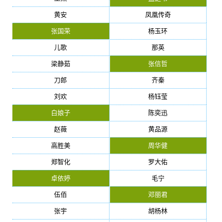
黄安
凤凰传奇
张国荣
杨玉环
儿歌
那英
梁静茹
张信哲
刀郎
齐秦
刘欢
杨钰莹
白娘子
陈奕迅
赵薇
黄品源
高胜美
周华健
郑智化
罗大佑
卓依婷
毛宁
伍佰
邓丽君
张宇
胡杨林