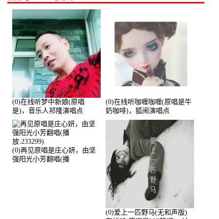
(0)在线听梦中新娘(原唱
(0)在线听咖喱咖喱(原唱是牛
是)，音乐人祁隆演唱点
奶咖啡)，狐闹演唱点
播:2713192次
播:287579次
(0)再见原唱是庄心妍，由坚
强阳光小芳翻唱(播
放:233299)
(0)爱上一匹野马(无和声版)