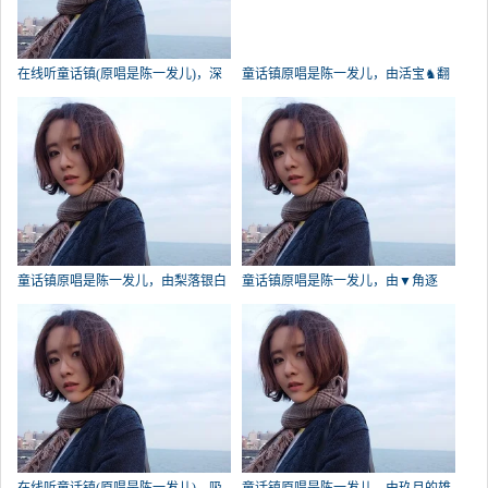
在线听童话镇(原唱是陈一发儿)，深
童话镇原唱是陈一发儿，由活宝♞翻
蓝演唱点播:178次
唱(播放:122)
童话镇原唱是陈一发儿，由梨落银白
童话镇原唱是陈一发儿，由▼角逐
翻唱(试听次数:62)
pursu翻唱(播放:61)