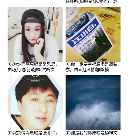
在线听(原唱是MC梦柯)，冰
鑫Asce演唱点播:178815次
(0)为你而痛原唱是岳思思，
(0)你一定要幸福原唱是简弘
由巧儿(总创)翻唱(试听次
亦，由✯泡风精翻唱(播
数:108697)
放:102381)
(0)寂寞情殇原唱是张冬玲，
(0)谁是我的郎原唱是杨梓文