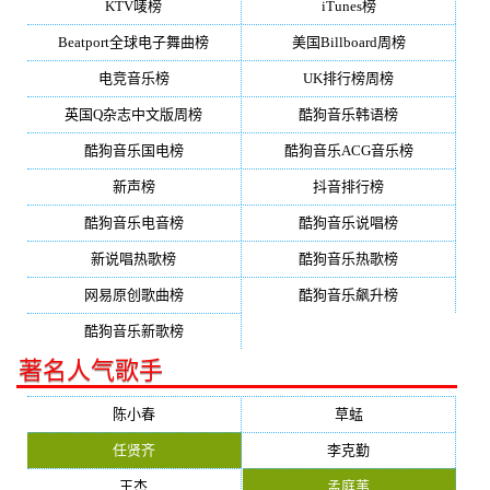
KTV唛榜
iTunes榜
Beatport全球电子舞曲榜
美国Billboard周榜
电竞音乐榜
UK排行榜周榜
英国Q杂志中文版周榜
酷狗音乐韩语榜
酷狗音乐国电榜
酷狗音乐ACG音乐榜
新声榜
抖音排行榜
酷狗音乐电音榜
酷狗音乐说唱榜
新说唱热歌榜
酷狗音乐热歌榜
网易原创歌曲榜
酷狗音乐飙升榜
酷狗音乐新歌榜
著名人气歌手
陈小春
草蜢
任贤齐
李克勤
王杰
孟庭苇