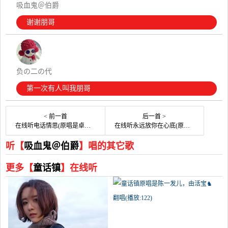
吸血鬼＠伯爵
谢谢朋哥
负の二の代
第一次有人叫我朋哥
< 前一首
后一首 >
在线听电话情思(原唱是卓依婷)，心语演唱点播:86次
在线听永远放你在心底(原唱是晨熙/司徒兰芳)，从新开始演唱点播:234次
听【
吸血鬼＠伯爵
】唱的其它歌
更多【
童话镇
】在线听