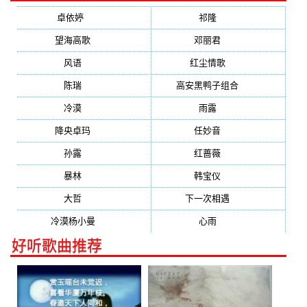
卓依婷
(1378)
祁隆
(647)
望海高歌
(601)
邓丽君
(555)
风语
(543)
红尘情歌
(472)
陈瑞
(459)
高安黑鸭子组合
(388)
冷漠
(355)
雨露
(350)
降央卓玛
(347)
任妙音
(321)
孙露
(321)
红蔷薇
(311)
暴林
(304)
韩宝仪
(274)
大哲
(247)
下一次相遇
(245)
冷漠杨小曼
(240)
心雨
(232)
好听歌曲推荐