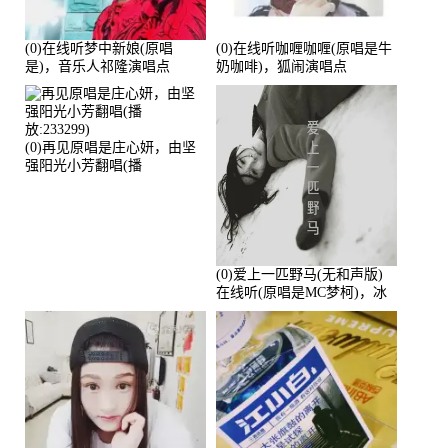
(0)在线听梦中新娘(原唱
(0)在线听咖喱咖喱(原唱是牛
是)，音乐人祁隆演唱点
奶咖啡)，狐闹演唱点
播:2713192次
播:287579次
(0)再见原唱是庄心妍，由坚
强阳光小芳翻唱(播
放:233299)
(0)爱上一匹野马(无和声版)
在线听(原唱是MC梦柯)，冰
鑫Asce演唱点播:178815次