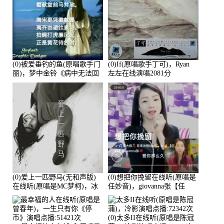
(0)被爱垂钓的鱼(原唱歌手门
(0)If(原唱歌手丁可)，Ryan
丽)，梦中金铃《病中无法回
左左在线演唱2081分
复大家》在线演唱3586分
(0)爱上一匹野马(无和声版)
(0)想把你挽留在线听(原唱是
在线听(原唱是MC梦柯)，冰
任妙音)，giovanna张【任
鑫Asce演唱点播:178815次
96】演唱点播:60173次
(0)太多II在线听(原唱是陈冠