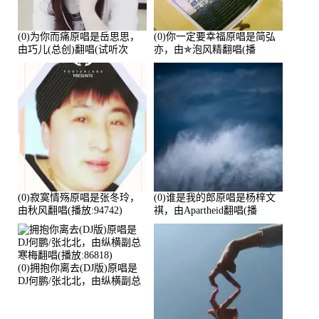
(0)为你而痛原唱是岳思思，
(0)你一定要幸福原唱是简弘
由巧儿(总创)翻唱(试听次
亦，由✯泡风精翻唱(播
数:108697)
放:102381)
(0)寂寞情殇原唱是张冬玲，
(0)谁是我的郎原唱是杨梓文
由秋风翻唱(播放:94742)
祺，由Apartheid翻唱(播
放:94178)
(0)拥抱你离去(DJ版)原唱是
DJ何鹏/张北北，由纵横副总
寒梅翻唱(播放:86818)