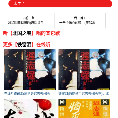
太牛了
< 前一首
后一首 >
越是喝醉越想你(原唱歌手赵真)，北国之春在线演唱2679分
一千个伤心的理由(原唱歌手张学友)，乐乐。在线演唱3749分
听【
北国之春
】唱的其它歌
更多【
铁窗泪
】在线听
在线听铁窗泪(原唱是迟志强/张秀
铁窗泪(原唱歌手迟志强/张秀艳)，北
艳)，桃江花演唱点播:166次
国之春在线演唱3076分