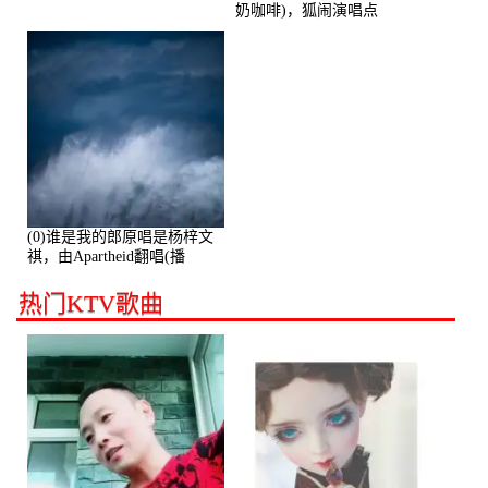
奶咖啡)，狐闹演唱点
播:287579次
(0)谁是我的郎原唱是杨梓文
祺，由Apartheid翻唱(播
放:94178)
热门KTV歌曲