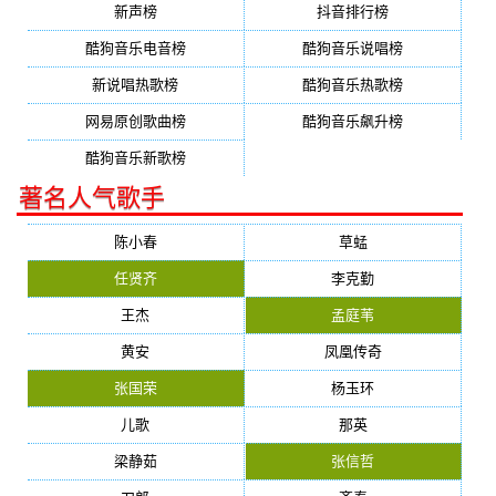
新声榜
抖音排行榜
酷狗音乐电音榜
酷狗音乐说唱榜
新说唱热歌榜
酷狗音乐热歌榜
网易原创歌曲榜
酷狗音乐飙升榜
酷狗音乐新歌榜
著名人气歌手
陈小春
草蜢
任贤齐
李克勤
王杰
孟庭苇
黄安
凤凰传奇
张国荣
杨玉环
儿歌
那英
梁静茹
张信哲