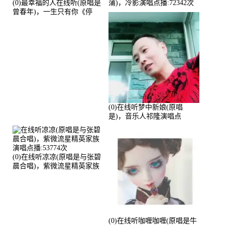
(0)最幸福的人在线听(原唱是
蒲)，冷影演唱点播:72342次
曾春年)，一生只有你《停
币》演唱点播:51421次
(0)在线听梦中新娘(原唱
是)，音乐人祁隆演唱点
播:2713192次
(0)在线听凉凉(原唱是与张碧
晨合唱)，紫微流星精英家族
演唱点播:53774次
(0)在线听咖喱咖喱(原唱是牛