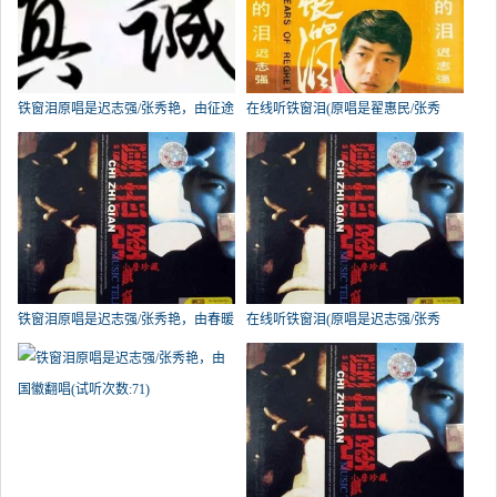
铁窗泪原唱是迟志强/张秀艳，由征途
在线听铁窗泪(原唱是翟惠民/张秀
雨中接吻翻唱(播放:91)
艳)，家有儿女演唱点播:87次
铁窗泪原唱是迟志强/张秀艳，由春暖
在线听铁窗泪(原唱是迟志强/张秀
花开翻唱(试听次数:85)
艳)，期待演唱点播:79次