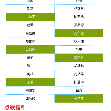
刀郎
齐秦
刘欢
杨钰莹
白娘子
陈奕迅
赵薇
黄品源
高胜美
周华健
郑智化
罗大佑
卓依婷
毛宁
伍佰
邓丽君
张宇
胡杨林
阿杜
周转雄
王菲
陈慧琳
刘德华
吕方
谭咏麟
张学友
点歌指引