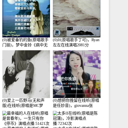
(0)被爱垂钓的鱼(原唱歌手
(0)If(原唱歌手丁可)，Ryan
门丽)，梦中金铃《病中无
左左在线演唱2081分
法回复大家》在线演唱
3586分
(0)爱上一匹野马(无和声
(0)想把你挽留在线听(原唱
版)在线听(原唱是MC梦
是任妙音)，giovanna张
柯)，冰鑫Asce演唱点
【任96】演唱点播:60173次
播:178815次