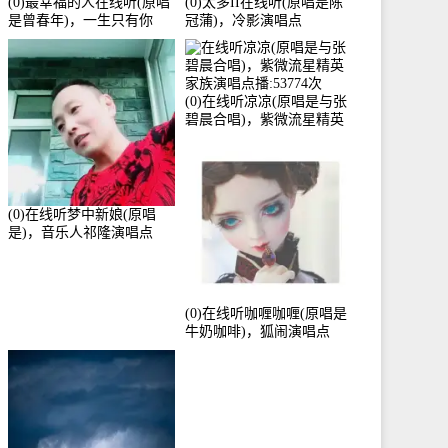
(0)最幸福的人在线听(原唱
(0)太多II在线听(原唱是陈
是曾春年)，一生只有你
冠蒲)，冷影演唱点
《停币》演唱点播:51421次
播:72342次
(0)在线听凉凉(原唱是与张
碧晨合唱)，紫微流星精英
家族演唱点播:53774次
(0)在线听梦中新娘(原唱
是)，音乐人祁隆演唱点
播:2713192次
(0)在线听咖喱咖喱(原唱是
牛奶咖啡)，狐闹演唱点
播:287579次