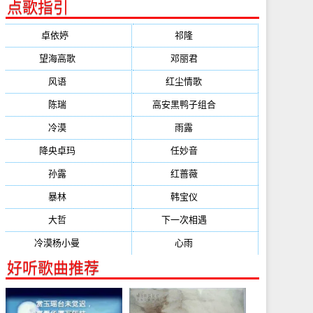
点歌指引
卓依婷
(1378)
祁隆
(647)
望海高歌
(601)
邓丽君
(555)
风语
(543)
红尘情歌
(472)
陈瑞
(459)
高安黑鸭子组合
(388)
冷漠
(355)
雨露
(350)
降央卓玛
(347)
任妙音
(321)
孙露
(321)
红蔷薇
(311)
暴林
(304)
韩宝仪
(274)
大哲
(247)
下一次相遇
(245)
冷漠杨小曼
(240)
心雨
(232)
好听歌曲推荐