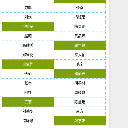
刀郎
齐秦
刘欢
杨钰莹
白娘子
陈奕迅
赵薇
黄品源
高胜美
周华健
郑智化
罗大佑
卓依婷
毛宁
伍佰
邓丽君
张宇
胡杨林
阿杜
周转雄
王菲
陈慧琳
刘德华
吕方
谭咏麟
张学友