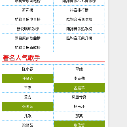
酷狗音乐国电榜
酷狗音乐ACG音乐榜
新声榜
抖音排行榜
酷狗音乐电音榜
酷狗音乐说唱榜
新说唱热歌榜
酷狗音乐热歌榜
网易原创歌曲榜
酷狗音乐飙升榜
酷狗音乐新歌榜
著名人气歌手
陈小春
草蜢
任贤齐
李克勤
王杰
孟庭苇
黄安
凤凰传奇
张国荣
杨玉环
儿歌
那英
梁静茹
张信哲