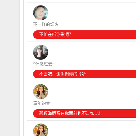
不一样的烟火
不忙在听你歌呢？
£怀念过去~
不会吧，谢谢谢你的聆听
童年的梦
靓颖海豚音在你面前也不过如此！