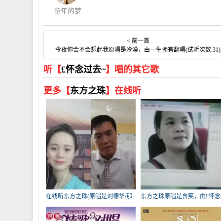
童年的梦
< 前一首
今夜你会不会想起我原唱是冷漠，由一生拥有翻唱(试听次数:31)
听【
£怀念过去~
】唱的其它歌
更多【
东方之珠
】在线听
在线听东方之珠(原唱是刘德华/那
东方之珠原唱是含笑，由£怀念
英)，青云演唱点播:136次
去~翻唱(试听次数:43)