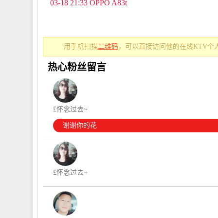
03-18 21:33 OPPO A83t
用手机扫描
二维码
，可以直接访问他的在线KTV个
热心粉丝留言
£怀念过去~
谢谢你的花
£怀念过去~