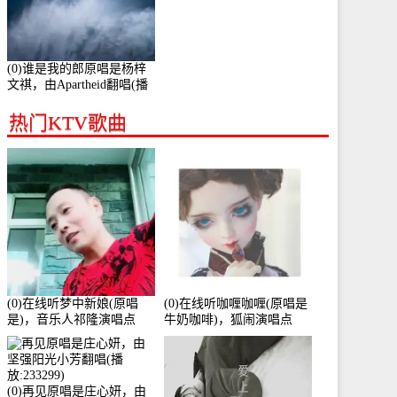
(0)谁是我的郎原唱是杨梓
文祺，由Apartheid翻唱(播
放:94178)
热门KTV歌曲
(0)在线听梦中新娘(原唱
(0)在线听咖喱咖喱(原唱是
是)，音乐人祁隆演唱点
牛奶咖啡)，狐闹演唱点
播:2713192次
播:287579次
(0)再见原唱是庄心妍，由