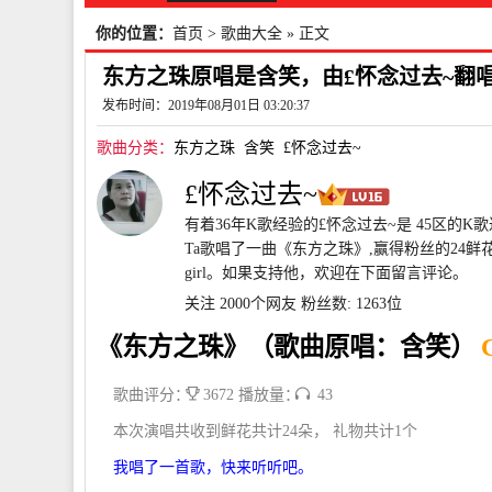
你的位置：
首页
>
歌曲大全
» 正文
东方之珠原唱是含笑，由£怀念过去~翻唱(
发布时间：2019年08月01日 03:20:37
歌曲分类：
东方之珠
含笑
£怀念过去~
£怀念过去~
有着36年K歌经验的£怀念过去~是 45区的K
Ta歌唱了一曲《东方之珠》,赢得粉丝的24鲜
girl。如果支持他，欢迎在下面留言评论。
关注 2000个网友
粉丝数: 1263位
《东方之珠》（歌曲原唱：含笑）
歌曲评分：
3672 播放量：
43
本次演唱共收到鲜花共计24朵， 礼物共计1个
我唱了一首歌，快来听听吧。