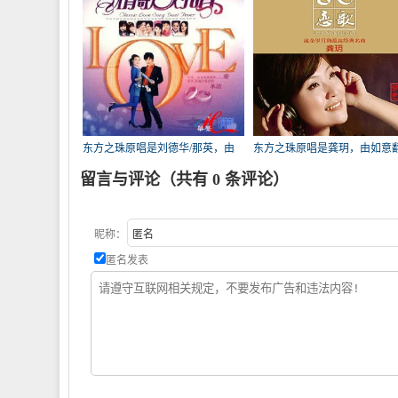
东方之珠原唱是刘德华/那英，由
东方之珠原唱是龚玥，由如意
大熊翻唱(播放:36)
(播放:13)
留言与评论（共有
0
条评论）
昵称：
匿名发表