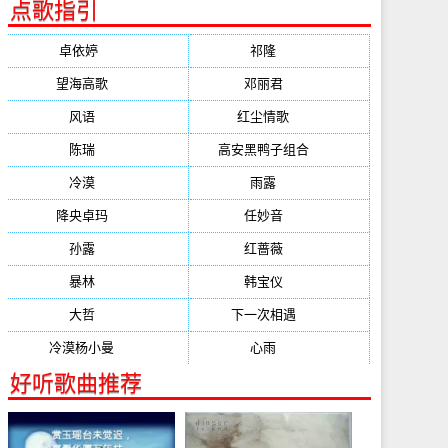
点歌指引
卓依婷
(1378)
祁隆
(647)
望海高歌
(601)
邓丽君
(555)
风语
(543)
红尘情歌
(472)
陈瑞
(459)
高安黑鸭子组合
(388)
冷漠
(355)
雨露
(350)
降央卓玛
(347)
任妙音
(321)
孙露
(321)
红蔷薇
(311)
暴林
(304)
韩宝仪
(274)
大哲
(247)
下一次相遇
(245)
冷漠杨小曼
(240)
心雨
(232)
好听歌曲推荐