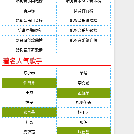
酷狗音乐国电榜
酷狗音乐ACG音乐榜
新声榜
抖音排行榜
酷狗音乐电音榜
酷狗音乐说唱榜
新说唱热歌榜
酷狗音乐热歌榜
网易原创歌曲榜
酷狗音乐飙升榜
酷狗音乐新歌榜
著名人气歌手
陈小春
草蜢
任贤齐
李克勤
王杰
孟庭苇
黄安
凤凰传奇
张国荣
杨玉环
儿歌
那英
梁静茹
张信哲