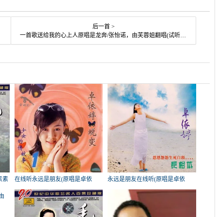
后一首 >
一首歌送给我的心上人原唱是龙奔/张怡诺，由芙蓉姐翻唱(试听次数:282)
素素
在线听永远是朋友(原唱是卓依
永远是朋友在线听(原唱是卓依
婷)，静静演唱点播:104次
婷)，海洋【停币】演唱点播:103次