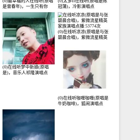
(0)最幸福的人在线听(原唱
(0)太多II在线听(原唱是陈
是曾春年)，一生只有你
冠蒲)，冷影演唱点
《停币》演唱点播:51421次
播:72342次
(0)在线听凉凉(原唱是与张
碧晨合唱)，紫微流星精英
家族演唱点播:53774次
(0)在线听梦中新娘(原唱
是)，音乐人祁隆演唱点
播:2713192次
(0)在线听咖喱咖喱(原唱是
牛奶咖啡)，狐闹演唱点
播:287579次