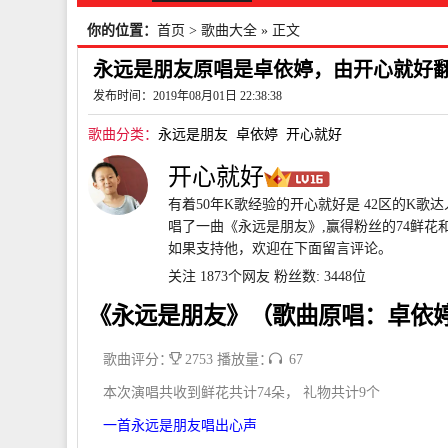
你的位置：
首页
>
歌曲大全
» 正文
永远是朋友原唱是卓依婷，由开心就好翻唱
发布时间：2019年08月01日 22:38:38
歌曲分类：
永远是朋友
卓依婷
开心就好
开心就好
有着50年K歌经验的开心就好是 42区的K歌
唱了一曲《永远是朋友》,赢得粉丝的74鲜花和
如果支持他，欢迎在下面留言评论。
关注 1873个网友
粉丝数: 3448位
《永远是朋友》（歌曲原唱：卓依
歌曲评分：
2753 播放量：
67
本次演唱共收到鲜花共计74朵， 礼物共计9个
一首永远是朋友唱出心声