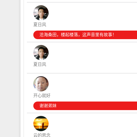
夏日风
沧海桑田，楼起楼落，这声音里有故事！
夏日风
开心就好
谢谢弟妹
云的思念