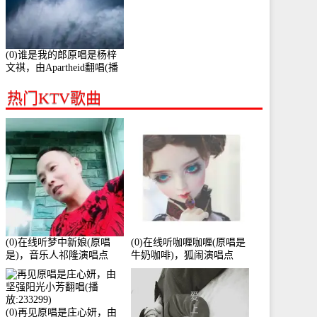
(0)谁是我的郎原唱是杨梓
文祺，由Apartheid翻唱(播
放:94178)
热门KTV歌曲
(0)在线听梦中新娘(原唱
(0)在线听咖喱咖喱(原唱是
是)，音乐人祁隆演唱点
牛奶咖啡)，狐闹演唱点
播:2713192次
播:287579次
(0)再见原唱是庄心妍，由