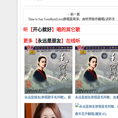
< 前一首
Time to Say Goodbye(Live)原唱是周深，由轩然晓月翻唱(试听次数:234)
听【
开心就好
】唱的其它歌
更多【
永远是朋友
】在线听
永远是朋友(原唱歌手毛阿敏)，霞
永远是朋友原唱是毛阿敏，由
光在线演唱3963分
翻唱(播放:110)