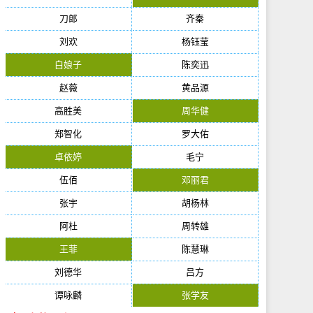
刀郎
齐秦
刘欢
杨钰莹
白娘子
陈奕迅
赵薇
黄品源
高胜美
周华健
郑智化
罗大佑
卓依婷
毛宁
伍佰
邓丽君
张宇
胡杨林
阿杜
周转雄
王菲
陈慧琳
刘德华
吕方
谭咏麟
张学友