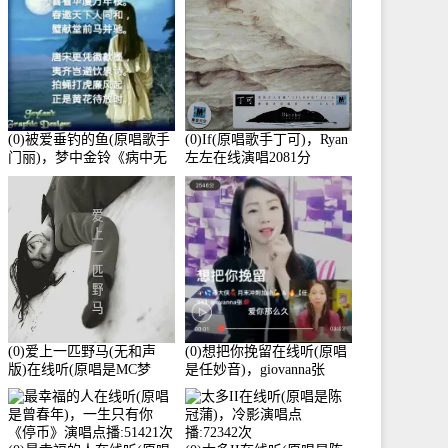
(0)被爱垂钓的鱼(原唱歌手
(0)If(原唱歌手丁可)，Ryan
门丽)，梦中金铃《病中无
左左在线演唱2081分
法回复大家》在线演唱
3586分
(0)爱上一匹野马(无和声
(0)想把你挽留在线听(原唱
版)在线听(原唱是MC梦
是任妙音)，giovanna张
柯)，冰鑫Asce演唱点
【任96】演唱点播:60173次
播:178815次