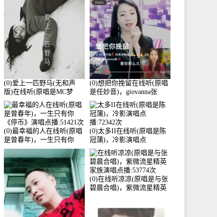
3586分
(0)爱上一匹野马(无和声
(0)想把你挽留在线听(原唱
版)在线听(原唱是MC梦
是任妙音)，giovanna张
柯)，冰鑫Asce演唱点
【任96】演唱点播:60173次
播:178815次
(0)最幸福的人在线听(原唱
(0)太多II在线听(原唱是陈
是曾春年)，一生只有你
冠蒲)，冷影演唱点
《停币》演唱点播:51421次
播:72342次
(0)在线听凉凉(原唱是与张
碧晨合唱)，紫微流星精英
家族演唱点播:53774次