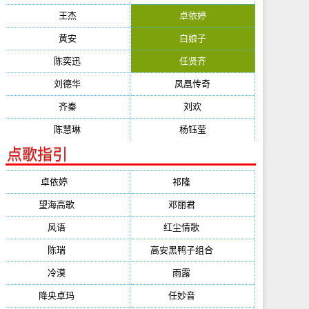
王杰
卓依婷
黄安
白娘子
陈奕迅
任贤齐
刘德华
凤凰传奇
齐秦
刘欢
陈慧琳
杨钰莹
点歌指引
卓依婷
(1378)
祁隆
(647)
望海高歌
(601)
邓丽君
(555)
风语
(543)
红尘情歌
(472)
陈瑞
(459)
高安黑鸭子组合
(388)
冷漠
(355)
雨露
(350)
降央卓玛
(347)
任妙音
(321)