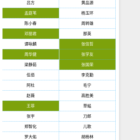
吕方
黄品源
孟庭苇
杨玉环
陈小春
周转雄
邓丽君
那英
谭咏麟
张信哲
周华健
张学友
梁静茹
张国荣
伍佰
李克勤
阿杜
毛宁
赵薇
高胜美
王菲
草蜢
张宇
刀郎
郑智化
儿歌
罗大佑
胡杨林