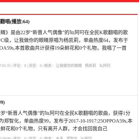
(播放:64)
睛》是由22岁“新晋人气偶像”的℡阿叼在全民K歌翻唱的歌
评为C级，让我做你的眼睛原唱为杨凯莉，单曲热度64，发布于
:52OPPOA59s,本首歌曲共计获得19朵鲜花和0个礼物，我唱了一首
:01:35 | 评论：
0
| 浏览：
0
| 相关：
让我做你的眼睛
杨凯莉
℡阿叼
9)
2岁“新晋人气偶像”的℡阿叼在全民K歌翻唱的歌曲，获得1分
化，单曲热度99，发布于2017-10-1917:25OPPOA59s,本
朵鲜花和0个礼物，只有离开人群，才会找回我自己
:59:08 | 评论：
0
| 浏览：
0
| 相关：
水手
郑智化
℡阿叼