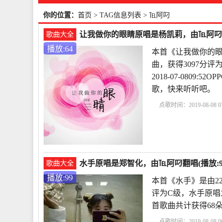
你的位置：
首页
> TAG信息列表 > ℡阿叼
让我做你的眼睛原唱是杨凯莉，由℡阿叼翻唱
歌曲大全
播放:64
本首《让我做你的眼
曲，获得3097分
2018-07-0809
歌，快来听听吧。
点歌时间：2019-08-08 07
水手原唱是郑智化，由℡阿叼翻唱(播放:9
歌曲大全
播放:99
本首《水手》是由2
评为C级，水手原唱为郑智
首歌曲共计获得68
点歌时间：2019-08-08 06