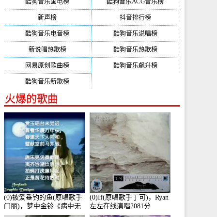
酷狗音乐国电榜
酷狗音乐ACG音乐榜
新声榜
抖音排行榜
酷狗音乐电音榜
酷狗音乐说唱榜
新说唱热歌榜
酷狗音乐热歌榜
网易原创歌曲榜
酷狗音乐飙升榜
酷狗音乐新歌榜
火爆的歌曲
(0)被爱垂钓的鱼(原唱歌手
(0)If(原唱歌手丁可)，Ryan
门丽)，梦中金铃《病中无
左左在线演唱2081分
法回复大家》在线演唱