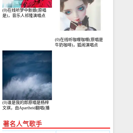
(0)在线听梦中新娘(原唱
是)，音乐人祁隆演唱点
播:2713192次
(0)在线听咖喱咖喱(原唱是
牛奶咖啡)，狐闹演唱点
播:287579次
(0)谁是我的郎原唱是杨梓
文祺，由Apartheid翻唱(播
放:94178)
著名人气歌手