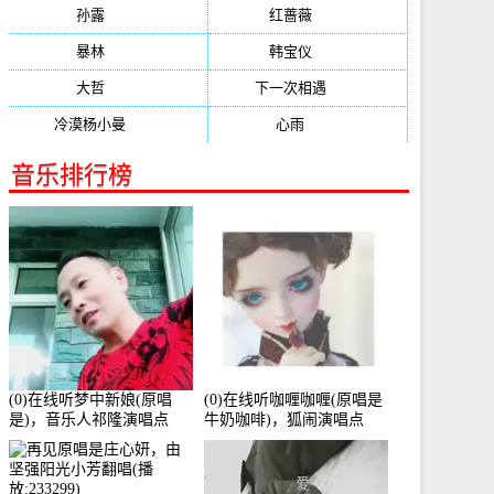
孙露
(321)
红蔷薇
(311)
暴林
(304)
韩宝仪
(274)
大哲
(247)
下一次相遇
(245)
冷漠杨小曼
(240)
心雨
(232)
音乐排行榜
(0)在线听梦中新娘(原唱
(0)在线听咖喱咖喱(原唱是
是)，音乐人祁隆演唱点
牛奶咖啡)，狐闹演唱点
播:2713192次
播:287579次