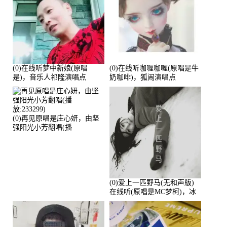
(0)在线听梦中新娘(原唱
(0)在线听咖喱咖喱(原唱是牛
是)，音乐人祁隆演唱点
奶咖啡)，狐闹演唱点
播:2713192次
播:287579次
(0)再见原唱是庄心妍，由坚
强阳光小芳翻唱(播
放:233299)
(0)爱上一匹野马(无和声版)
在线听(原唱是MC梦柯)，冰
鑫Asce演唱点播:178815次