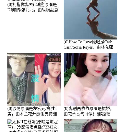
(0)拥抱你离去(DJ版)原唱是
DJ何鹏/张北北，由纵横副总
寒梅翻唱(播放:86818)
(0)How To Love原唱是Cash
Cash/Sofia Reyes，由林允熙
翻唱(播放:84447)
(0)渡情原唱是左宏元/高胜
(0)离别两依依原唱是杭娇，
美，由木兰花开感谢支持翻
由花草香气《停》翻唱(播
唱(播放:82339)
放:81215)