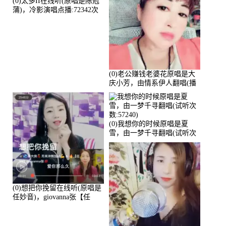
(0)太多II在线听(原唱是陈冠
蒲)，冷影演唱点播:72342次
(0)老公赚钱老婆花原唱是大
庆小芳，由情系伊人翻唱(播
放:72036)
(0)我想你的时候原唱是夏
雪，由一梦千寻翻唱(试听次
数:57240)
(0)想把你挽留在线听(原唱是
任妙音)，giovanna张【任
96】演唱点播:60173次