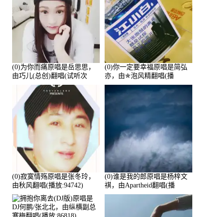
(0)为你而痛原唱是岳思思，
(0)你一定要幸福原唱是简弘
由巧儿(总创)翻唱(试听次
亦，由✯泡风精翻唱(播
数:108697)
放:102381)
(0)寂寞情殇原唱是张冬玲，
(0)谁是我的郎原唱是杨梓文
由秋风翻唱(播放:94742)
祺，由Apartheid翻唱(播
放:94178)