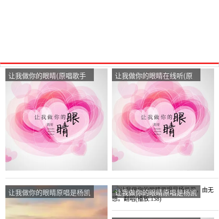
让我做你的眼睛(原唱歌手
让我做你的眼睛在线听(原
杨凯莉)，꧁꫞꯭执恋
唱是杨凯莉)，。演唱点
꫞꧂在线演唱3180分
播:55次
让我做你的眼睛原唱是杨凯
让我做你的眼睛原唱是杨凯
莉，由停港.瓶邪翻唱(播
莉，由无感。翻唱(播
放:50)
放:158)