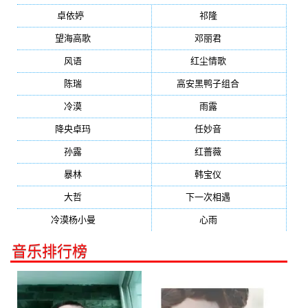
卓依婷
(1378)
祁隆
(647)
望海高歌
(601)
邓丽君
(555)
风语
(543)
红尘情歌
(472)
陈瑞
(459)
高安黑鸭子组合
(388)
冷漠
(355)
雨露
(350)
降央卓玛
(347)
任妙音
(321)
孙露
(321)
红蔷薇
(311)
暴林
(304)
韩宝仪
(274)
大哲
(247)
下一次相遇
(245)
冷漠杨小曼
(240)
心雨
(232)
音乐排行榜