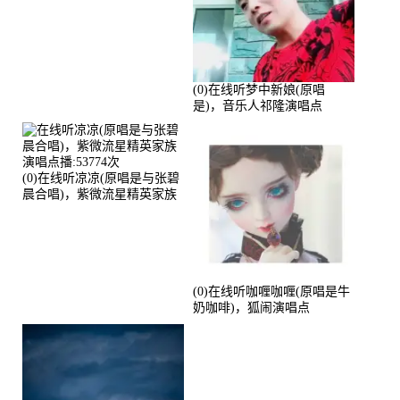
(0)在线听梦中新娘(原唱
是)，音乐人祁隆演唱点
播:2713192次
(0)在线听凉凉(原唱是与张碧
晨合唱)，紫微流星精英家族
演唱点播:53774次
(0)在线听咖喱咖喱(原唱是牛
奶咖啡)，狐闹演唱点
播:287579次