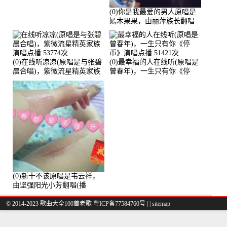
(0)你是我最爱的男人原唱是
嫣木果果，由丽萍族长翻唱
(播放:56258)
(0)在线听凉凉(原唱是与张碧
(0)最幸福的人在线听(原唱是
晨合唱)，紫微流星精英家族
曾春年)，一生只有你《停
演唱点播:53774次
币》演唱点播:51421次
(0)新十不该原唱是韦云祥，
由坚强阳光小芳翻唱(播
放:49861)
© 2014-2023 歌曲大全100首老歌
粤ICP备77584760号
|
|
sitemap