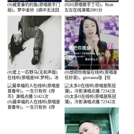
(0)被爱垂钓的鱼(原唱歌手门
(0)If(原唱歌手丁可)，Ryan
丽)，梦中金铃《病中无法回
左左在线演唱2081分
复大家》在线演唱3586分
(0)爱上一匹野马(无和声版)
(0)想把你挽留在线听(原唱是
在线听(原唱是MC梦柯)，冰
任妙音)，giovanna张【任
鑫Asce演唱点播:178815次
96】演唱点播:60173次
(0)太多II在线听(原唱是陈冠
(0)最幸福的人在线听(原唱是
蒲)，冷影演唱点播:72342次
曾春年)，一生只有你《停
币》演唱点播:51421次