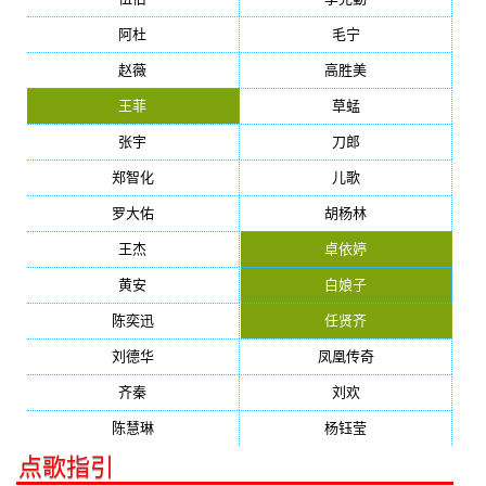
阿杜
毛宁
赵薇
高胜美
王菲
草蜢
张宇
刀郎
郑智化
儿歌
罗大佑
胡杨林
王杰
卓依婷
黄安
白娘子
陈奕迅
任贤齐
刘德华
凤凰传奇
齐秦
刘欢
陈慧琳
杨钰莹
点歌指引