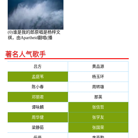
(0)谁是我的郎原唱是杨梓文
祺，由Apartheid翻唱(播
放:94178)
著名人气歌手
吕方
黄品源
孟庭苇
杨玉环
陈小春
周转雄
邓丽君
那英
谭咏麟
张信哲
周华健
张学友
梁静茹
张国荣
伍佰
李克勤