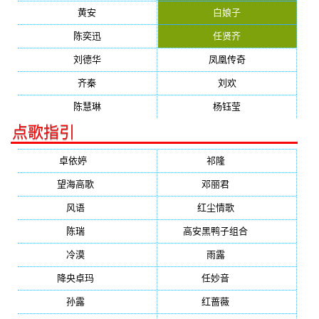
黄安
白娘子
陈奕迅
任贤齐
刘德华
凤凰传奇
齐秦
刘欢
陈慧琳
杨钰莹
点歌指引
卓依婷
(1378)
祁隆
(647)
望海高歌
(601)
邓丽君
(555)
风语
(543)
红尘情歌
(472)
陈瑞
(459)
高安黑鸭子组合
(388)
冷漠
(355)
雨露
(350)
降央卓玛
(347)
任妙音
(321)
孙露
(321)
红蔷薇
(311)