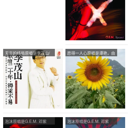
无言的结局原唱是李茂山/
愿得一人心原唱是谭艳，由
林淑容，由泡沫翻唱(播
泡沫翻唱(播放:52)
放:37)
泡沫原唱是G.E.M. 邓紫
泡沫原唱是G.E.M. 邓紫