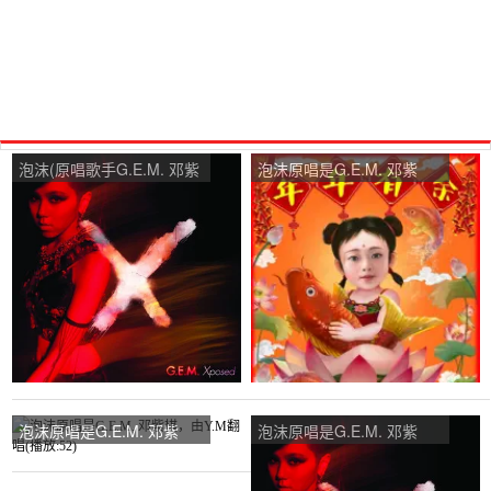
泡沫(原唱歌手G.E.M. 邓紫
泡沫原唱是G.E.M. 邓紫
棋)，往后生在线演唱5402
棋，由一枚 吃货翻唱(播
分
放:13)
泡沫原唱是G.E.M. 邓紫
泡沫原唱是G.E.M. 邓紫
棋，由Y.M翻唱(播放:52)
棋，由叫我小骡子翻唱(播
放:25)