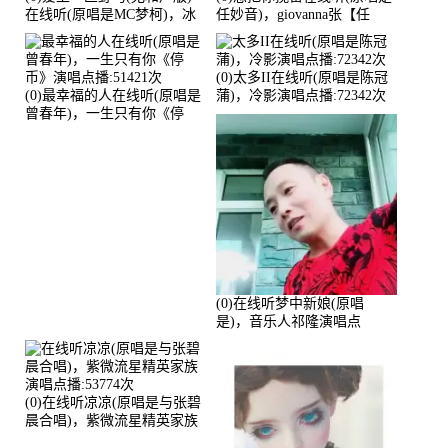
在线听(原唱是MC梦柯)，冰
任妙音)，giovanna张【任
鑫Asce演唱点播:178815次
96】演唱点播:60173次
(0)太多II在线听(原唱是陈冠
(0)最幸福的人在线听(原唱是
蒲)，冷影演唱点播:72342次
曾春年)，一生只有你《停
币》演唱点播:51421次
(0)在线听梦中新娘(原唱
是)，音乐人祁隆演唱点
播:2713192次
(0)在线听凉凉(原唱是与张碧
晨合唱)，紫微流星精英家族
演唱点播:53774次