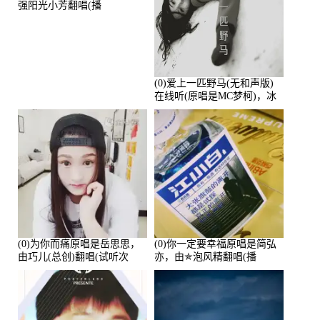
强阳光小芳翻唱(播
放:233299)
(0)爱上一匹野马(无和声版)
在线听(原唱是MC梦柯)，冰
鑫Asce演唱点播:178815次
(0)为你而痛原唱是岳思思，
(0)你一定要幸福原唱是简弘
由巧儿(总创)翻唱(试听次
亦，由✯泡风精翻唱(播
数:108697)
放:102381)