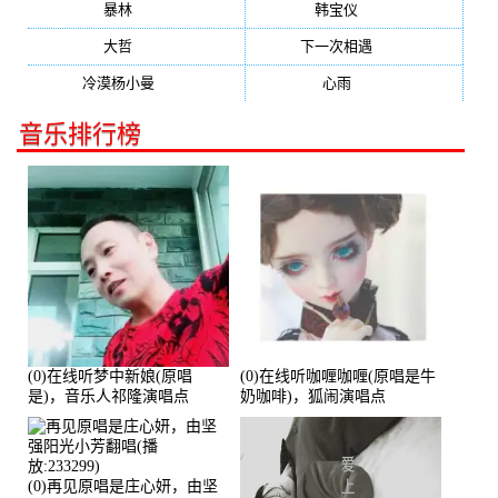
暴林
(304)
韩宝仪
(274)
大哲
(247)
下一次相遇
(245)
冷漠杨小曼
(240)
心雨
(232)
音乐排行榜
(0)在线听梦中新娘(原唱
(0)在线听咖喱咖喱(原唱是牛
是)，音乐人祁隆演唱点
奶咖啡)，狐闹演唱点
播:2713192次
播:287579次
(0)再见原唱是庄心妍，由坚