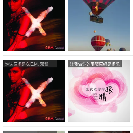
棋，由温柔一刀翻唱(播
棋，由婀娜多姿31翻唱(试
放:34)
听次数:115)
泡沫原唱是G.E.M. 邓紫
让我做你的眼睛原唱是杨凯
棋，由Febeurre翻唱(试听
莉，由泡沫翻唱(试听次
次数:36)
数:47)