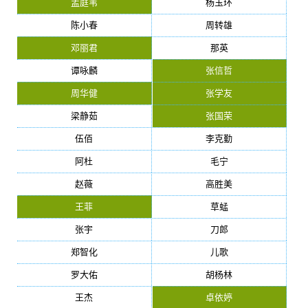
孟庭苇
杨玉环
陈小春
周转雄
邓丽君
那英
谭咏麟
张信哲
周华健
张学友
梁静茹
张国荣
伍佰
李克勤
阿杜
毛宁
赵薇
高胜美
王菲
草蜢
张宇
刀郎
郑智化
儿歌
罗大佑
胡杨林
王杰
卓依婷