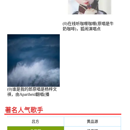
(0)在线听咖喱咖喱(原唱是牛
奶咖啡)，狐闹演唱点
播:287579次
(0)谁是我的郎原唱是杨梓文
祺，由Apartheid翻唱(播
放:94178)
著名人气歌手
吕方
黄品源