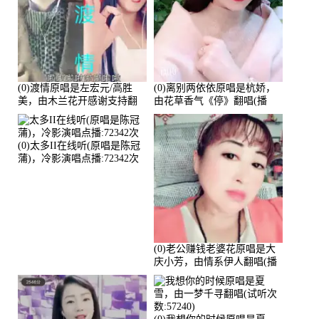
(0)渡情原唱是左宏元/高胜
(0)离别两依依原唱是杭娇，
美，由木兰花开感谢支持翻
由花草香气《停》翻唱(播
唱(播放:82339)
放:81215)
(0)太多II在线听(原唱是陈冠
蒲)，冷影演唱点播:72342次
(0)老公赚钱老婆花原唱是大
庆小芳，由情系伊人翻唱(播
放:72036)