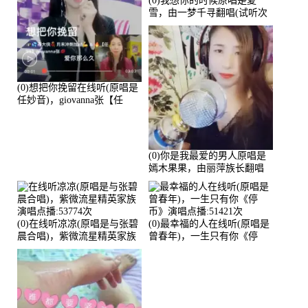
(0)我想你的时候原唱是夏
雪，由一梦千寻翻唱(试听次
数:57240)
(0)想把你挽留在线听(原唱是
任妙音)，giovanna张【任
96】演唱点播:60173次
(0)你是我最爱的男人原唱是
嫣木果果，由丽萍族长翻唱
(播放:56258)
(0)在线听凉凉(原唱是与张碧
(0)最幸福的人在线听(原唱是
晨合唱)，紫微流星精英家族
曾春年)，一生只有你《停
演唱点播:53774次
币》演唱点播:51421次