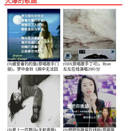
火爆的歌曲
(0)被爱垂钓的鱼(原唱歌手门
(0)If(原唱歌手丁可)，Ryan
丽)，梦中金铃《病中无法回
左左在线演唱2081分
复大家》在线演唱3586分
(0)爱上一匹野马(无和声版)
(0)想把你挽留在线听(原唱是