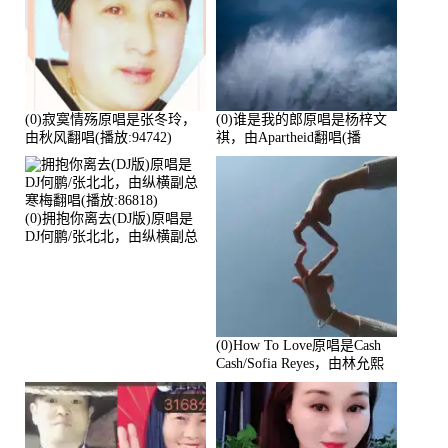
(0)寂寞情殇原唱是张冬玲，
(0)谁是我的郎原唱是杨梓文
由秋风翻唱(播放:94742)
祺，由Apartheid翻唱(播
放:94178)
(0)拥抱你离去(DJ版)原唱是
DJ何鹏/张北北，由纵横副总
寒梅翻唱(播放:86818)
(0)How To Love原唱是Cash
Cash/Sofia Reyes，由林允熙
翻唱(播放:84447)