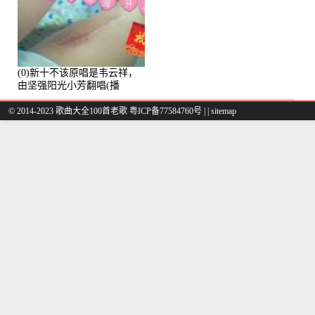
(0)新十不该原唱是韦云祥，
由坚强阳光小芳翻唱(播
放:49861)
© 2014-2023 歌曲大全100首老歌
粤ICP备77584760号
|
|
sitemap