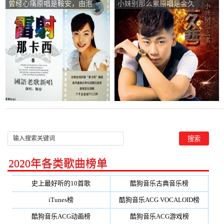
曾经心痛原唱是鞍安，由泡
小妹别那么累原唱是金久
沫翻唱(试听次数:152)
哲，由泡沫翻唱(试听次
数:73)
2020年各类歌曲榜单
史上最好听的10首歌
酷狗音乐古典音乐榜
iTunes榜
酷狗音乐ACG VOCALOID榜
酷狗音乐ACG动画榜
酷狗音乐ACG游戏榜