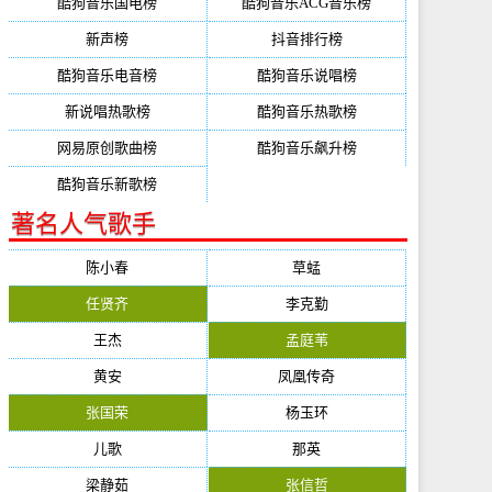
酷狗音乐国电榜
酷狗音乐ACG音乐榜
新声榜
抖音排行榜
酷狗音乐电音榜
酷狗音乐说唱榜
新说唱热歌榜
酷狗音乐热歌榜
网易原创歌曲榜
酷狗音乐飙升榜
酷狗音乐新歌榜
著名人气歌手
陈小春
草蜢
任贤齐
李克勤
王杰
孟庭苇
黄安
凤凰传奇
张国荣
杨玉环
儿歌
那英
梁静茹
张信哲