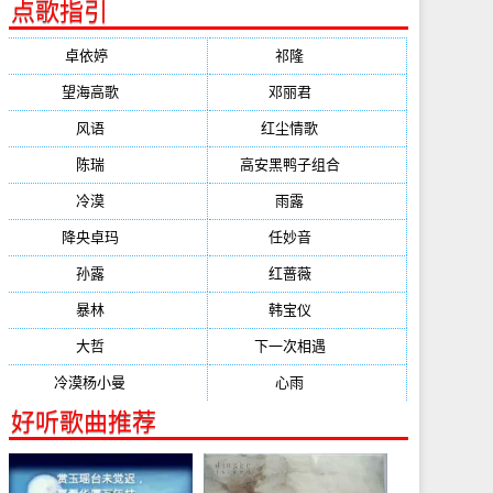
点歌指引
卓依婷
(1378)
祁隆
(647)
望海高歌
(601)
邓丽君
(555)
风语
(543)
红尘情歌
(472)
陈瑞
(459)
高安黑鸭子组合
(388)
冷漠
(355)
雨露
(350)
降央卓玛
(347)
任妙音
(321)
孙露
(321)
红蔷薇
(311)
暴林
(304)
韩宝仪
(274)
大哲
(247)
下一次相遇
(245)
冷漠杨小曼
(240)
心雨
(232)
好听歌曲推荐