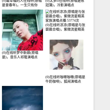
(0)最幸福的人在线听(原唱
(0)太多II在线听(原唱是陈
是曾春年)，一生只有你
冠蒲)，冷影演唱点
《停币》演唱点播:51421次
播:72342次
(0)在线听凉凉(原唱是与张
碧晨合唱)，紫微流星精英
家族演唱点播:53774次
(0)在线听梦中新娘(原唱
是)，音乐人祁隆演唱点
播:2713192次
(0)在线听咖喱咖喱(原唱是
牛奶咖啡)，狐闹演唱点
播:287579次