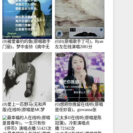
(0)被爱垂钓的鱼(原唱歌手
(0)If(原唱歌手丁可)，Ryan
门丽)，梦中金铃《病中无
左左在线演唱2081分
法回复大家》在线演唱
3586分
(0)爱上一匹野马(无和声
(0)想把你挽留在线听(原唱
版)在线听(原唱是MC梦
是任妙音)，giovanna张
柯)，冰鑫Asce演唱点
【任96】演唱点播:60173次
播:178815次