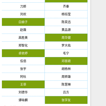
刀郎
齐秦
刘欢
杨钰莹
白娘子
陈奕迅
赵薇
黄品源
高胜美
周华健
郑智化
罗大佑
卓依婷
毛宁
伍佰
邓丽君
张宇
胡杨林
阿杜
周转雄
王菲
陈慧琳
刘德华
吕方
谭咏麟
张学友