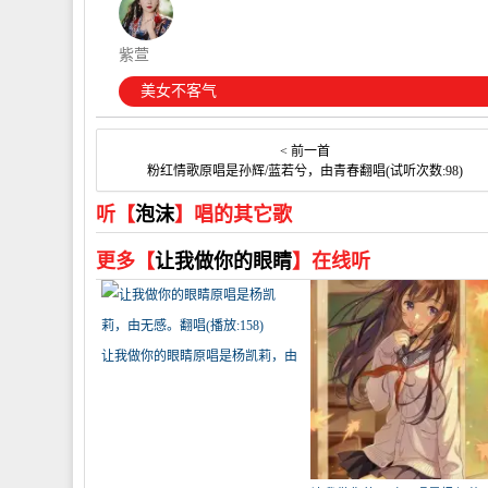
紫萱
美女不客气
< 前一首
粉红情歌原唱是孙辉/蓝若兮，由青春翻唱(试听次数:98)
听【
泡沫
】唱的其它歌
更多【
让我做你的眼睛
】在线听
让我做你的眼睛原唱是杨凯莉，由
无感。翻唱(播放:158)