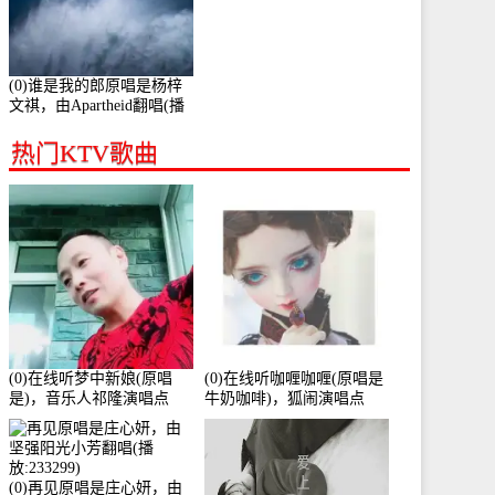
(0)谁是我的郎原唱是杨梓
文祺，由Apartheid翻唱(播
放:94178)
热门KTV歌曲
(0)在线听梦中新娘(原唱
(0)在线听咖喱咖喱(原唱是
是)，音乐人祁隆演唱点
牛奶咖啡)，狐闹演唱点
播:2713192次
播:287579次
(0)再见原唱是庄心妍，由