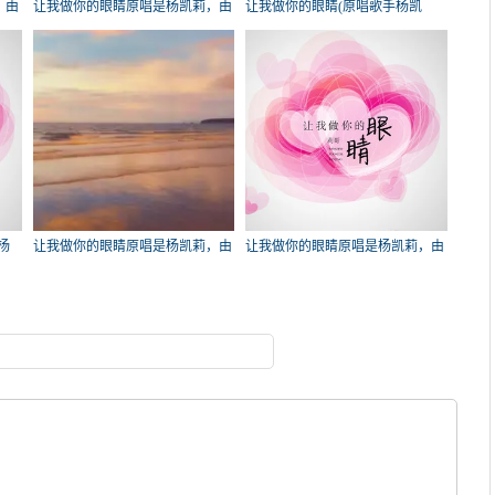
，由
让我做你的眼睛原唱是杨凯莉，由
让我做你的眼睛(原唱歌手杨凯
)
歪哥翻唱(试听次数:93)
莉)，꧁꫞꯭执恋꫞꧂在线演
唱3180分
杨
让我做你的眼睛原唱是杨凯莉，由
让我做你的眼睛原唱是杨凯莉，由
停港.瓶邪翻唱(播放:50)
泡沫翻唱(试听次数:47)