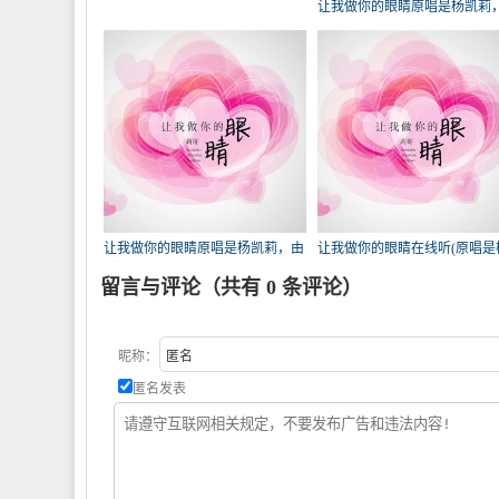
让我做你的眼睛原唱是杨凯莉
贤音轩❀凉雪儿&翻唱(播放:111
让我做你的眼睛原唱是杨凯莉，由
让我做你的眼睛在线听(原唱是
℡阿叼翻唱(播放:64)
凯莉)，。演唱点播:55次
留言与评论（共有
0
条评论）
昵称：
匿名发表