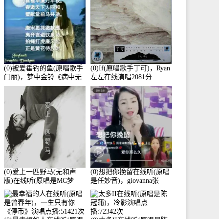
(0)被爱垂钓的鱼(原唱歌手
(0)If(原唱歌手丁可)，Ryan
门丽)，梦中金铃《病中无
左左在线演唱2081分
法回复大家》在线演唱
3586分
(0)爱上一匹野马(无和声
(0)想把你挽留在线听(原唱
版)在线听(原唱是MC梦
是任妙音)，giovanna张
柯)，冰鑫Asce演唱点
【任96】演唱点播:60173次
播:178815次