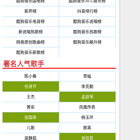
酷狗音乐国电榜
酷狗音乐ACG音乐榜
新声榜
抖音排行榜
酷狗音乐电音榜
酷狗音乐说唱榜
新说唱热歌榜
酷狗音乐热歌榜
网易原创歌曲榜
酷狗音乐飙升榜
酷狗音乐新歌榜
著名人气歌手
陈小春
草蜢
任贤齐
李克勤
王杰
孟庭苇
黄安
凤凰传奇
张国荣
杨玉环
儿歌
那英
梁静茹
张信哲