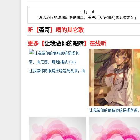
< 前一首
没人心疼的玫瑰原唱是陈瑞，由快乐天使翻唱(试听次数:54)
听【
歪哥
】唱的其它歌
更多【
让我做你的眼睛
】在线听
让我做你的眼睛原唱是杨凯莉，由
无感。翻唱(播放:158)
让我做你的眼睛原唱是杨凯莉
贤音轩❀凉雪儿&翻唱(播放:111