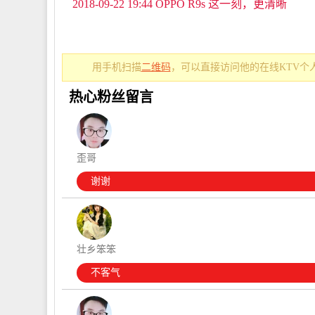
2018-09-22 19:44 OPPO R9s 这一刻，更清晰
用手机扫描
二维码
，可以直接访问他的在线KTV个
热心粉丝留言
歪哥
谢谢
壮乡笨笨
不客气