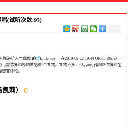
(试听次数:93)
，人称进阶人气偶像 的
Little boy。 在2018-09-22 19:44 OPPO R9s 这一
》,赢得粉丝的42鲜花和1个礼物。礼物不多，但后面仍有582位粉丝在
面留言评论。
杨凯莉）
C