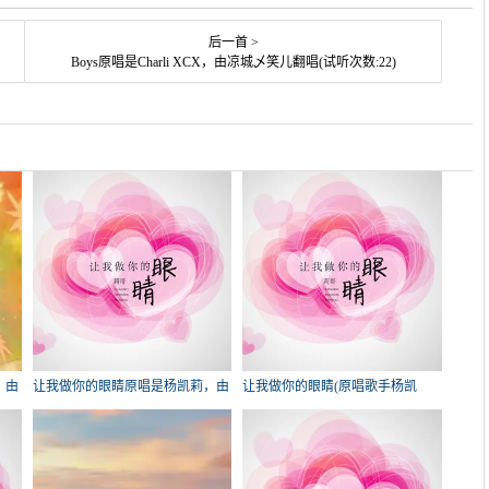
后一首 >
Boys原唱是Charli XCX，由凉城乄笑儿翻唱(试听次数:22)
，由
让我做你的眼睛原唱是杨凯莉，由
让我做你的眼睛(原唱歌手杨凯
)
歪哥翻唱(试听次数:93)
莉)，꧁꫞꯭执恋꫞꧂在线演
唱3180分