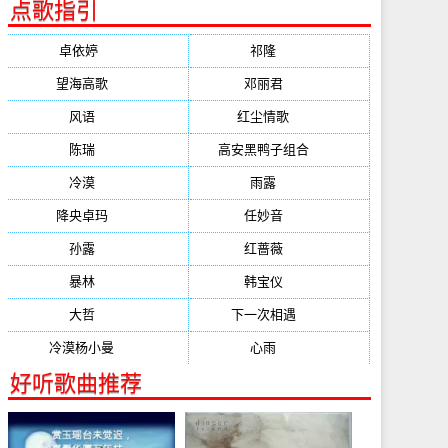
点歌指引
卓依婷
(1378)
祁隆
(647)
望海高歌
(601)
邓丽君
(555)
风语
(543)
红尘情歌
(472)
陈瑞
(459)
高安黑鸭子组合
(388)
冷漠
(355)
雨露
(350)
降央卓玛
(347)
任妙音
(321)
孙露
(321)
红蔷薇
(311)
暴林
(304)
韩宝仪
(274)
大哲
(247)
下一次相遇
(245)
冷漠杨小曼
(240)
心雨
(232)
好听歌曲推荐