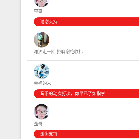
歪哥
谢谢支持
潇洒走一回 拒聊谢绝收礼
幸福的人
音乐的动次打次，你早已了如指掌
歪哥
谢谢支持