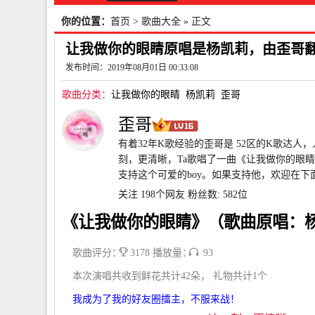
你的位置：
首页
>
歌曲大全
» 正文
让我做你的眼睛原唱是杨凯莉，由歪哥翻唱
发布时间：2019年08月01日 00:33:08
歌曲分类：
让我做你的眼睛
杨凯莉
歪哥
歪哥
有着32年K歌经验的歪哥是 52区的K歌达人
刻，更清晰，Ta歌唱了一曲《让我做你的眼睛
支持这个可爱的boy。如果支持他，欢迎在下
关注 198个网友
粉丝数: 582位
《让我做你的眼睛》（歌曲原唱：
歌曲评分：
3178 播放量：
93
本次演唱共收到鲜花共计42朵， 礼物共计1个
我成为了我的好友圈擂主，不服来战！