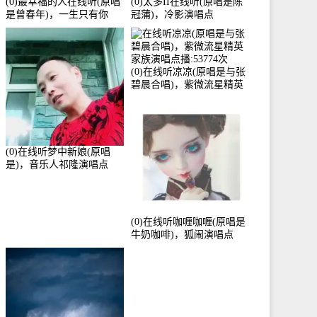
(0)最幸福的人在线听(原唱
(0)太多II在线听(原唱是陈
是曾春年)，一生只有你
冠蒲)，冷影演唱点
《停币》演唱点播:51421次
播:72342次
(0)在线听凉凉(原唱是与张
碧晨合唱)，紫微流星精英
家族演唱点播:53774次
(0)在线听梦中新娘(原唱
是)，音乐人祁隆演唱点
播:2713192次
(0)在线听咖喱咖喱(原唱是
牛奶咖啡)，狐闹演唱点
播:287579次