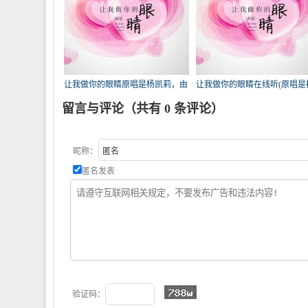
让我做你的眼睛原唱是杨凯莉，由
让我做你的眼睛在线听(原唱是
℡阿叼翻唱(播放:64)
凯莉)，。演唱点播:55次
留言与评论（共有
0
条评论）
昵称：
匿名发表
验证码：