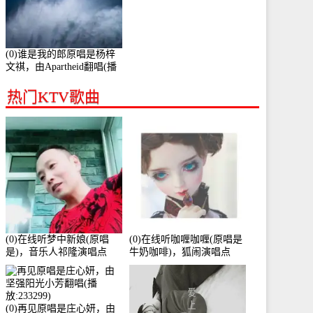
(0)谁是我的郎原唱是杨梓
文祺，由Apartheid翻唱(播
放:94178)
热门KTV歌曲
(0)在线听梦中新娘(原唱
(0)在线听咖喱咖喱(原唱是
是)，音乐人祁隆演唱点
牛奶咖啡)，狐闹演唱点
播:2713192次
播:287579次
(0)再见原唱是庄心妍，由