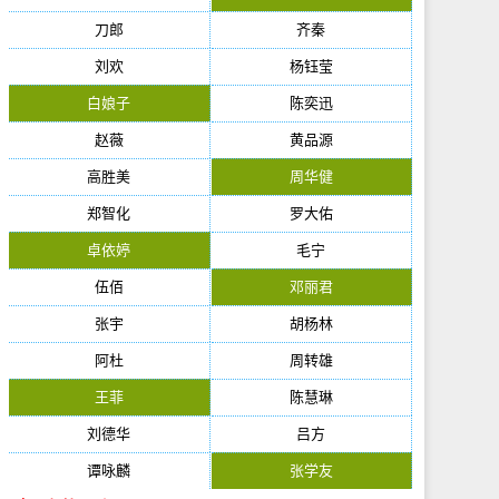
刀郎
齐秦
刘欢
杨钰莹
白娘子
陈奕迅
赵薇
黄品源
高胜美
周华健
郑智化
罗大佑
卓依婷
毛宁
伍佰
邓丽君
张宇
胡杨林
阿杜
周转雄
王菲
陈慧琳
刘德华
吕方
谭咏麟
张学友