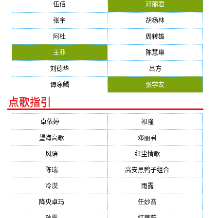
伍佰
邓丽君
张宇
胡杨林
阿杜
周转雄
王菲
陈慧琳
刘德华
吕方
谭咏麟
张学友
点歌指引
卓依婷
(1378)
祁隆
(647)
望海高歌
(601)
邓丽君
(555)
风语
(543)
红尘情歌
(472)
陈瑞
(459)
高安黑鸭子组合
(388)
冷漠
(355)
雨露
(350)
降央卓玛
(347)
任妙音
(321)
孙露
(321)
红蔷薇
(311)