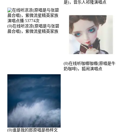
是)，音乐人祁隆演唱点
播:2713192次
(0)在线听凉凉(原唱是与张碧
晨合唱)，紫微流星精英家族
演唱点播:53774次
(0)在线听咖喱咖喱(原唱是牛
奶咖啡)，狐闹演唱点
播:287579次
(0)谁是我的郎原唱是杨梓文