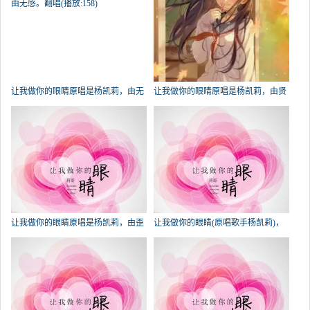
让我做你的眼睛原唱是杨凯莉，由无
让我做你的眼睛原唱是杨凯莉，由贤
感。翻唱(播放:158)
音轩❀凉雪儿&翻唱(播放:111)
让我做你的眼睛原唱是杨凯莉，由歪
让我做你的眼睛(原唱歌手杨凯莉)，
哥翻唱(试听次数:93)
꧁꫞꯭执恋꫞꧂在线演唱3180分