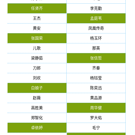
任贤齐
李克勤
王杰
孟庭苇
黄安
凤凰传奇
张国荣
杨玉环
儿歌
那英
梁静茹
张信哲
刀郎
齐秦
刘欢
杨钰莹
白娘子
陈奕迅
赵薇
黄品源
高胜美
周华健
郑智化
罗大佑
卓依婷
毛宁