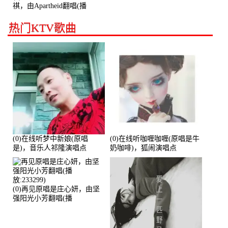
祺，由Apartheid翻唱(播
放:94178)
热门KTV歌曲
(0)在线听梦中新娘(原唱
(0)在线听咖喱咖喱(原唱是牛
是)，音乐人祁隆演唱点
奶咖啡)，狐闹演唱点
播:2713192次
播:287579次
(0)再见原唱是庄心妍，由坚
强阳光小芳翻唱(播
放:233299)