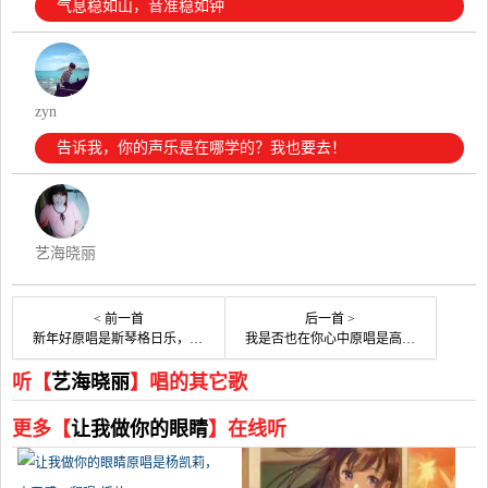
气息稳如山，音准稳如钟
zyn
告诉我，你的声乐是在哪学的？我也要去！
艺海晓丽
< 前一首
后一首 >
新年好原唱是斯琴格日乐，由QINGQING翻唱(播放:42)
我是否也在你心中原唱是高安/郑莉莉，由花开半夏翻唱(播放:74)
听【
艺海晓丽
】唱的其它歌
更多【
让我做你的眼睛
】在线听