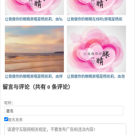
让我做你的眼睛原唱是杨凯莉，由℡
让我做你的眼睛在线听(原唱是杨凯
阿叼翻唱(播放:64)
莉)，。演唱点播:55次
让我做你的眼睛原唱是杨凯莉，由停
让我做你的眼睛原唱是杨凯莉，由泡
港.瓶邪翻唱(播放:50)
沫翻唱(试听次数:47)
留言与评论（共有
0
条评论）
昵称：
匿名发表