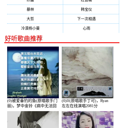
暴林
(304)
韩宝仪
(274)
大哲
(247)
下一次相遇
(245)
冷漠杨小曼
(240)
心雨
(232)
好听歌曲推荐
(0)被爱垂钓的鱼(原唱歌手门
(0)If(原唱歌手丁可)，Ryan
丽)，梦中金铃《病中无法回
左左在线演唱2081分
复大家》在线演唱3586分