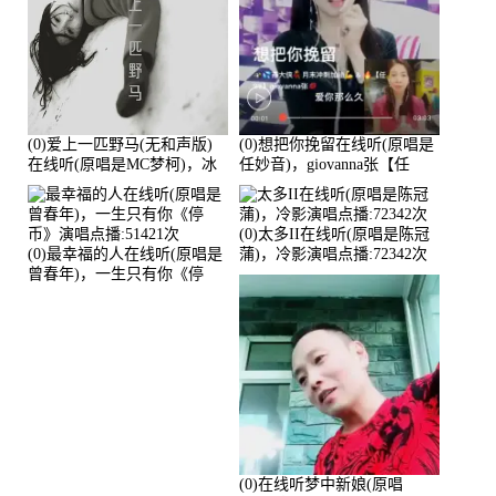
(0)爱上一匹野马(无和声版)
(0)想把你挽留在线听(原唱是
在线听(原唱是MC梦柯)，冰
任妙音)，giovanna张【任
鑫Asce演唱点播:178815次
96】演唱点播:60173次
(0)太多II在线听(原唱是陈冠
(0)最幸福的人在线听(原唱是
蒲)，冷影演唱点播:72342次
曾春年)，一生只有你《停
币》演唱点播:51421次
(0)在线听梦中新娘(原唱