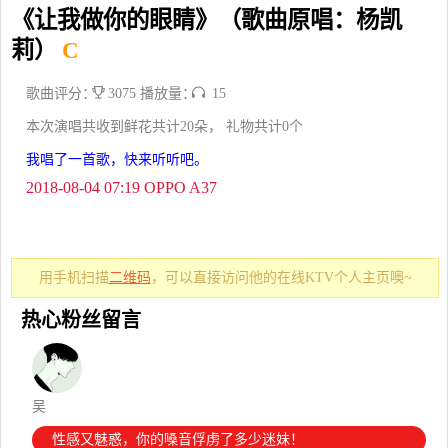
《让我做你的眼睛》（歌曲原唱：杨凯
莉）
C
歌曲评分：
3075 播放量：
15
本次演唱共收到鲜花共计20朵， 礼物共计0个
我唱了一首歌，快来听听吧。
2018-08-04 07:19 OPPO A37
用手机扫描
二维码
，可以直接访问他的在线KTV个人主页噢~
热心粉丝留言
吴
性感又魅惑，你的嗓音俘虏了多少迷妹！