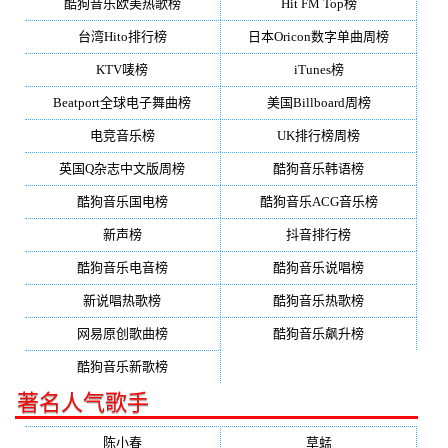
酷狗音乐欧美热歌榜
Hit FM Top榜
台湾Hito排行榜
日本Oricon数字单曲周榜
KTV唛榜
iTunes榜
Beatport全球电子舞曲榜
美国Billboard周榜
电竞音乐榜
UK排行榜周榜
英国Q杂志中文版周榜
酷狗音乐韩语榜
酷狗音乐国电榜
酷狗音乐ACG音乐榜
新声榜
抖音排行榜
酷狗音乐电音榜
酷狗音乐说唱榜
新说唱热歌榜
酷狗音乐热歌榜
网易原创歌曲榜
酷狗音乐飙升榜
酷狗音乐新歌榜
著名人气歌手
陈小春
草蜢