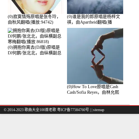
(0)寂寞情殇原唱是张冬玲，
(0)谁是我的郎原唱是杨梓文
由秋风翻唱(播放:94742)
祺，由Apartheid翻唱(播
放:94178)
(0)拥抱你离去(DJ版)原唱是
DJ何鹏/张北北，由纵横副总
寒梅翻唱(播放:86818)
(0)How To Love原唱是Cash
Cash/Sofia Reyes，由林允熙
翻唱(播放:84447)
© 2014-2023 歌曲大全100首老歌
粤ICP备77584760号
|
|
sitemap