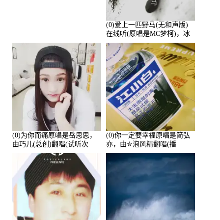
(0)爱上一匹野马(无和声版)
在线听(原唱是MC梦柯)，冰
鑫Asce演唱点播:178815次
(0)为你而痛原唱是岳思思，
(0)你一定要幸福原唱是简弘
由巧儿(总创)翻唱(试听次
亦，由✯泡风精翻唱(播
数:108697)
放:102381)