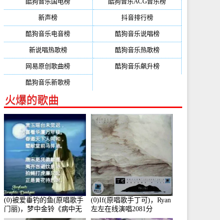
酷狗音乐国电榜
酷狗音乐ACG音乐榜
新声榜
抖音排行榜
酷狗音乐电音榜
酷狗音乐说唱榜
新说唱热歌榜
酷狗音乐热歌榜
网易原创歌曲榜
酷狗音乐飙升榜
酷狗音乐新歌榜
火爆的歌曲
(0)被爱垂钓的鱼(原唱歌手
(0)If(原唱歌手丁可)，Ryan
门丽)，梦中金铃《病中无
左左在线演唱2081分
法回复大家》在线演唱