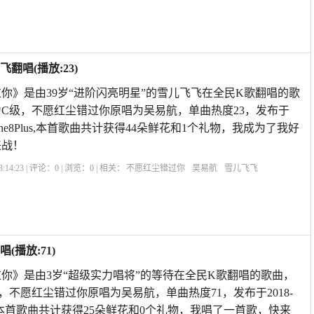
唱(播放:23)
你》是由39岁“进阶闪亮明星”的雪儿飞飞在全民K歌翻唱的歌
评为C级，不愿红尘错过你原唱为吴易航，单曲热度23，发布于
:41iPhone8Plus,本首歌曲共计获得44朵鲜花和1个礼物，我成为了我好
来战！
:14:23 | 评论：
0
| 浏览：
0
| 相关：
不愿红尘错过你
吴易航
雪儿飞飞
播放:71)
你》是由3岁“超级实力唱将”的等待在全民K歌翻唱的歌曲，
级，不愿红尘错过你原唱为吴易航，单曲热度71，发布于2018-
ivoY66,本首歌曲共计获得25朵鲜花和0个礼物，我唱了一首歌，快来