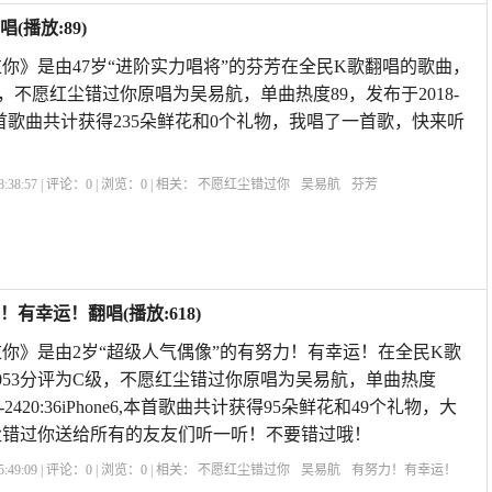
播放:89)
你》是由47岁“进阶实力唱将”的芬芳在全民K歌翻唱的歌曲，
级，不愿红尘错过你原唱为吴易航，单曲热度89，发布于2018-
米4,本首歌曲共计获得235朵鲜花和0个礼物，我唱了一首歌，快来听
:38:57 | 评论：
0
| 浏览：
0
| 相关：
不愿红尘错过你
吴易航
芬芳
幸运！翻唱(播放:618)
你》是由2岁“超级人气偶像”的有努力！有幸运！在全民K歌
053分评为C级，不愿红尘错过你原唱为吴易航，单曲热度
08-2420:36iPhone6,本首歌曲共计获得95朵鲜花和49个礼物，大
尘错过你送给所有的友友们听一听！不要错过哦！
:49:09 | 评论：
0
| 浏览：
0
| 相关：
不愿红尘错过你
吴易航
有努力！有幸运！