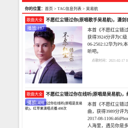
你的位置：
首页
> TAG信息列表 > 吴易航
不愿红尘错过你(原唱歌手吴易航)，潇剑在
歌曲大全
播放:187
本首《不愿红尘错过
获得3924分评为C
06-2502:12华
听吧。
点歌时间：2021-02-17 18
不愿红尘错过你在线听(原唱是吴易航)，红
歌曲大全
播放:498
本首《不愿红尘错过
曲，获得3989分
2017-08-1106
人海里，遇见你是