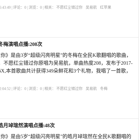
:43:49 | 评论：
0
| 浏览：
0
| 相关：
不愿红尘错过你
吴易航
红苹果
梅演唱点播:208次
你》是由3岁“超级闪亮明星”的冬梅在全民K歌翻唱的歌曲，
级，不愿红尘错过你原唱为吴易航，单曲热度208，发布于2017-
耀畅玩6X,本首歌曲共计获得349朵鲜花和3个礼物，我唱了一首歌，
:04:52 | 评论：
0
| 浏览：
0
| 相关：
不愿红尘错过你
吴易航
冬梅
皓月琸瑄然演唱点播:48次
你》是由5岁“超级闪亮明星”的皓月琸瑄然在全民K歌翻唱的