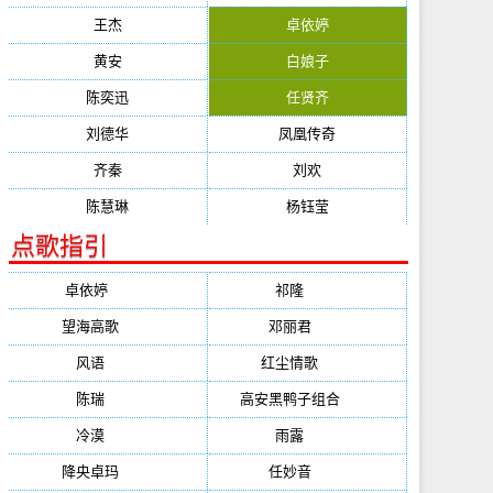
王杰
卓依婷
黄安
白娘子
陈奕迅
任贤齐
刘德华
凤凰传奇
齐秦
刘欢
陈慧琳
杨钰莹
点歌指引
卓依婷
(1378)
祁隆
(647)
望海高歌
(601)
邓丽君
(555)
风语
(543)
红尘情歌
(472)
陈瑞
(459)
高安黑鸭子组合
(388)
冷漠
(355)
雨露
(350)
降央卓玛
(347)
任妙音
(321)