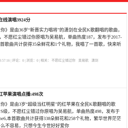
线演唱3924分
你》是由36岁“新晋实力唱将”的潇剑在全民K歌翻唱的歌曲，
级，不愿红尘错过你原唱为吴易航，单曲热度187，发布于2017-
为P9,本首歌曲共计获得35朵鲜花和1个礼物，我唱了一首歌，快来听
:57:16 | 评论：
0
| 浏览：
0
| 相关：
不愿红尘错过你
吴易航
潇剑
苹果演唱点播:498次
你》是由3岁“超级当红明星”的红苹果在全民K歌翻唱的歌
评为S级，不愿红尘错过你原唱为吴易航，单曲热度498，发布于
:46iPhone6,本首歌曲共计获得338朵鲜花和258个礼物，繁华世界茫茫
多么不容易，只想今生今世好好爱你