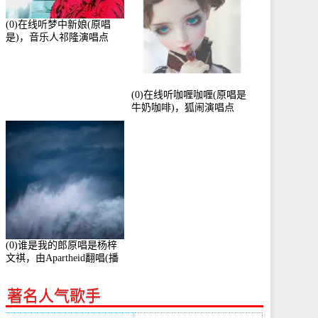
(0)在线听梦中新娘(原唱
是)，音乐人祁隆演唱点
播:2713192次
(0)在线听咖喱咖喱(原唱是
牛奶咖啡)，狐闹演唱点
播:287579次
(0)谁是我的郎原唱是杨梓
文祺，由Apartheid翻唱(播
放:94178)
著名人气歌手