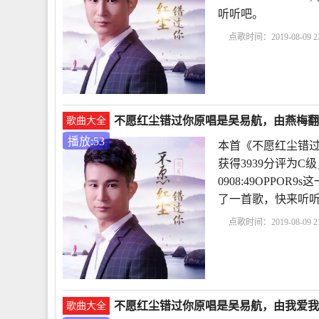
听听吧。
点歌时间：2019-08-09 22
不愿红尘错过你原唱是吴易航，由燕梅翻唱(
歌曲大全
播放:53
本首《不愿红尘错过
获得3939分评为C
0908:49OPPO
了一首歌，快来听
点歌时间：2019-08-09 21
不愿红尘错过你原唱是吴易航，由我爱我家翻
歌曲大全