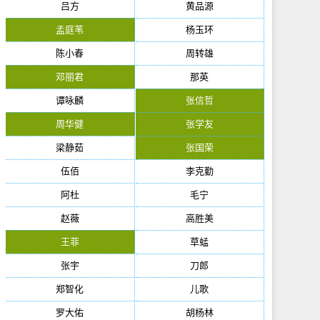
吕方
黄品源
孟庭苇
杨玉环
陈小春
周转雄
邓丽君
那英
谭咏麟
张信哲
周华健
张学友
梁静茹
张国荣
伍佰
李克勤
阿杜
毛宁
赵薇
高胜美
王菲
草蜢
张宇
刀郎
郑智化
儿歌
罗大佑
胡杨林