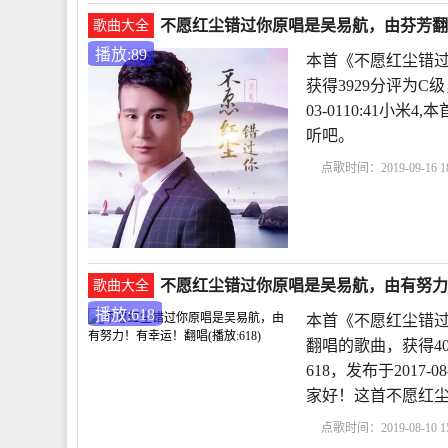
不愿红尘错过你原唱是吴易航，由芬芳翻唱(
歌曲大全
播放:89
本首《不愿红尘错过
获得3929分评为C
03-0110:41小
听吧。
点歌时间：2019-09-16 18
不愿红尘错过你原唱是吴易航，由有努力！有
歌曲大全
播放:618
本首《不愿红尘错过
翻唱的歌曲，获得4
618，发布于2017-
家好！这首不愿红
点歌时间：2019-08-10 15