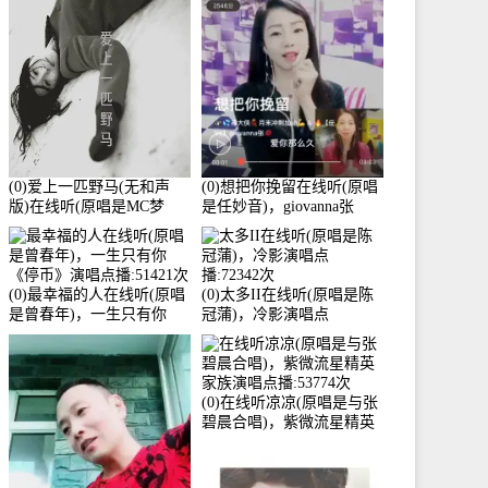
3586分
(0)爱上一匹野马(无和声
(0)想把你挽留在线听(原唱
版)在线听(原唱是MC梦
是任妙音)，giovanna张
柯)，冰鑫Asce演唱点
【任96】演唱点播:60173次
播:178815次
(0)最幸福的人在线听(原唱
(0)太多II在线听(原唱是陈
是曾春年)，一生只有你
冠蒲)，冷影演唱点
《停币》演唱点播:51421次
播:72342次
(0)在线听凉凉(原唱是与张
碧晨合唱)，紫微流星精英
家族演唱点播:53774次