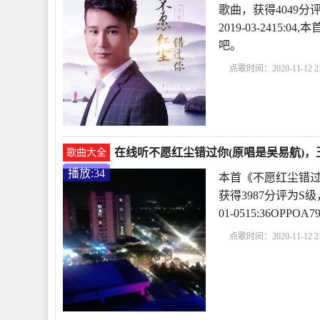
歌曲，获得4049
2019-03-241
吧。
点歌时间：2020-11-12 21
在线听不愿红尘错过你(原唱是吴易航)，玉
歌曲大全
播放:34
本首《不愿红尘错过
获得3987分评为S
01-0515:36OP
点歌时间：2020-11-12 21