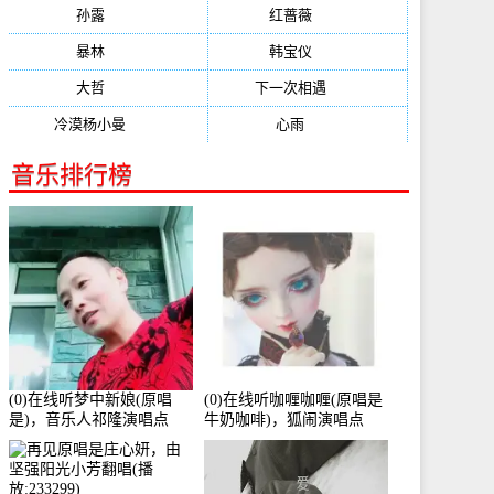
孙露
(321)
红蔷薇
(311)
暴林
(304)
韩宝仪
(274)
大哲
(247)
下一次相遇
(245)
冷漠杨小曼
(240)
心雨
(232)
音乐排行榜
(0)在线听梦中新娘(原唱
(0)在线听咖喱咖喱(原唱是
是)，音乐人祁隆演唱点
牛奶咖啡)，狐闹演唱点
播:2713192次
播:287579次