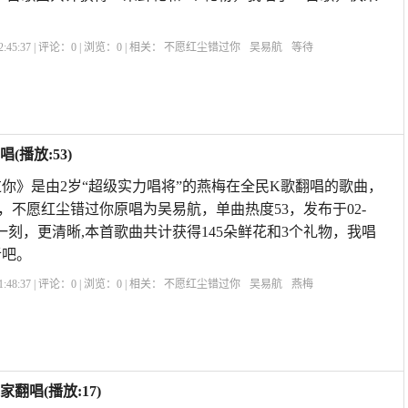
:45:37 | 评论：
0
| 浏览：
0
| 相关：
不愿红尘错过你
吴易航
等待
播放:53)
你》是由2岁“超级实力唱将”的燕梅在全民K歌翻唱的歌曲，
级，不愿红尘错过你原唱为吴易航，单曲热度53，发布于02-
R9s这一刻，更清晰,本首歌曲共计获得145朵鲜花和3个礼物，我唱
听吧。
:48:37 | 评论：
0
| 浏览：
0
| 相关：
不愿红尘错过你
吴易航
燕梅
唱(播放:17)