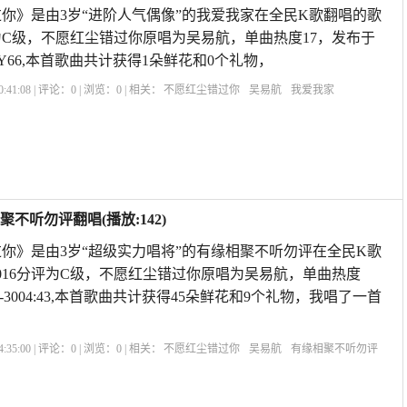
你》是由3岁“进阶人气偶像”的我爱我家在全民K歌翻唱的歌
评为C级，不愿红尘错过你原唱为吴易航，单曲热度17，发布于
41vivoY66,本首歌曲共计获得1朵鲜花和0个礼物，
:41:08 | 评论：
0
| 浏览：
0
| 相关：
不愿红尘错过你
吴易航
我爱我家
听勿评翻唱(播放:142)
你》是由3岁“超级实力唱将”的有缘相聚不听勿评在全民K歌
016分评为C级，不愿红尘错过你原唱为吴易航，单曲热度
-05-3004:43,本首歌曲共计获得45朵鲜花和9个礼物，我唱了一首
:35:00 | 评论：
0
| 浏览：
0
| 相关：
不愿红尘错过你
吴易航
有缘相聚不听勿评