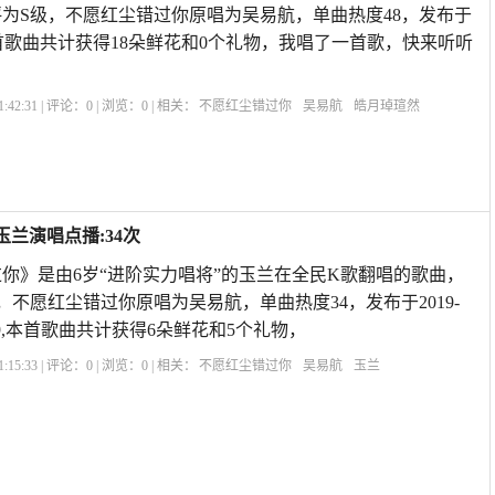
分评为S级，不愿红尘错过你原唱为吴易航，单曲热度48，发布于
5:04,本首歌曲共计获得18朵鲜花和0个礼物，我唱了一首歌，快来听听
:42:31 | 评论：
0
| 浏览：
0
| 相关：
不愿红尘错过你
吴易航
皓月琸瑄然
兰演唱点播:34次
你》是由6岁“进阶实力唱将”的玉兰在全民K歌翻唱的歌曲，
级，不愿红尘错过你原唱为吴易航，单曲热度34，发布于2019-
POA79,本首歌曲共计获得6朵鲜花和5个礼物，
:15:33 | 评论：
0
| 浏览：
0
| 相关：
不愿红尘错过你
吴易航
玉兰