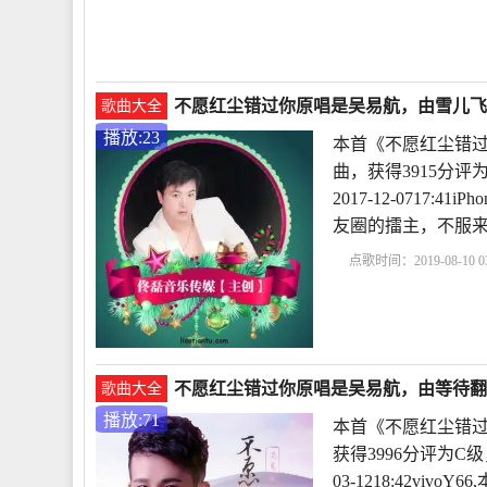
不愿红尘错过你原唱是吴易航，由雪儿飞飞翻
歌曲大全
播放:23
本首《不愿红尘错过
曲，获得3915分
2017-12-0717
友圈的擂主，不服
点歌时间：2019-08-10 03
不愿红尘错过你原唱是吴易航，由等待翻唱(
歌曲大全
播放:71
本首《不愿红尘错过
获得3996分评为C
03-1218:42v