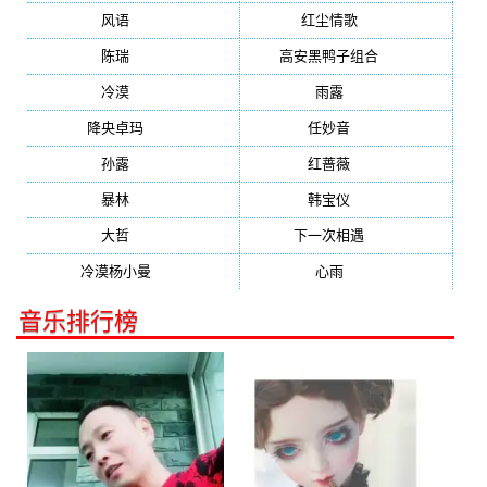
风语
(543)
红尘情歌
(472)
陈瑞
(459)
高安黑鸭子组合
(388)
冷漠
(355)
雨露
(350)
降央卓玛
(347)
任妙音
(321)
孙露
(321)
红蔷薇
(311)
暴林
(304)
韩宝仪
(274)
大哲
(247)
下一次相遇
(245)
冷漠杨小曼
(240)
心雨
(232)
音乐排行榜