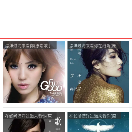
漂洋过海来看你(原唱歌手
漂洋过海来看你在线听(原
丁当)，丫丫在线演唱5237
唱是刘明湘)，快乐相随演
分
唱点播:29次
在线听漂洋过海来看你(原
在线听漂洋过海来看你(原
唱是邰正宵)，左手拉着此
唱是刘明湘)，深蓝演唱点
生不离演唱点播:34次
播:118次