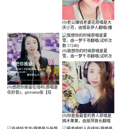
(0)老公赚钱老婆花原唱是大
庆小芳，由情系伊人翻唱(播
放:72036)
(0)我想你的时候原唱是夏
雪，由一梦千寻翻唱(试听次
数:57240)
(0)想把你挽留在线听(原唱是
任妙音)，giovanna张【任
96】演唱点播:60173次
(0)你是我最爱的男人原唱是
嫣木果果，由丽萍族长翻唱
(播放:56258)