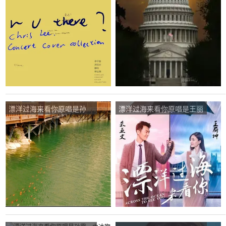
春，由展翅翱翔翻唱(播
湘，由丹翻唱(播放:34)
放:59)
漂洋过海来看你原唱是孙
漂洋过海来看你原唱是王丽
露，由雨馨翻唱(播放:18)
坤/朱亚文，由往事随风翻
唱(播放:221)