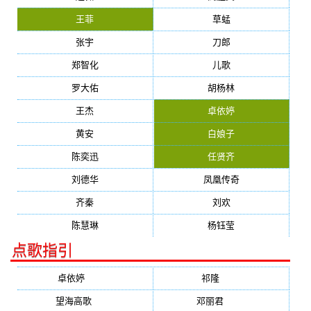
王菲
草蜢
张宇
刀郎
郑智化
儿歌
罗大佑
胡杨林
王杰
卓依婷
黄安
白娘子
陈奕迅
任贤齐
刘德华
凤凰传奇
齐秦
刘欢
陈慧琳
杨钰莹
点歌指引
卓依婷
(1378)
祁隆
(647)
望海高歌
(601)
邓丽君
(555)