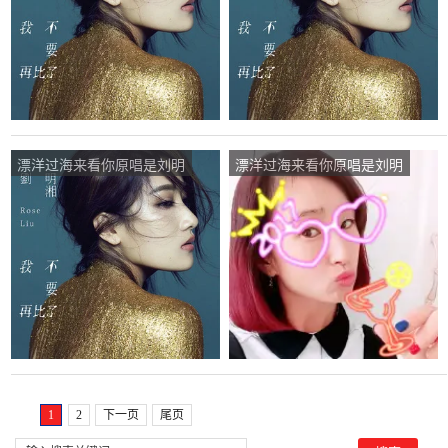
漂洋过海来看你原唱是刘明
漂洋过海来看你原唱是刘明
湘，由木子李翻唱(试听次
湘，由妖精翻唱(试听次
数:19)
数:104)
1
2
下一页
尾页