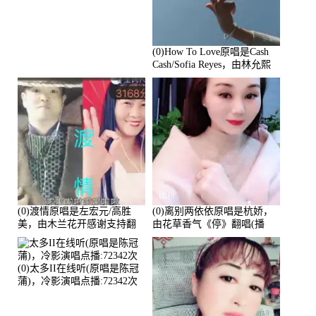
(0)How To Love原唱是Cash
Cash/Sofia Reyes，由林允熙
翻唱(播放:84447)
(0)渡情原唱是左宏元/高胜
(0)离别两依依原唱是杭娇，
美，由木兰花开感谢支持翻
由花草香气《停》翻唱(播
唱(播放:82339)
放:81215)
(0)太多II在线听(原唱是陈冠
蒲)，冷影演唱点播:72342次