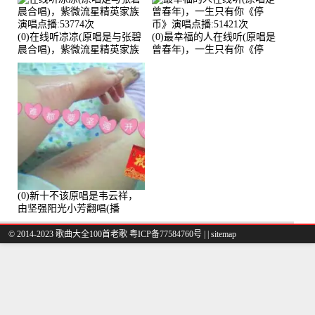
(0)在线听凉凉(原唱是与张碧
(0)最幸福的人在线听(原唱是
晨合唱)，紫微流星精英家族
曾春年)，一生只有你《停
演唱点播:53774次
币》演唱点播:51421次
(0)新十不该原唱是韦云祥，
由坚强阳光小芳翻唱(播
放:49861)
© 2014-2023 歌曲大全100首老歌
粤ICP备77584760号
|
|
sitemap