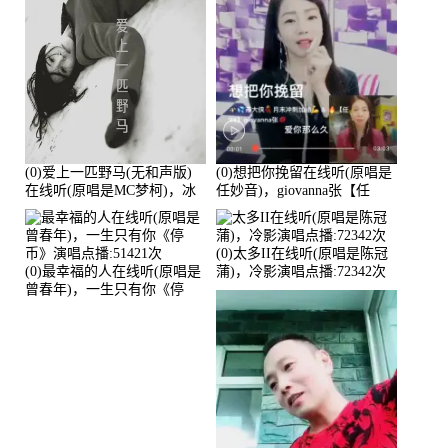
(0)爱上一匹野马(无和声版)
(0)想把你挽留在线听(原唱是
在线听(原唱是MC梦柯)，冰
任妙音)，giovanna张【任
鑫Asce演唱点播:178815次
96】演唱点播:60173次
(0)太多II在线听(原唱是陈冠
(0)最幸福的人在线听(原唱是
蒲)，冷影演唱点播:72342次
曾春年)，一生只有你《停
币》演唱点播:51421次