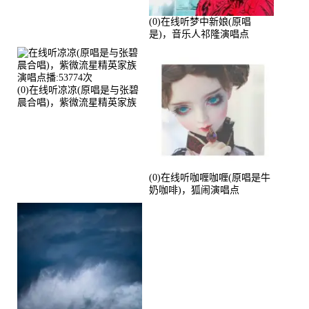
(0)在线听梦中新娘(原唱
是)，音乐人祁隆演唱点
播:2713192次
(0)在线听凉凉(原唱是与张碧
晨合唱)，紫微流星精英家族
演唱点播:53774次
(0)在线听咖喱咖喱(原唱是牛
奶咖啡)，狐闹演唱点
播:287579次