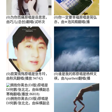
(0)为你而痛原唱是岳思思，
(0)你一定要幸福原唱是简弘
由巧儿(总创)翻唱(试听次
亦，由✯泡风精翻唱(播
数:108697)
放:102381)
(0)寂寞情殇原唱是张冬玲，
(0)谁是我的郎原唱是杨梓文
由秋风翻唱(播放:94742)
祺，由Apartheid翻唱(播
放:94178)
(0)拥抱你离去(DJ版)原唱是
DJ何鹏/张北北，由纵横副总
寒梅翻唱(播放:86818)