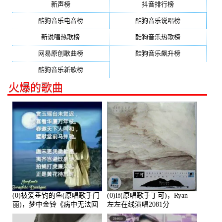
新声榜
抖音排行榜
酷狗音乐电音榜
酷狗音乐说唱榜
新说唱热歌榜
酷狗音乐热歌榜
网易原创歌曲榜
酷狗音乐飙升榜
酷狗音乐新歌榜
火爆的歌曲
(0)被爱垂钓的鱼(原唱歌手门
(0)If(原唱歌手丁可)，Ryan
丽)，梦中金铃《病中无法回
左左在线演唱2081分
复大家》在线演唱3586分