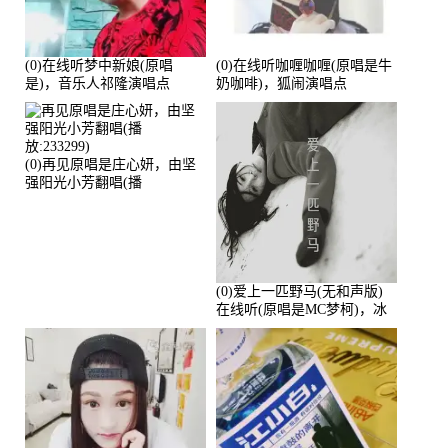
(0)在线听梦中新娘(原唱
(0)在线听咖喱咖喱(原唱是牛
是)，音乐人祁隆演唱点
奶咖啡)，狐闹演唱点
播:2713192次
播:287579次
(0)再见原唱是庄心妍，由坚
强阳光小芳翻唱(播
放:233299)
(0)爱上一匹野马(无和声版)
在线听(原唱是MC梦柯)，冰
鑫Asce演唱点播:178815次