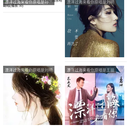
漂洋过海来看你原唱是孙
漂洋过海来看你原唱是刘明
露，由冰吻翻唱(播放:50)
湘，由蕙质兰心翻唱(播
放:106)
漂洋过海来看你原唱是刘明
漂洋过海来看你原唱是王丽
湘，由ོ銩̤̮銩̤̮༉翻唱(播放:527)
坤/朱亚文，由改变自己
（暂停互动）翻唱(播
放:173)