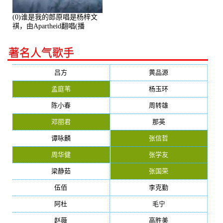
(0)谁是我的郎原唱是杨梓文
祺，由Apartheid翻唱(播
放:94178)
著名人气歌手
吕方
黄品源
孟庭苇
杨玉环
陈小春
周转雄
邓丽君
那英
谭咏麟
张信哲
周华健
张学友
梁静茹
张国荣
伍佰
李克勤
阿杜
毛宁
赵薇
高胜美