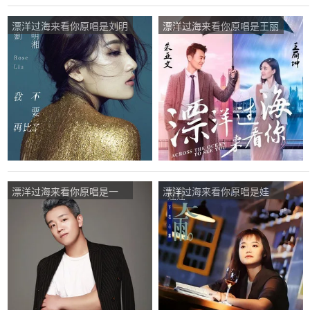
漂洋过海来看你原唱是刘明
漂洋过海来看你原唱是王丽
湘，由陈红春翻唱(播
坤/朱亚文，由神韵青雪翻
放:87)
唱(播放:65)
漂洋过海来看你原唱是一
漂洋过海来看你原唱是娃
修，由爱快乐凯歌翻唱(播
娃，由苹果 翻唱(播放:75)
放:18)